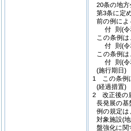
20条の地
第3条に定
前の例によ
付
則
(
この条例は
付
則
(
この条例は
付
則
(
(施行期日)
1
この条例
(経過措置)
2
改正後の
長発展の基
例の規定は
対象施設
(
盤強化に関