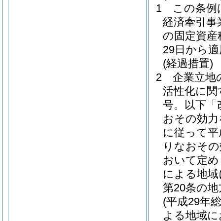
1
この条例
経済牽引事
の固定資産
29日から
(経過措置)
2
企業立地
活性化に関
号。以下「
おその効力
に従って平
りなおその
おいて定め
による地域
第20条の
(平成29年
よる地域に