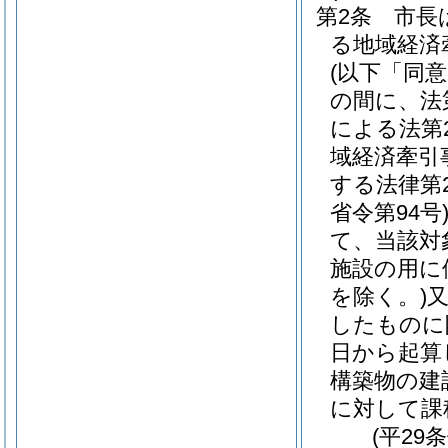
第2条
市長
る地域経済
(以下「同
の間に、法
による法第
域経済牽引
する法律第
省令第94号
て、当該対
施設の用に
を除く。)
したものに
日から起算
構築物の建
に対して課
(平29