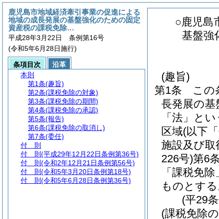
鹿児島市地域経済牽引事業の促進による
地域の成長発展の基盤強化のための固定
○鹿児島
資産税の課税免除…
基盤強
平成28年3月22日 条例第16号
(令和5年6月28日施行)
条項目次
沿革
(趣旨)
本則
第1条
(趣旨)
第1条
この
第2条
(課税免除の対象)
第3条
(課税免除の期間)
長発展の基
第4条
(課税免除の承認)
「法」とい
第5条
(報告)
第6条
(課税免除の取消し)
区域
(以下
第7条
(委任)
施設及び取
付 則
付 則
(平成29年12月22日条例第36号)
226号)
第6
付 則
(令和2年12月21日条例第56号)
「課税免除
付 則
(令和5年3月20日条例第18号)
付 則
(令和5年6月28日条例第36号)
ものとする
(平29
(課税免除の