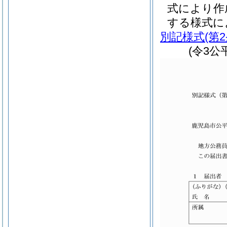
式により作
する様式に
別記様式
(第
(令3公