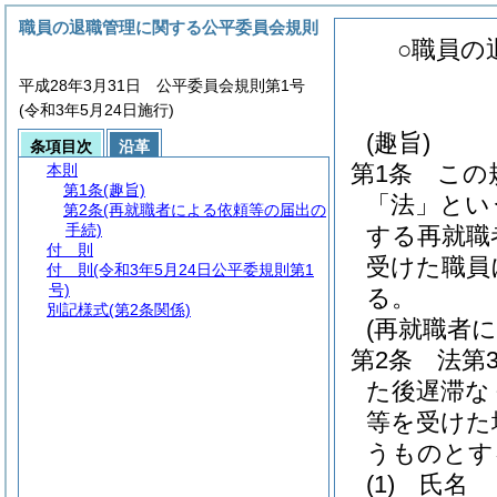
職員の退職管理に関する公平委員会規則
○職員の
平成28年3月31日 公平委員会規則第1号
(令和3年5月24日施行)
(趣旨)
条項目次
沿革
第1条
この
本則
第1条
(趣旨)
「法」とい
第2条
(再就職者による依頼等の届出の
手続)
する再就職
付 則
受けた職員
付 則
(令和3年5月24日公平委規則第1
号)
る。
別記様式
(第2条関係)
(再就職者
第2条
法第
た後遅滞な
等を受けた
うものとす
(1)
氏名