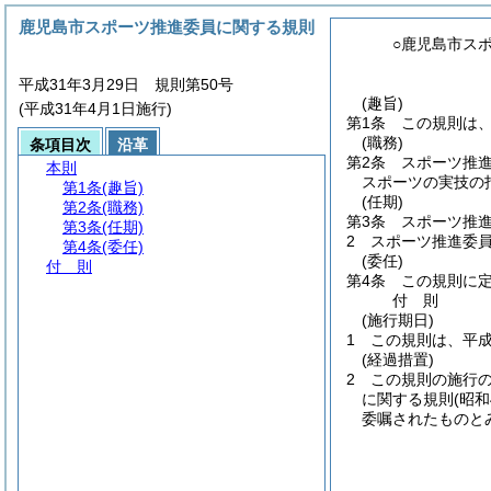
鹿児島市スポーツ推進委員に関する規則
○鹿児島市ス
平成31年3月29日 規則第50号
(趣旨)
(平成31年4月1日施行)
第1条
この規則は
(職務)
条項目次
沿革
第2条
スポーツ推
本則
スポーツの実技の
第1条
(趣旨)
(任期)
第2条
(職務)
第3条
スポーツ推
第3条
(任期)
2
スポーツ推進委
第4条
(委任)
(委任)
付 則
第4条
この規則に
付
則
(施行期日)
1
この規則は、平成
(経過措置)
2
この規則の施行
に関する規則
(昭
委嘱されたものと