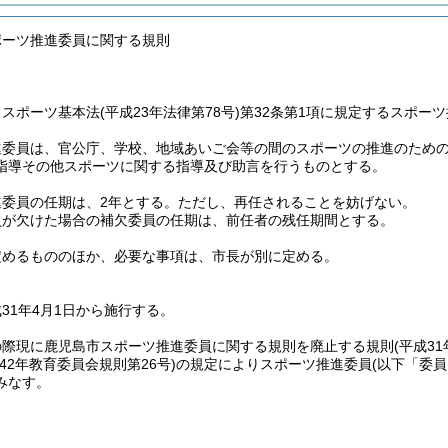
ポーツ推進委員に関する規則
、スポーツ基本法
(平成23年法律第78号)
第32条第1項に規定するスポー
進委員は、官公庁、学校、地域あいご会等の間のスポーツの推進のため
指導その他スポーツに関する指導及び助言を行うものとする。
進委員の任期は、2年とする。
ただし、再任されることを妨げない。
員が欠けた場合の補欠委員の任期は、前任者の残任期間とする。
定めるもののほか、必要な事項は、市長が別に定める。
31年4月1日から施行する。
の際現に鹿児島市スポーツ推進委員に関する規則を廃止する規則
(平成3
和42年教育委員会規則第26号)
の規定によりスポーツ推進委員
(以下「委員
みなす。