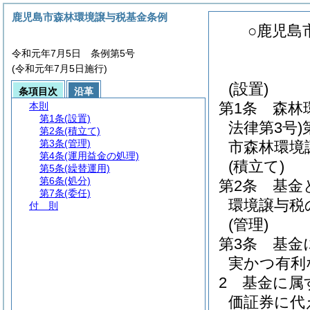
鹿児島市森林環境譲与税基金条例
○鹿児島
令和元年7月5日 条例第5号
(令和元年7月5日施行)
(設置)
条項目次
沿革
第1条
森林
本則
第1条
(設置)
法律第3号)
第2条
(積立て)
第3条
(管理)
市森林環境
第4条
(運用益金の処理)
(積立て)
第5条
(繰替運用)
第6条
(処分)
第2条
基金
第7条
(委任)
環境譲与税
付 則
(管理)
第3条
基金
実かつ有利
2
基金に属
価証券に代