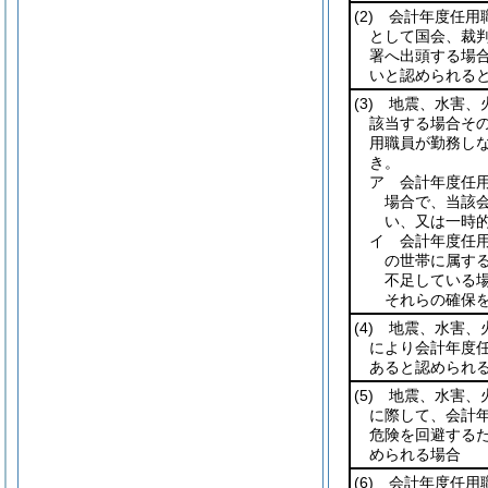
(2)
会計年度任用職
として国会、裁
署へ出頭する場
いと認められる
(3)
地震、水害、火
該当する場合そ
用職員が勤務し
き。
ア 会計年度任
場合で、当該
い、又は一時
イ 会計年度任
の世帯に属す
不足している
それらの確保
(4)
地震、水害、火
により会計年度
あると認められ
(5)
地震、水害、火
に際して、会計
危険を回避する
められる場合
(6)
会計年度任用