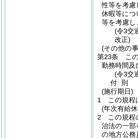
性等を考慮
休暇等につ
等を考慮し
(令3
改正)
(その他の事
第23条
こ
勤務時間及
(令3交
付
則
(施行期日)
1
この規程
(年次有給
2
この規程
治法の一部
の地方公務