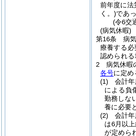
前年度に法
く。)
であ
(令6交
(病気休暇)
第16条
病
療養する必
認められる
2
病気休暇
各号
に定め
(1)
会計年
による負
勤務しな
養に必要
(2)
会計年
は6月以
が定めら