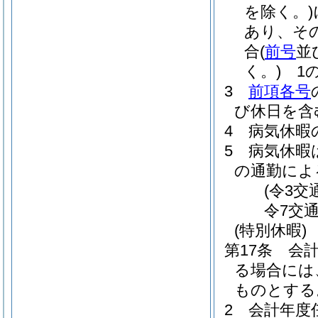
を除く。)
あり、そ
合
(
前号
並
く。)
1の
3
前項各号
び休日を含
4
病気休暇
5
病気休暇
の通勤によ
(令3交
令7交
(特別休暇)
第17条
会
る場合には
ものとする
2
会計年度