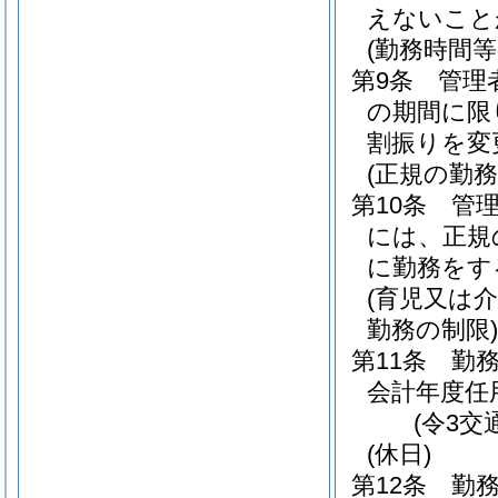
えないこと
(勤務時間
第9条
管理
の期間に限
割振りを変
(正規の勤
第10条
管
には、正規
に勤務をす
(育児又は
勤務の制限)
第11条
勤
会計年度任
(令3交
(休日)
第12条
勤