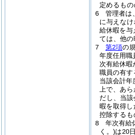
定めるもの
6
管理者は
に与えなけ
給休暇を与
ては、他の
7
第2項
の
年度任用職
次有給休暇
職員の有す
当該会計年
上で、あら
だし、当該
暇を取得し
控除するも
8
年次有給
く。)
は20