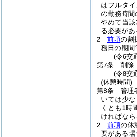
はフルタイ
の勤務時間
やめて当該
る必要があ
2
前項
の割
務日の期間
(令6交
第7条
削除
(令8交
(休憩時間)
第8条
管理
いては少な
くとも1時
ければなら
2
前項
の休
要がある場