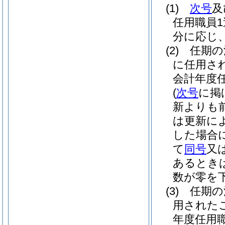
(1)
次号
及
任用職員
分に応じ
(2)
任期の
に任用さ
会計年度
(
次号
に掲
新よりも
は更新に
した場合
て
同号
又
あるとき
数が零を
(3)
任期の
用された
年度任用