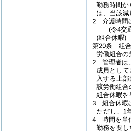
勤務時間か
は、当該減
2
介護時間
(令4交
(組合休暇)
第20条
組
労働組合の
2
管理者は
成員として
入する上部
該労働組合
組合休暇を
3
組合休暇
ただし、1
4
時間を単
勤務を要し