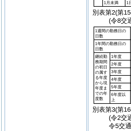
1月未満
1
別表第2
(第1
(令8交
1週間の勤務日の
日数
1年間の勤務日の
日数
継続勤
1年度
務期間
2年度
の初日
3年度
の属す
る年度
4年度
から現
5年度
年度ま
での年
6年度以
度数
上
別表第3
(第1
(令2交
令5交