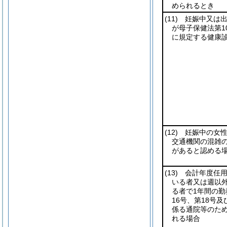
められるとき
(11)
妊娠中又は出
が母子保健法第1
に規定する健康
(12)
妊娠中の女性
交通機関の混雑
があると認める
(13)
会計年度任用
いる者又は週以
る者で1年間の勤
16号、第18号及
係る通院等のた
れる場合