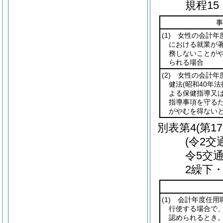
規程1
事
(1)
女性の会計年度
における就業が
務しないことが
られる場合
(2)
女性の会計年度
健法
(昭和40年法
よる保健指導又
指導事項を守る
がやむを得ない
別表第4
(第1
(令2交
令5交
2繰下
(1)
会計年度任用職
行使する場合で
認められるとき