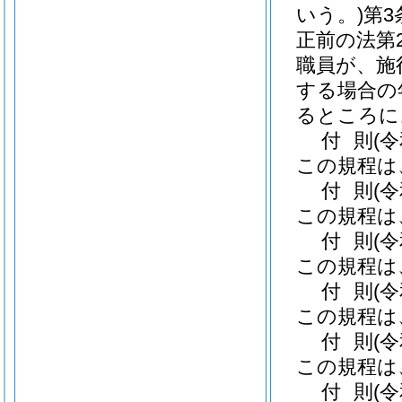
いう。)
第3
正前の法第
職員が、施
する場合の
るところに
付
則
(
この規程は
付
則
(
この規程は
付
則
(
この規程は
付
則
(
この規程は
付
則
(
この規程は
付
則
(