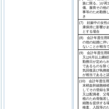
族に限る。)
が死
儀、服喪その他
事等のため勤務
き
(7)
妊娠中の女性の
康保持に影響が
とする場合
(8)
会計年度任用職
の他の結婚に伴
ないことが相当
(9)
会計年度任用
又は6月以上継続
勤務日が定められ
であるものを除く
気回復及び執務
が相当であると
(10)
会計年度任用
末梢血幹細胞移
してその登録を
又は配偶者、父
植のため骨髄若
細胞を提供する
検査、入院等の