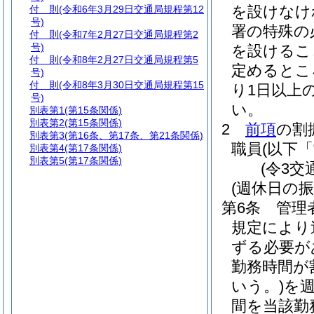
を設けなけ
付 則
(令和6年3月29日交通局規程第12
号)
署の特殊の
付 則
(令和7年2月27日交通局規程第2
号)
を設けるこ
付 則
(令和8年2月27日交通局規程第5
定めるとこ
号)
付 則
(令和8年3月30日交通局規程第15
り1日以上
号)
い。
別表第1
(第15条関係)
別表第2
(第15条関係)
2
前項
の割
別表第3
(第16条、第17条、第21条関係)
職員
(以下
別表第4
(第17条関係)
別表第5
(第17条関係)
(令3交
(週休日の振
第6条
管理
規定により
ずる必要が
勤務時間が
いう。)
を
間を当該勤