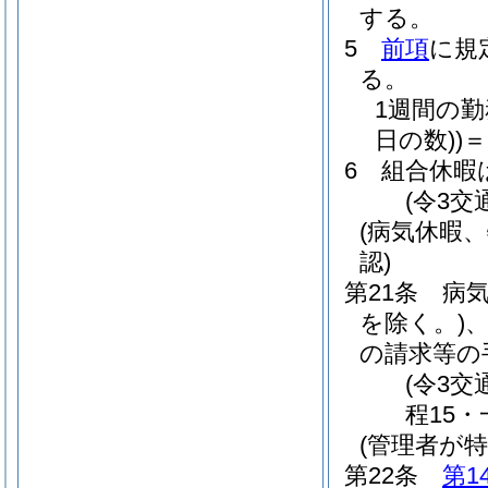
する。
5
前項
に規
る。
1週間の
日の数)
)
＝
6
組合休暇
(令3交
(病気休暇
認)
第21条
病
を除く。)
の請求等の
(令3
程15・
(管理者が
第22条
第1