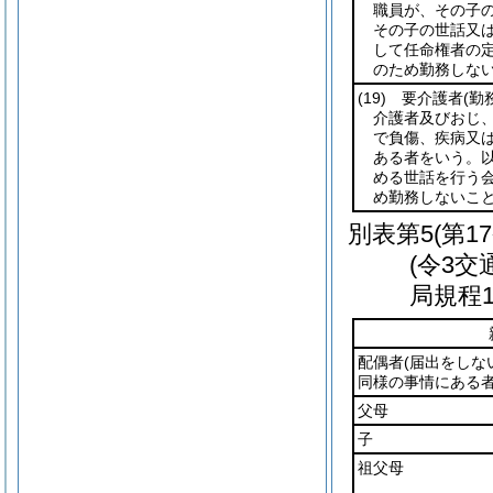
職員が、その子
その子の世話又
して任命権者の定
のため勤務しな
(19)
要介護者
(勤
介護者及びおじ
で負傷、疾病又
ある者をいう。以
める世話を行う
め勤務しないこ
別表第5
(第1
(令3
局規程1
配偶者
(届出をしな
同様の事情にある者
父母
子
祖父母