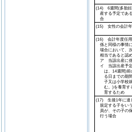
(14)
6週間
(多胎
産する予定であ
合
(15)
女性の会計年
(16)
会計年度任用
係と同様の事情に
場合において、
相当であると認
ア 当該出産に
イ 当該出産予定
は、14週間)
前
る日までの期
子又は小学校
む。)
を養育す
育するため
(17)
生後1年に達
規定する子をいう
員が、その子の
行う場合