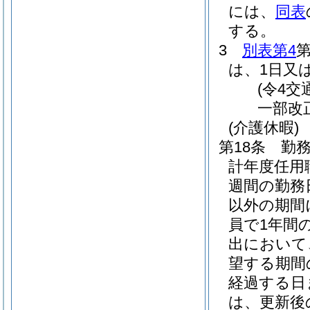
には、
同表
する。
3
別表第4
第
は、1日又
(令4交
一部改
(介護休暇)
第18条
勤務
計年度任用
週間の勤務
以外の期間
員で1年間
出において
望する期間
経過する日
は、更新後