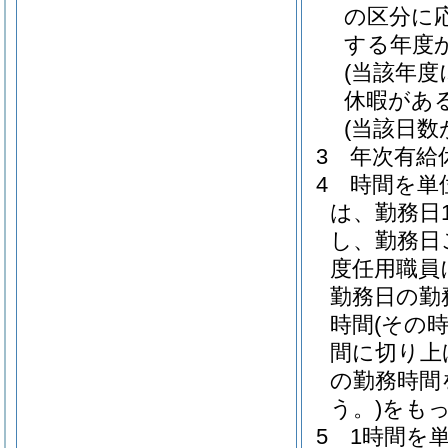
の区分に
する年度
(当該年
休暇があ
(当該日
3
年次有給
4
時間を単
は、勤務日
し、勤務日
度任用職員
勤務日の勤
時間
(その
間に切り上
の勤務時間
う。)
をもっ
5
1時間を