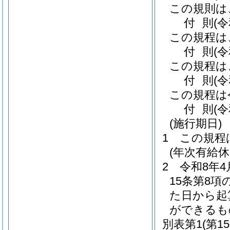
この規則は
付
則
(
この規程は
付
則
(
この規程は
付
則
(
この規程は
付
則
(
(施行期日)
1
この規程
(年次有給
2
令和8年
15条第8
た日から起
ができるも
別表第1
(第1