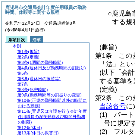
鹿児島市交通局会計年度任用職員の勤務
時間、休暇等に関する規程
○鹿児島
する規
令和元年12月24日 交通局規程第8号
(令和8年4月1日施行)
条項目次
沿革
(趣旨)
本則
第1条
(趣旨)
第1条
この
第2条
(定義)
第3条
(1週間の勤務時間)
「法」とい
第4条
(週休日及び勤務時間の割振り)
(以下「会
第5条
第6条
(週休日の振替等)
する基準を
第7条
(定義)
第8条
(休憩時間)
第9条
(勤務時間等の割振りの変更)
第2条
この
第10条
(正規の勤務時間以外の時間に
当該各号
に
おける勤務)
第11条
(育児又は介護を行う会計年度
(1)
パート
任用職員の深夜勤務及び時間外勤務
号に規定
の制限)
第12条
(休日)
(2)
フルタ
第13条
(休日の振替日)