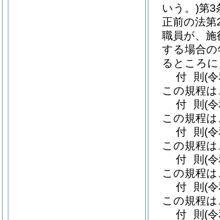
いう。)
第3
正前の法第
職員が、施
する場合の
るところに
付
則
(
この規程は
付
則
(
この規程は
付
則
(
この規程は
付
則
(
この規程は
付
則
(
この規程は
付
則
(