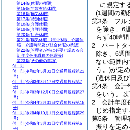
第14条
(休暇の種類)
に規定す
第15条
(年次有給休暇)
(1週間の勤
第16条
(病気休暇)
第17条
(特別休暇)
第3条
フル
第18条
(介護休暇)
を除き、6
第19条
(介護時間)
第20条
(組合休暇)
らず40時
第21条
(病気休暇、特別休暇、介護休
2
パートタ
暇、介護時間及び組合休暇の承認)
第22条
(管理者が特に必要と認める会
除き、6週
計年度任用職員の休暇等)
ない範囲内
第23条
(その他の事項)
付 則
う。)
が定
付 則
(令和2年5月31日交通局規程第22
号)
(週休日及
付 則
(令和3年3月17日交通局規程第7
第4条
会計
号)
付 則
(令和3年12月6日交通局規程第27
をいう。以
号)
2
会計年度
付 則
(令和4年3月31日交通局規程第15
号)
じめ指定す
付 則
(令和4年10月1日交通局規程第29
第5条
管理
号)
付 則
(令和5年3月31日交通局規程第5
振りを定め
号)