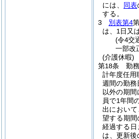
には、
同表
する。
3
別表第4
第
は、1日又
(令4交
一部改
(介護休暇)
第18条
勤務
計年度任用
週間の勤務
以外の期間
員で1年間
出において
望する期間
経過する日
は、更新後