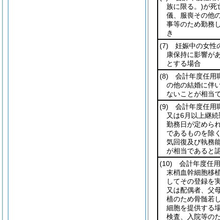
族に限る。)
が死
儀、服喪その他
事等のため勤務
き
(7)
妊娠中の女性の
康保持に影響が
とする場合
(8)
会計年度任用職
の他の結婚に伴
ないことが相当
(9)
会計年度任用
又は6月以上継続
勤務日が定められ
であるものを除く
気回復及び執務
が相当であると
(10)
会計年度任用
末梢血幹細胞移
してその登録を
又は配偶者、父
植のため骨髄若
細胞を提供する
検査、入院等の