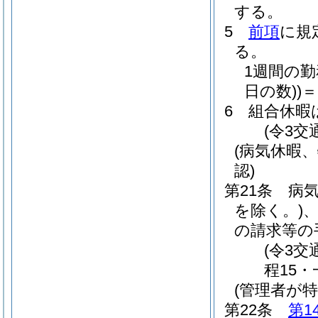
する。
5
前項
に規
る。
1週間の
日の数)
)
＝
6
組合休暇
(令3交
(病気休暇
認)
第21条
病
を除く。)
の請求等の
(令3
程15・
(管理者が
第22条
第1