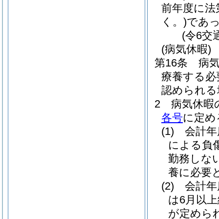
前年度に法
く。)
であ
(令6交
(病気休暇)
第16条
病
療養する必
認められる
2
病気休暇
各号
に定め
(1)
会計年
による負
勤務しな
養に必要
(2)
会計年
は6月以
が定めら