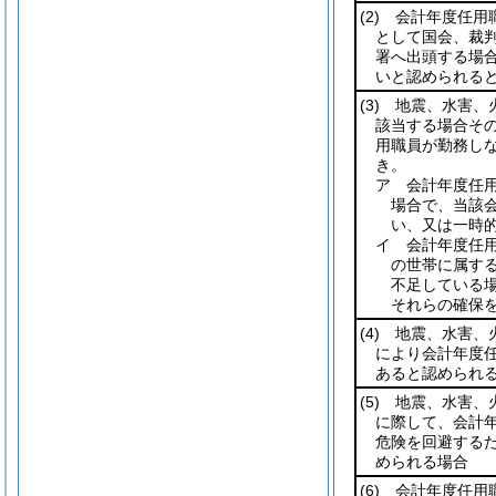
(2)
会計年度任用職
として国会、裁
署へ出頭する場
いと認められる
(3)
地震、水害、火
該当する場合そ
用職員が勤務し
き。
ア 会計年度任
場合で、当該
い、又は一時
イ 会計年度任
の世帯に属す
不足している
それらの確保
(4)
地震、水害、火
により会計年度
あると認められ
(5)
地震、水害、火
に際して、会計
危険を回避する
められる場合
(6)
会計年度任用