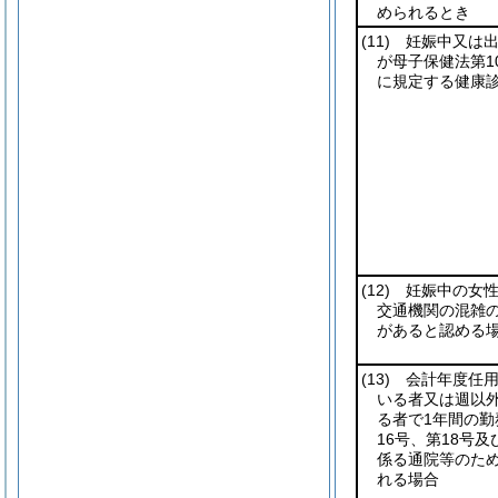
められるとき
(11)
妊娠中又は出
が母子保健法第1
に規定する健康
(12)
妊娠中の女性
交通機関の混雑
があると認める
(13)
会計年度任用
いる者又は週以
る者で1年間の勤
16号、第18号及
係る通院等のた
れる場合