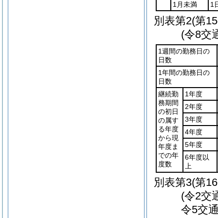
1月未満
1
別表第2
(第1
(令8交
1週間の勤務日の
日数
1年間の勤務日の
日数
継続勤
1年度
務期間
2年度
の初日
3年度
の属す
る年度
4年度
から現
5年度
年度ま
での年
6年度以
度数
上
別表第3
(第1
(令2交
令5交