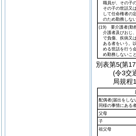
職員が、その子
その子の世話又
して任命権者の定
のため勤務しな
(19)
要介護者
(勤
介護者及びおじ
で負傷、疾病又
ある者をいう。以
める世話を行う
め勤務しないこ
別表第5
(第1
(令3
局規程1
配偶者
(届出をしな
同様の事情にある者
父母
子
祖父母