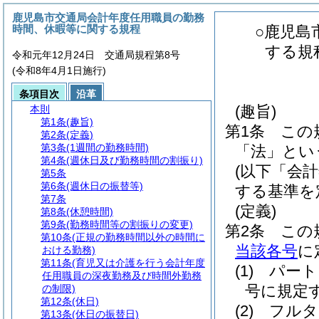
鹿児島市交通局会計年度任用職員の勤務
時間、休暇等に関する規程
○鹿児島
する規
令和元年12月24日 交通局規程第8号
(令和8年4月1日施行)
条項目次
沿革
(趣旨)
本則
第1条
(趣旨)
第1条
この
第2条
(定義)
第3条
(1週間の勤務時間)
「法」とい
第4条
(週休日及び勤務時間の割振り)
(以下「会
第5条
第6条
(週休日の振替等)
する基準を
第7条
(定義)
第8条
(休憩時間)
第9条
(勤務時間等の割振りの変更)
第2条
この
第10条
(正規の勤務時間以外の時間に
当該各号
に
おける勤務)
第11条
(育児又は介護を行う会計年度
(1)
パート
任用職員の深夜勤務及び時間外勤務
号に規定
の制限)
第12条
(休日)
(2)
フルタ
第13条
(休日の振替日)