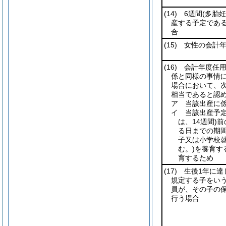
(14)
6週間
(多胎
産する予定であ
合
(15)
女性の会計年
(16)
会計年度任用
係と同様の事情に
場合において、
相当であると認
ア 当該出産に
イ 当該出産予定
は、14週間)
前
る日までの期
子又は小学校
む。)
を養育す
育するため
(17)
生後1年に達
規定する子をいう
員が、その子の
行う場合