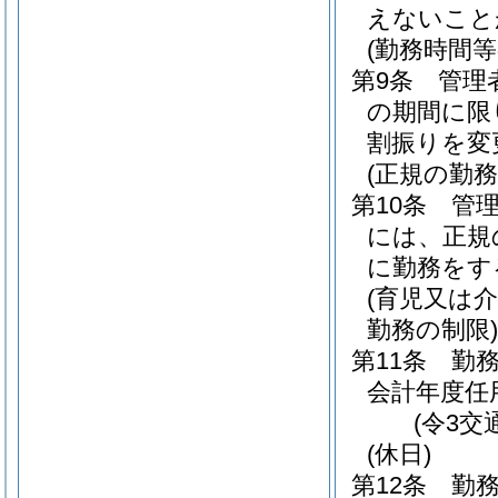
えないこと
(勤務時間
第9条
管理
の期間に限
割振りを変
(正規の勤
第10条
管
には、正規
に勤務をす
(育児又は
勤務の制限)
第11条
勤
会計年度任
(令3交
(休日)
第12条
勤