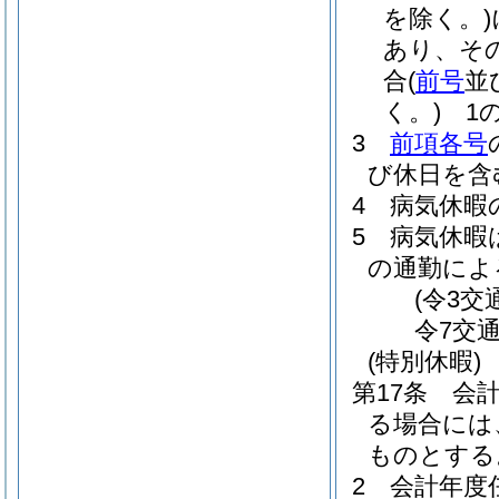
を除く。)
あり、そ
合
(
前号
並
く。)
1の
3
前項各号
び休日を含
4
病気休暇
5
病気休暇
の通勤によ
(令3交
令7交
(特別休暇)
第17条
会
る場合には
ものとする
2
会計年度