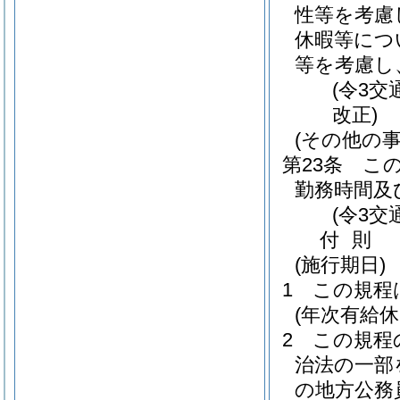
性等を考慮
休暇等につ
等を考慮し
(令3
改正)
(その他の事
第23条
こ
勤務時間及
(令3交
付
則
(施行期日)
1
この規程
(年次有給
2
この規程
治法の一部
の地方公務