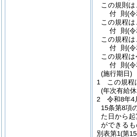
この規則は
付
則
(
この規程は
付
則
(
この規程は
付
則
(
この規程は
付
則
(
(施行期日)
1
この規程
(年次有給
2
令和8年
15条第8
た日から起
ができるも
別表第1
(第1