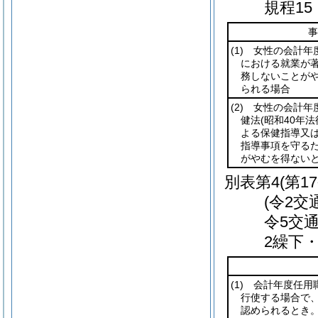
規程1
事
(1)
女性の会計年度
における就業が
務しないことが
られる場合
(2)
女性の会計年度
健法
(昭和40年法
よる保健指導又
指導事項を守る
がやむを得ない
別表第4
(第1
(令2交
令5交
2繰下
(1)
会計年度任用職
行使する場合で
認められるとき