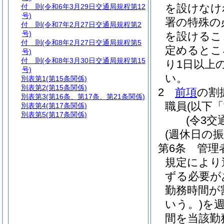
を設けなけ
付 則
(令和6年3月29日交通局規程第12
号)
署の特殊の
付 則
(令和7年2月27日交通局規程第2
号)
を設けるこ
付 則
(令和8年2月27日交通局規程第5
定めるとこ
号)
付 則
(令和8年3月30日交通局規程第15
り1日以上
号)
い。
別表第1
(第15条関係)
別表第2
(第15条関係)
2
前項
の割
別表第3
(第16条、第17条、第21条関係)
職員
(以下
別表第4
(第17条関係)
別表第5
(第17条関係)
(令3交
(週休日の振
第6条
管理
規定により
ずる必要が
勤務時間が
いう。)
を
間を当該勤