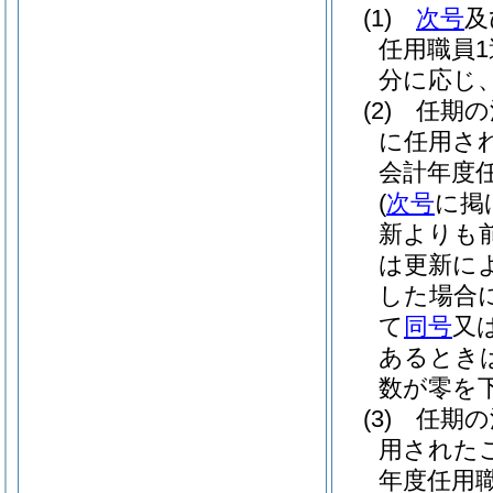
(1)
次号
及
任用職員
分に応じ
(2)
任期の
に任用さ
会計年度
(
次号
に掲
新よりも
は更新に
した場合
て
同号
又
あるとき
数が零を
(3)
任期の
用された
年度任用