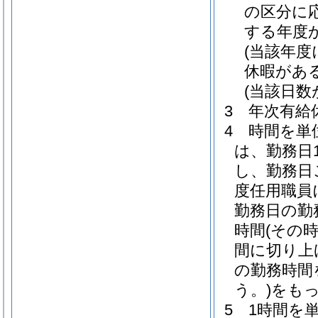
の区分に
する年度
(当該年
休暇があ
(当該日
3
年次有給
4
時間を単
は、勤務日
し、勤務日
度任用職員
勤務日の勤
時間
(その
間に切り上
の勤務時間
う。)
をもっ
5
1時間を