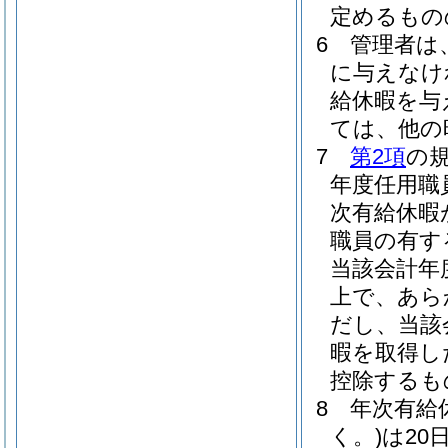
定めるもの
6
管理者は
に与えなけ
給休暇を与
ては、他の
7
第2項
の
年度任用職
次有給休暇
職員の有す
当該会計年
上で、あら
だし、当該
暇を取得し
控除するも
8
年次有給
く。)
は20