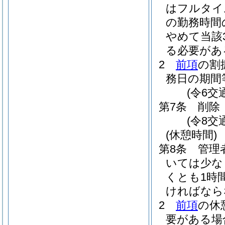
はフルタイ
の勤務時間
やめて当該
る必要があ
2
前項
の割
務日の期間
(令6交
第7条
削除
(令8交
(休憩時間)
第8条
管理
いては少な
くとも1時
ければなら
2
前項
の休
要がある場