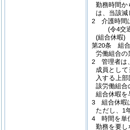
勤務時間か
は、当該減
2
介護時間
(令4交
(組合休暇)
第20条
組
労働組合の
2
管理者は
成員として
入する上部
該労働組合
組合休暇を
3
組合休暇
ただし、1
4
時間を単
勤務を要し