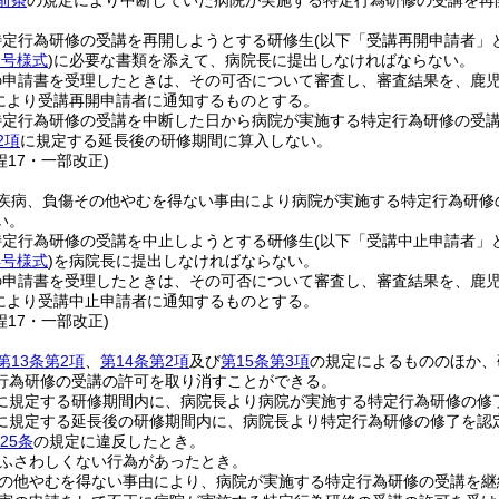
前条
の規定により中断していた病院が実施する特定行為研修の受講を再
特定行為研修の受講を再開しようとする研修生
(以下「受講再開申請者」
2号様式
)
に必要な書類を添えて、病院長に提出しなければならない。
の申請書を受理したときは、その可否について審査し、審査結果を、鹿
により受講再開申請者に通知するものとする。
特定行為研修の受講を中断した日から病院が実施する特定行為研修の受
2項
に規定する延長後の研修期間に算入しない。
程17・一部改正)
疾病、負傷その他やむを得ない事由により病院が実施する特定行為研修
い。
特定行為研修の受講を中止しようとする研修生
(以下「受講中止申請者」
4号様式
)
を病院長に提出しなければならない。
の申請書を受理したときは、その可否について審査し、審査結果を、鹿
により受講中止申請者に通知するものとする。
程17・一部改正)
第13条第2項
、
第14条第2項
及び
第15条第3項
の規定によるもののほか、
行為研修の受講の許可を取り消すことができる。
に規定する研修期間内に、病院長より病院が実施する特定行為研修の修
に規定する延長後の研修期間内に、病院長より特定行為研修の修了を認
25条
の規定に違反したとき。
ふさわしくない行為があったとき。
の他やむを得ない事由により、病院が実施する特定行為研修の受講を継