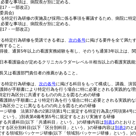
し必要な事項は、病院長が別に定める。
程17・一部改正)
委員会)
する特定行為研修の実施及び採用に係る事項を審議するため、病院に特
し必要な事項は、病院長が別に定める。
程17・一部改正)
する特定行為研修を受講できる者は、
次の各号
に掲げる要件を全て満た
有すること。
得後、通算5年以上の看護実務経験を有し、そのうち通算3年以上は、
。
日本看護協会が定めるクリニカルラダーレベルⅢ相当以上の看護実践能
長又は看護部門責任者の推薦があること。
する特定行為研修は、
次の各号
に掲げる科目をもって構成し、講義、演
護師が手順書により特定行為を行う場合に特に必要とされる実践的な理
特定行為区分に共通するものの向上を図るための研修
看護師が手順書により特定行為を行う場合に特に必要とされる実践的な
行為区分ごとに異なるものの向上を図るための研修
ージ研修 法第37条の2第2項第1号に規定する特定行為及び同項第4
」という。)
別表第4備考第5号に規定するとおり実施する研修
する共通科目
(以下「共通科目」という。)
の研修内容は
別表1
のとおりと
定する区分別科目
(以下「区分別科目」という。)
の研修内容は
別表2
のと
定する領域別パッケージ研修
(以下「領域別パッケージ研修」という。)
の