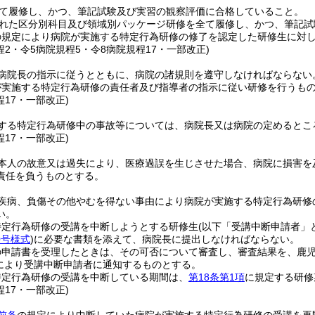
て履修し、かつ、筆記試験及び実習の観察評価に合格していること。
れた区分別科目及び領域別パッケージ研修を全て履修し、かつ、筆記試
の規定により病院が実施する特定行為研修の修了を認定した研修生に対
程2・令5病院規程5・令8病院規程17・一部改正)
病院長の指示に従うとともに、病院の諸規則を遵守しなければならない
が実施する特定行為研修の責任者及び指導者の指示に従い研修を行うも
程17・一部改正)
する特定行為研修中の事故等については、病院長又は病院の定めるとこ
程17・一部改正)
本人の故意又は過失により、医療過誤を生じさせた場合、病院に損害を
責任を負うものとする。
疾病、負傷その他やむを得ない事由により病院が実施する特定行為研修
い。
特定行為研修の受講を中断しようとする研修生
(以下「受講中断申請者」
0号様式
)
に必要な書類を添えて、病院長に提出しなければならない。
の申請書を受理したときは、その可否について審査し、審査結果を、鹿
により受講中断申請者に通知するものとする。
特定行為研修の受講を中断している期間は、
第18条第1項
に規定する研修
程17・一部改正)