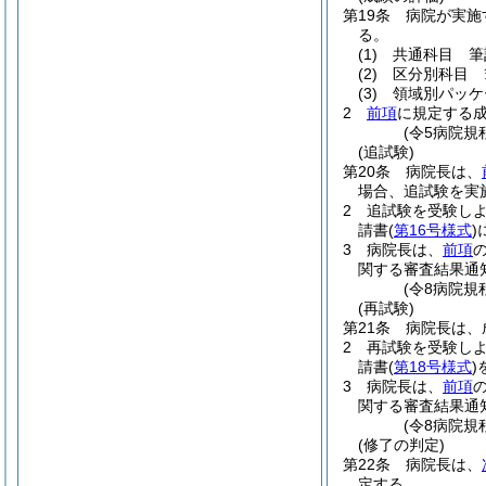
第19条
病院が実施
る。
(1)
共通科目 筆
(2)
区分別科目 
(3)
領域別パッケ
2
前項
に規定する成
(令5病院規
(追試験)
第20条
病院長は、
場合、追試験を実
2
追試験を受験し
請書
(
第16号様式
)
3
病院長は、
前項
関する審査結果通
(令8病院規
(再試験)
第21条
病院長は、
2
再試験を受験し
請書
(
第18号様式
)
3
病院長は、
前項
関する審査結果通
(令8病院規
(修了の判定)
第22条
病院長は、
定する。