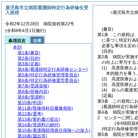
鹿児島市立病院看護師特定行為研修生受
入規程
○鹿児島市立
令和2年12月28日 病院規程第22号
(趣旨)
(令和8年4月1日施行)
第1条
この規程は
に基づく特定行為
条項目次
沿革
必要な事項を定め
本則
(目的)
第1条
(趣旨)
第2条
病院が実施
第2条
(目的)
の向上に寄与する
第3条
(定義)
(1)
高度医療およ
第4条
(看護師特定行為研修センター)
本的能力を養う
第5条
(特定行為研修管理委員会)
(2)
高度医療およ
第6条
(特定行為研修運営委員会)
(3)
高度医療およ
第7条
(受講資格)
(4)
自らの看護実
第8条
(研修内容)
(定義)
第9条
(受講料)
第3条
この規程に
第10条
(申請)
(看護師特定行為研
第11条
(既修得科目履修免除)
第4条
病院が実施
第12条
(選考)
2
センターに関し
第13条
(誓約書の提出)
(令8病院規
第14条
(受講料の納付)
(特定行為研修管理
第15条
(看護職賠償責任保険への加入)
第5条
病院が実施
第16条
(届出等)