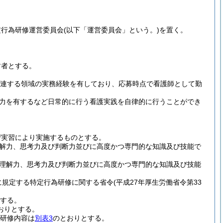
定行為研修運営委員会
(以下「運営委員会」という。)
を置く。
す者とする。
関連する領域の実務経験を有しており、応募時点で看護師として勤
力を有するなど日常的に行う看護実践を自律的に行うことができ
習実習により実施するものとする。
解力、思考力及び判断力並びに高度かつ専門的な知識及び技能で
理解力、思考力及び判断力並びに高度かつ専門的な知識及び技能
号に規定する特定行為研修に関する省令
(平成27年厚生労働省令第33
する。
おりとする。
研修内容は
別表3
のとおりとする。