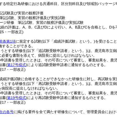
する特定行為研修における共通科目、区分別科目及び領域別パッケージ
記試験及び実習の観察評価
筆記試験、実習の観察評価及び実技試験
ージ研修 筆記試験、実習の観察評価及び実技試験
績の評価は、A、B、C及びDにより行い、A、B及びCを合格とし、Dを
程5・一部改正)
前条第1項
に規定する試験
(以下「成績評価試験」という。)
を受けること
施することができる。
ようとする研修生
(以下「追試験受験申請者」という。)
は、鹿児島市立病
に必要な書類を添えて、病院長に提出しなければならない。
の申請書を受理したときは、その可否について審査し、審査結果を、鹿
知書
(
第17号様式
)
により追試験受験申請者に通知するものとする。
程17・一部改正)
成績評価試験に合格することができなかった研修生に対し、再試験を実
ようとする研修生
(以下「再試験受験申請者」という。)
は、鹿児島市立病
を病院長に提出しなければならない。
の申請書を受理したときは、その可否について審査し、審査結果を、鹿
知書
(
第19号様式
)
により再試験受験申請者に通知するものとする。
程17・一部改正)
次の各号
に掲げる要件を全て満たす研修生について、管理委員会におけ