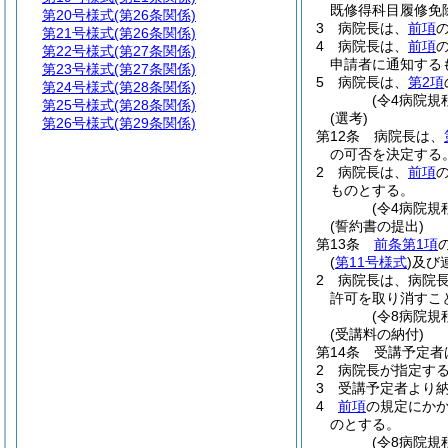
既修得科目履修免
第20号様式
(第26条関係)
3
病院長は、
前項
第21号様式
(第26条関係)
4
病院長は、
前項
第22号様式
(第27条関係)
申請者に通知する
第23号様式
(第27条関係)
5
病院長は、
第2項
第24号様式
(第28条関係)
(令4病院規
第25号様式
(第28条関係)
(選考)
第26号様式
(第29条関係)
第12条
病院長は、
の可否を決定する
2
病院長は、
前項
ものとする。
(令4病院規
(誓約書の提出)
第13条
前条第1項
(
第11号様式
)
及び
2
病院長は、病院
許可を取り消すこ
(令8病院規
(受講料の納付)
第14条
受講予定者
2
病院長が指定す
3
受講予定者より
4
前項
の規定にか
のとする。
(令8病院規