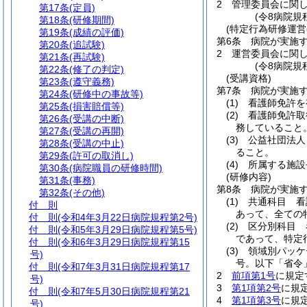
2
管理委員会に関
第17条
(定員)
(令8病院規
第18条
(研修期間)
(特定行為研修運営
第19条
(成績の評価)
第6条
病院が実施
第20条
(追試験)
2
運営委員会に関
第21条
(再試験)
(令8病院規
第22条
(修了の判定)
(受講資格)
第23条
(遵守義務)
第7条
病院が実施
第24条
(研修中の事故等)
(1)
看護師免許を
第25条
(損害賠償等)
(2)
看護師免許取
第26条
(受講の中断)
務していること
第27条
(受講の再開)
(3)
公益社団法人
第28条
(受講の中止)
ること。
第29条
(許可の取消し)
(4)
所属する施設
第30条
(病院職員の研修時間)
(研修内容)
第31条
(事務)
第8条
病院が実施
第32条
(その他)
(1)
共通科目 看
付 則
あって、全ての
付 則
(令和4年3月22日病院規程第2号)
(2)
区分別科目 
付 則
(令和5年3月29日病院規程第5号)
であって、特定
付 則
(令和6年3月29日病院規程第15
(3)
領域別パッケ
号)
号。以下「省令
付 則
(令和7年3月31日病院規程第17
2
前項第1号
に規定
号)
3
第1項第2号
に規
付 則
(令和7年5月30日病院規程第21
4
第1項第3号
に規
号)