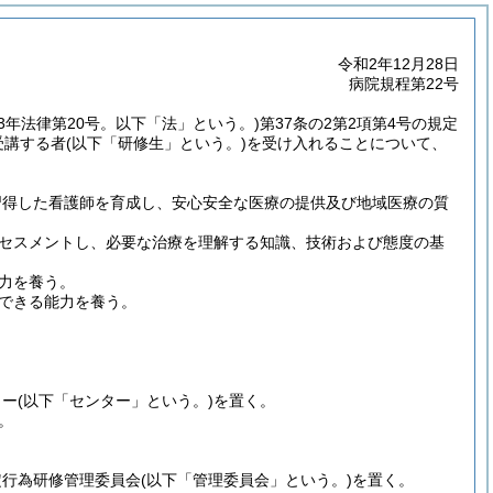
令和2年12月28日
病院規程第22号
23年法律第20号。以下「法」という。)
第37条の2第2項第4号の規定
受講する者
(以下「研修生」という。)
を受け入れることについて、
習得した看護師を育成し、安心安全な医療の提供及び地域医療の質
セスメントし、必要な治療を理解する知識、技術および態度の基
力を養う。
できる能力を養う。
ター
(以下「センター」という。)
を置く。
。
定行為研修管理委員会
(以下「管理委員会」という。)
を置く。