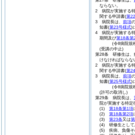
第27条
研修生は、
ならない。
2
病院が実施する
関する申請書
(
第2
3
病院長は、
前項
知書
(
第23号様式
)
4
病院が実施する
期間及び
第18条第
(令8病院規
(受講の中止)
第28条
研修生は、
けなければならな
2
病院が実施する
関する申請書
(
第2
3
病院長は、
前項
知書
(
第25号様式
)
(令8病院規
(許可の取消し)
第29条
病院長は、
院が実施する特定
(1)
第18条第1項
(2)
第18条第2項
(3)
第23条
又は
第
(4)
研修生として
(5)
疾病、負傷そ