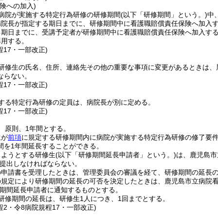
険への加入)
病院が実施する特定行為研修の研修期間
(以下「研修期間」という。)
中
病院長が指定する期日までに、研修期間中に看護職賠償責任保険へ加入
る期日までに、受講予定者が研修期間中に看護職賠償責任保険へ加入す
準用する。
程17・一部改正)
研修生の氏名、住所、連絡先その他の重要な事項に変更があるときは、
ならない。
程17・一部改正)
する特定行為研修の定員は、病院長が別に定める。
程17・一部改正)
、原則、1年間とする。
生が
前項
に規定する研修期間内に病院が実施する特定行為研修の修了要
間を1年間延長することができる。
しようとする研修生
(以下「研修期間延長申請者」という。)
は、鹿児島市
提出しなければならない。
の申請書を受理したときは、管理委員会の審議を経て、研修期間の延長
の規定により研修期間の延長の可否を決定したときは、鹿児島市立病院
期間延長申請者に通知するものとする。
研修期間の延長は、研修生1人につき、1回までとする。
程2・令8病院規程17・一部改正)