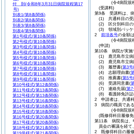
(令4病院規
付 則
(令和8年3月31日病院規程第17
(受講料)
号)
第9条
受講料は、
別表1
(第8条関係)
(1)
共通科目の受
別表2
(第8条関係)
(2)
区分別科目の
別表3
(第8条関係)
(3)
領域別パッケ
別表4
(第9条関係)
2
前項各号
の金額
第1号様式
(第10条関係)
(令4病院規
第2号様式
(第10条関係)
(申請)
第3号様式
(第10条関係)
第10条
病院が実施
第4号様式
(第10条関係)
(1)
鹿児島市立病
第5号様式
(第10条関係)
(2)
鹿児島市立病
第6号様式
(第10条関係)
(3)
履歴書
(
第3号
第7号様式
(第10条関係)
(4)
志願理由書
(
第8号様式
(第11条関係)
(5)
推薦書
(
第5号
第9号様式
(第11条関係)
(6)
受講同意書
(
第10号様式
(第12条関係)
(7)
連絡先届
(
第
第11号様式
(第13条関係)
(8)
看護師免許証
第12号様式
(第13条関係)
2
申請者は、共通
第13号様式
(第16条関係)
3
病院の職員であ
第14号様式
(第18条関係)
(令8病院規
第15号様式
(第18条関係)
(既修得科目履修免
第16号様式
(第20条関係)
第11条
病院長は、
第17号様式
(第20条関係)
員会の審議を経て
第18号様式
(第21条関係)
2
既修得科目の履
第19号様式
(第21条関係)