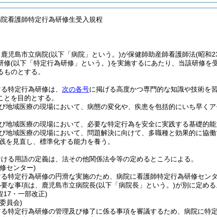
病院看護師特定行為研修生受入規程
、鹿児島市立病院
(以下「病院」という。)
が保健師助産師看護師法
(昭和
研修
(以下「特定行為研修」という。)
を実施するにあたり、当該研修を
るものとする。
する特定行為研修は、
次の各号
に掲げる高度かつ専門的な知識や技術を
ことを目的とする。
び地域医療の現場において、病態の変化や、疾患を包括的にいち早くア
。
び地域医療の現場において、必要な特定行為を安全に実践する基礎的能
び地域医療の現場において、問題解決に向けて、多職種と効果的に協働
践を見直し、標準化する能力を養う。
おける用語の定義は、法その他関係法令等の定めるところによる。
修センター)
する特定行為研修の円滑な実施のため、病院に看護師特定行為研修セン
必要な事項は、鹿児島市立病院長
(以下「病院長」という。)
が別に定める
程17・一部改正)
委員会)
する特定行為研修の管理及び修了に係る事項を審議するため、病院に特