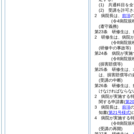
(1)
共通科目を全
(2)
受講を許可さ
2
病院長は、
前項
(令4病院規
(遵守義務)
第23条
研修生は、
2
研修生は、病院
(令8病院規
(研修中の事故等)
第24条
病院が実施
(令8病院規
(損害賠償等)
第25条
研修生は、
は、損害賠償等の
(受講の中断)
第26条
研修生は、
けなければならな
2
病院が実施する
関する申請書
(
第2
3
病院長は、
前項
知書
(
第21号様式
)
4
病院が実施する
(令8病院規
(受講の再開)