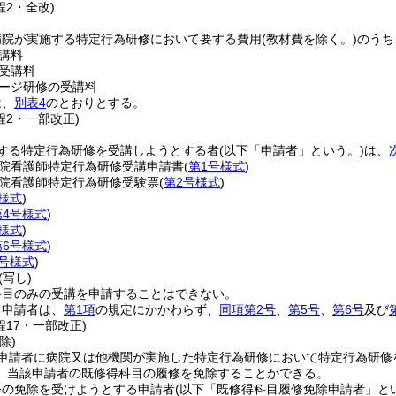
程2・全改)
病院が実施する特定行為研修において要する費用
(教材費を除く。)
のうち
講料
受講料
ージ研修の受講料
は、
別表4
のとおりとする。
程2・一部改正)
する特定行為研修を受講しようとする者
(以下「申請者」という。)
は、
院看護師特定行為研修受講申請書
(
第1号様式
)
院看護師特定行為研修受験票
(
第2号様式
)
様式
)
第4号様式
)
様式
)
第6号様式
)
7号様式
)
(写し)
科目のみの受講を申請することはできない。
る申請者は、
第1項
の規定にかかわらず、
同項第2号
、
第5号
、
第6号
及び
程17・一部改正)
除)
申請者に病院又は他機関が実施した特定行為研修において特定行為研修
、当該申請者の既修得科目の履修を免除することができる。
修の免除を受けようとする申請者
(以下「既修得科目履修免除申請者」と