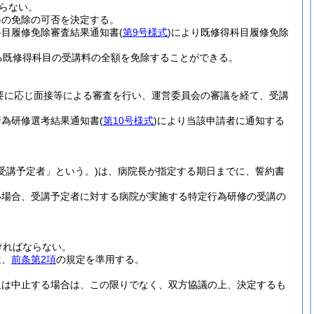
らない。
修の免除の可否を決定する。
科目履修免除審査結果通知書
(
第9号様式
)
により既修得科目履修免除
る既修得科目の受講料の全額を免除することができる。
要に応じ面接等による審査を行い、運営委員会の審議を経て、受講
行為研修選考結果通知書
(
第10号様式
)
により当該申請者に通知する
受講予定者」という。)
は、病院長が指定する期日までに、誓約書
い場合、受講予定者に対する病院が実施する特定行為研修の受講の
ければならない。
は、
前条第2項
の規定を準用する。
又は中止する場合は、この限りでなく、双方協議の上、決定するも