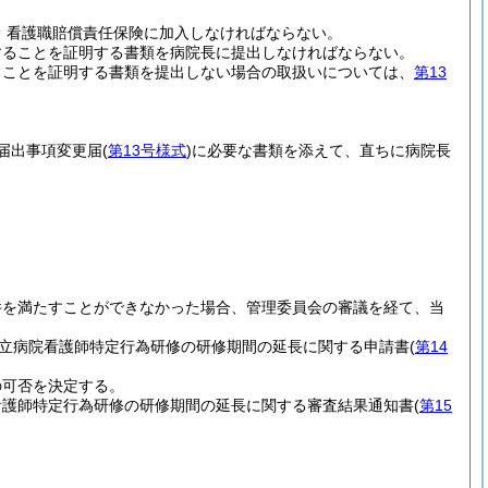
、看護職賠償責任保険に加入しなければならない。
することを証明する書類を病院長に提出しなければならない。
ることを証明する書類を提出しない場合の取扱いについては、
第13
届出事項変更届
(
第13号様式
)
に必要な書類を添えて、直ちに病院長
件を満たすことができなかった場合、管理委員会の審議を経て、当
立病院看護師特定行為研修の研修期間の延長に関する申請書
(
第14
の可否を決定する。
看護師特定行為研修の研修期間の延長に関する審査結果通知書
(
第15