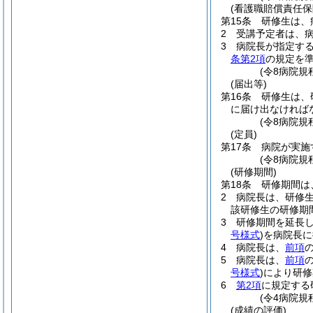
(看護職賠償責任保
第15条
研修生は、
2
受講予定者は、
3
病院長が指定す
条第2項
の規定を
(令8病院規
(届出等)
第16条
研修生は、
に届け出なければ
(令8病院規
(定員)
第17条
病院が実施
(令8病院規
(研修期間)
第18条
研修期間は
2
病院長は、研修
該研修生の研修期
3
研修期間を延長
号様式
)
を病院長に
4
病院長は、
前項
5
病院長は、
前項
号様式
)
により研修
6
第2項
に規定する
(令4病院規
(成績の評価)