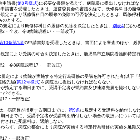
除申請書
(
第8号様式
)
に必要な書類を添えて、病院長に提出しなければな
の申請書を受理したときは、運営委員会の審議を経て、既修得科目の履
の規定により既修得科目の履修の免除の可否を決定したときは、既修得
ものとする。
の規定により既修得科目の履修の免除を決定したときは、
別表4
に定め
程2・全改、令8病院規程17・一部改正)
第10条第1項
の申請書類を受理したときは、書面による審査のほか、必
。
の規定により受講の可否を決定したときは、鹿児島市立病院看護師特定
程2・令8病院規程17・一部改正)
の規定により病院が実施する特定行為研修の受講を許可された者
(以下「
連絡先届
(
第12号様式
)
を病院長に提出しなければならない。
長が指定する期日までに、受講予定者が誓約書及び連絡先届を提出しな
とができる。
程17・一部改正)
は、病院長が指定する期日までに、
第9条
に規定する受講料を納付しな
る期日までに、受講予定者が受講料を納付しない場合の取扱いについて
納付された受講料は、返納しない。
かわらず、病院の都合により病院が実施する特定行為研修の実施を延期
程17・一部改正)