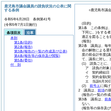
鹿児島市議会議員の請負状況の公表に関
する条例
○鹿児島市議
令和5年6月28日 条例第41号
(目的)
(令和5年7月1日施行)
第1条
この条例は
下同じ。)
をする者
条項目次
沿革
適正を図ることを
本則
(報告)
第1条
(目的)
第2条
議員は、毎年
第2条
(報告)
会の解散による選
第3条
(報告の一覧の作成及び公表)
度の前会計年度
(
第4条
(報告等の保存及び閲覧)
て、議長に対し、
第5条
(委任)
(1)
請負ごとに、
付 則
ア
請負の対象
イ
契約締結日
ウ
契約金額
(
エ
当該6月3
(2)
前号エ
に掲げ
2
議員は、
前項
の
(報告の一覧の作成
第3条
議長は、
前条
ない。
(報告等の保存及び