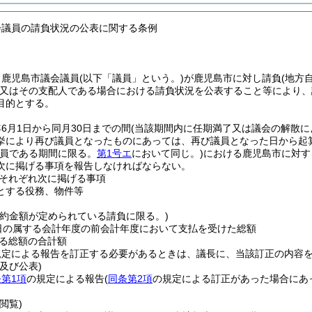
会議員の請負状況の公表に関する条例
、鹿児島市議会議員
(以下「議員」という。)
が鹿児島市に対し請負
(地方
又はその支配人である場合における請負状況を公表すること等により、
目的とする。
6月1日から同月30日までの間
(当該期間内に任期満了又は議会の解散
挙により再び議員となったものにあっては、再び議員となった日から起算
議員である期間に限る。
第1号エ
において同じ。)
における鹿児島市に対す
次に掲げる事項を報告しなければならない。
それぞれ次に掲げる事項
とする役務、物件等
契約金額が定められている請負に限る。)
0日の属する会計年度の前会計年度において支払を受けた総額
る総額の合計額
規定による報告を訂正する必要があるときは、議長に、当該訂正の内容
及び公表)
第1項
の規定による報告
(
同条第2項
の規定による訂正があった場合にあ
閲覧)