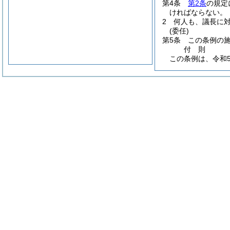
第4条
第2条
の規定
ければならない。
2
何人も、議長に
(委任)
第5条
この条例の
付
則
この条例は、令和