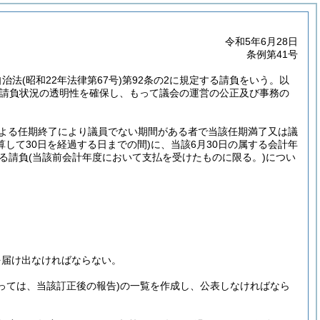
令和5年6月28日
条例第41号
自治法
(昭和22年法律第67号)
第92条の2に規定する請負をいう。以
請負状況の透明性を確保し、もって議会の運営の公正及び事務の
による任期終了により議員でない期間がある者で当該任期満了又は議
して30日を経過する日までの間)
に、当該6月30日の属する会計年
る請負
(当該前会計年度において支払を受けたものに限る。)
につい
を届け出なければならない。
っては、当該訂正後の報告)
の一覧を作成し、公表しなければなら