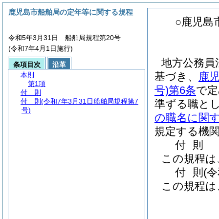
鹿児島市船舶局の定年等に関する規程
○鹿児島
令和5年3月31日 船舶局規程第20号
(令和7年4月1日施行)
地方公務員
条項目次
沿革
基づき、
鹿
本則
第1項
号)
第6条
で定
付 則
付 則
(令和7年3月31日船舶局規程第7
準ずる職と
号)
の職名に関
規定する機
付
則
この規程は
付
則
(
この規程は