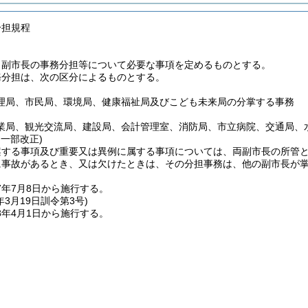
分担規程
、副市長の事務分担等について必要な事項を定めるものとする。
務分担は、次の区分によるものとする。
理局、市民局、環境局、健康福祉局及びこども未来局の分掌する事務
業局、観光交流局、建設局、会計管理室、消防局、市立病院、交通局、
・一部改正)
案する事項及び重要又は異例に属する事項については、両副市長の所管
に事故があるとき、又は欠けたときは、その分担事務は、他の副市長が
7年7月8日から施行する。
年3月19日
訓令第3号)
8年4月1日から施行する。