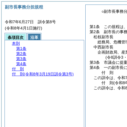
副市長事務分担規程
○副市長事務
令和7年6月27日 訓令第8号
第1条
この規程は
(令和8年4月1日施行)
第2条
副市長の事
松枝副市長
条項目次
沿革
総務局、危機管
本則
中西副市長
第1条
企画財政局、産
第2条
(令8訓令3
第3条
第3条
市議会に提
第4条
第4条
一の副市長
付 則
付
則
付 則
(令和8年3月19日訓令第3号)
この訓令は、令和
付
則
(令和8
この訓令は、令和