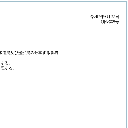
令和7年6月27日
訓令第8号
水道局及び船舶局の分掌する事務
とする。
掌理する。