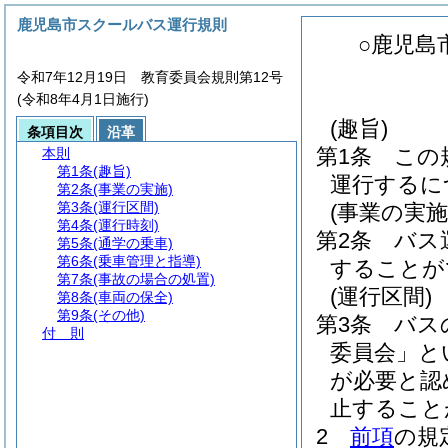
鹿児島市スクールバス運行規則
○鹿児島
令和7年12月19日 教育委員会規則第12号
(令和8年4月1日施行)
(趣旨)
条項目次
沿革
第1条
この
本則
第1条
(趣旨)
運行するに
第2条
(事業の実施)
第3条
(運行区間)
(事業の実施
第4条
(運行時刻)
第2条
バス
第5条
(通学の乗車)
第6条
(乗車管理と指導)
することが
第7条
(事故の場合の処置)
(運行区間)
第8条
(車両の保全)
第9条
(その他)
第3条
バス
付 則
委員会」と
が必要と認
止すること
2
前項
の規