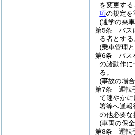
を変更する
項
の規定を
(通学の乗車
第5条
バス
る者とする
(乗車管理と
第6条
バス
の諸動作に
る。
(事故の場合
第7条
運転
て速やかに
署等へ通報
の他必要な
(車両の保全
第8条
運転