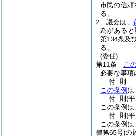
市民の信頼
る。
2
議会は、
為があると
第134条
る。
(委任)
第11条
こ
必要な事項
付
則
この条例
は
付
則
(平
この条例は
付
則
(
この条例は
律第65号)
の