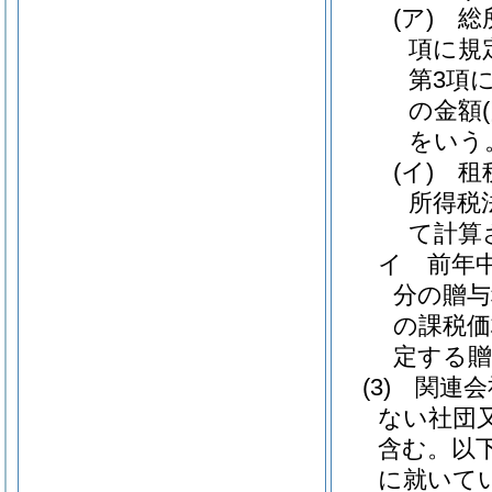
(ア)
総
項に規
第3項
の金額
をいう
(イ)
租
所得税
て計算
イ
前年
分の贈与
の課税価
定する贈
(3)
関連会
ない社団
含む。以
に就いて