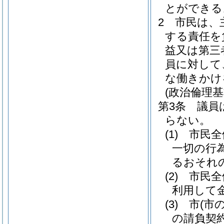
とができる
2
市民は、
する責任を
益又は第三
員に対して
な働きかけ
(政治倫理基
第3条
議員
らない。
(1)
市民全
一切の行
るおそれ
(2)
市民全
利用して
(3)
市
(市
の請負契