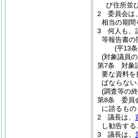
び住所並
2
委員会は
相当の期間
3
何人も、
等報告書の
(平13
(対象議員の
第7条
対象
要な資料を
ばならない
(調査等の終
第8条
委員
に諮るもの
2
議長は、
し勧告する
3
議長は、