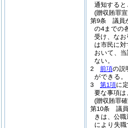
通知すると
(贈収賄罪
第9条
議員
の4までの
受け、なお
は市民に対
おいて、当
ない。
2
前項
の説
ができる。
3
第1項
に
要な事項は
(贈収賄罪確
第10条
議
きは、公職
により失職