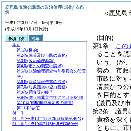
鹿児島市議会議員の政治倫理に関する条
例
○鹿児島
平成12年3月27日 条例第49号
(平成19年10月1日施行)
(目的)
条項目次
沿革
第1条
この
本則
第1条
(目的)
ることを認
第2条
(議員及び市民の責務)
第3条
(政治倫理基準)
いう。)
が
第4条
(市民の調査の請求)
努め、市政
第5条
(政治倫理調査特別委員会の設置
等)
市政に対す
第6条
(資産等報告書の提出)
清廉かつ公
第7条
(対象議員の協力義務)
第8条
(調査等の終了)
を目的とす
第9条
(贈収賄罪宣告後における釈明)
(議員及び市
第10条
(贈収賄罪確定後の措置)
第11条
(委任)
第2条
議員
付 則
責務を深く
付 則
(平成13年12月25日条例第46号)
付 則
(平成19年7月6日条例第60号)
ともに、市