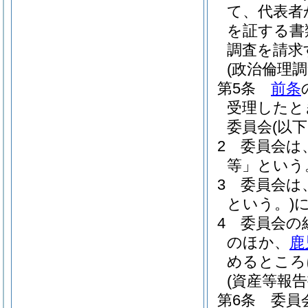
て、代表者
を証する書
調査を請求
(政治倫理
第5条
前条
受理したと
委員会
(以
2
委員会は
等」という
3
委員会は
という。)
4
委員会の
のほか、
鹿
めるところ
(資産等報告
第6条
委員