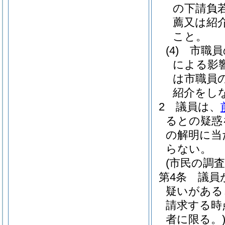
の下請負
薦又は紹
こと。
(4)
市職員
による影
は市職員
紹介をし
2
議員は、
るとの疑惑
の解明に当
らない。
(市民の調査
第4条
議員
疑いがある
請求する時
者に限る。