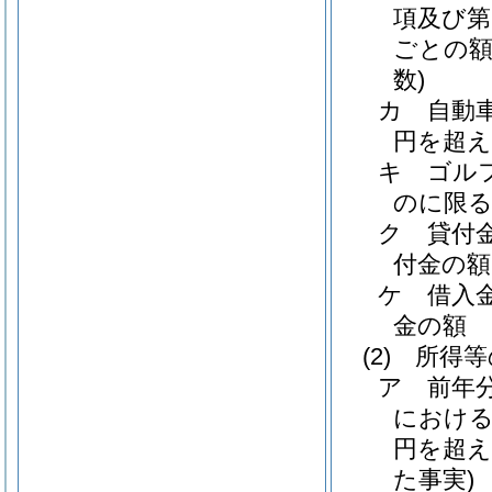
項及び第
ごとの額
数)
カ
自動
円を超え
キ
ゴル
のに限る
ク
貸付
付金の額
ケ
借入
金の額
(2)
所得等
ア
前年
における
円を超
た事実)