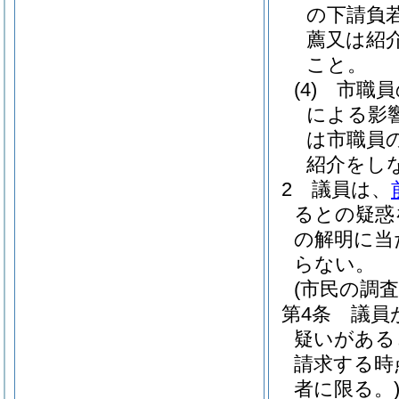
の下請負
薦又は紹
こと。
(4)
市職員
による影
は市職員
紹介をし
2
議員は、
るとの疑惑
の解明に当
らない。
(市民の調査
第4条
議員
疑いがある
請求する時
者に限る。