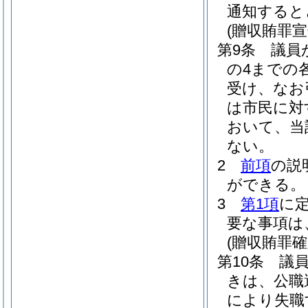
通知すると
(贈収賄罪
第9条
議員
の4までの
受け、なお
は市民に対
おいて、当
ない。
2
前項
の説
ができる。
3
第1項
に
要な事項は
(贈収賄罪確
第10条
議
きは、公職
により失職