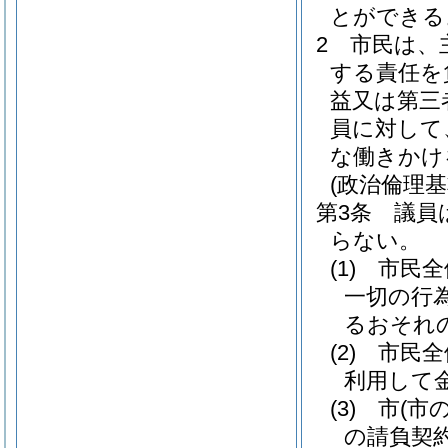
とができる
2
市民は、
する責任を
益又は第三
員に対して
な働きかけ
(政治倫理基
第3条
議員
らない。
(1)
市民全
一切の行
るおそれ
(2)
市民全
利用して
(3)
市
(市
の請負契