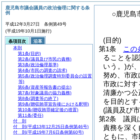
鹿児島市議会議員の政治倫理に関する条
例
○鹿児島
平成12年3月27日 条例第49号
(平成19年10月1日施行)
(目的)
条項目次
沿革
第1条
この
本則
第1条
(目的)
ることを認
第2条
(議員及び市民の責務)
第3条
(政治倫理基準)
いう。)
が
第4条
(市民の調査の請求)
努め、市政
第5条
(政治倫理調査特別委員会の設置
等)
市政に対す
第6条
(資産等報告書の提出)
清廉かつ公
第7条
(対象議員の協力義務)
第8条
(調査等の終了)
を目的とす
第9条
(贈収賄罪宣告後における釈明)
(議員及び市
第10条
(贈収賄罪確定後の措置)
第11条
(委任)
第2条
議員
付 則
責務を深く
付 則
(平成13年12月25日条例第46号)
付 則
(平成19年7月6日条例第60号)
ともに、市