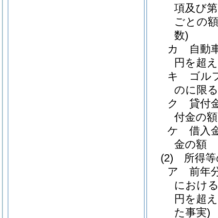
項及び第
ごとの額
数)
カ
自動
円を超え
キ
ゴル
のに限る
ク
貸付
付金の額
ケ
借入
金の額
(2)
所得等
ア
前年
における
円を超
た事実)