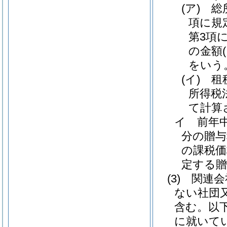
(ア)
総
項に規
第3項
の金額
をいう
(イ)
租
所得税
て計算
イ
前年
分の贈与
の課税価
定する贈
(3)
関連会
ない社団
含む。以
に就いて