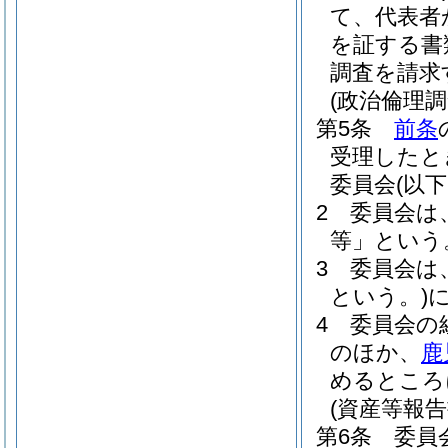
て、代表者
を証する書
調査を請求
(政治倫理
第5条
前条
受理したと
委員会
(以
2
委員会は
等」という
3
委員会は
という。)
4
委員会の
のほか、
鹿
めるところ
(資産等報告
第6条
委員