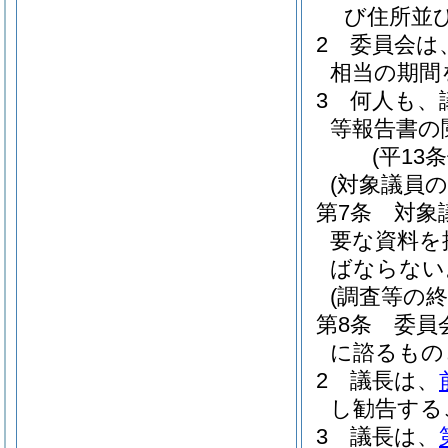
び住所並
2
委員会は
相当の期間
3
何人も、
等報告書の
(平13
(対象議員の
第7条
対象
要な資料を
ばならない
(調査等の終
第8条
委員
に諮るもの
2
議長は、
し勧告する
3
議長は、