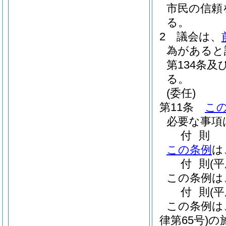
市民の信頼
る。
2
議会は、
為があると
第134条
る。
(委任)
第11条
こ
必要な事項
付
則
この条例
は
付
則
(平
この条例は
付
則
(
この条例は
律第65号)
の