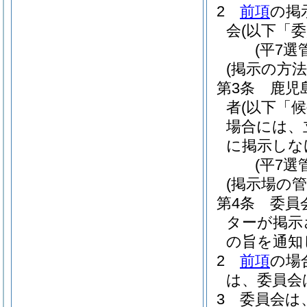
2
前項
の掲
会
(以下「
(平7選
(掲示の方法
第3条
鹿児
者
(以下「
場合には、
に掲示しな
(平7選
(掲示場の管
第4条
委員
ターが掲示
の旨を通知
2
前項
の場
は、委員会
3
委員会は