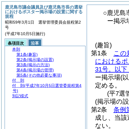
鹿児島市議会議員及び鹿児島市長の選挙
におけるポスター掲示場の設置に関する
○鹿児島
規程
ー掲示
昭和59年3月1日 選挙管理委員会規程第2
号
(平成7年10月5日施行)
条項目次
沿革
(趣旨)
本則
第1条
この
第1条
(趣旨)
第2条
(掲示場の設置)
におけるポ
第3条
(掲示の方法)
31号。以
第4条
(掲示場の管理)
第5条
(その他必要な事項)
ー掲示場
(
付 則
定める。
付 則
(平成7年10月5日選管委規程第4
号)
(平7選
別記様式
(掲示場の設
第2条
条例
成し、当該
ない。