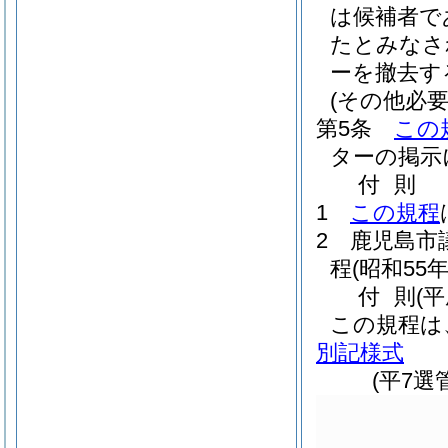
は候補者で
たとみなさ
ーを撤去す
(その他必要
第5条
この
ターの掲示
付
則
1
この規程
2
鹿児島市
程
(昭和55
付
則
(
この規程は
別記様式
(平7選