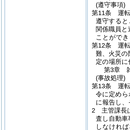
(遵守事項)
第11条
運
遵守すると
関係職員と
ことができ
第12条
運
難、火災の
定の場所に
第3章
(事故処理)
第13条
運
令に定めら
に報告し、
2
主管課長
査し自動車
しなければ