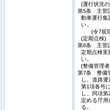
(運行状況の
第5条
主管
動車運行集
い。
(令7規
(定期点検)
第6条
主管
定期点検実
い。
(整備管理者
第7条
整備
し、道路運
第1項各号
し、同項第
定める庁用
る。