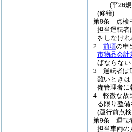
(平26
(修繕)
第8条
点検
担当運転者
をしなけれ
2
前項
の申
市物品会計
ばならない
3
運転者は
難いときは
備管理者に
4
軽微な故
る限り整備
(運行前点検
第9条
運転
担当車両の