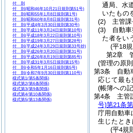
付 則
通局、水
付 則
(昭和46年10月21日規則第51号)
いたもの
付 則
(昭和55年1月8日規則第1号)
付 則
(昭和60年8月8日規則第31号)
(2)
主管課
付 則
(平成4年3月30日規則第30号)
(3)
自動車
付 則
(平成11年3月24日規則第10号)
付 則
(平成18年3月22日規則第10号)
た者をい
付 則
(平成19年3月27日規則第28号)
(平18
付 則
(平成24年3月29日規則第33号抄)
付 則
(平成26年3月20日規則第31号)
第2章
付 則
(平成26年8月19日規則第85号)
(管理の原則
付 則
(平成31年3月5日規則第15号)
付 則
(令和5年1月16日規則第5号)
第3条
自動
付 則
(令和7年9月30日規則第110号)
様式第1
(第5条関係)
応じて最も
様式第2
(第6条関係)
(帳簿への記
様式第3
(第9条関係)
様式第4
(第10条関係)
第4条
主管
様式第5
(第13条関係)
号)
第21条
庁用自動車
生じたとき
(平4規