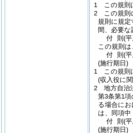
1
この規則
2
この規則
規則に規定
間、必要な
付
則
(
この規則は
付
則
(
(施行期日)
1
この規則
(収入役に
2
地方自治
第3条第1
る場合にお
は、同項中
付
則
(
(施行期日)