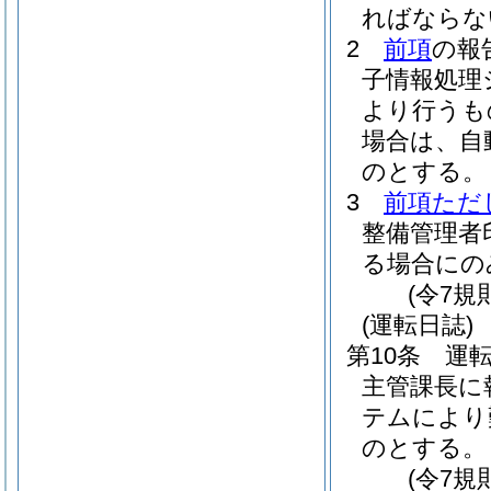
ればならな
2
前項
の報
子情報処理
より行うも
場合は、自
のとする。
3
前項ただ
整備管理者
る場合にの
(令7規
(運転日誌)
第10条
運
主管課長に
テムにより
のとする。
(令7規