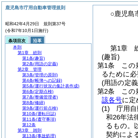
鹿児島市庁用自動車管理規則
○鹿児島
昭和42年4月29日 規則第37号
(令和7年10月1日施行)
条項目次
沿革
第1章
本則
第1章
総則
(趣旨)
第1条
(趣旨)
第2条
(用語の定義)
第1条
この
第2章
管理
るために必
第3条
(管理の原則)
第4条
(帳簿への記録)
(用語の定義
第5条
(運行状況の集計表作成)
第2条
この
第6条
(定期点検)
第7条
(整備管理者)
該各号
に定
第8条
(修繕)
(1)
庁用自
第9条
(運行前点検)
第10条
(運転日誌)
和26年法
第11条
(遵守事項)
るもの。
第12条
第3章
雑則
契約によ
第13条
(事故処理)