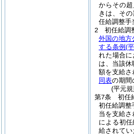
からその超
きは、その
任給調整手
2
初任給調
外国の地方
する条例
(
れた場合に
は、当該休
額を支給さ
同表
の期間
(平元規
第7条
初任
初任給調整
当を支給さ
による初任
給されてい