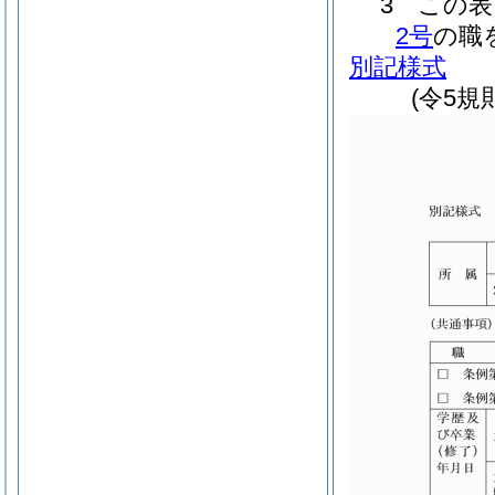
3 この
2号
の職
別記様式
(令5規