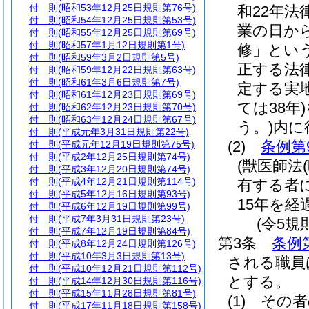
付 則
(昭和53年12月25日規則第76号)
和22年法律
付 則
(昭和54年12月25日規則第53号)
業の日から
付 則
(昭和55年12月25日規則第69号)
付 則
(昭和57年1月12日規則第1号)
修」という
付 則
(昭和59年3月2日規則第5号)
正する法
付 則
(昭和59年12月22日規則第63号)
付 則
(昭和61年3月6日規則第7号)
定する実
付 則
(昭和61年12月23日規則第69号)
ては38年)
付 則
(昭和62年12月23日規則第70号)
付 則
(昭和63年12月24日規則第67号)
う。)
内に
付 則
(平成元年3月31日規則第22号)
(2)
条例第
付 則
(平成元年12月19日規則第75号)
付 則
(平成2年12月25日規則第74号)
(獣医師法
付 則
(平成3年12月20日規則第74号)
付 則
(平成4年12月21日規則第114号)
有する者に
付 則
(平成5年12月16日規則第93号)
15年を
付 則
(平成6年12月19日規則第99号)
付 則
(平成7年3月31日規則第23号)
(令5規
付 則
(平成7年12月19日規則第84号)
第3条
条例
付 則
(平成8年12月24日規則第126号)
付 則
(平成10年3月3日規則第13号)
される職員
付 則
(平成10年12月21日規則第112号)
とする。
付 則
(平成14年12月30日規則第116号)
付 則
(平成15年11月28日規則第81号)
(1)
その者
付 則
(平成17年11月18日規則第158号)