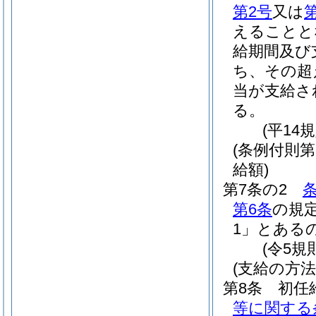
第2号
又は
えることと
給期間及び
ち、その超
当が支給さ
る。
(平14
(条例付則
給額)
第7条の2
第6条
の規
1」とある
(令5規
(支給の方法
第8条
初任
等に関する