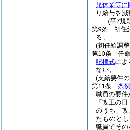
児休業等に
り給与を減
(平7規
第9条
初任
る。
(初任給調
第10条
任
記様式
によ
ない。
(支給要件
第11条
条例
職員の要件
「改正の日
のうち、改
たものとし
職員でその