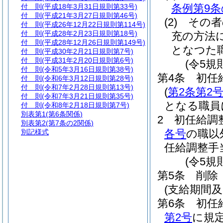
条例第9条
付 則
(平成18年3月31日規則第33号)
付 則
(平成21年3月27日規則第46号)
(2)
その者
付 則
(平成26年12月22日規則第114号)
付 則
(平成28年2月23日規則第18号)
充の方法
付 則
(平成28年12月26日規則第149号)
となつた
付 則
(平成30年2月21日規則第7号)
付 則
(平成31年2月20日規則第6号)
(令5規
付 則
(令和5年3月16日規則第38号)
第4条
初任
付 則
(令和6年3月12日規則第28号)
付 則
(令和7年2月28日規則第13号)
(
第2条第2
付 則
(令和7年3月21日規則第35号)
となる職員
付 則
(令和8年2月18日規則第7号)
別表第1
(第6条関係)
2
初任給調
別表第2
(第7条の2関係)
各号
の職以
別記様式
任給調整手
(令5規
第5条
削除
(支給期間及
第6条
初任
第2号
に規定