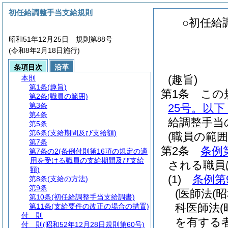
初任給調整手当支給規則
○初任給
昭和51年12月25日 規則第88号
(令和8年2月18日施行)
条項目次
沿革
(趣旨)
本則
第1条
(趣旨)
第1条
この
第2条
(職員の範囲)
第3条
25号。以
第4条
給調整手当
第5条
第6条
(支給期間及び支給額)
(職員の範囲
第7条
第2条
条例
第7条の2
(条例付則第16項の規定の適
用を受ける職員の支給期間及び支給
される職員
額)
(1)
条例第
第8条
(支給の方法)
第9条
(医師法
(
第10条
(初任給調整手当支給調書)
科医師法
第11条
(支給要件の改正の場合の措置)
付 則
を有する
付 則
(昭和52年12月28日規則第60号)