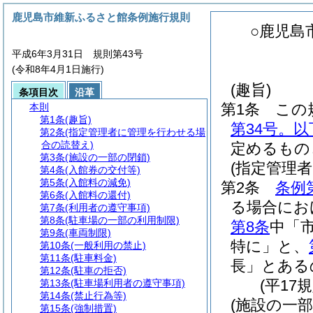
鹿児島市維新ふるさと館条例施行規則
○鹿児島
平成6年3月31日 規則第43号
(令和8年4月1日施行)
(趣旨)
条項目次
沿革
第1条
この
本則
第1条
(趣旨)
第34号。
第2条
(指定管理者に管理を行わせる場
合の読替え)
定めるもの
第3条
(施設の一部の閉鎖)
(指定管理
第4条
(入館券の交付等)
第5条
(入館料の減免)
第2条
条例
第6条
(入館料の還付)
る場合にお
第7条
(利用者の遵守事項)
第8条
(駐車場の一部の利用制限)
第8条
中「
第9条
(車両制限)
特に」と、
第10条
(一般利用の禁止)
第11条
(駐車料金)
長」とある
第12条
(駐車の拒否)
(平17
第13条
(駐車場利用者の遵守事項)
第14条
(禁止行為等)
(施設の一部
第15条
(強制措置)