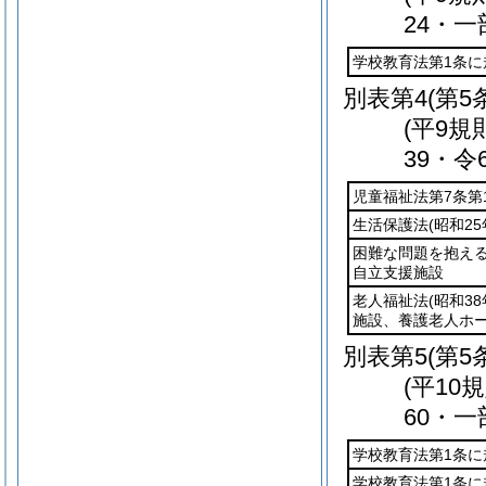
24・一
学校教育法第1条
別表第4
(第5
(平9規
39・令
児童福祉法第7条第
生活保護法
(昭和25
困難な問題を抱え
自立支援施設
老人福祉法
(昭和38
施設、養護老人ホ
別表第5
(第5
(平10
60・一
学校教育法第1条
学校教育法第1条