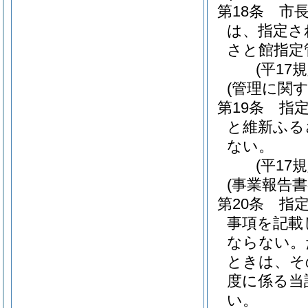
第18条
市
は、指定さ
さと館指定
(平17
(管理に関す
第19条
指
と維新ふる
ない。
(平17
(事業報告
第20条
指
事項を記載
ならない。
ときは、そ
度に係る当
い。