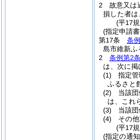
2
故意又は
損した者は
(平17
(指定申請書
第17条
条例
島市維新ふ
2
条例第2条
は、次に掲
(1)
指定管
ふるさと
(2)
当該団
は、これ
(3)
当該団
(4)
その他
(平17
(指定の通知