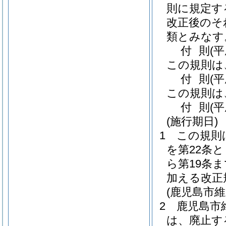
則に規定す
改正後のそ
類とみなす
付
則
(
この規則は
付
則
(
この規則は
付
則
(
(施行期日)
1
この規則
を第22条
ら第19条
加える改正
(鹿児島市
2
鹿児島市
は、廃止す