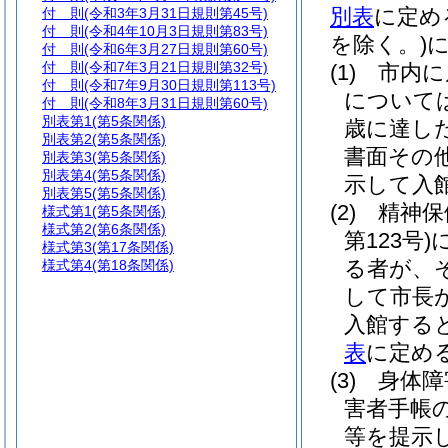
別表
に定め
付 則
(令和3年3月31日規則第45号)
付 則
(令和4年10月3日規則第83号)
を除く。)
付 則
(令和6年3月27日規則第60号)
付 則
(令和7年3月21日規則第32号)
(1)
市内に
付 則
(令和7年9月30日規則第113号)
について
付 則
(令和8年3月31日規則第60号)
別表第1
(第5条関係)
歳に達し
別表第2
(第5条関係)
書面その
別表第3
(第5条関係)
別表第4
(第5条関係)
示して入
別表第5
(第5条関係)
(2)
精神保
様式第1
(第5条関係)
様式第2
(第6条関係)
第123号)
様式第3
(第17条関係)
る者が、
様式第4
(第18条関係)
して市長
入館する
表
に定め
(3)
身体障
害者手帳
等を提示