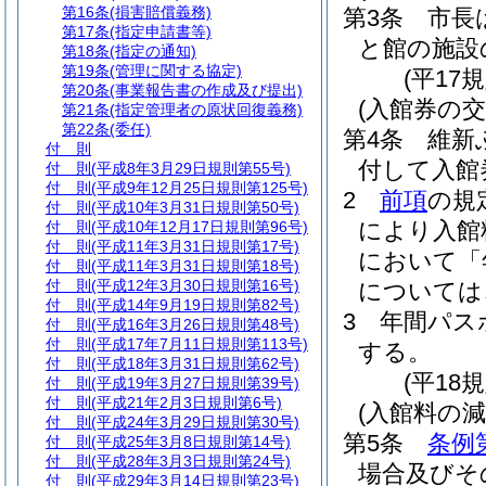
第16条
(損害賠償義務)
第3条
市長
第17条
(指定申請書等)
と館の施設
第18条
(指定の通知)
第19条
(管理に関する協定)
(平17
第20条
(事業報告書の作成及び提出)
(入館券の交
第21条
(指定管理者の原状回復義務)
第22条
(委任)
第4条
維新
付 則
付して入館
付 則
(平成8年3月29日規則第55号)
付 則
(平成9年12月25日規則第125号)
2
前項
の規
付 則
(平成10年3月31日規則第50号)
により入館
付 則
(平成10年12月17日規則第96号)
付 則
(平成11年3月31日規則第17号)
において「
付 則
(平成11年3月31日規則第18号)
付 則
(平成12年3月30日規則第16号)
については
付 則
(平成14年9月19日規則第82号)
3
年間パス
付 則
(平成16年3月26日規則第48号)
付 則
(平成17年7月11日規則第113号)
する。
付 則
(平成18年3月31日規則第62号)
(平18
付 則
(平成19年3月27日規則第39号)
付 則
(平成21年2月3日規則第6号)
(入館料の減
付 則
(平成24年3月29日規則第30号)
第5条
条例
付 則
(平成25年3月8日規則第14号)
付 則
(平成28年3月3日規則第24号)
場合及びそ
付 則
(平成29年3月14日規則第23号)