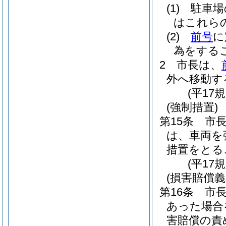
(1)
駐車場
はこれら
(2)
前号
に
為をする
2
市長は、
外へ移動す
(平17
(強制措置)
第15条
市
は、車両を
措置をとる
(平17
(損害賠償義
第16条
市
あった場合
害賠償の責