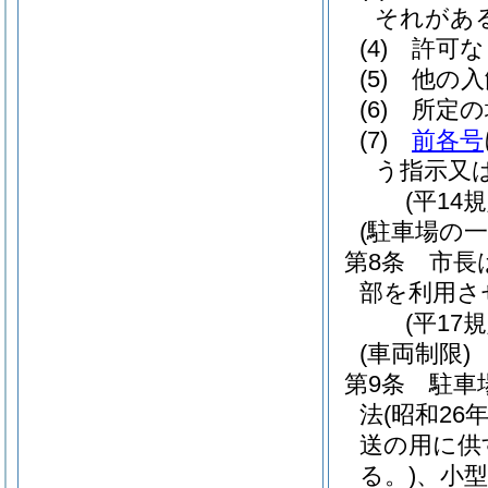
それがあ
(4)
許可な
(5)
他の入
(6)
所定の
(7)
前各号
う指示又
(平14
(駐車場の
第8条
市長
部を利用さ
(平17
(車両制限)
第9条
駐車
法
(昭和26
送の用に供
る。)
、小型