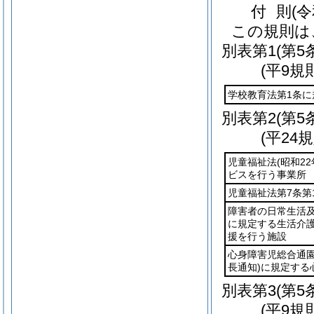
付
則
(
この規則は
別表第1
(第5
(平9規
学校教育法第1条に
別表第2
(第5
(平24
児童福祉法
(昭和22
ビスを行う事業所
児童福祉法第7条
障害者の日常生活
に規定する生活介
援を行う施設
心身障害児総合通
長通知)
に規定する
別表第3
(第5
(平9規