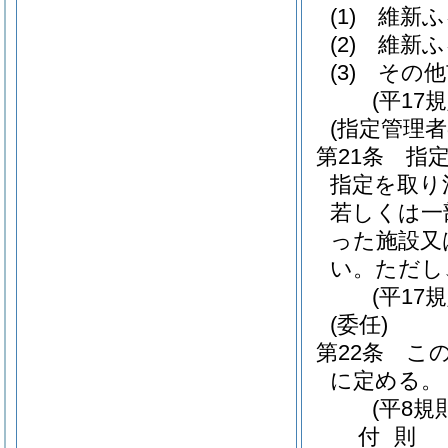
(1)
維新ふ
(2)
維新ふ
(3)
その他
(平17
(指定管理
第21条
指
指定を取り
若しくは一
った施設又
い。
ただし
(平17
(委任)
第22条
こ
に定める。
(平8規
付
則