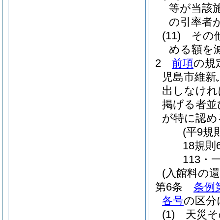
等が当該
の引率者
(11)
その
める額を
2
前項
の規
児島市維新
出しなけれ
掲げる者並
が特に認め
(平9規
18規則
113・
(入館料の還
第6条
条例
各号
の区分
(1)
天災