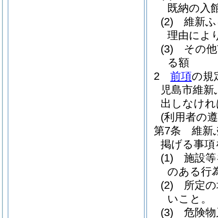
既納の入
(2)
維新ふ
理由によ
(3)
その他
る額
2
前項
の規
児島市維新
出しなけれ
(利用者の遵
第7条
維新
掲げる事項
(1)
施設等
のある行
(2)
所定の
いこと。
(3)
危険物