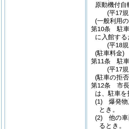
原動機付自
(平17
(一般利用の
第10条
駐
に入館する
(平18
(駐車料金)
第11条
駐
(平17
(駐車の拒否
第12条
市
は、駐車を
(1)
爆発物
とき。
(2)
他の車
るとき。