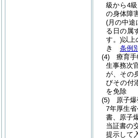
級から4
の身体障
(月の中途
る日の属
す。)
以上
き
条例
(4)
療育手
生事務次官
が、その
びその付
を免除
(5)
原子爆
7年厚生省
書、原子
当証書の
提示して