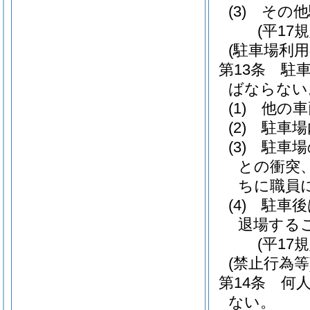
(3)
その他
(平17
(駐車場利
第13条
駐
ばならない
(1)
他の車
(2)
駐車場
(3)
駐車場
との衝突
ちに職員
(4)
駐車後
退場する
(平17
(禁止行為等
第14条
何
ない。