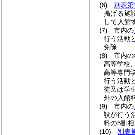
(6)
別表第
掲げる施
して入館
(7)
市内の
行う活動
免除
(8)
市内の
高等学校
高等専門
行う活動
徒又は学
外の入館
(9)
市内の
設が行う
料の5割
(10)
別表