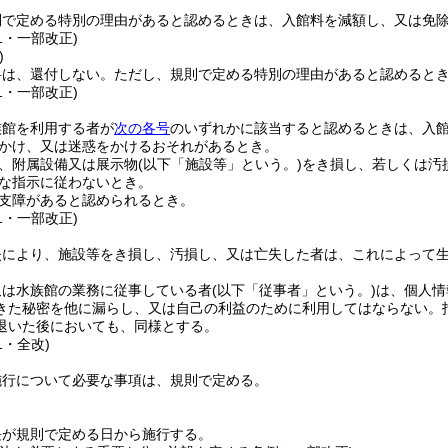
則で定める特別の理由があると認めるときは、入館料を減額し、又は免
61・一部改正)
)
料は、還付しない。
ただし、規則で定める特別の理由があると認めると
61・一部改正)
族館を利用する者が
次の各号
のいずれかに該当すると認めるときは、入
かけ、又は迷惑をかけるおそれがあるとき。
、附属設備又は展示物
(以下「施設等」という。)
をき損し、若しくは汚
な指示に従わないとき。
支障があると認められるとき。
61・一部改正)
失により、施設等をき損し、汚損し、又は亡失した者は、これによって
又は水族館の業務に従事している者
(以下「従事者」という。)
は、個人情
きた秘密を他に漏らし、又は自己の利益のために利用してはならない。
退いた後においても、同様とする。
1・全改)
施行について必要な事項は、規則で定める。
長が規則で定める日から施行する。