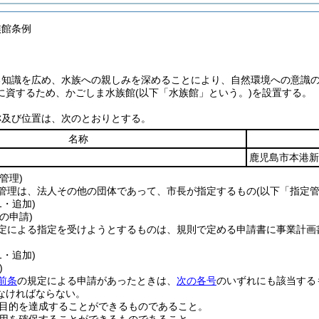
族館条例
る知識を広め、水族への親しみを深めることにより、自然環境への意識
に資するため、かごしま水族館
(以下「水族館」という。)
を設置する。
称及び位置は、次のとおりとする。
名称
鹿児島市本港新
管理)
管理は、法人その他の団体であって、市長が指定するもの
(以下「指定
1・追加)
の申請)
定による指定を受けようとするものは、規則で定める申請書に事業計画
1・追加)
)
前条
の規定による申請があったときは、
次の各号
のいずれにも該当する
なければならない。
目的を達成することができるものであること。