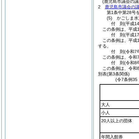
(鹿児島市議会の
2
鹿児島市議会の
第1条中第28号
(5)
かごしま水
付
則
(平成1
この条例は、平成1
付
則
(平成1
この条例は、平成1
する。
付
則
(令和7
この条例は、令和7
付
則
(令和8
この条例は、令和
別表
(第3条関係)
(令7条例3
大人
小人
20人以上の団体
年間入館券