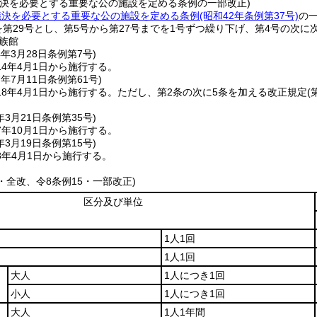
議決を必要とする重要な公の施設を定める条例の一部改正)
議決を必要とする重要な公の施設を定める条例
(昭和42年条例第37号)
の
を第29号とし、第5号から第27号までを1号ずつ繰り下げ、第4号の次に
族館
4年3月28日
条例第7号)
4年4月1日から施行する。
7年7月11日
条例第61号)
8年4月1日から施行する。
ただし、第2条の次に5条を加える改正規定
(
年3月21日
条例第35号)
年10月1日から施行する。
年3月19日
条例第15号)
8年4月1日から施行する。
5・全改、令8条例15・一部改正)
区分及び単位
1人1回
1人1回
大人
1人につき1回
小人
1人につき1回
大人
1人1年間