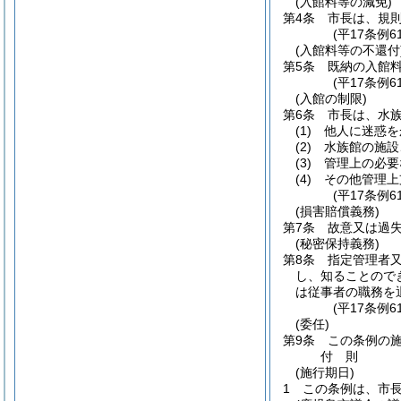
(入館料等の減免)
第4条
市長は、規
(平17条例
(入館料等の不還付
第5条
既納の入館
(平17条例
(入館の制限)
第6条
市長は、水
(1)
他人に迷惑を
(2)
水族館の施設
(3)
管理上の必要
(4)
その他管理上
(平17条例
(損害賠償義務)
第7条
故意又は過
(秘密保持義務)
第8条
指定管理者
し、知ることので
は従事者の職務を
(平17条例6
(委任)
第9条
この条例の
付
則
(施行期日)
1
この条例は、市