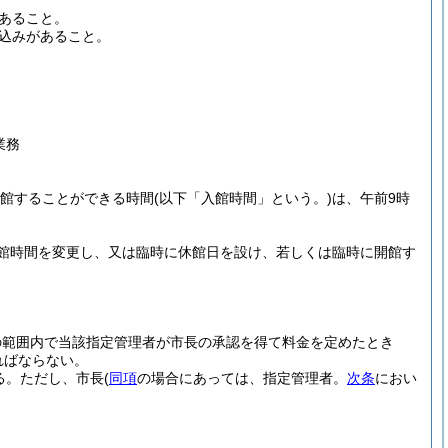
あること。
込みがあること。
業務
館することができる時間
(以下「入館時間」という。)
は、午前9時
館時間を変更し、又は臨時に休館日を設け、若しくは臨時に開館す
の範囲内で当該指定管理者が市長の承認を得て料金を定めたとき
ればならない。
る。
ただし、市長
(
同項
の場合にあっては、指定管理者。
次条
におい