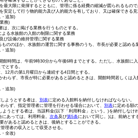
用を確保することができるものであること。
を最大限に発揮するとともに、管理に係る経費の縮減が図られるもので
を安定して行う物的能力及び人的能力を有しており、又は確保できる見
1・追加)
業務)
者は、次に掲げる業務を行うものとする。
による水族館の入館の制限に関する業務
及び設備の維持管理に関する業務
るもののほか、水族館の運営に関する事務のうち、市長が必要と認める
1・追加)
開館時間は、午前9時30分から午後6時までとする。
ただし、水族館に入
までとする。
、12月の第1月曜日から連続する4日間とする。
かわらず、市長が特に必要があると認めるときは、開館時間若しくは入
1・追加)
館しようとする者は、
別表
に定める入館料を納付しなければならない。
かわらず、指定管理者に管理を行わせる場合において、
別表
に定める額
しようとする者は、当該料金
(以下「利用料金」という。)
を納付しなけ
合にあっては、利用料金。
次条
及び
第5条
において同じ。)
は、前納とす
要があると認めるときは、後納とすることができる。
定管理者の収入として収受させる。
1・全改)