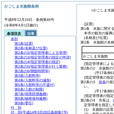
かごしま水族館条例
○かごしま水
平成8年12月24日 条例第48号
(設置)
(令和8年4月1日施行)
第1条
水族に関す
本市の観光の振興
条項目次
沿革
(名称及び位置)
本則
第2条
水族館の名
第1条
(設置)
第2条
(名称及び位置)
第2条の2
(指定管理者による管理)
かごしま水族館
第2条の3
(指定管理者の指定の申請)
第2条の4
(指定管理者の指定)
(指定管理者による
第2条の5
(指定管理者が行う業務)
第2条の2
水族館の
第2条の6
(開館時間等)
(平17条例6
第3条
(入館料等)
(指定管理者の指定
第4条
(入館料等の減免)
第2条の3
前条
の規
第5条
(入館料等の不還付)
い。
第6条
(入館の制限)
(平17条例6
第7条
(損害賠償義務)
(指定管理者の指定
第8条
(秘密保持義務)
第2条の4
市長は、
第9条
(委任)
定管理者を指定し
付 則
(1)
水族館の設置
付 則
(平成14年3月28日条例第7号)