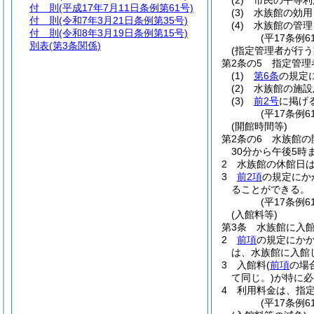
(2)
市民の平等利
付 則
(平成17年7月11日条例第61号)
(3)
水族館の効用
付 則
(令和7年3月21日条例第35号)
(4)
水族館の管理
付 則
(令和8年3月19日条例第15号)
(平17条例6
別表
(第3条関係)
(指定管理者が行う
第2条の5
指定管理
(1)
第6条
の規定
(2)
水族館の施設
(3)
前2号
に掲げ
(平17条例6
(開館時間等)
第2条の6
水族館の
30分から午後5時
2
水族館の休館日は
3
前2項
の規定にか
ることができる。
(平17条例6
(入館料等)
第3条
水族館に入
2
前項
の規定にか
は、水族館に入館
3
入館料
(
前項
の場
て同じ。)
が特に必
4
利用料金は、指
(平17条例6