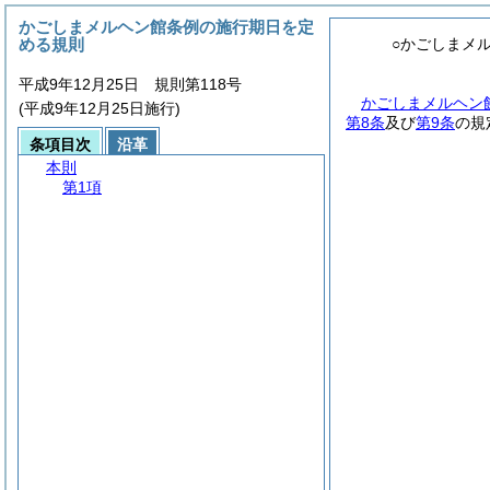
かごしまメルヘン館条例の施行期日を定
める規則
○かごしまメ
平成9年12月25日 規則第118号
かごしまメルヘン
(平成9年12月25日施行)
第8条
及び
第9条
の規
条項目次
沿革
本則
第1項