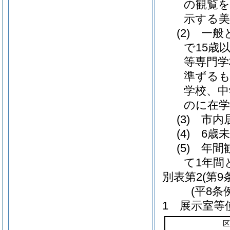
の観覧を
示する美
(2) 一
で15歳
等専門学
準ずるも
学校、中
のに在
(3) 
(4) 6
(5) 
て1年間
別表第2
(第9
(平8条
1 展示室等
区