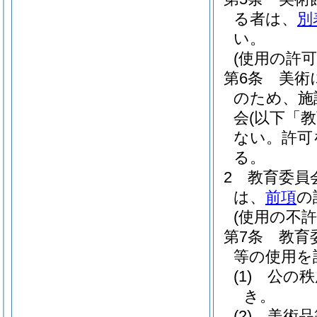
る者は、
別
い。
(使用の許可
第6条
美術
のため、施
会
(以下「
ない。
許可
る。
2
教育委員
は、
前項
の
(使用の不許
第7条
教育
等の使用を
(1)
公の秩
き。
(2)
美術品