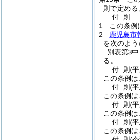
則で定める
付
則
1
この条例
2
鹿児島市
を次のよう
別表第3
る。
付
則
(
この条例は
付
則
(
この条例は
付
則
(
この条例は
付
則
(
この条例は
付
則
(