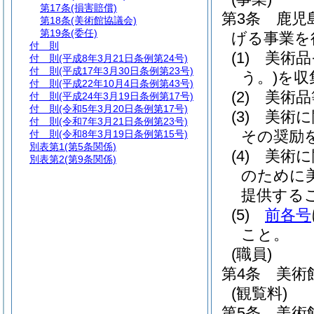
第17条
(損害賠償)
第3条
鹿児
第18条
(美術館協議会)
第19条
(委任)
げる事業を
付 則
(1)
美術品
付 則
(平成8年3月21日条例第24号)
付 則
(平成17年3月30日条例第23号)
う。)
を収
付 則
(平成22年10月4日条例第43号)
(2)
美術品
付 則
(平成24年3月19日条例第17号)
付 則
(令和5年3月20日条例第17号)
(3)
美術に
付 則
(令和7年3月21日条例第23号)
その奨励
付 則
(令和8年3月19日条例第15号)
別表第1
(第5条関係)
(4)
美術に
別表第2
(第9条関係)
のために
提供する
(5)
前各号
こと。
(職員)
第4条
美術
(観覧料)
第5条
美術