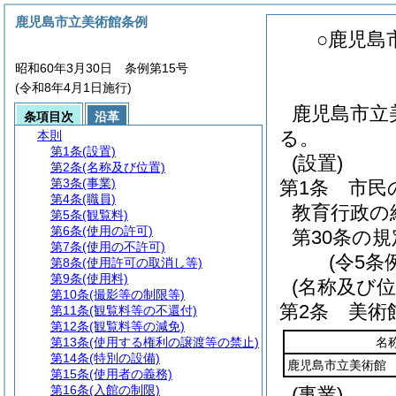
鹿児島市立美術館条例
○鹿児島
昭和60年3月30日 条例第15号
(令和8年4月1日施行)
鹿児島市立
条項目次
沿革
る。
本則
第1条
(設置)
(設置)
第2条
(名称及び位置)
第3条
(事業)
第1条
市民
第4条
(職員)
教育行政の
第5条
(観覧料)
第6条
(使用の許可)
第30条の
第7条
(使用の不許可)
(令5条
第8条
(使用許可の取消し等)
第9条
(使用料)
(名称及び位
第10条
(撮影等の制限等)
第2条
美術
第11条
(観覧料等の不還付)
第12条
(観覧料等の減免)
第13条
(使用する権利の譲渡等の禁止)
名
第14条
(特別の設備)
鹿児島市立美術館
第15条
(使用者の義務)
第16条
(入館の制限)
(事業)