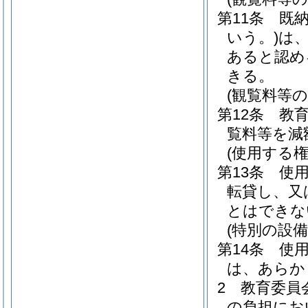
第11条
既
いう。)
は
あると認め
きる。
(観覧料等の
第12条
教
覧料等を減
(使用する
第13条
使
転貸し、又
とはできな
(特別の設備
第14条
使
は、あらか
2
教育委員
の負担にお