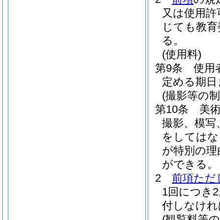
又は使用許
じても教育
る。
(使用料)
第9条
使用
定める期日
(撮影等の制
第10条
美
撮影、模写
をしてはな
が特別の理
ができる。
2
前項ただ
1回につき
付しなけれ
(観覧料等の