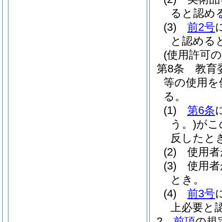
ると認め
(3)
前2号
と認める
(使用許可の
第8条
教育
等の使用を
る。
(1)
第6条
う。)
がこ
反したと
(2)
使用者
(3)
使用者
とき。
(4)
前3号
上必要と
2
前項
の規