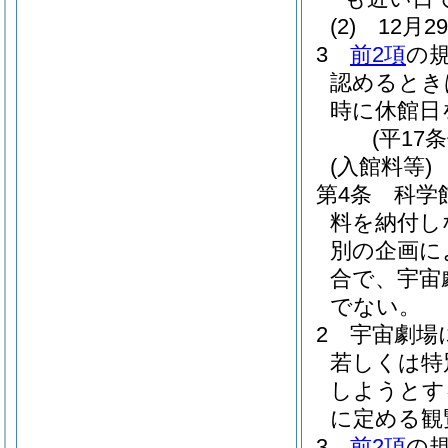
(2)
12月
3
前2項
の
認めるとき
時に休館日
(平17
(入館料等)
第4条
科学
料を納付し
別の企画に
合で、宇宙
でない。
2
宇宙劇場
若しくは特
しようとす
に定める観
3
前2項
の