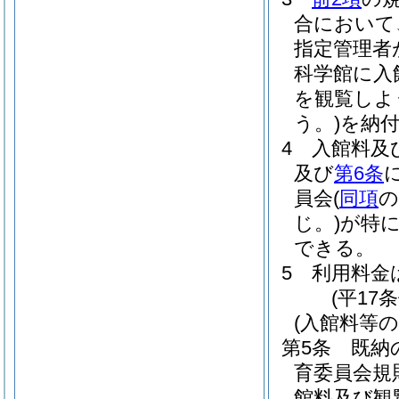
合において
指定管理者
科学館に入
を観覧しよ
う。)
を納
4
入館料及
及び
第6条
員会
(
同項
の
じ。)
が特
できる。
5
利用料金
(平17
(入館料等の
第5条
既納
育委員会規
館料及び観