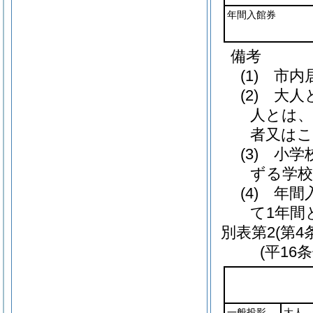
年間入館券
備考
(1) 
(2) 大
人とは、
者又は
(3) 小
ずる学
(4) 
て1年間
別表第2
(第4
(平16
一般投影
大人