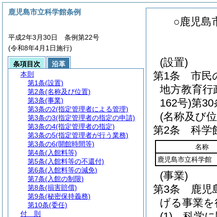
鹿児島市立科学館条例
○鹿児島
平成2年3月30日 条例第22号
(令和8年4月1日施行)
(設置)
条項目次
沿革
第1条
市民
本則
第1条
(設置)
地方教育行
第2条
(名称及び位置)
第3条
(事業)
162号)
第3
第3条の2
(指定管理者による管理)
(名称及び位
第3条の3
(指定管理者の指定の申請)
第3条の4
(指定管理者の指定)
第2条
科学
第3条の5
(指定管理者が行う業務)
第3条の6
(開館時間等)
名称
第4条
(入館料等)
鹿児島市立科学館
第5条
(入館料等の不還付)
第6条
(入館料等の減免)
(事業)
第7条
(入館の制限)
第3条
鹿児
第8条
(損害賠償)
第9条
(秘密保持義務)
げる事業を
第10条
(委任)
付 則
(1)
科学に