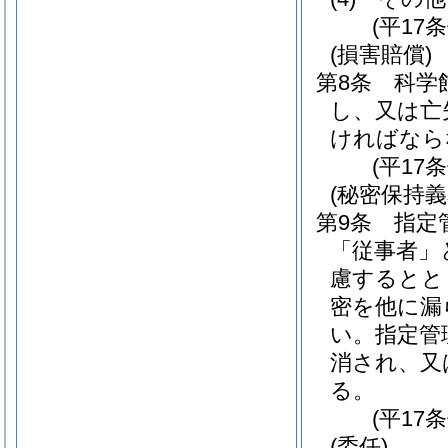
(平17
(損害賠償)
第8条
科学
し、又は亡
ければなら
(平17
(秘密保持義
第9条
指定
「従事者」
慮するとと
密を他に漏
い。
指定管
消され、又
る。
(平17
(委任)