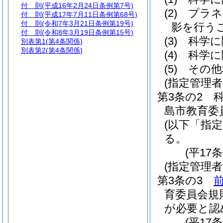
付 則
(平成16年2月24日条例第7号)
(2)
プラネ
付 則
(平成17年7月11日条例第68号)
付 則
(令和7年3月21日条例第19号)
影を行う
付 則
(令和8年3月19日条例第15号)
(3)
科学に
別表第1
(第4条関係)
別表第2
(第4条関係)
(4)
科学に
(5)
その他
(指定管理
第3条の2
島市教育委
(以下「指
る。
(平17
(指定管理
第3条の3
育委員会規
が必要と認
(平17