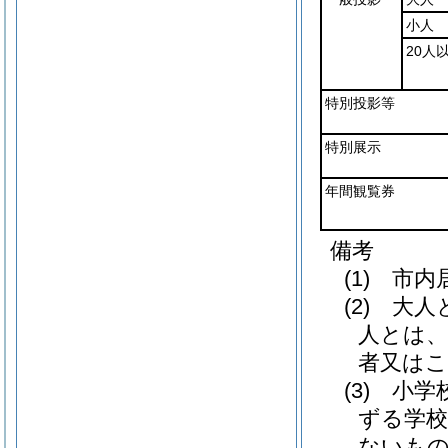
小人
20人
特別投影等
特別展示
年間観覧券
備考
(1) 
(2) 大
人とは、
者又は
(3) 小
ずる学校
ないも