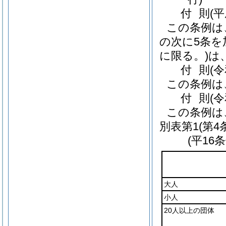
付
則
(
この条例は
の次に5条を
に限る。)
は
付
則
(
この条例は
付
則
(
この条例は
別表第1
(第4
(平16
大人
小人
20人以上の団体