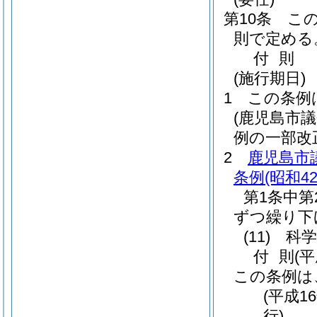
第10条
こ
則で定める
付
則
(施行期日)
1
この条例
(鹿児島市
例の一部改
2
鹿児島市
条例
(昭和4
第1条中第
ずつ繰り下
(11)
科学
付
則
(
この条例は
(平成1
行)