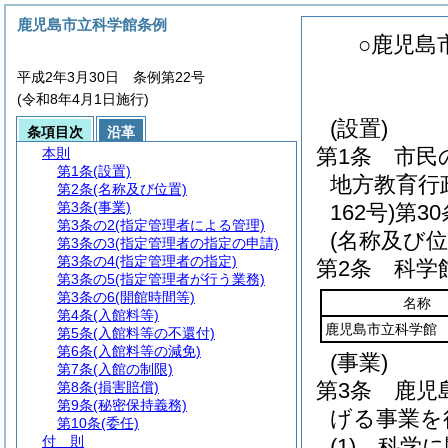
鹿児島市立科学館条例
○鹿児島
平成2年3月30日 条例第22号
(令和8年4月1日施行)
(設置)
条項目次
沿革
第1条
市民
本則
第1条
(設置)
地方教育行
第2条
(名称及び位置)
第3条
(事業)
162号)
第3
第3条の2
(指定管理者による管理)
(名称及び位
第3条の3
(指定管理者の指定の申請)
第3条の4
(指定管理者の指定)
第2条
科学
第3条の5
(指定管理者が行う業務)
第3条の6
(開館時間等)
名称
第4条
(入館料等)
鹿児島市立科学館
第5条
(入館料等の不還付)
第6条
(入館料等の減免)
(事業)
第7条
(入館の制限)
第3条
鹿児
第8条
(損害賠償)
第9条
(秘密保持義務)
げる事業を
第10条
(委任)
付 則
(1)
科学に