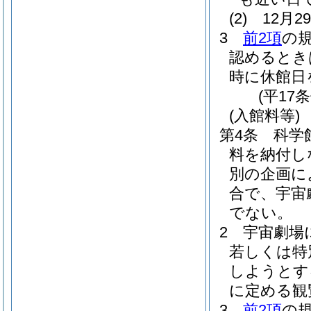
(2)
12月
3
前2項
の
認めるとき
時に休館日
(平17
(入館料等)
第4条
科学
料を納付し
別の企画に
合で、宇宙
でない。
2
宇宙劇場
若しくは特
しようとす
に定める観
3
前2項
の