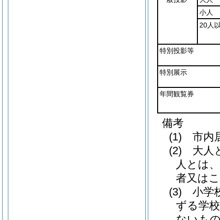
小人
20人
特別投影等
特別展示
年間観覧券
備考
(1) 
(2) 大
人とは、
者又は
(3) 小
ずる学校
ないも