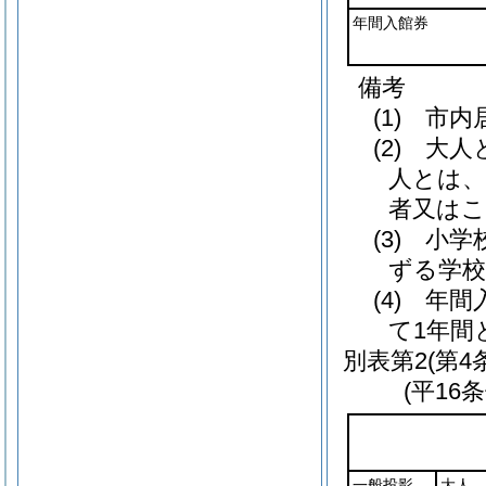
年間入館券
備考
(1) 
(2) 大
人とは、
者又は
(3) 小
ずる学
(4) 
て1年間
別表第2
(第4
(平16
一般投影
大人