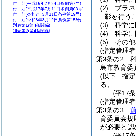
付 則
(平成16年2月24日条例第7号)
(2)
プラネ
付 則
(平成17年7月11日条例第68号)
付 則
(令和7年3月21日条例第19号)
影を行う
付 則
(令和8年3月19日条例第15号)
(3)
科学に
別表第1
(第4条関係)
別表第2
(第4条関係)
(4)
科学に
(5)
その他
(指定管理
第3条の2
島市教育委
(以下「指
る。
(平17
(指定管理
第3条の3
育委員会規
が必要と認
(平17