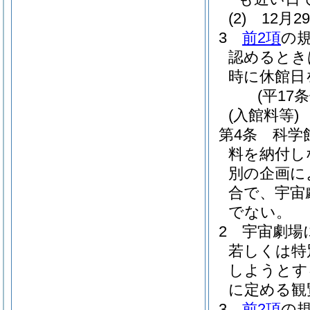
(2)
12月
3
前2項
の
認めるとき
時に休館日
(平17
(入館料等)
第4条
科学
料を納付し
別の企画に
合で、宇宙
でない。
2
宇宙劇場
若しくは特
しようとす
に定める観
3
前2項
の