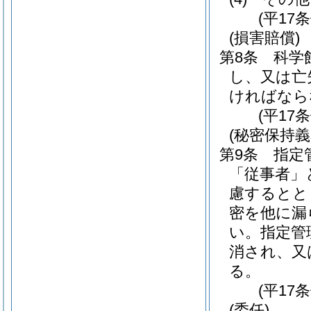
(平17
(損害賠償)
第8条
科学
し、又は亡
ければなら
(平17
(秘密保持義
第9条
指定
「従事者」
慮するとと
密を他に漏
い。
指定管
消され、又
る。
(平17
(委任)