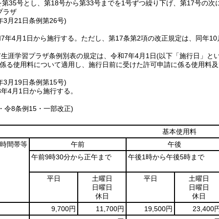
を第35号とし、第18号から第33号までを1号ずつ繰り下げ、第17号の
プラザ
年3月21日
条例第26号)
7年4月1日から施行する。
ただし、第17条第2項の改正規定は、同年1
生涯学習プラザ条例別表の規定は、令和7年4月1日
(以下「施行日」とい
係る使用料について適用し、施行日前に受けた許可申請に係る使用料及
年3月19日
条例第15号)
8年4月1日から施行する。
6・令8条例15・一部改正)
基本使用料
時間帯等
午前
午後
午前9時30分から正午まで
午後1時から午後5時まで
平日
土曜日
平日
土曜日
日曜日
日曜日
休日
休日
9,700円
11,700円
19,500円
23,400