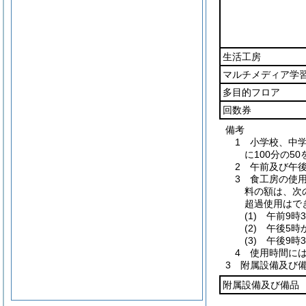
生活工房
マルチメディア学
多目的フロア
回数券
備考
1 小学校、中
に100分の5
2 午前及び午
3 食工房の使
料の額は、次
超過使用はで
(1) 午前9
(2) 午後5
(3) 午後9
4 使用時間に
3 附属設備及び
附属設備及び備品