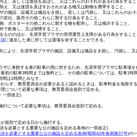
与え、若しくは迷惑を及ぼし、又はこれらのおそれがある行為をするこ
加え、又は迷惑を及ぼすおそれがある物又は動物を携帯すること。
ザの施設、設備又は備品をき損し、若しくは汚損し、又はこれらのおそ
の宣伝、販売その他これらに類する行為をすること。
物、ポスターその他これらに類する物を配布し、又は掲示すること。
外で飲食し、又は喫煙すること。
るもののほか、生涯学習プラザの管理運営上支障がある行為をすること
前項
に違反した者に対しては退場を命ずることができる。
失により、生涯学習プラザの施設、設備又は備品をき損し、汚損し、又
ラザに来館する者の駐車の用に供するため、生涯学習プラザに駐車場を
最初の駐車3時間までは無料とし、その後の駐車については、駐車1時間
時間は1時間とみなす。
かわらず、教育委員会が必要があると認めるときは、駐車料金を免除す
管理について必要な事項は、教育委員会規則で定める。
6・一部改正)
施行について必要な事項は、教育委員会規則で定める。
長が規則で定める日から施行する。
議決を必要とする重要な公の施設を定める条例の一部改正)
議決を必要とする重要な公の施設を定める条例
(昭和42年条例第37号)
の