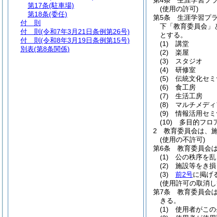
第4条
生涯学習プ
第17条
(駐車場)
(使用の許可)
第18条
(委任)
第5条
生涯学習プ
付 則
下「教育委員会」
付 則
(令和7年3月21日条例第26号)
とする。
付 則
(令和8年3月19日条例第15号)
(1)
講堂
別表
(第8条関係)
(2)
楽屋
(3)
スタジオ
(4)
研修室
(5)
伝統文化セミ
(6)
食工房
(7)
生活工房
(8)
マルチメディ
(9)
情報活用セミ
(10)
多目的フロ
2
教育委員会は、
(使用の不許可)
第6条
教育委員会
(1)
公の秩序を乱
(2)
施設等をき損
(3)
前2号
に掲げ
(使用許可の取消し
第7条
教育委員会
きる。
(1)
使用者がこの