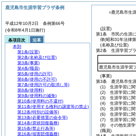
鹿児島市生涯学習プラザ条例
○鹿児島市生
平成12年10月2日 条例第66号
(設置)
(令和8年4月1日施行)
第1条
市民の生涯
律
(昭和31年法律第
条項目次
沿革
(名称及び位置)
本則
第2条
生涯学習プ
第1条
(設置)
第2条
(名称及び位置)
第3条
(事業)
鹿児島市生涯学習
第4条
(職員)
第5条
(使用の許可)
(事業)
第6条
(使用の不許可)
第3条
鹿児島市生
第7条
(使用許可の取消し等)
(1)
生涯学習に関
第8条
(使用料)
(2)
生涯学習に関
第9条
(使用料の減免)
(3)
生涯学習に関
第10条
(使用料の不還付)
(4)
生涯学習に関
第11条
(使用する権利の譲渡等の禁止)
(5)
生涯学習に関
第12条
(特別の設備等)
(6)
生涯学習に関
第13条
(必要措置の命令等)
(7)
生涯学習に関
第14条
(原状回復義務)
(8)
その他生涯学
第15条
(禁止行為等)
(職員)
第16条
(損害賠償義務)