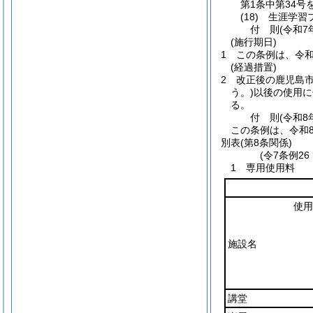
第1条中第34号
(18)
生涯学習
付
則
(令和7
(施行期日)
1
この条例は、令和
(経過措置)
2
改正後の鹿児島市
う。)
以後の使用に
る。
付
則
(令和8
この条例は、令和
別表
(第8条関係)
(令7条例2
1 専用使用料
使用
施設名
講堂