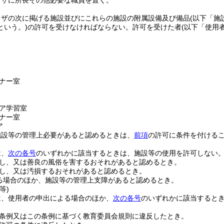
ラザに所長その他必要な職員を置く。
ラザの次に掲げる施設並びにこれらの施設の附属設備及び備品
(以下「施
という。)
の許可を受けなければならない。
許可を受けた者
(以下「使用
ナー室
ア学習室
ナー室
ア
施設等の管理上必要があると認めるときは、
前項
の許可に条件を付ける
は、
次の各号
のいずれかに該当するときは、施設等の使用を許可しない
し、又は善良の風俗を害するおそれがあると認めるとき。
し、又は汚損するおそれがあると認めるとき。
る場合のほか、施設等の管理上支障があると認めるとき。
等)
は、使用者の申出による場合のほか、
次の各号
のいずれかに該当すると
条例又はこの条例に基づく教育委員会規則に違反したとき。