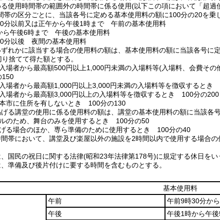
める使用時間帯の範囲外の時間帯に係る使用(以下この項において「超過
間帯の区分ごとに、当該各号に定める基本使用料の額に100分の20を
時30分以前又は正午から午後1時まで 午前の基本使用料
時から午後6時まで 午後の基本使用料
時30分以後 夜間の基本使用料
いずれかに該当する場合の使用料の額は、基本使用料の額に当該各号に
を切り捨てて得た額とする。
が入場者から最高額500円以上1,000円未満の入場料等(入場料、会費
150
が入場者から最高額1,000円以上3,000円未満の入場料等を徴収するとき 1
が入場者から最高額3,000円以上の入場料等を徴収するとき 100分の200
が本市に住所を有しないとき 100分の130
掲げる講堂の使用に係る使用料の額は、講堂の基本使用料の額に当該各
サルのため、舞台のみを使用するとき 100分の50
掲げる場合のほか、専ら準備のために使用するとき 100分の40
時間帯において、講堂及び楽屋以外の施設を2時間以内で使用する場合の使
、国民の祝日に関する法律(昭和23年法律第178号)に規定する休日をい
は、準備及び後片付けに要する時間を含むものとする。
基本使用料
午前
午前9時30分か
午後
午後1時から午後