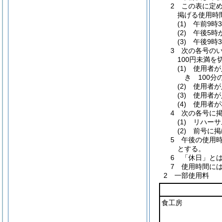
2 この表に定
掲げる使用時
(1) 午前9
(2) 午後5
(3) 午後9
3 次の各号の
100円未満
(1) 使用者
き 100分の
(2) 使用者
(3) 使用者
(4) 使用者
4 次の各号に
(1) リハー
(2) 前号に
5 午後の使用
とする。
6 「休日」とは
7 使用時間に
2 一部使用料
食工房