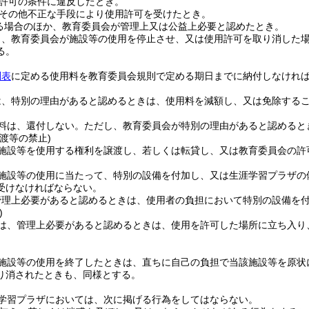
許可の条件に違反したとき。
その他不正な手段により使用許可を受けたとき。
る場合のほか、教育委員会が管理上又は公益上必要と認めたとき。
り、教育委員会が施設等の使用を停止させ、又は使用許可を取り消した
る。
別表
に定める使用料を教育委員会規則で定める期日までに納付しなけれ
は、特別の理由があると認めるときは、使用料を減額し、又は免除する
料は、還付しない。
ただし、教育委員会が特別の理由があると認めると
渡等の禁止)
施設等を使用する権利を譲渡し、若しくは転貸し、又は教育委員会の許
施設等の使用に当たって、特別の設備を付加し、又は生涯学習プラザの
受けなければならない。
管理上必要があると認めるときは、使用者の負担において特別の設備を
)
は、管理上必要があると認めるときは、使用を許可した場所に立ち入り
施設等の使用を終了したときは、直ちに自己の負担で当該施設等を原状
り消されたときも、同様とする。
学習プラザにおいては、次に掲げる行為をしてはならない。