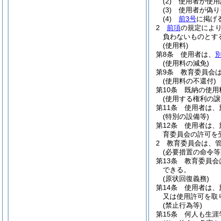
(2)
使用者が使用
(3)
使用者が偽り
(4)
前3号
に掲げ
2
前項
の規定によ
負わないものとす
(使用料)
第8条
使用者は、
(使用料の減免)
第9条
教育委員会
(使用料の不還付)
第10条
既納の使用
(使用する権利の譲
第11条
使用者は、
(特別の設備等)
第12条
使用者は、
育委員会の許可を
2
教育委員会は、
(必要措置の命令等
第13条
教育委員会
できる。
(原状回復義務)
第14条
使用者は、
又は使用許可を取
(禁止行為等)
第15条
何人も生涯