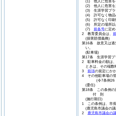
(1)
他人に危害を
(2)
他人に危害を
(3)
生涯学習プラ
(4)
許可なく物品
(5)
許可なく印刷
(6)
所定の場所以
(7)
前各号
に定め
2
教育委員会は、
(損害賠償義務)
第16条
故意又は過
い。
(駐車場)
第17条
生涯学習プ
2
駐車料金の額は、
ときは、その端数
3
前項
の規定にか
4
その他駐車場の
(令7条例2
(委任)
第18条
この条例の
付
則
(施行期日)
1
この条例は、市
(鹿児島市議会の
2
鹿児島市議会の