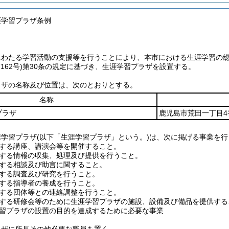
涯学習プラザ条例
にわたる学習活動の支援等を行うことにより、本市における生涯学習の
162号)
第30条の規定に基づき、生涯学習プラザを設置する。
ラザの名称及び位置は、次のとおりとする。
名称
プラザ
鹿児島市荒田一丁目4
涯学習プラザ
(以下「生涯学習プラザ」という。)
は、次に掲げる事業を行
する講座、講演会等を開催すること。
する情報の収集、処理及び提供を行うこと。
する相談及び助言に関すること。
する調査及び研究を行うこと。
する指導者の養成を行うこと。
する団体等との連絡調整を行うこと。
する研修会等のために生涯学習プラザの施設、設備及び備品を提供する
習プラザの設置の目的を達成するために必要な事業