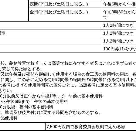
夜間
(平日及び土曜日に限る。)
午後6時から午後
全日
(平日及び土曜日に限る。)
午前9時30分から
で
1人2時間につき 
習室
1人2時間につき 
1人2時間につき 
100円券11枚つ
学校、義務教育学校若しくは高等学校に在学する者又はこれに準ずる者
0を乗じて得た額とする。
後又は午後及び夜間を継続して使用する場合の食工房の使用料の額は、
用に関し、この表に定める使用時間帯の範囲外の時間帯に係る使用(以下
の各号に掲げる使用時間帯の区分ごとに、当該各号に定める基本使用料の
きない。
時30分以前又は正午から午後1時まで 午前の基本使用料
時から午後6時まで 午後の基本使用料
時30分以後 夜間の基本使用料
は、準備及び後片付けに要する時間を含むものとする。
備品使用料
7,500円以内で教育委員会規則で定める額