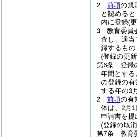
2
前項
の規
と認めると
内に登録
(更
3
教育委員
査し、適当
録するもの
(登録の更新
第6条
登録
年間とする
の登録の有
する年の3
2
前項
の有
体は、2月
申請書を提
(登録の取消
第7条
教育