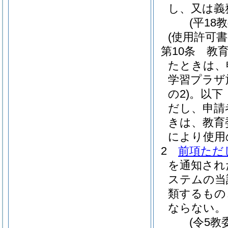
し、又は義
(平18
(使用許可書
第10条
教
たときは、
学習プラザ
の2)
。以下
だし、申請
きは、教育
により使用
2
前項ただ
を通知され
ステムの当
類するもの
ならない。
(令5教