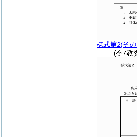
様式第2
(その
(令7教