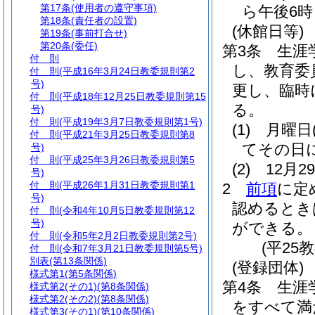
第17条
(使用者の遵守事項)
ら午後6
第18条
(責任者の設置)
(休館日等)
第19条
(事前打合せ)
第20条
(委任)
第3条
生涯
付 則
し、教育委
付 則
(平成16年3月24日教委規則第2
号)
更し、臨時
付 則
(平成18年12月25日教委規則第15
る。
号)
付 則
(平成19年3月7日教委規則第1号)
(1)
月曜日
付 則
(平成21年3月25日教委規則第8
てその日
号)
付 則
(平成25年3月26日教委規則第5
(2)
12月
号)
付 則
(平成26年1月31日教委規則第1
2
前項
に定
号)
認めるとき
付 則
(令和4年10月5日教委規則第12
号)
ができる。
付 則
(令和5年2月2日教委規則第2号)
(平25
付 則
(令和7年3月21日教委規則第5号)
別表
(第13条関係)
(登録団体)
様式第1
(第5条関係)
第4条
生涯
様式第2
(その1)(第8条関係)
様式第2
(その2)(第8条関係)
をすべて満
様式第3
(その1)(第10条関係)