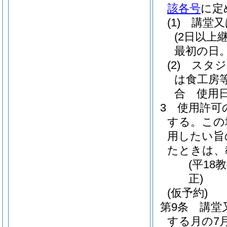
該各号
に定
(1)
講堂又
(2日以
最初の日
(2)
スタジ
は食工房
合 使用
3
使用許可
する。
この
用したい旨
たときは、
(平18
正)
(仮予約)
第9条
講堂
する月の7