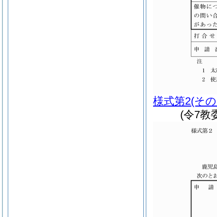
様式第2
(その
(令7教