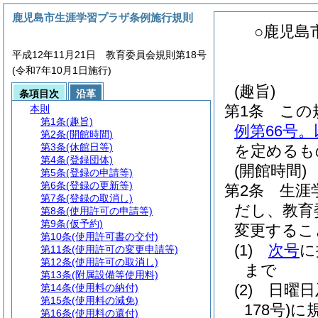
鹿児島市生涯学習プラザ条例施行規則
○鹿児島
平成12年11月21日 教育委員会規則第18号
(令和7年10月1日施行)
(趣旨)
条項目次
沿革
第1条
この
本則
第1条
(趣旨)
例第66号
第2条
(開館時間)
第3条
(休館日等)
を定めるも
第4条
(登録団体)
(開館時間)
第5条
(登録の申請等)
第6条
(登録の更新等)
第2条
生涯
第7条
(登録の取消し)
だし、教育
第8条
(使用許可の申請等)
第9条
(仮予約)
変更するこ
第10条
(使用許可書の交付)
(1)
次号
に
第11条
(使用許可の変更申請等)
第12条
(使用許可の取消し)
まで
第13条
(附属設備等使用料)
(2)
日曜日
第14条
(使用料の納付)
第15条
(使用料の減免)
178号)
に
第16条
(使用料の還付)