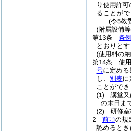
り使用許可
ることがで
(令5教
(附属設備等
第13条
条
とおりとす
(使用料の納
第14条
使
号
に定める
し、
別表
に
ことができ
(1)
講堂又
の末日ま
(2)
研修室
2
前項
の規
認めるとき