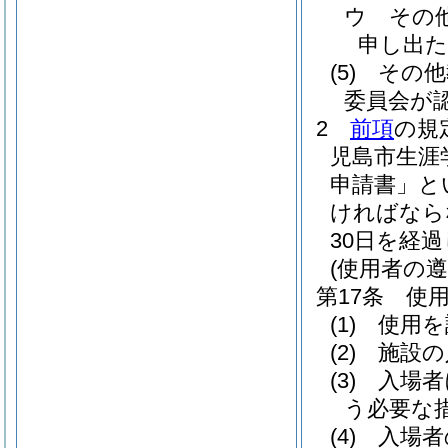
ウ
その
申し出た
(5)
その他
委員会が
2
前項
の規
児島市生涯
申請書」と
ければなら
30日を経
(使用者の遵
第17条
使
(1)
使用を
(2)
施設の
(3)
入場者
う必要な
(4)
入場者