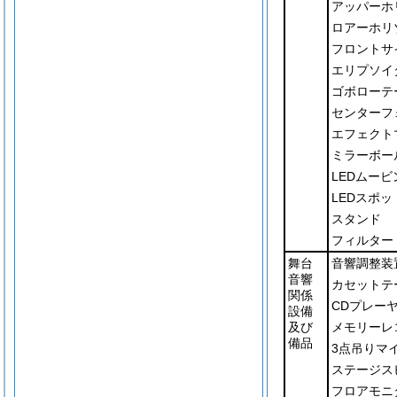
アッパーホ
ロアーホリ
フロントサ
エリプソイ
ゴボローテ
センターフ
エフェクト
ミラーボー
LEDムー
LEDスポ
スタンド
フィルター
舞台
音響調整装
音響
カセットテ
関係
CDプレー
設備
及び
メモリーレ
備品
3点吊りマ
ステージス
フロアモニ