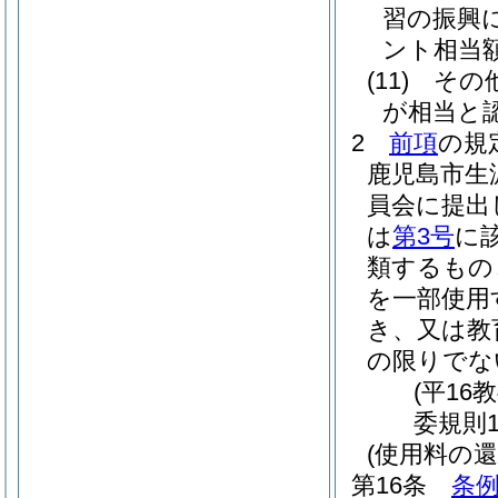
習の振興
ント相当
(11)
その
が相当と
2
前項
の規
鹿児島市生
員会に提出
は
第3号
に
類するもの
を一部使用
き、又は教
の限りでな
(平16
委規則
(使用料の還
第16条
条例