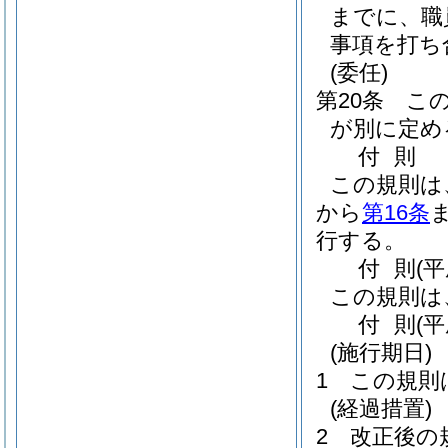
までに、職
事項を打ち
(委任)
第20条
こ
が別に定め
付
則
この規則は
から
第16条
行する。
付
則
(
この規則は
付
則
(平
(施行期日)
1
この規則
(経過措置)
2
改正後の