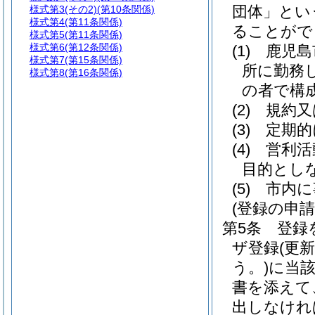
団体」とい
様式第3
(その2)(第10条関係)
様式第4
(第11条関係)
ることがで
様式第5
(第11条関係)
様式第6
(第12条関係)
(1)
鹿児島
様式第7
(第15条関係)
所に勤務
様式第8
(第16条関係)
の者で構
(2)
規約又
(3)
定期的
(4)
営利活
目的とし
(5)
市内に
(登録の申請
第5条
登録
ザ登録
(更新
う。)
に当
書を添えて
出しなけれ