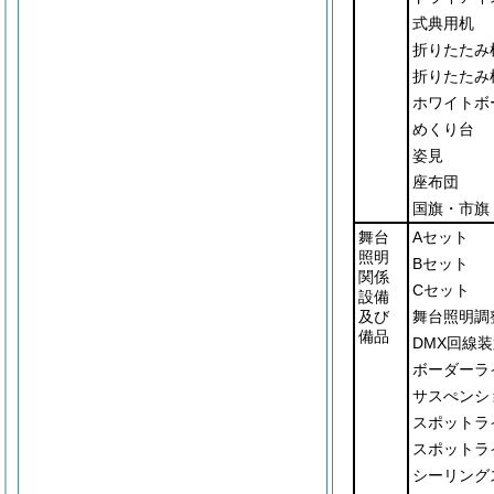
式典用机
折りたたみ
折りたたみ
ホワイトボ
めくり台
姿見
座布団
国旗・市旗
舞台
Aセット
照明
Bセット
関係
Cセット
設備
及び
舞台照明調
備品
DMX回線
ボーダーラ
サスぺンシ
スポットラ
スポットラ
シーリング