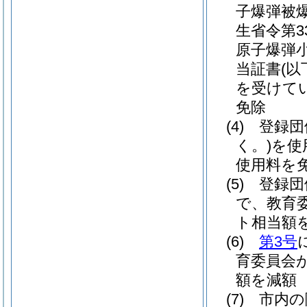
子爆弾被
生省令第3
原子爆弾
当証書
(
を受けて
免除
(4)
登録団
く。)
を使
使用料を
(5)
登録団
で、教育
ト相当額
(6)
第3号
育委員会
額を減額
(7)
市内の