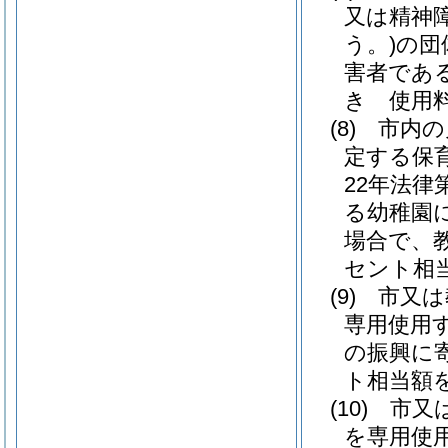
又は精神
う。)
の団
害者であ
き 使用
(8)
市内の
定する保
22年法律第
る幼稚園
場合で、
セント相
(9)
市又は
専用使用
の振興に
ト相当額
(10)
市又
を専用使