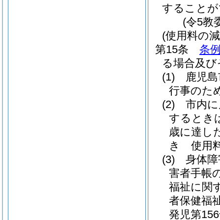
することが
(令5教
(使用料の減
第15条
条例
る場合及び
(1)
鹿児島
行事のた
(2)
市内に
するとき
歳に達し
き 使用
(3)
身体障
害者手帳
福祉に関
者保健福
発児第15