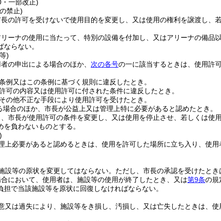
40・一部改正)
の禁止)
市長の許可を受けないで使用目的を変更し、又は使用の権利を譲渡し、
アリーナの使用に当たって、特別の設備を付加し、又はアリーナの備品
ばならない。
等)
用者の申出による場合のほか、
次の各号
の一に該当するときは、使用許
。
条例又はこの条例に基づく規則に違反したとき。
許可の内容又は使用許可に付された条件に違反したとき。
その他不正な手段により使用許可を受けたとき。
る場合のほか、市長が公益上又は管理上特に必要があると認めたとき。
り、市長が使用許可の条件を変更し、又は使用を停止させ、若しくは使
めを負わないものとする。
)
理上必要があると認めるときは、使用を許可した場所に立ち入り、使用
施設等の原状を変更してはならない。
ただし、市長の承認を受けたとき
場合において、使用者は、施設等の使用が終了したとき、又は
第9条
の規
負担で当該施設等を原状に回復しなければならない。
意又は過失により、施設等をき損し、汚損し、又は亡失したときは、使