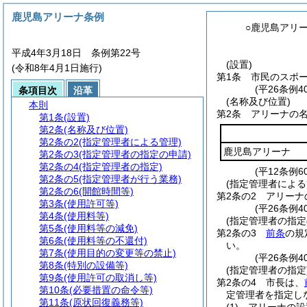
鹿児島アリーナ条例
○鹿児島アリ
平成4年3月18日 条例第22号
(設置)
(令和8年4月1日施行)
第1条
市民のスポ
(平26条例
条項目次
沿革
(名称及び位置)
本則
第2条
アリーナの
第1条
(設置)
第2条
(名称及び位置)
第2条の2
(指定管理者による管理)
鹿児島アリーナ
第2条の3
(指定管理者の指定の申請)
第2条の4
(指定管理者の指定)
(平12条例
第2条の5
(指定管理者が行う業務)
(指定管理者による
第2条の6
(開館時間等)
第2条の2
アリーナ
第3条
(使用許可等)
(平26条例4
第4条
(使用料等)
(指定管理者の指定
第5条
(使用料等の減免)
第2条の3
前条
の規
第6条
(使用料等の不還付)
い。
第7条
(使用目的の変更等の禁止)
(平26条例4
第8条
(特別の設備等)
(指定管理者の指定
第9条
(使用許可の取消し等)
第2条の4
市長は、
第10条
(必要措置の命令等)
定管理者を指定し
第11条
(原状回復義務等)