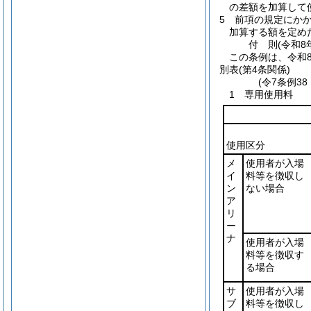
の差額を加算して
5
前項の規定にか
加算する額を定め
付
則
(令和8
この条例は、令和
別表
(第4条関係)
(令7条例3
1 専用使用料
使用区分
メ
使用者が入場
イ
料等を徴収し
ン
ない場合
ア
リ
ー
ナ
使用者が入場
料等を徴収す
る場合
サ
使用者が入場
ブ
料等を徴収し