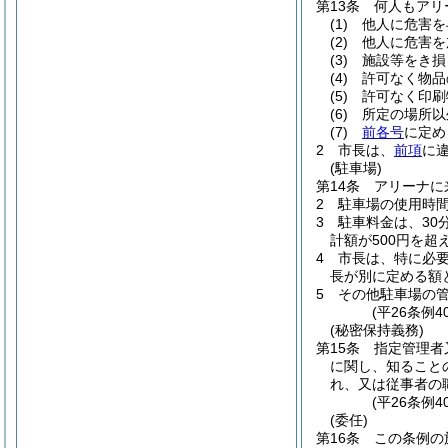
第13条
何人もアリ
(1)
他人に危害を
(2)
他人に危害を
(3)
施設等をき損
(4)
許可なく物品
(5)
許可なく印刷
(6)
所定の場所以
(7)
前各号
に定め
2
市長は、
前項
に
(駐車場)
第14条
アリーナに
2
駐車場の使用時間
3
駐車料金は、30
計額が500円を超
4
市長は、特に必
長が別に定める額
5
その他駐車場の
(平26条例
(秘密保持義務)
第15条
指定管理者
に関し、知ること
れ、又は従事者の
(平26条例4
(委任)
第16条
この条例の