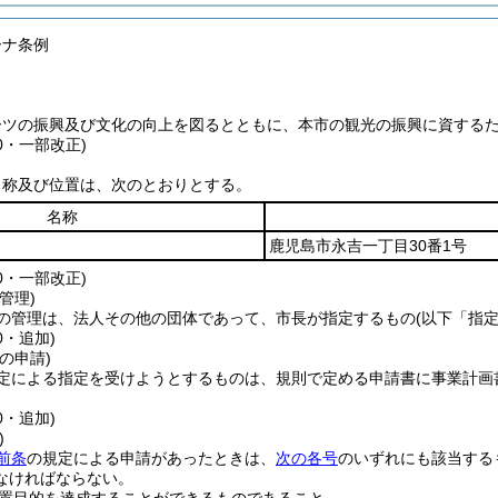
ーナ条例
ーツの振興及び文化の向上を図るとともに、本市の観光の振興に資する
40・一部改正)
名称及び位置は、次のとおりとする。
名称
鹿児島市永吉一丁目30番1号
60・一部改正)
管理)
の管理は、法人その他の団体であって、市長が指定するもの
(以下「指
0・追加)
の申請)
定による指定を受けようとするものは、規則で定める申請書に事業計画
0・追加)
)
前条
の規定による申請があったときは、
次の各号
のいずれにも該当する
なければならない。