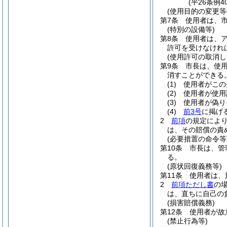
(平26条例
(使用目的の変更等
第7条
使用者は、
(特別の設備等)
第8条
使用者は、
許可を受けなけれ
(使用許可の取消し
第9条
市長は、使
消すことができる
(1)
使用者がこの
(2)
使用者が使用
(3)
使用者が偽り
(4)
前3号
に掲げ
2
前項
の規定によ
は、その賠償の責
(必要措置の命令等
第10条
市長は、管
る。
(原状回復義務等)
第11条
使用者は、
2
前項ただし書
の
は、直ちに自己の
(損害賠償義務)
第12条
使用者が故
(禁止行為等)