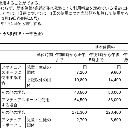
使用することができる。
かわらず、新条例第4条第2項の規定により利用料金を定めている場合に
たときは、旧券については、1回の使用につき当該額を加算して使用す
年3月19日
条例第15号)
8年4月1日から施行する。
8・令8条例15・一部改正)
基本使用料
単位時間
午前9時から正午
午後1時から午後
午
まで
5時まで
後
アマチュア
児童・生徒の
円
円
スポーツに
団体
7,200
9,600
使用する場
上記以外の団
10,800
14,400
合
体
その他の場合
43,500
58,000
アマチュアスポーツに使用
64,500
86,000
する場合
その他の場合
171,300
228,400
アマチュア
児童・生徒の
2,700
3,600
スポーツに
団体