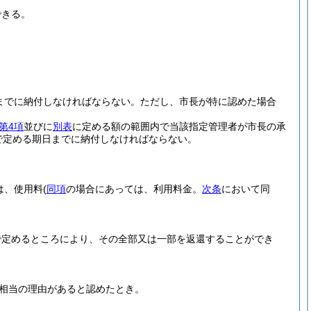
できる。
までに納付しなければならない。
ただし、市長が特に認めた場合
第4項
並びに
別表
に定める額の範囲内で当該指定管理者が市長の承
で定める期日までに納付しなければならない。
は、使用料
(
同項
の場合にあっては、利用料金。
次条
において同
で定めるところにより、その全部又は一部を返還することができ
相当の理由があると認めたとき。