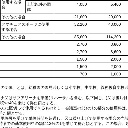
使用する場
上記以外の団
4,050
5,400
合
体
その他の場合
21,600
29,000
アマチュアスポーツに使用
32,200
43,000
する場合
その他の場合
85,600
114,200
2,700
3,600
2,700
3,600
1,500
2,000
1,500
2,000
700
1,000
徒の団体」とは、幼稚園の園児若しくは小学校、中学校、義務教育学校
ーナ又はサブアリーナを準備(リハーサルを含む。以下同じ。)又は後片
0分の40を乗じて得た額とする。
分の1に区切って使用できるものとし、会議室の2分の1の部分の使用料は
て得た額とする。
変更許可を受けて単位時間を超過し、又は繰り上げて使用する場合の当
9時までの基本使用料の額に12分の1を乗じて得た額とする。この場合