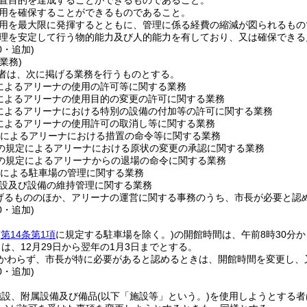
置目的を達成することができるものであること。
用を確保することができるものであること。
用を最大限に発揮するとともに、管理に係る経費の縮減が図られるもの
理を安定して行う物的能力及び人的能力を有しており、又は確保できる
0・追加)
業務)
者は、次に掲げる業務を行うものとする。
によるアリーナの使用の許可等に関する業務
によるアリーナの使用目的の変更の許可に関する業務
によるアリーナにおける特別の設備の付加等の許可に関する業務
によるアリーナの使用許可の取消し等に関する業務
によるアリーナにおける措置の命令等に関する業務
の規定によるアリーナにおける原状の変更の承認に関する業務
の規定によるアリーナからの退場の命令に関する業務
による駐車場の管理に関する業務
設及び設備の維持管理に関する業務
げるもののほか、アリーナの運営に関する事務のうち、市長が必要と認
0・追加)
(
第14条第1項
に規定する駐車場を除く。)
の開館時間は、午前8時30分
は、12月29日から翌年の1月3日までとする。
かわらず、市長が特に必要があると認めるときは、開館時間を変更し、
0・追加)
施設、附属設備及び備品
(以下「施設等」という。)
を使用しようとする者