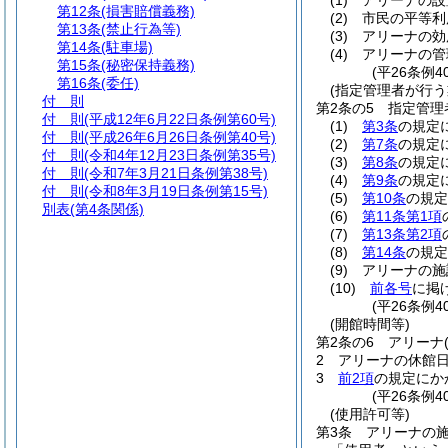
(1)
アリーナの設
第12条
(損害賠償義務)
(2)
市民の平等利
第13条
(禁止行為等)
(3)
アリーナの効
第14条
(駐車場)
(4)
アリーナの管
第15条
(秘密保持義務)
(平26条例4
第16条
(委任)
(指定管理者が行う
付 則
第2条の5
指定管理
付 則
(平成12年6月22日条例第60号)
(1)
第3条
の規定
付 則
(平成26年6月26日条例第40号)
(2)
第7条
の規定
付 則
(令和4年12月23日条例第35号)
(3)
第8条
の規定
付 則
(令和7年3月21日条例第38号)
(4)
第9条
の規定
付 則
(令和8年3月19日条例第15号)
(5)
第10条
の規定
別表
(第4条関係)
(6)
第11条第1項
(7)
第13条第2項
(8)
第14条
の規定
(9)
アリーナの施
(10)
前各号
に掲
(平26条例4
(開館時間等)
第2条の6
アリーナ
2
アリーナの休館日
3
前2項
の規定にか
(平26条例4
(使用許可等)
第3条
アリーナの