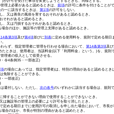
)
が許可を受けた事項を変更しようとするときも、同様とする。
の管理上必要があると認めるときは、
前項
の許可に条件を付けることが
号
の一に該当するときは、
第1項
の許可をしない。
し、又は善良の風俗を害するおそれがあると認めるとき。
おそれがあると認めるとき。
し、又は汚損するおそれがあると認めるとき。
る場合のほか、施設等の管理上支障があると認めるとき。
14条第3項
及び
第4項
並びに
別表
に定める使用料を、規則で定める期日
い。
かわらず、指定管理者に管理を行わせる場合において、
第14条第3項
及び
めたときは、使用者は、当該料金
(以下「利用料金」という。)
を、規則
定管理者の収入として収受させる。
40・令4条例35・一部改正)
2項
の場合にあっては、指定管理者)
は、特別の理由があると認めるとき
は免除することができる。
40・一部改正)
)
料は還付しない。
ただし、
次の各号
のいずれかに該当する場合は、規則
に帰することができない理由で使用することができないとき。
又は施設等の管理上の必要により許可を取り消したとき。
で定める期日までに使用許可の取消しを申し出た場合において、市長が
る場合のほか、市長が特別の理由があると認めたとき。