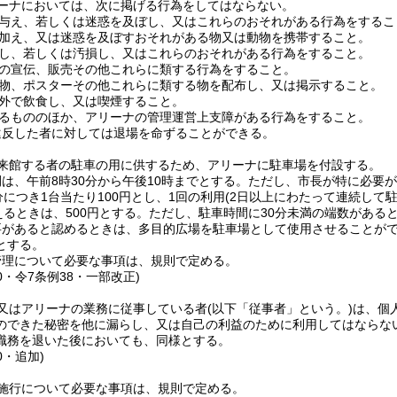
ーナにおいては、次に掲げる行為をしてはならない。
与え、若しくは迷惑を及ぼし、又はこれらのおそれがある行為をするこ
加え、又は迷惑を及ぼすおそれがある物又は動物を携帯すること。
し、若しくは汚損し、又はこれらのおそれがある行為をすること。
の宣伝、販売その他これらに類する行為をすること。
物、ポスターその他これらに類する物を配布し、又は掲示すること。
外で飲食し、又は喫煙すること。
るもののほか、アリーナの管理運営上支障がある行為をすること。
違反した者に対しては退場を命ずることができる。
来館する者の駐車の用に供するため、アリーナに駐車場を付設する。
は、午前8時30分から午後10時までとする。
ただし、市長が特に必要が
分につき1台当たり100円とし、1回の利用
(2日以上にわたって連続して
えるときは、500円とする。
ただし、駐車時間に30分未満の端数がある
要があると認めるときは、多目的広場を駐車場として使用させることが
とする。
管理について必要な事項は、規則で定める。
40・令7条例38・一部改正)
又はアリーナの業務に従事している者
(以下「従事者」という。)
は、個
のできた秘密を他に漏らし、又は自己の利益のために利用してはならな
職務を退いた後においても、同様とする。
0・追加)
施行について必要な事項は、規則で定める。