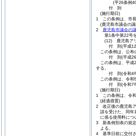
(平26条例4
付
則
(施行期日)
1
この条例は、市
(鹿児島市議会の
2
鹿児島市議会の
第1条中第22号
(12)
鹿児島ア
付
則
(平成1
この条例は、公布
付
則
(平成2
この条例は、平成2
する。
付
則
(令和4
この条例は、令和
付
則
(令和7
(施行期日)
1
この条例は、令和
(経過措置)
2
改正後の鹿児島
請を受けた、同年1
に係る使用料につ
3
新条例別表の規
よる。
4
基準日前に交付