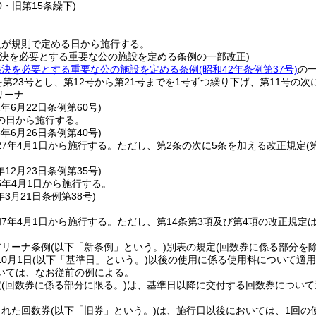
0・旧第15条繰下)
長が規則で定める日から施行する。
議決を必要とする重要な公の施設を定める条例の一部改正)
議決を必要とする重要な公の施設を定める条例
(昭和42年条例第37号)
の
を第23号とし、第12号から第21号までを1号ずつ繰り下げ、第11号の
リーナ
2年6月22日
条例第60号)
の日から施行する。
6年6月26日
条例第40号)
7年4月1日から施行する。
ただし、第2条の次に5条を加える改正規定
(
年12月23日
条例第35号)
5年4月1日から施行する。
年3月21日
条例第38号)
7年4月1日から施行する。
ただし、第14条第3項及び第4項の改正規定
アリーナ条例
(以下「新条例」という。)
別表の規定
(回数券に係る部分を除
0月1日
(以下「基準日」という。)
以後の使用に係る使用料について適用
いては、なお従前の例による。
定
(回数券に係る部分に限る。)
は、基準日以降に交付する回数券について
された回数券
(以下「旧券」という。)
は、施行日以後においては、1回の