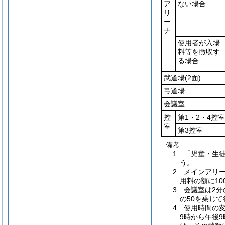
ア
ない場合
リ
ー
ナ
使用者が入場
料等を徴収す
る場合
武道場
(2面)
弓道場
会議室
控
第1・2・4控室
室
第3控室
備考
1 「児童・生
う。
2 メインアリ
用料の額に10
3 会議室は2
の50を乗じ
4 使用時間の
9時から午後