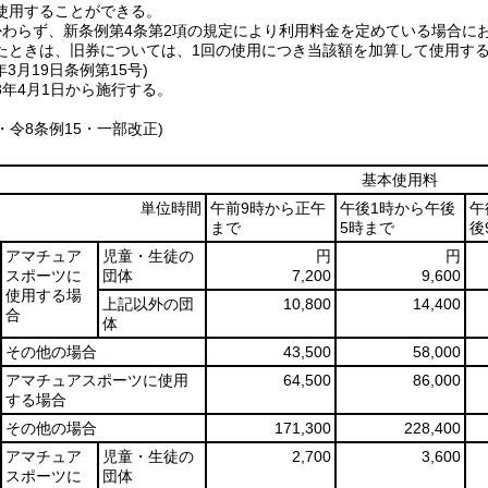
使用することができる。
かわらず、新条例第4条第2項の規定により利用料金を定めている場合に
たときは、旧券については、1回の使用につき当該額を加算して使用す
年3月19日
条例第15号)
8年4月1日から施行する。
8・令8条例15・一部改正)
基本使用料
単位時間
午前9時から正午
午後1時から午後
午
まで
5時まで
後
アマチュア
児童・生徒の
円
円
スポーツに
団体
7,200
9,600
使用する場
上記以外の団
10,800
14,400
合
体
その他の場合
43,500
58,000
アマチュアスポーツに使用
64,500
86,000
する場合
その他の場合
171,300
228,400
アマチュア
児童・生徒の
2,700
3,600
スポーツに
団体