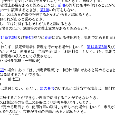
)
が許可を受けた事項を変更しようとするときも、同様とする。
の管理上必要があると認めるときは、
前項
の許可に条件を付けることが
号
の一に該当するときは、
第1項
の許可をしない。
し、又は善良の風俗を害するおそれがあると認めるとき。
おそれがあると認めるとき。
し、又は汚損するおそれがあると認めるとき。
る場合のほか、施設等の管理上支障があると認めるとき。
14条第3項
及び
第4項
並びに
別表
に定める使用料を、規則で定める期日
い。
かわらず、指定管理者に管理を行わせる場合において、
第14条第3項
及び
めたときは、使用者は、当該料金
(以下「利用料金」という。)
を、規則
定管理者の収入として収受させる。
40・令4条例35・一部改正)
2項
の場合にあっては、指定管理者)
は、特別の理由があると認めるとき
は免除することができる。
40・一部改正)
)
料は還付しない。
ただし、
次の各号
のいずれかに該当する場合は、規則
に帰することができない理由で使用することができないとき。
又は施設等の管理上の必要により許可を取り消したとき。
で定める期日までに使用許可の取消しを申し出た場合において、市長が
る場合のほか、市長が特別の理由があると認めたとき。