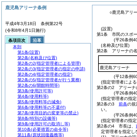
鹿児島アリーナ条例
○鹿児島アリ
平成4年3月18日 条例第22号
(設置)
(令和8年4月1日施行)
第1条
市民のスポ
(平26条例
条項目次
沿革
(名称及び位置)
本則
第2条
アリーナの
第1条
(設置)
第2条
(名称及び位置)
第2条の2
(指定管理者による管理)
鹿児島アリーナ
第2条の3
(指定管理者の指定の申請)
第2条の4
(指定管理者の指定)
(平12条例
第2条の5
(指定管理者が行う業務)
(指定管理者による
第2条の6
(開館時間等)
第2条の2
アリーナ
第3条
(使用許可等)
(平26条例4
第4条
(使用料等)
(指定管理者の指定
第5条
(使用料等の減免)
第2条の3
前条
の規
第6条
(使用料等の不還付)
い。
第7条
(使用目的の変更等の禁止)
(平26条例4
第8条
(特別の設備等)
(指定管理者の指定
第9条
(使用許可の取消し等)
第2条の4
市長は、
第10条
(必要措置の命令等)
定管理者を指定し
第11条
(原状回復義務等)