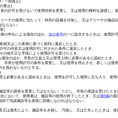
40・一部改正)
の禁止)
市長の許可を受けないで使用目的を変更し、又は使用の権利を譲渡し、
アリーナの使用に当たって、特別の設備を付加し、又はアリーナの備品
ばならない。
等)
用者の申出による場合のほか、
次の各号
の一に該当するときは、使用許
。
条例又はこの条例に基づく規則に違反したとき。
許可の内容又は使用許可に付された条件に違反したとき。
その他不正な手段により使用許可を受けたとき。
る場合のほか、市長が公益上又は管理上特に必要があると認めたとき。
り、市長が使用許可の条件を変更し、又は使用を停止させ、若しくは使
めを負わないものとする。
)
理上必要があると認めるときは、使用を許可した場所に立ち入り、使用
施設等の原状を変更してはならない。
ただし、市長の承認を受けたとき
場合において、使用者は、施設等の使用が終了したとき、又は
第9条
の規
負担で当該施設等を原状に回復しなければならない。
意又は過失により、施設等をき損し、汚損し、又は亡失したときは、使