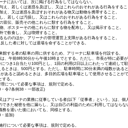
ーナにおいては、次に掲げる行為をしてはならない。
与え、若しくは迷惑を及ぼし、又はこれらのおそれがある行為をするこ
加え、又は迷惑を及ぼすおそれがある物又は動物を携帯すること。
し、若しくは汚損し、又はこれらのおそれがある行為をすること。
の宣伝、販売その他これらに類する行為をすること。
物、ポスターその他これらに類する物を配布し、又は掲示すること。
外で飲食し、又は喫煙すること。
るもののほか、アリーナの管理運営上支障がある行為をすること。
違反した者に対しては退場を命ずることができる。
来館する者の駐車の用に供するため、アリーナに駐車場を付設する。
は、午前8時30分から午後10時までとする。
ただし、市長が特に必要が
分につき1台当たり100円とし、1回の利用
(2日以上にわたって連続して
えるときは、500円とする。
ただし、駐車時間に30分未満の端数がある
要があると認めるときは、多目的広場を駐車場として使用させることが
とする。
管理について必要な事項は、規則で定める。
40・令7条例38・一部改正)
又はアリーナの業務に従事している者
(以下「従事者」という。)
は、個
のできた秘密を他に漏らし、又は自己の利益のために利用してはならな
職務を退いた後においても、同様とする。
0・追加)
施行について必要な事項は、規則で定める。