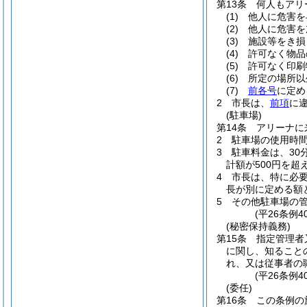
第13条
何人もアリ
(1)
他人に危害を
(2)
他人に危害を
(3)
施設等をき損
(4)
許可なく物品
(5)
許可なく印刷
(6)
所定の場所以
(7)
前各号
に定め
2
市長は、
前項
に
(駐車場)
第14条
アリーナに
2
駐車場の使用時間
3
駐車料金は、30
計額が500円を超
4
市長は、特に必
長が別に定める額
5
その他駐車場の
(平26条例
(秘密保持義務)
第15条
指定管理者
に関し、知ること
れ、又は従事者の
(平26条例4
(委任)
第16条
この条例の