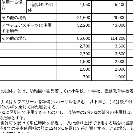
使用する場
上記以外の団
4,050
5,400
合
体
その他の場合
21,600
29,000
アマチュアスポーツに使用
32,200
43,000
する場合
その他の場合
85,600
114,200
2,700
3,600
2,700
3,600
1,500
2,000
1,500
2,000
700
1,000
徒の団体」とは、幼稚園の園児若しくは小学校、中学校、義務教育学校
ーナ又はサブアリーナを準備(リハーサルを含む。以下同じ。)又は後片
0分の40を乗じて得た額とする。
分の1に区切って使用できるものとし、会議室の2分の1の部分の使用料は
て得た額とする。
変更許可を受けて単位時間を超過し、又は繰り上げて使用する場合の当
9時までの基本使用料の額に12分の1を乗じて得た額とする。この場合