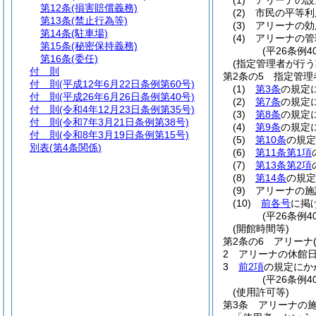
(1)
アリーナの設
第12条
(損害賠償義務)
(2)
市民の平等利
第13条
(禁止行為等)
(3)
アリーナの効
第14条
(駐車場)
(4)
アリーナの管
第15条
(秘密保持義務)
(平26条例4
第16条
(委任)
(指定管理者が行う
付 則
第2条の5
指定管理
付 則
(平成12年6月22日条例第60号)
(1)
第3条
の規定
付 則
(平成26年6月26日条例第40号)
(2)
第7条
の規定
付 則
(令和4年12月23日条例第35号)
(3)
第8条
の規定
付 則
(令和7年3月21日条例第38号)
(4)
第9条
の規定
付 則
(令和8年3月19日条例第15号)
(5)
第10条
の規定
別表
(第4条関係)
(6)
第11条第1項
(7)
第13条第2項
(8)
第14条
の規定
(9)
アリーナの施
(10)
前各号
に掲
(平26条例4
(開館時間等)
第2条の6
アリーナ
2
アリーナの休館日
3
前2項
の規定にか
(平26条例4
(使用許可等)
第3条
アリーナの