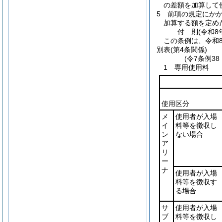
の差額を加算して
5
前項の規定にか
加算する額を定め
付
則
(令和8
この条例は、令和
別表
(第4条関係)
(令7条例3
1 専用使用料
使用区分
メ
使用者が入場
イ
料等を徴収し
ン
ない場合
ア
リ
ー
ナ
使用者が入場
料等を徴収す
る場合
サ
使用者が入場
ブ
料等を徴収し