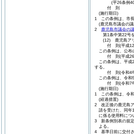
(平26条例4
付
則
(施行期日)
1
この条例は、市
(鹿児島市議会の
2
鹿児島市議会の
第1条中第22号
(12)
鹿児島ア
付
則
(平成1
この条例は、公布
付
則
(平成2
この条例は、平成2
する。
付
則
(令和4
この条例は、令和
付
則
(令和7
(施行期日)
1
この条例は、令和
(経過措置)
2
改正後の鹿児島
請を受けた、同年1
に係る使用料につ
3
新条例別表の規
よる。
4
基準日前に交付