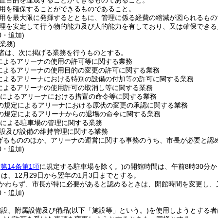
置目的を達成することができるものであること。
用を確保することができるものであること。
用を最大限に発揮するとともに、管理に係る経費の縮減が図られるもの
理を安定して行う物的能力及び人的能力を有しており、又は確保できる
0・追加)
業務)
者は、次に掲げる業務を行うものとする。
によるアリーナの使用の許可等に関する業務
によるアリーナの使用目的の変更の許可に関する業務
によるアリーナにおける特別の設備の付加等の許可に関する業務
によるアリーナの使用許可の取消し等に関する業務
によるアリーナにおける措置の命令等に関する業務
の規定によるアリーナにおける原状の変更の承認に関する業務
の規定によるアリーナからの退場の命令に関する業務
による駐車場の管理に関する業務
設及び設備の維持管理に関する業務
げるもののほか、アリーナの運営に関する事務のうち、市長が必要と認
0・追加)
(
第14条第1項
に規定する駐車場を除く。)
の開館時間は、午前8時30分
は、12月29日から翌年の1月3日までとする。
かわらず、市長が特に必要があると認めるときは、開館時間を変更し、
0・追加)
施設、附属設備及び備品
(以下「施設等」という。)
を使用しようとする者