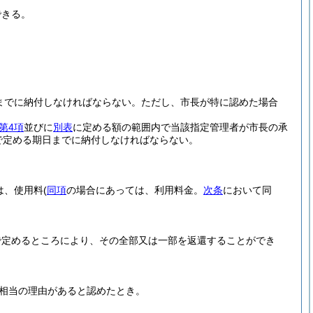
できる。
までに納付しなければならない。
ただし、市長が特に認めた場合
第4項
並びに
別表
に定める額の範囲内で当該指定管理者が市長の承
で定める期日までに納付しなければならない。
は、使用料
(
同項
の場合にあっては、利用料金。
次条
において同
で定めるところにより、その全部又は一部を返還することができ
相当の理由があると認めたとき。