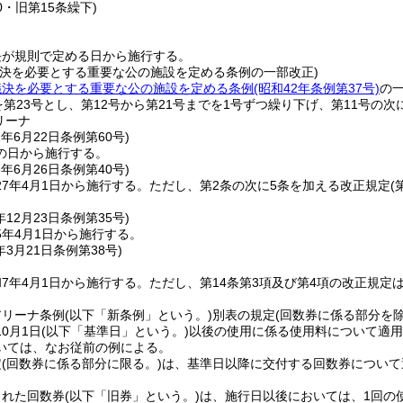
0・旧第15条繰下)
長が規則で定める日から施行する。
議決を必要とする重要な公の施設を定める条例の一部改正)
議決を必要とする重要な公の施設を定める条例
(昭和42年条例第37号)
の
を第23号とし、第12号から第21号までを1号ずつ繰り下げ、第11号の
リーナ
2年6月22日
条例第60号)
の日から施行する。
6年6月26日
条例第40号)
7年4月1日から施行する。
ただし、第2条の次に5条を加える改正規定
(
年12月23日
条例第35号)
5年4月1日から施行する。
年3月21日
条例第38号)
7年4月1日から施行する。
ただし、第14条第3項及び第4項の改正規定
アリーナ条例
(以下「新条例」という。)
別表の規定
(回数券に係る部分を除
0月1日
(以下「基準日」という。)
以後の使用に係る使用料について適用
いては、なお従前の例による。
定
(回数券に係る部分に限る。)
は、基準日以降に交付する回数券について
された回数券
(以下「旧券」という。)
は、施行日以後においては、1回の