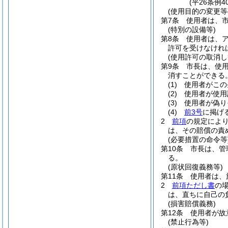
(平26条例
(使用目的の変更等
第7条
使用者は、
(特別の設備等)
第8条
使用者は、
許可を受けなけれ
(使用許可の取消し
第9条
市長は、使
消すことができる
(1)
使用者がこの
(2)
使用者が使用
(3)
使用者が偽り
(4)
前3号
に掲げ
2
前項
の規定によ
は、その賠償の責
(必要措置の命令等
第10条
市長は、管
る。
(原状回復義務等)
第11条
使用者は、
2
前項ただし書
の
は、直ちに自己の
(損害賠償義務)
第12条
使用者が故
(禁止行為等)