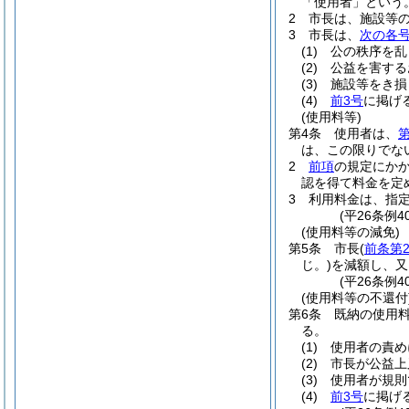
「使用者」という。
2
市長は、施設等
3
市長は、
次の各
(1)
公の秩序を乱
(2)
公益を害する
(3)
施設等をき損
(4)
前3号
に掲げ
(使用料等)
第4条
使用者は、
第
は、この限りでな
2
前項
の規定にか
認を得て料金を定
3
利用料金は、指
(平26条例
(使用料等の減免)
第5条
市長
(
前条第
じ。)
を減額し、又
(平26条例
(使用料等の不還付
第6条
既納の使用
る。
(1)
使用者の責め
(2)
市長が公益上
(3)
使用者が規則
(4)
前3号
に掲げ