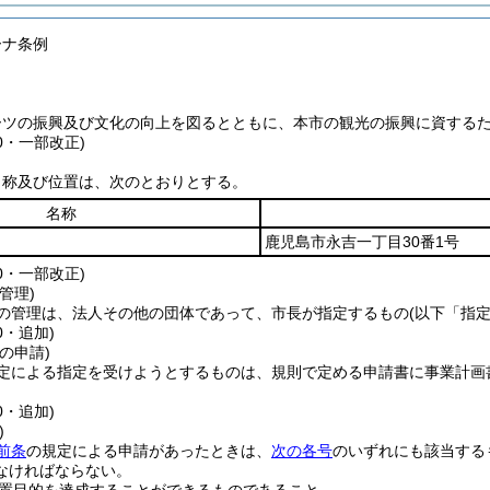
ーナ条例
ーツの振興及び文化の向上を図るとともに、本市の観光の振興に資する
40・一部改正)
名称及び位置は、次のとおりとする。
名称
鹿児島市永吉一丁目30番1号
60・一部改正)
管理)
の管理は、法人その他の団体であって、市長が指定するもの
(以下「指
0・追加)
の申請)
定による指定を受けようとするものは、規則で定める申請書に事業計画
0・追加)
)
前条
の規定による申請があったときは、
次の各号
のいずれにも該当する
なければならない。