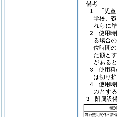
備考
1 「児
学校、義
れらに
2 使用
る場合の
位時間の
た額とす
があると
3 使用
は切り
4 使用
のとす
3 附属設
種別
舞台照明関係の設