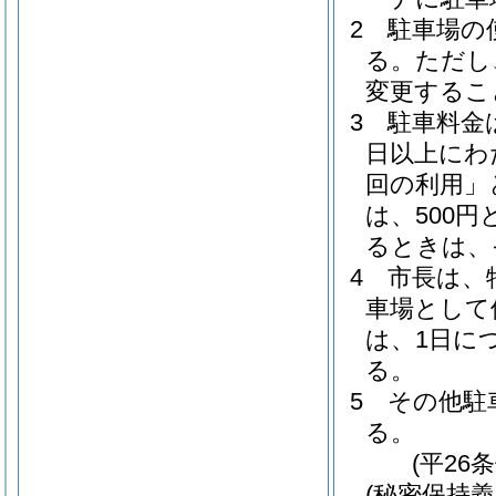
2
駐車場の
る。
ただし
変更するこ
3
駐車料金
日以上にわ
回の利用」
は、500円
るときは、
4
市長は、
車場として
は、1日に
る。
5
その他駐
る。
(平26
(秘密保持義