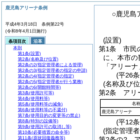
鹿児島アリーナ条例
○鹿児島
平成4年3月18日 条例第22号
(令和8年4月1日施行)
(設置)
条項目次
沿革
第1条
市民
本則
第1条
(設置)
に、本市の
第2条
(名称及び位置)
第2条の2
(指定管理者による管理)
「アリーナ
第2条の3
(指定管理者の指定の申請)
(平26
第2条の4
(指定管理者の指定)
第2条の5
(指定管理者が行う業務)
(名称及び位
第2条の6
(開館時間等)
第2条
アリ
第3条
(使用許可等)
第4条
(使用料等)
名
第5条
(使用料等の減免)
第6条
(使用料等の不還付)
鹿児島アリーナ
第7条
(使用目的の変更等の禁止)
(平12
第8条
(特別の設備等)
第9条
(使用許可の取消し等)
(指定管理
第10条
(必要措置の命令等)
第11条
(原状回復義務等)
第2条の2