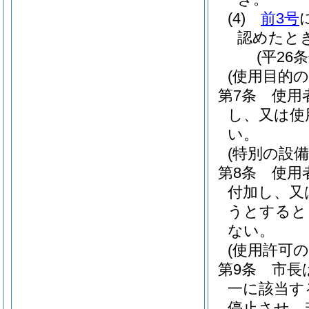
(4)
前3号
認めたと
(平26
(使用目的
第7条
使用
し、又は使
い。
(特別の設備
第8条
使用
付加し、又
うとすると
ない。
(使用許可の
第9条
市長
一に該当す
停止させ、