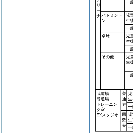
一
リ
ー
バドミント
児
ナ
ン
生
一
卓球
児
生
一
その他
児
生
一
武道場
普
児
弓道場
通
生
トレーニン
券
一
グ室
回
児
EXスタジオ
数
生
券
一