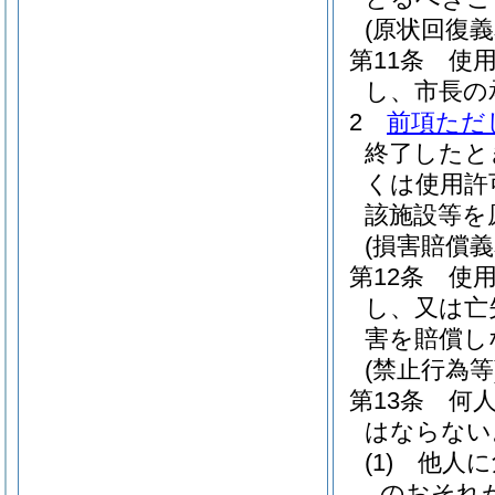
(原状回復義
第11条
使
し、市長の
2
前項ただ
終了したと
くは使用許
該施設等を
(損害賠償義
第12条
使
し、又は亡
害を賠償し
(禁止行為等
第13条
何
はならない
(1)
他人に
のおそれ