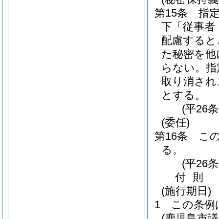
第15条
指
下「従事者
配慮すると
た秘密を他
らない。
指
取り消され
とする。
(平26
(委任)
第16条
こ
る。
(平26
付
則
(施行期日)
1
この条例
(鹿児島市