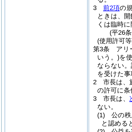
3
前2項
の
ときは、開
くは臨時に
(平26
(使用許可等
第3条
アリ
いう。)
を
ならない。
を受けた事
2
市長は、
の許可に条
3
市長は、
ない。
(1)
公の秩
と認める
(2)
公益を