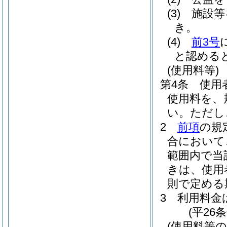
(3)
施設等
き。
(4)
前3号
と認める
(使用料等)
第4条
使用
使用料を、
い。
ただし
2
前項
の規
合において
範囲内で当
きは、使用
則で定める
3
利用料金
(平26
(使用料等の