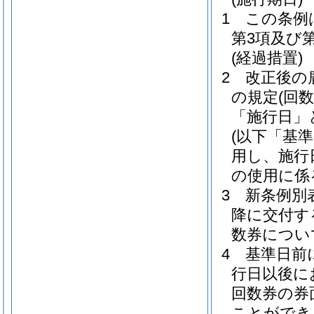
1
この条例
第3項及び
(経過措置)
2
改正後の
の規定
(回
「施行日」
(以下「基
用し、施行
の使用に係
3
新条例別
降に交付す
数券につい
4
基準日前
行日以後に
回数券の券
ことができ