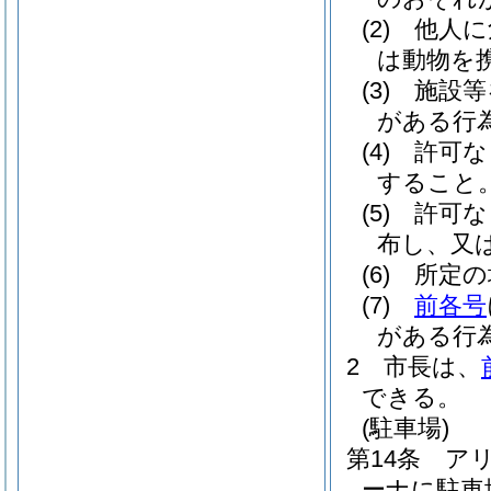
(2)
他人に
は動物を
(3)
施設等
がある行
(4)
許可な
すること
(5)
許可な
布し、又
(6)
所定の
(7)
前各号
がある行
2
市長は、
できる。
(駐車場)
第14条
ア
ーナに駐車