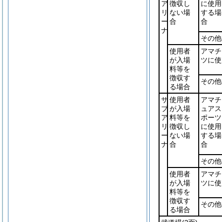
ア
徴収し
に使用
リ
ない場
する場
ー
合
合
ナ
その他
使用者
アマチ
が入場
ツに使
料等を
徴収す
その他
る場合
サ
使用者
アマチ
ブ
が入場
ュアス
ア
料等を
ポーツ
リ
徴収し
に使用
ー
ない場
する場
ナ
合
合
その他
使用者
アマチ
が入場
ツに使
料等を
徴収す
その他
る場合