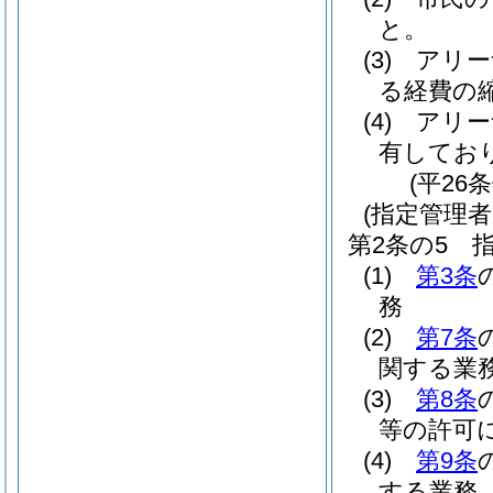
と。
(3)
アリー
る経費の
(4)
アリー
有してお
(平26
(指定管理者
第2条の5
(1)
第3条
務
(2)
第7条
関する業
(3)
第8条
等の許可
(4)
第9条
する業務