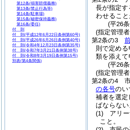
第12条
(損害賠償義務)
長が指定す
第13条
(禁止行為等)
第14条
(駐車場)
わせること
第15条
(秘密保持義務)
(平26
第16条
(委任)
付 則
(指定管理
付 則
(平成12年6月22日条例第60号)
第2条の3
付 則
(平成26年6月26日条例第40号)
付 則
(令和4年12月23日条例第35号)
則で定める
付 則
(令和7年3月21日条例第38号)
類を添えて
付 則
(令和8年3月19日条例第15号)
別表
(第4条関係)
(平26
(指定管理者
第2条の4
の各号
のい
補者を選定
ばならない
(1)
アリー
こと。
(2)
市民の