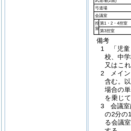
武道場
(2面)
弓道場
会議室
控
第1・2・4控室
室
第3控室
備考
1 「児
校、中学
又はこ
2 メイ
含む。以
場合の単
を乗じ
3 会議
の2分の
る会議室
する。