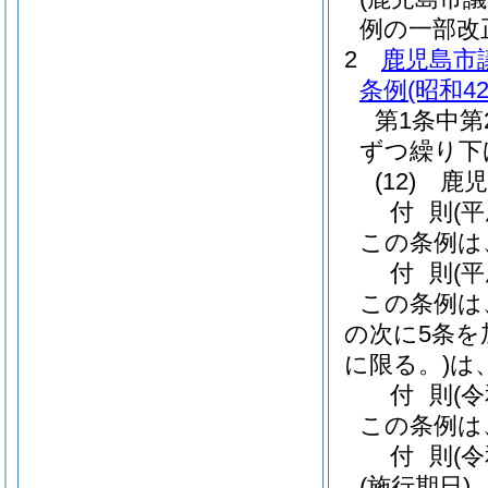
例の一部改
2
鹿児島市
条例
(昭和4
第1条中第
ずつ繰り下
(12)
鹿児
付
則
(
この条例は
付
則
(
この条例は
の次に5条を
に限る。)
は
付
則
(
この条例は
付
則
(
(施行期日)