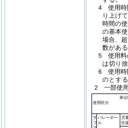
4 使用
り上げて
時間の使
の基本使
場合、超
数がある
5 使用
は切り
6 使用
のとす
2 一部使
単位
使用区分
サ
バレーボー
児
ブ
ル
生
ア