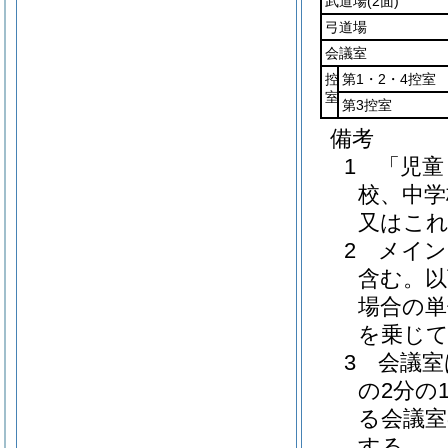
武道場
(2面)
弓道場
会議室
控
第1・2・4控室
室
第3控室
備考
1 「児
校、中学
又はこ
2 メイ
含む。以
場合の単
を乗じ
3 会議
の2分の
る会議室
する。