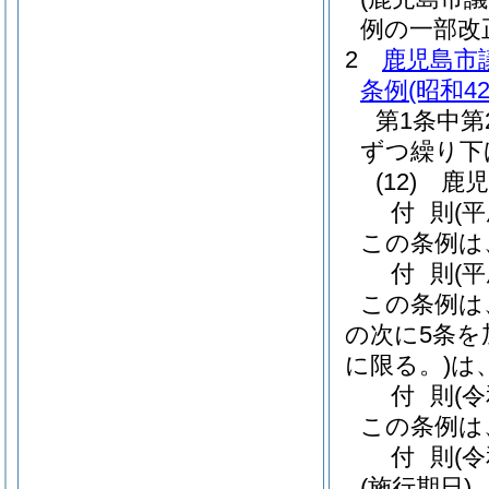
例の一部改
2
鹿児島市
条例
(昭和4
第1条中第
ずつ繰り下
(12)
鹿児
付
則
(
この条例は
付
則
(
この条例は
の次に5条を
に限る。)
は
付
則
(
この条例は
付
則
(
(施行期日)