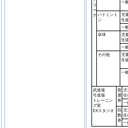
一
リ
ー
バドミント
児
ナ
ン
生
一
卓球
児
生
一
その他
児
生
一
武道場
普
児
弓道場
通
生
トレーニン
券
一
グ室
回
児
EXスタジオ
数
生
券
一