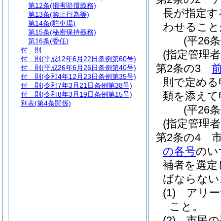
第12条
(損害賠償義務)
長が指定す
第13条
(禁止行為等)
第14条
(駐車場)
わせること
第15条
(秘密保持義務)
(平26
第16条
(委任)
付 則
(指定管理
付 則
(平成12年6月22日条例第60号)
第2条の3
付 則
(平成26年6月26日条例第40号)
付 則
(令和4年12月23日条例第35号)
則で定める
付 則
(令和7年3月21日条例第38号)
類を添えて
付 則
(令和8年3月19日条例第15号)
別表
(第4条関係)
(平26
(指定管理者
第2条の4
の各号
のい
補者を選定
ばならない
(1)
アリー
こと。
(2)
市民の