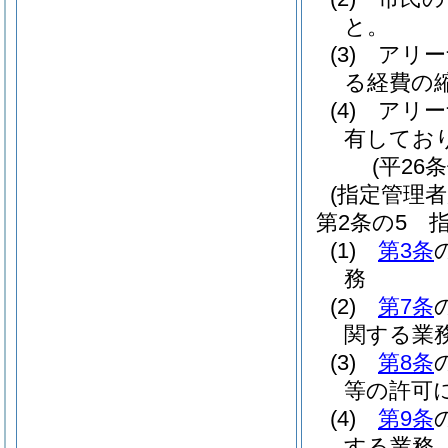
と。
(3)
アリー
る経費の
(4)
アリー
有してお
(平26
(指定管理者
第2条の5
(1)
第3条
務
(2)
第7条
関する業
(3)
第8条
等の許可
(4)
第9条
する業務