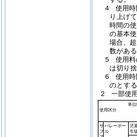
4 使用
り上げて
時間の使
の基本使
場合、超
数がある
5 使用
は切り
6 使用
のとす
2 一部使
単位
使用区分
サ
バレーボー
児
ブ
ル
生
ア