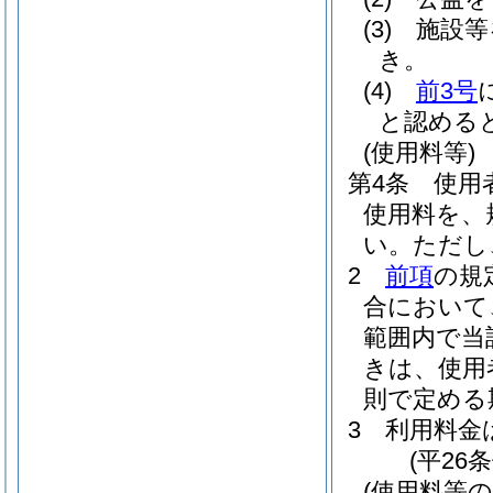
(3)
施設等
き。
(4)
前3号
と認める
(使用料等)
第4条
使用
使用料を、
い。
ただし
2
前項
の規
合において
範囲内で当
きは、使用
則で定める
3
利用料金
(平26
(使用料等の