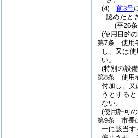
(4)
前3号
認めたと
(平26
(使用目的
第7条
使用
し、又は使
い。
(特別の設備
第8条
使用
付加し、又
うとすると
ない。
(使用許可の
第9条
市長
一に該当す
停止させ、