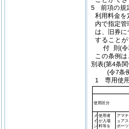
5
前項の規
利用料金を
内で指定管
は、旧券に
することが
付
則
(
この条例は
別表
(第4条関
(令7条
1 専用使
使用区分
メ
使用者
アマチ
イ
が入場
ュアス
ン
料等を
ポーツ