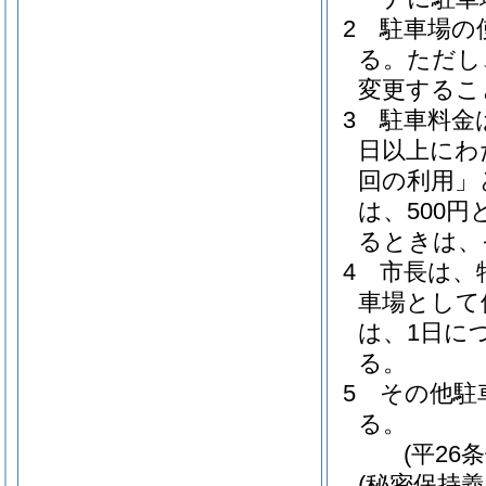
2
駐車場の
る。
ただし
変更するこ
3
駐車料金
日以上にわ
回の利用」
は、500円
るときは、
4
市長は、
車場として
は、1日に
る。
5
その他駐
る。
(平26
(秘密保持義