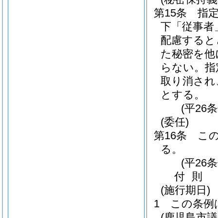
第15条
指
下「従事者
配慮すると
た秘密を他
らない。
指
取り消され
とする。
(平26
(委任)
第16条
こ
る。
(平26
付
則
(施行期日)
1
この条例
(鹿児島市