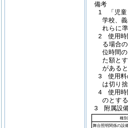
備考
1 「児
学校、義
れらに
2 使用
る場合の
位時間の
た額とす
があると
3 使用
は切り
4 使用
のとす
3 附属設
種別
舞台照明関係の設