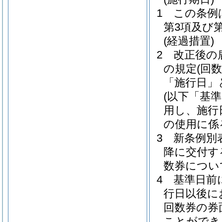
1
この条例
第3項及び
(経過措置)
2
改正後の
の規定
(回
「施行日」
(以下「基
用し、施行
の使用に係
3
新条例別
降に交付す
数券につい
4
基準日前
行日以後に
回数券の券
ことができ