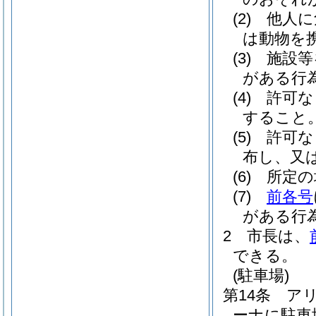
(2)
他人に
は動物を
(3)
施設等
がある行
(4)
許可な
すること
(5)
許可な
布し、又
(6)
所定の
(7)
前各号
がある行
2
市長は、
できる。
(駐車場)
第14条
ア
ーナに駐車