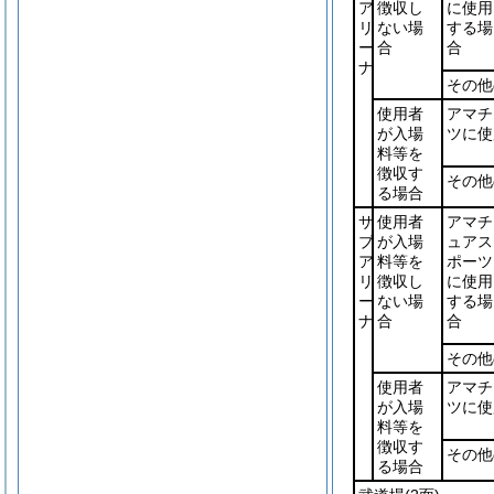
ア
徴収し
に使用
リ
ない場
する場
ー
合
合
ナ
その他
使用者
アマチ
が入場
ツに使
料等を
徴収す
その他
る場合
サ
使用者
アマチ
ブ
が入場
ュアス
ア
料等を
ポーツ
リ
徴収し
に使用
ー
ない場
する場
ナ
合
合
その他
使用者
アマチ
が入場
ツに使
料等を
徴収す
その他
る場合