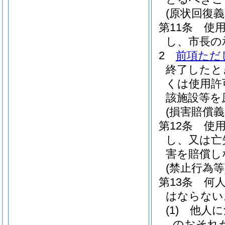
(原状回復義
第11条
使
し、市長の
2
前項ただ
終了したと
くは使用許
該施設等を
(損害賠償義
第12条
使
し、又は亡
害を賠償し
(禁止行為等
第13条
何
はならない
(1)
他人に
のおそれ