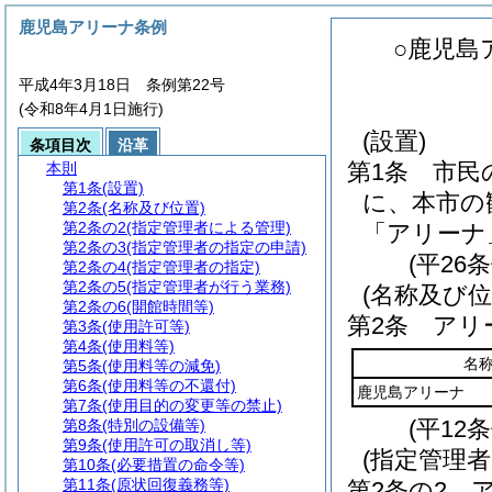
鹿児島アリーナ条例
○鹿児島
平成4年3月18日 条例第22号
(令和8年4月1日施行)
(設置)
条項目次
沿革
第1条
市民
本則
第1条
(設置)
に、本市の
第2条
(名称及び位置)
第2条の2
(指定管理者による管理)
「アリーナ
第2条の3
(指定管理者の指定の申請)
(平26
第2条の4
(指定管理者の指定)
第2条の5
(指定管理者が行う業務)
(名称及び位
第2条の6
(開館時間等)
第2条
アリ
第3条
(使用許可等)
第4条
(使用料等)
名
第5条
(使用料等の減免)
第6条
(使用料等の不還付)
鹿児島アリーナ
第7条
(使用目的の変更等の禁止)
(平12
第8条
(特別の設備等)
第9条
(使用許可の取消し等)
(指定管理
第10条
(必要措置の命令等)
第11条
(原状回復義務等)
第2条の2