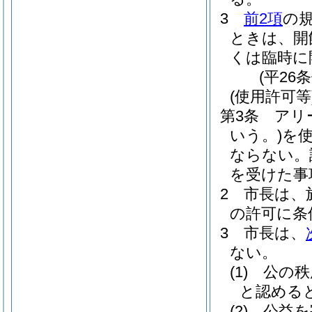
3
前2項
の
ときは、開
くは臨時に
(平26
(使用許可等
第3条
アリ
いう。)
を
ならない。
を受けた事
2
市長は、
の許可に条
3
市長は、
ない。
(1)
公の秩
と認める
(2)
公益を