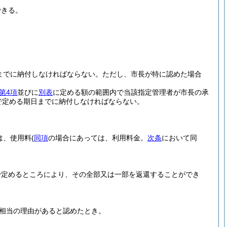
できる。
までに納付しなければならない。
ただし、市長が特に認めた場合
第4項
並びに
別表
に定める額の範囲内で当該指定管理者が市長の承
で定める期日までに納付しなければならない。
は、使用料
(
同項
の場合にあっては、利用料金。
次条
において同
で定めるところにより、その全部又は一部を返還することができ
相当の理由があると認めたとき。