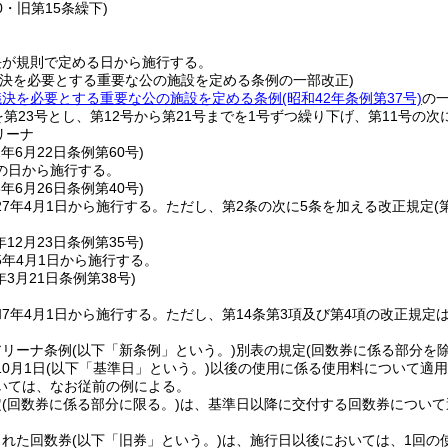
0・旧第15条繰下)
長が規則で定める日から施行する。
議決を必要とする重要な公の施設を定める条例の一部改正)
議決を必要とする重要な公の施設を定める条例
(昭和42年条例第37号)
の
を第23号とし、第12号から第21号までを1号ずつ繰り下げ、第11号の
リーナ
2年6月22日
条例第60号)
の日から施行する。
6年6月26日
条例第40号)
7年4月1日から施行する。
ただし、第2条の次に5条を加える改正規定
(
年12月23日
条例第35号)
5年4月1日から施行する。
年3月21日
条例第38号)
7年4月1日から施行する。
ただし、第14条第3項及び第4項の改正規定
アリーナ条例
(以下「新条例」という。)
別表の規定
(回数券に係る部分を除
0月1日
(以下「基準日」という。)
以後の使用に係る使用料について適用
いては、なお従前の例による。
定
(回数券に係る部分に限る。)
は、基準日以降に交付する回数券について
された回数券
(以下「旧券」という。)
は、施行日以後においては、1回の