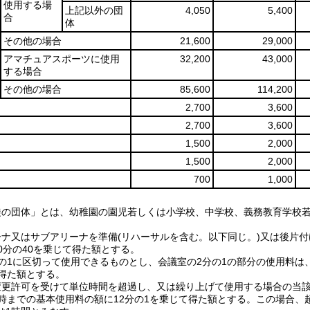
使用する場
上記以外の団
4,050
5,400
合
体
その他の場合
21,600
29,000
アマチュアスポーツに使用
32,200
43,000
する場合
その他の場合
85,600
114,200
2,700
3,600
2,700
3,600
1,500
2,000
1,500
2,000
700
1,000
徒の団体」とは、幼稚園の園児若しくは小学校、中学校、義務教育学校
ーナ又はサブアリーナを準備(リハーサルを含む。以下同じ。)又は後片
0分の40を乗じて得た額とする。
分の1に区切って使用できるものとし、会議室の2分の1の部分の使用料は
て得た額とする。
変更許可を受けて単位時間を超過し、又は繰り上げて使用する場合の当
9時までの基本使用料の額に12分の1を乗じて得た額とする。この場合