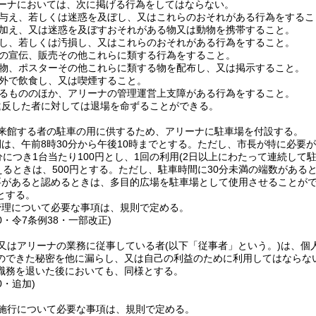
ーナにおいては、次に掲げる行為をしてはならない。
与え、若しくは迷惑を及ぼし、又はこれらのおそれがある行為をするこ
加え、又は迷惑を及ぼすおそれがある物又は動物を携帯すること。
し、若しくは汚損し、又はこれらのおそれがある行為をすること。
の宣伝、販売その他これらに類する行為をすること。
物、ポスターその他これらに類する物を配布し、又は掲示すること。
外で飲食し、又は喫煙すること。
るもののほか、アリーナの管理運営上支障がある行為をすること。
違反した者に対しては退場を命ずることができる。
来館する者の駐車の用に供するため、アリーナに駐車場を付設する。
は、午前8時30分から午後10時までとする。
ただし、市長が特に必要が
分につき1台当たり100円とし、1回の利用
(2日以上にわたって連続して
えるときは、500円とする。
ただし、駐車時間に30分未満の端数がある
要があると認めるときは、多目的広場を駐車場として使用させることが
とする。
管理について必要な事項は、規則で定める。
40・令7条例38・一部改正)
又はアリーナの業務に従事している者
(以下「従事者」という。)
は、個
のできた秘密を他に漏らし、又は自己の利益のために利用してはならな
職務を退いた後においても、同様とする。
0・追加)
施行について必要な事項は、規則で定める。