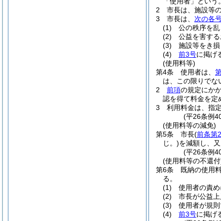
「使用者」という。
2
市長は、施設等
3
市長は、
次の各
(1)
公の秩序を乱
(2)
公益を害する
(3)
施設等をき損
(4)
前3号
に掲げ
(使用料等)
第4条
使用者は、
第
は、この限りでな
2
前項
の規定にか
認を得て料金を定
3
利用料金は、指
(平26条例
(使用料等の減免)
第5条
市長
(
前条第
じ。)
を減額し、又
(平26条例
(使用料等の不還付
第6条
既納の使用
る。
(1)
使用者の責め
(2)
市長が公益上
(3)
使用者が規則
(4)
前3号
に掲げ