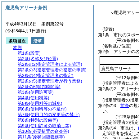
鹿児島アリーナ条例
○鹿児島アリ
平成4年3月18日 条例第22号
(設置)
(令和8年4月1日施行)
第1条
市民のスポ
(平26条例
条項目次
沿革
(名称及び位置)
本則
第2条
アリーナの
第1条
(設置)
第2条
(名称及び位置)
第2条の2
(指定管理者による管理)
鹿児島アリーナ
第2条の3
(指定管理者の指定の申請)
第2条の4
(指定管理者の指定)
(平12条例
第2条の5
(指定管理者が行う業務)
(指定管理者による
第2条の6
(開館時間等)
第2条の2
アリーナ
第3条
(使用許可等)
(平26条例4
第4条
(使用料等)
(指定管理者の指定
第5条
(使用料等の減免)
第2条の3
前条
の規
第6条
(使用料等の不還付)
い。
第7条
(使用目的の変更等の禁止)
(平26条例4
第8条
(特別の設備等)
(指定管理者の指定
第9条
(使用許可の取消し等)
第2条の4
市長は、
第10条
(必要措置の命令等)
定管理者を指定し
第11条
(原状回復義務等)