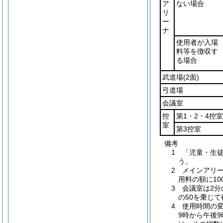
ア
ない場合
リ
ー
ナ
使用者が入場
料等を徴収す
る場合
武道場
(2面)
弓道場
会議室
控
第1・2・4控室
室
第3控室
備考
1 「児童・生
う。
2 メインアリ
用料の額に10
3 会議室は2
の50を乗じ
4 使用時間の
9時から午後