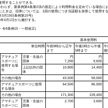
使用することができる。
かわらず、新条例第4条第2項の規定により利用料金を定めている場合に
たときは、旧券については、1回の使用につき当該額を加算して使用す
年3月19日
条例第15号)
8年4月1日から施行する。
8・令8条例15・一部改正)
基本使用料
単位時間
午前9時から正午
午後1時から午後
午
まで
5時まで
後
アマチュア
児童・生徒の
円
円
スポーツに
団体
7,200
9,600
使用する場
上記以外の団
10,800
14,400
合
体
その他の場合
43,500
58,000
アマチュアスポーツに使用
64,500
86,000
する場合
その他の場合
171,300
228,400
アマチュア
児童・生徒の
2,700
3,600
スポーツに
団体