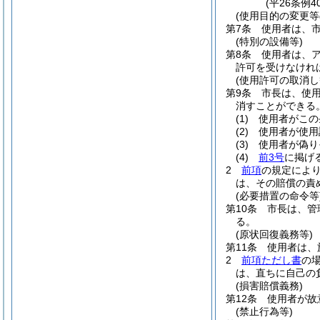
(平26条例
(使用目的の変更等
第7条
使用者は、
(特別の設備等)
第8条
使用者は、
許可を受けなけれ
(使用許可の取消し
第9条
市長は、使
消すことができる
(1)
使用者がこの
(2)
使用者が使用
(3)
使用者が偽り
(4)
前3号
に掲げ
2
前項
の規定によ
は、その賠償の責
(必要措置の命令等
第10条
市長は、管
る。
(原状回復義務等)
第11条
使用者は、
2
前項ただし書
の
は、直ちに自己の
(損害賠償義務)
第12条
使用者が故
(禁止行為等)