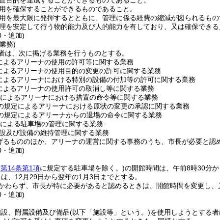
置目的を達成することができるものであること。
用を確保することができるものであること。
用を最大限に発揮するとともに、管理に係る経費の縮減が図られるもの
理を安定して行う物的能力及び人的能力を有しており、又は確保できる
0・追加)
業務)
者は、次に掲げる業務を行うものとする。
によるアリーナの使用の許可等に関する業務
によるアリーナの使用目的の変更の許可に関する業務
によるアリーナにおける特別の設備の付加等の許可に関する業務
によるアリーナの使用許可の取消し等に関する業務
によるアリーナにおける措置の命令等に関する業務
の規定によるアリーナにおける原状の変更の承認に関する業務
の規定によるアリーナからの退場の命令に関する業務
による駐車場の管理に関する業務
設及び設備の維持管理に関する業務
げるもののほか、アリーナの運営に関する事務のうち、市長が必要と認
0・追加)
(
第14条第1項
に規定する駐車場を除く。)
の開館時間は、午前8時30分
は、12月29日から翌年の1月3日までとする。
かわらず、市長が特に必要があると認めるときは、開館時間を変更し、
0・追加)
施設、附属設備及び備品
(以下「施設等」という。)
を使用しようとする者