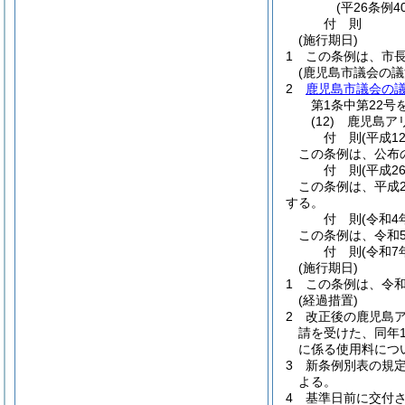
(平26条例4
付
則
(施行期日)
1
この条例は、市
(鹿児島市議会の
2
鹿児島市議会の
第1条中第22号
(12)
鹿児島ア
付
則
(平成1
この条例は、公布
付
則
(平成2
この条例は、平成2
する。
付
則
(令和4
この条例は、令和
付
則
(令和7
(施行期日)
1
この条例は、令和
(経過措置)
2
改正後の鹿児島
請を受けた、同年1
に係る使用料につ
3
新条例別表の規
よる。
4
基準日前に交付