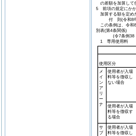
の差額を加算して
5
前項の規定にか
加算する額を定め
付
則
(令和8
この条例は、令和
別表
(第4条関係)
(令7条例3
1 専用使用料
使用区分
メ
使用者が入場
イ
料等を徴収し
ン
ない場合
ア
リ
ー
ナ
使用者が入場
料等を徴収す
る場合
サ
使用者が入場
ブ
料等を徴収し