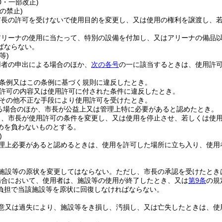
40・一部改正)
の禁止)
市長の許可を受けないで使用目的を変更し、又は使用の権利を譲渡し、
アリーナの使用に当たって、特別の設備を付加し、又はアリーナの備品
ばならない。
等)
用者の申出による場合のほか、
次の各号
の一に該当するときは、使用許
。
条例又はこの条例に基づく規則に違反したとき。
許可の内容又は使用許可に付された条件に違反したとき。
その他不正な手段により使用許可を受けたとき。
る場合のほか、市長が公益上又は管理上特に必要があると認めたとき。
り、市長が使用許可の条件を変更し、又は使用を停止させ、若しくは使
めを負わないものとする。
)
理上必要があると認めるときは、使用を許可した場所に立ち入り、使用
施設等の原状を変更してはならない。
ただし、市長の承認を受けたとき
場合において、使用者は、施設等の使用が終了したとき、又は
第9条
の規
負担で当該施設等を原状に回復しなければならない。
意又は過失により、施設等をき損し、汚損し、又は亡失したときは、使