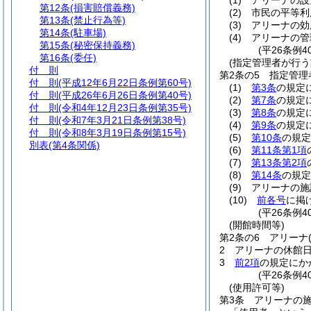
(1)
アリーナの設
第12条
(損害賠償義務)
(2)
市民の平等利
第13条
(禁止行為等)
(3)
アリーナの効
第14条
(駐車場)
(4)
アリーナの管
第15条
(秘密保持義務)
(平26条例4
第16条
(委任)
(指定管理者が行う
付 則
第2条の5
指定管理
付 則
(平成12年6月22日条例第60号)
(1)
第3条
の規定
付 則
(平成26年6月26日条例第40号)
(2)
第7条
の規定
付 則
(令和4年12月23日条例第35号)
(3)
第8条
の規定
付 則
(令和7年3月21日条例第38号)
(4)
第9条
の規定
付 則
(令和8年3月19日条例第15号)
(5)
第10条
の規定
別表
(第4条関係)
(6)
第11条第1項
(7)
第13条第2項
(8)
第14条
の規定
(9)
アリーナの施
(10)
前各号
に掲
(平26条例4
(開館時間等)
第2条の6
アリーナ
2
アリーナの休館日
3
前2項
の規定にか
(平26条例4
(使用許可等)
第3条
アリーナの