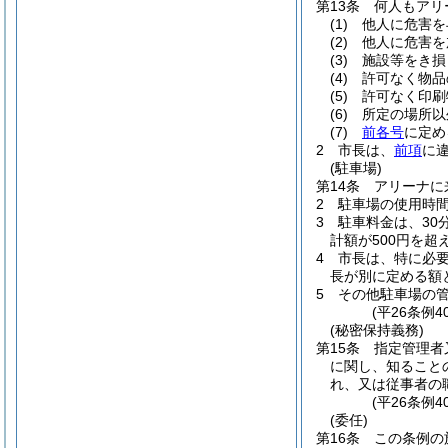
第13条
何人もアリ
(1)
他人に危害を
(2)
他人に危害を
(3)
施設等をき損
(4)
許可なく物品
(5)
許可なく印刷
(6)
所定の場所以
(7)
前各号
に定め
2
市長は、
前項
に
(駐車場)
第14条
アリーナに
2
駐車場の使用時間
3
駐車料金は、30
計額が500円を超
4
市長は、特に必
長が別に定める額
5
その他駐車場の
(平26条例
(秘密保持義務)
第15条
指定管理者
に関し、知ること
れ、又は従事者の
(平26条例4
(委任)
第16条
この条例の