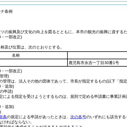
ーナ条例
ーツの振興及び文化の向上を図るとともに、本市の観光の振興に資する
40・一部改正)
名称及び位置は、次のとおりとする。
名称
鹿児島市永吉一丁目30番1号
60・一部改正)
管理)
の管理は、法人その他の団体であって、市長が指定するもの
(以下「指
0・追加)
の申請)
定による指定を受けようとするものは、規則で定める申請書に事業計画
0・追加)
)
前条
の規定による申請があったときは、
次の各号
のいずれにも該当する
なければならない。