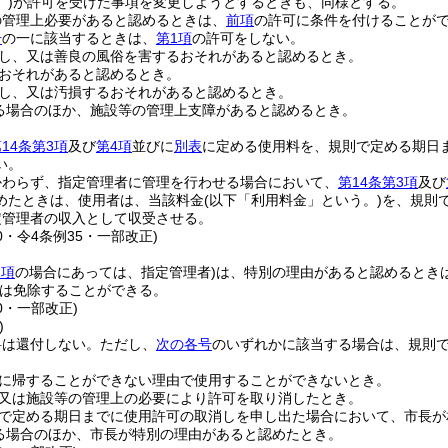
)
が許可を受けた事項を変更しようとするときも、同様とする。
の管理上必要があると認めるときは、
前項
の許可に条件を付けることが
号
の一に該当するときは、
第1項
の許可をしない。
し、又は善良の風俗を害するおそれがあると認めるとき。
おそれがあると認めるとき。
し、又は汚損するおそれがあると認めるとき。
る場合のほか、施設等の管理上支障があると認めるとき。
14条第3項
及び
第4項
並びに
別表
に定める使用料を、規則で定める期日
い。
かわらず、指定管理者に管理を行わせる場合において、
第14条第3項
及び
めたときは、使用者は、当該料金
(以下「利用料金」という。)
を、規則
定管理者の収入として収受させる。
40・令4条例35・一部改正)
2項
の場合にあっては、指定管理者)
は、特別の理由があると認めるとき
は免除することができる。
40・一部改正)
)
料は還付しない。
ただし、
次の各号
のいずれかに該当する場合は、規則
に帰することができない理由で使用することができないとき。
又は施設等の管理上の必要により許可を取り消したとき。
で定める期日までに使用許可の取消しを申し出た場合において、市長が
る場合のほか、市長が特別の理由があると認めたとき。