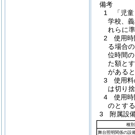
備考
1 「児
学校、義
れらに
2 使用
る場合の
位時間の
た額とす
があると
3 使用
は切り
4 使用
のとす
3 附属設
種別
舞台照明関係の設