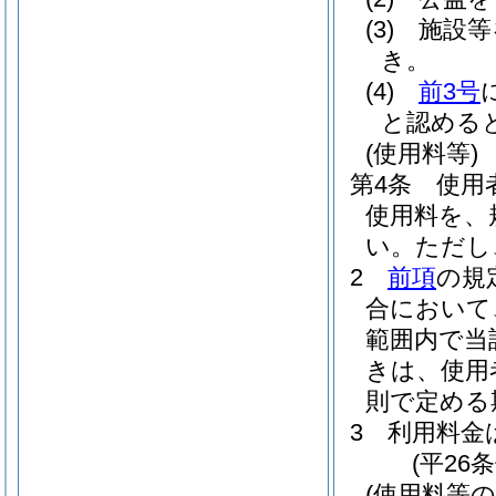
(3)
施設等
き。
(4)
前3号
と認める
(使用料等)
第4条
使用
使用料を、
い。
ただし
2
前項
の規
合において
範囲内で当
きは、使用
則で定める
3
利用料金
(平26
(使用料等の