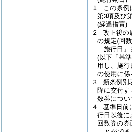
1
この条例
第3項及び
(経過措置)
2
改正後の
の規定
(回
「施行日」
(以下「基
用し、施行
の使用に係
3
新条例別
降に交付す
数券につい
4
基準日前
行日以後に
回数券の券
ことができ