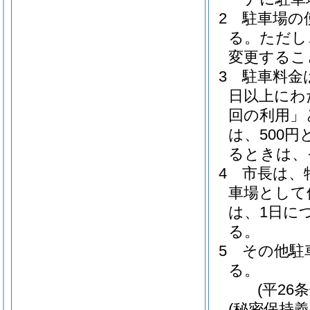
2
駐車場の
る。
ただし
変更するこ
3
駐車料金
日以上にわ
回の利用」
は、500円
るときは、
4
市長は、
車場として
は、1日に
る。
5
その他駐
る。
(平26
(秘密保持義