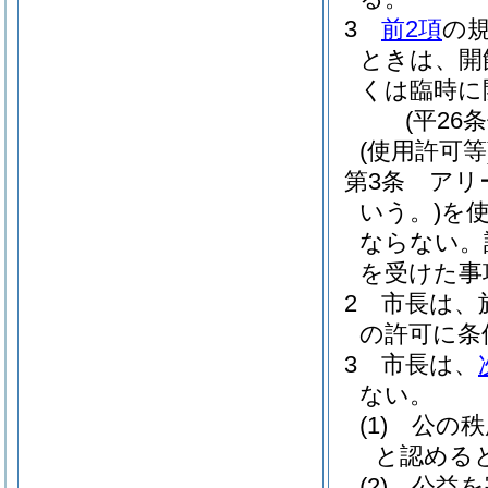
3
前2項
の
ときは、開
くは臨時に
(平26
(使用許可等
第3条
アリ
いう。)
を
ならない。
を受けた事
2
市長は、
の許可に条
3
市長は、
ない。
(1)
公の秩
と認める
(2)
公益を