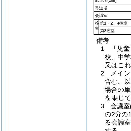
武道場
(2面)
弓道場
会議室
控
第1・2・4控室
室
第3控室
備考
1 「児
校、中学
又はこ
2 メイ
含む。以
場合の単
を乗じ
3 会議
の2分の
る会議室
する。