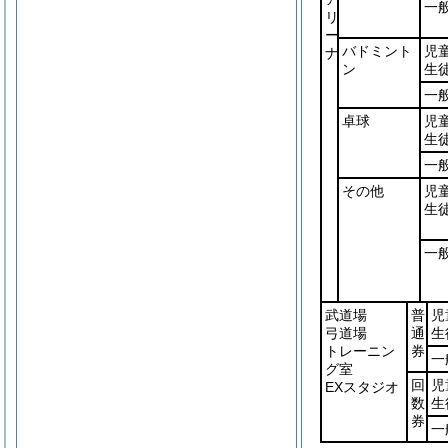
一
リ
ー
バドミント
児
ナ
ン
生
一
卓球
児
生
一
その他
児
生
一
武道場
普
児
弓道場
通
生
トレーニン
券
一
グ室
回
児
EXスタジオ
数
生
券
一