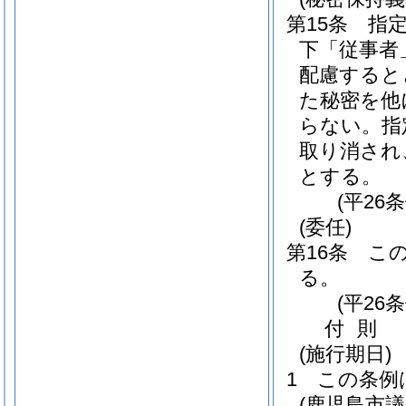
第15条
指
下「従事者
配慮すると
た秘密を他
らない。
指
取り消され
とする。
(平26
(委任)
第16条
こ
る。
(平26
付
則
(施行期日)
1
この条例
(鹿児島市