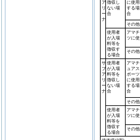
ア
徴収し
に使用
リ
ない場
する場
ー
合
合
ナ
その他
使用者
アマチ
が入場
ツに使
料等を
徴収す
その他
る場合
サ
使用者
アマチ
ブ
が入場
ュアス
ア
料等を
ポーツ
リ
徴収し
に使用
ー
ない場
する場
ナ
合
合
その他
使用者
アマチ
が入場
ツに使
料等を
徴収す
その他
る場合