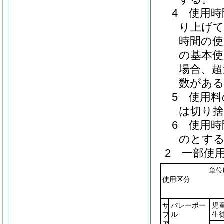
4 使用
り上げて
時間の使
の基本使
場合、超
数がある
5 使用
は切り
6 使用
のとす
2 一部使
単位
使用区分
サ
バレーボー
児
ブ
ル
生
ア