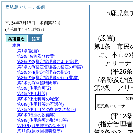
鹿児島アリーナ条例
○鹿児島
平成4年3月18日 条例第22号
(令和8年4月1日施行)
(設置)
条項目次
沿革
第1条
市民
本則
第1条
(設置)
に、本市の
第2条
(名称及び位置)
第2条の2
(指定管理者による管理)
「アリーナ
第2条の3
(指定管理者の指定の申請)
(平26
第2条の4
(指定管理者の指定)
第2条の5
(指定管理者が行う業務)
(名称及び位
第2条の6
(開館時間等)
第2条
アリ
第3条
(使用許可等)
第4条
(使用料等)
名
第5条
(使用料等の減免)
第6条
(使用料等の不還付)
鹿児島アリーナ
第7条
(使用目的の変更等の禁止)
(平12
第8条
(特別の設備等)
第9条
(使用許可の取消し等)
(指定管理
第10条
(必要措置の命令等)
第11条
(原状回復義務等)
第2条の2