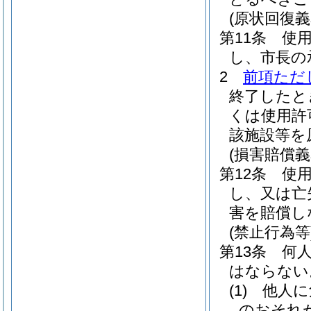
(原状回復義
第11条
使
し、市長の
2
前項ただ
終了したと
くは使用許
該施設等を
(損害賠償義
第12条
使
し、又は亡
害を賠償し
(禁止行為等
第13条
何
はならない
(1)
他人に
のおそれ