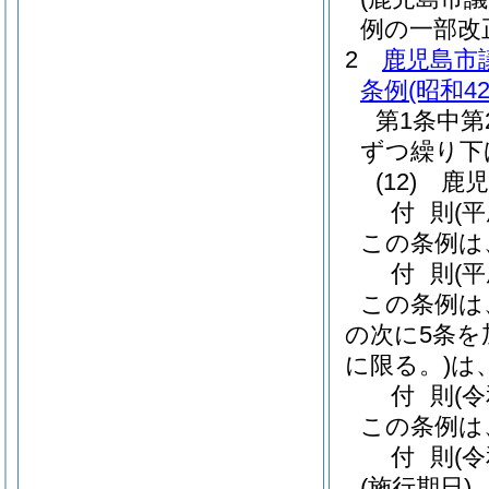
例の一部改
2
鹿児島市
条例
(昭和4
第1条中第
ずつ繰り下
(12)
鹿児
付
則
(
この条例は
付
則
(
この条例は
の次に5条を
に限る。)
は
付
則
(
この条例は
付
則
(
(施行期日)