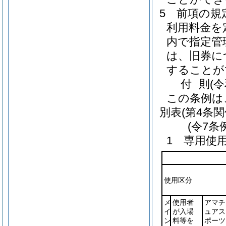
5
前項の規
利用料金を
内で指定管
は、旧券に
することが
付
則
(
この条例は
別表
(第4条関
(令7条
1 専用使
使用区分
メ
使用者
アマチ
イ
が入場
ュアス
ン
料等を
ポーツ