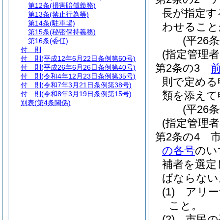
第12条
(損害賠償義務)
長が指定す
第13条
(禁止行為等)
第14条
(駐車場)
わせること
第15条
(秘密保持義務)
(平26
第16条
(委任)
付 則
(指定管理
付 則
(平成12年6月22日条例第60号)
第2条の3
付 則
(平成26年6月26日条例第40号)
付 則
(令和4年12月23日条例第35号)
則で定める
付 則
(令和7年3月21日条例第38号)
類を添えて
付 則
(令和8年3月19日条例第15号)
別表
(第4条関係)
(平26
(指定管理者
第2条の4
の各号
のい
補者を選定
ばならない
(1)
アリー
こと。
(2)
市民の