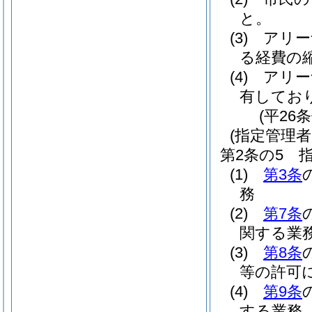
と。
(3)
アリー
る経費の
(4)
アリー
有してお
(平26
(指定管理者
第2条の5
(1)
第3条
務
(2)
第7条
関する業
(3)
第8条
等の許可
(4)
第9条
する業務