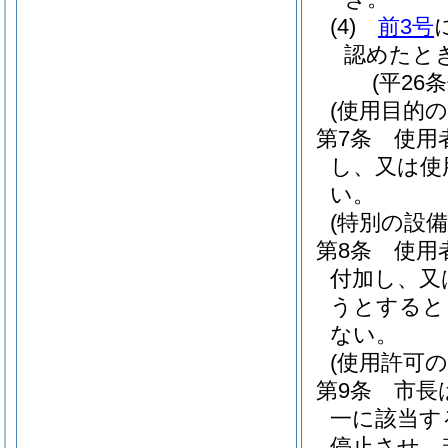
(4)
前3号
認めたと
(平26
(使用目的
第7条
使用
し、又は使
い。
(特別の設備
第8条
使用
付加し、又
うとすると
ない。
(使用許可の
第9条
市長
一に該当す
停止させ、