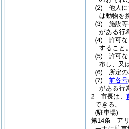
(2)
他人に
は動物を
(3)
施設等
がある行
(4)
許可な
すること
(5)
許可な
布し、又
(6)
所定の
(7)
前各号
がある行
2
市長は、
できる。
(駐車場)
第14条
ア
ーナに駐車