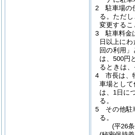
2
駐車場の
る。
ただし
変更するこ
3
駐車料金
日以上にわ
回の利用」
は、500円
るときは、
4
市長は、
車場として
は、1日に
る。
5
その他駐
る。
(平26
(秘密保持義