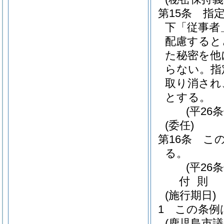
第15条
指
下「従事者
配慮すると
た秘密を他
らない。
指
取り消され
とする。
(平26
(委任)
第16条
こ
る。
(平26
付
則
(施行期日)
1
この条例
(鹿児島市