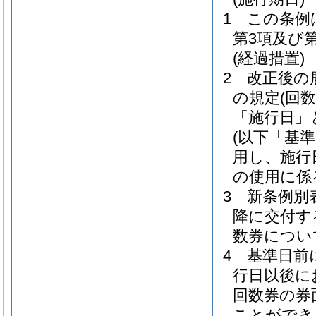
1
この条例
第3項及び
(経過措置)
2
改正後の
の規定
(回
「施行日」
(以下「基
用し、施行
の使用に係
3
新条例別
降に交付す
数券につい
4
基準日前
行日以後に
回数券の券
ことができ