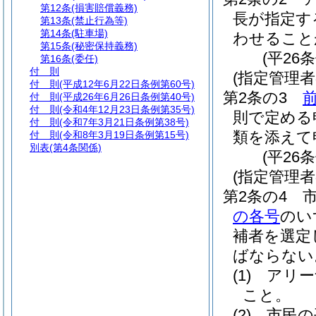
第12条
(損害賠償義務)
長が指定す
第13条
(禁止行為等)
第14条
(駐車場)
わせること
第15条
(秘密保持義務)
(平26
第16条
(委任)
付 則
(指定管理
付 則
(平成12年6月22日条例第60号)
第2条の3
付 則
(平成26年6月26日条例第40号)
付 則
(令和4年12月23日条例第35号)
則で定める
付 則
(令和7年3月21日条例第38号)
類を添えて
付 則
(令和8年3月19日条例第15号)
別表
(第4条関係)
(平26
(指定管理者
第2条の4
の各号
のい
補者を選定
ばならない
(1)
アリー
こと。
(2)
市民の