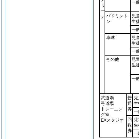
一
リ
ー
バドミント
児
ナ
ン
生
一
卓球
児
生
一
その他
児
生
一
武道場
普
児
弓道場
通
生
トレーニン
券
一
グ室
回
児
EXスタジオ
数
生
券
一