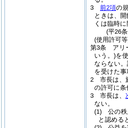
3
前2項
の
ときは、開
くは臨時に
(平26
(使用許可等
第3条
アリ
いう。)
を
ならない。
を受けた事
2
市長は、
の許可に条
3
市長は、
ない。
(1)
公の秩
と認める
(2)
公益を