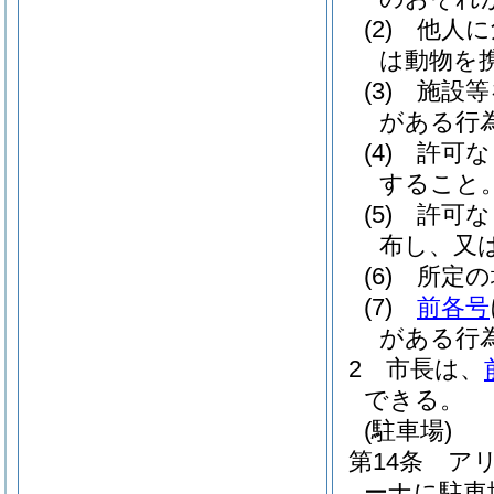
(2)
他人に
は動物を
(3)
施設等
がある行
(4)
許可な
すること
(5)
許可な
布し、又
(6)
所定の
(7)
前各号
がある行
2
市長は、
できる。
(駐車場)
第14条
ア
ーナに駐車