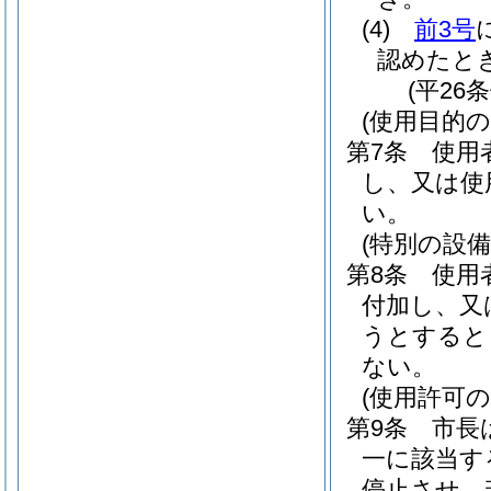
(4)
前3号
認めたと
(平26
(使用目的
第7条
使用
し、又は使
い。
(特別の設備
第8条
使用
付加し、又
うとすると
ない。
(使用許可の
第9条
市長
一に該当す
停止させ、