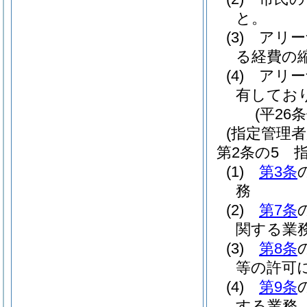
と。
(3)
アリー
る経費の
(4)
アリー
有してお
(平26
(指定管理者
第2条の5
(1)
第3条
務
(2)
第7条
関する業
(3)
第8条
等の許可
(4)
第9条
する業務