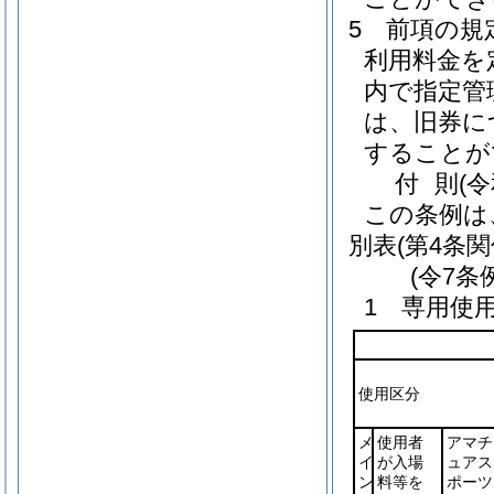
5
前項の規
利用料金を
内で指定管
は、旧券に
することが
付
則
(
この条例は
別表
(第4条関
(令7条
1 専用使
使用区分
メ
使用者
アマチ
イ
が入場
ュアス
ン
料等を
ポーツ