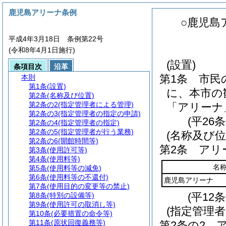
鹿児島アリーナ条例
○鹿児島
平成4年3月18日 条例第22号
(令和8年4月1日施行)
(設置)
条項目次
沿革
第1条
市民
本則
第1条
(設置)
に、本市の
第2条
(名称及び位置)
第2条の2
(指定管理者による管理)
「アリーナ
第2条の3
(指定管理者の指定の申請)
(平26
第2条の4
(指定管理者の指定)
第2条の5
(指定管理者が行う業務)
(名称及び位
第2条の6
(開館時間等)
第2条
アリ
第3条
(使用許可等)
第4条
(使用料等)
名
第5条
(使用料等の減免)
第6条
(使用料等の不還付)
鹿児島アリーナ
第7条
(使用目的の変更等の禁止)
(平12
第8条
(特別の設備等)
第9条
(使用許可の取消し等)
(指定管理
第10条
(必要措置の命令等)
第11条
(原状回復義務等)
第2条の2