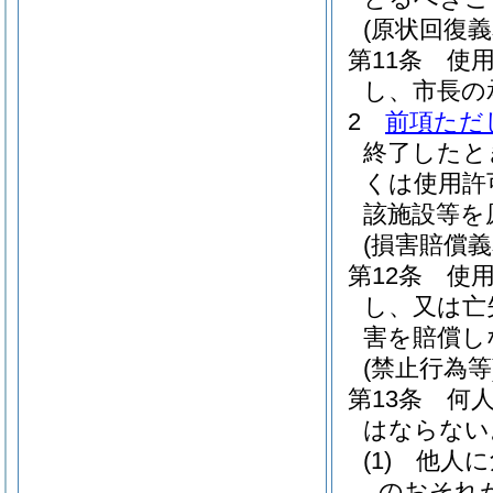
(原状回復義
第11条
使
し、市長の
2
前項ただ
終了したと
くは使用許
該施設等を
(損害賠償義
第12条
使
し、又は亡
害を賠償し
(禁止行為等
第13条
何
はならない
(1)
他人に
のおそれ