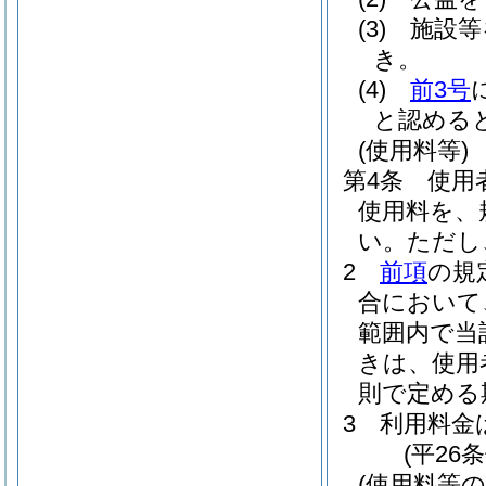
(3)
施設等
き。
(4)
前3号
と認める
(使用料等)
第4条
使用
使用料を、
い。
ただし
2
前項
の規
合において
範囲内で当
きは、使用
則で定める
3
利用料金
(平26
(使用料等の