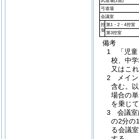
武道場
(2面)
弓道場
会議室
控
第1・2・4控室
室
第3控室
備考
1 「児
校、中学
又はこ
2 メイ
含む。以
場合の単
を乗じ
3 会議
の2分の
る会議室
する。