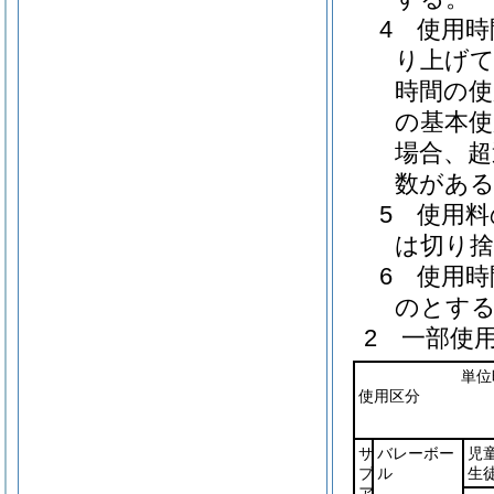
4 使用
り上げて
時間の使
の基本使
場合、超
数がある
5 使用
は切り
6 使用
のとす
2 一部使
単位
使用区分
サ
バレーボー
児
ブ
ル
生
ア