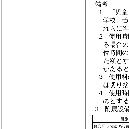
備考
1 「児
学校、義
れらに
2 使用
る場合の
位時間の
た額とす
があると
3 使用
は切り
4 使用
のとす
3 附属設
種別
舞台照明関係の設