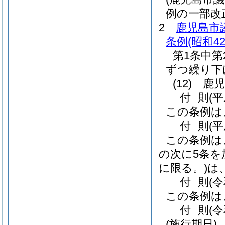
例の一部改
2
鹿児島市
条例
(昭和4
第1条中第
ずつ繰り下
(12)
鹿児
付
則
(
この条例は
付
則
(
この条例は
の次に5条を
に限る。)
は
付
則
(
この条例は
付
則
(
(施行期日)