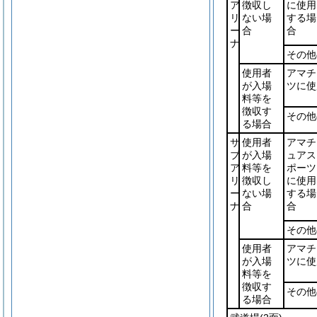
ア
徴収し
に使用
リ
ない場
する場
ー
合
合
ナ
その他
使用者
アマチ
が入場
ツに使
料等を
徴収す
その他
る場合
サ
使用者
アマチ
ブ
が入場
ュアス
ア
料等を
ポーツ
リ
徴収し
に使用
ー
ない場
する場
ナ
合
合
その他
使用者
アマチ
が入場
ツに使
料等を
徴収す
その他
る場合