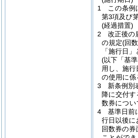
1
この条例
第3項及び
(経過措置)
2
改正後の
の規定
(回
「施行日」
(以下「基
用し、施行
の使用に係
3
新条例別
降に交付す
数券につい
4
基準日前
行日以後に
回数券の券
ことができ