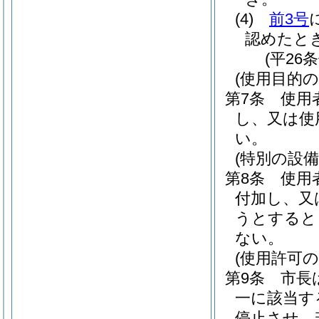
(4)
前3号
認めたと
(平26
(使用目的
第7条
使用
し、又は使
い。
(特別の設備
第8条
使用
付加し、又
うとすると
ない。
(使用許可の
第9条
市長
一に該当す
停止させ、