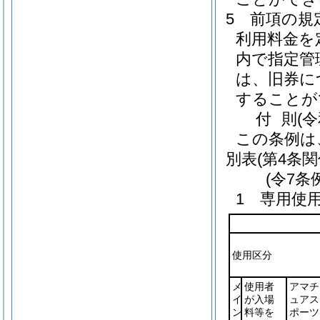
5
前項の規
利用料金を
内で指定管
は、旧券に
することが
付
則
(
この条例は
別表
(第4条関
(令7条
1 専用使
使用区分
メ
使用者
アマチ
イ
が入場
ュアス
ン
料等を
ポーツ