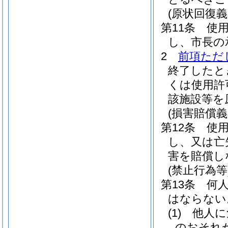
(原状回復義
第11条
使
し、市長の
2
前項ただ
終了したと
くは使用許
該施設等を
(損害賠償義
第12条
使
し、又は亡
害を賠償し
(禁止行為等
第13条
何
はならない
(1)
他人に
のおそれ