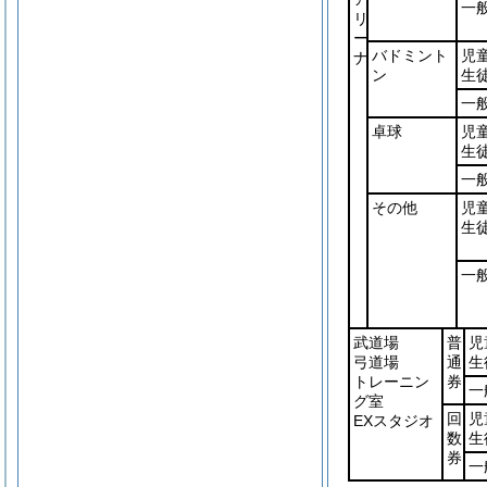
一
リ
ー
バドミント
児
ナ
ン
生
一
卓球
児
生
一
その他
児
生
一
武道場
普
児
弓道場
通
生
トレーニン
券
一
グ室
回
児
EXスタジオ
数
生
券
一