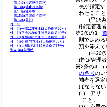
第12条
(損害賠償義務)
長が指定す
第13条
(禁止行為等)
第14条
(駐車場)
わせること
第15条
(秘密保持義務)
(平26
第16条
(委任)
付 則
(指定管理
付 則
(平成12年6月22日条例第60号)
第2条の3
付 則
(平成26年6月26日条例第40号)
付 則
(令和4年12月23日条例第35号)
則で定める
付 則
(令和7年3月21日条例第38号)
類を添えて
付 則
(令和8年3月19日条例第15号)
別表
(第4条関係)
(平26
(指定管理者
第2条の4
の各号
のい
補者を選定
ばならない
(1)
アリー
こと。
(2)
市民の