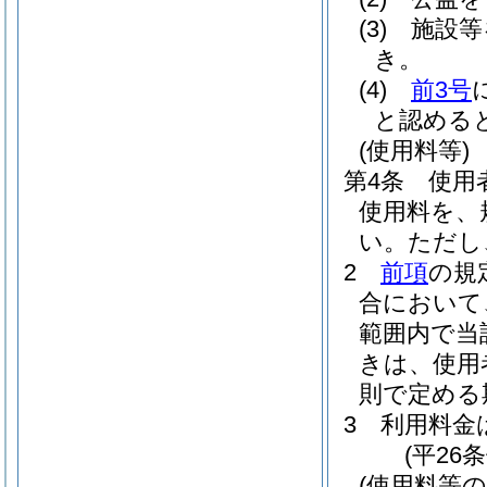
(3)
施設等
き。
(4)
前3号
と認める
(使用料等)
第4条
使用
使用料を、
い。
ただし
2
前項
の規
合において
範囲内で当
きは、使用
則で定める
3
利用料金
(平26
(使用料等の