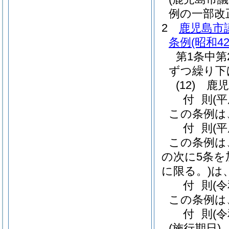
例の一部改
2
鹿児島市
条例
(昭和4
第1条中第
ずつ繰り下
(12)
鹿児
付
則
(
この条例は
付
則
(
この条例は
の次に5条を
に限る。)
は
付
則
(
この条例は
付
則
(
(施行期日)