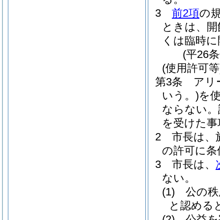
3
前2項
の
ときは、開
くは臨時に
(平26
(使用許可等
第3条
アリ
いう。)
を
ならない。
を受けた事
2
市長は、
の許可に条
3
市長は、
ない。
(1)
公の秩
と認める
(2)
公益を