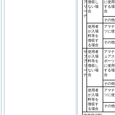
ア
徴収し
に使用
リ
ない場
する場
ー
合
合
ナ
その他
使用者
アマチ
が入場
ツに使
料等を
徴収す
その他
る場合
サ
使用者
アマチ
ブ
が入場
ュアス
ア
料等を
ポーツ
リ
徴収し
に使用
ー
ない場
する場
ナ
合
合
その他
使用者
アマチ
が入場
ツに使
料等を
徴収す
その他
る場合