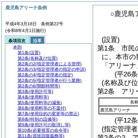
鹿児島アリーナ条例
○鹿児島
平成4年3月18日 条例第22号
(令和8年4月1日施行)
(設置)
条項目次
沿革
第1条
市民
本則
第1条
(設置)
に、本市の
第2条
(名称及び位置)
第2条の2
(指定管理者による管理)
「アリーナ
第2条の3
(指定管理者の指定の申請)
(平26
第2条の4
(指定管理者の指定)
第2条の5
(指定管理者が行う業務)
(名称及び位
第2条の6
(開館時間等)
第2条
アリ
第3条
(使用許可等)
第4条
(使用料等)
名
第5条
(使用料等の減免)
第6条
(使用料等の不還付)
鹿児島アリーナ
第7条
(使用目的の変更等の禁止)
(平12
第8条
(特別の設備等)
第9条
(使用許可の取消し等)
(指定管理
第10条
(必要措置の命令等)
第11条
(原状回復義務等)
第2条の2