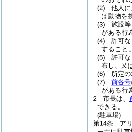
(2)
他人に
は動物を
(3)
施設等
がある行
(4)
許可な
すること
(5)
許可な
布し、又
(6)
所定の
(7)
前各号
がある行
2
市長は、
できる。
(駐車場)
第14条
ア
ーナに駐車