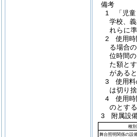
備考
1 「児
学校、義
れらに
2 使用
る場合の
位時間の
た額とす
があると
3 使用
は切り
4 使用
のとす
3 附属設
種別
舞台照明関係の設