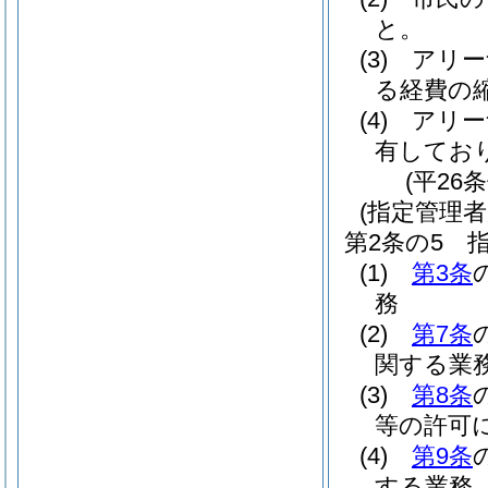
と。
(3)
アリー
る経費の
(4)
アリー
有してお
(平26
(指定管理者
第2条の5
(1)
第3条
務
(2)
第7条
関する業
(3)
第8条
等の許可
(4)
第9条
する業務