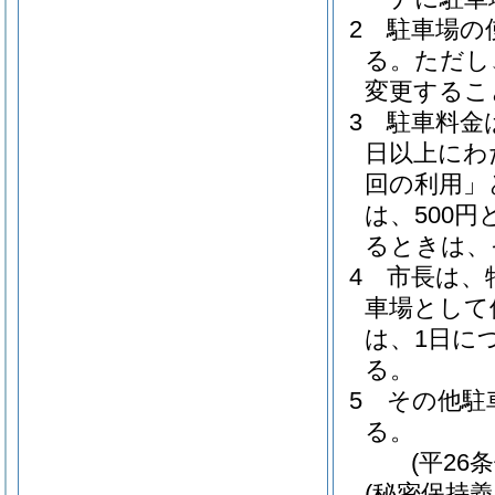
2
駐車場の
る。
ただし
変更するこ
3
駐車料金
日以上にわ
回の利用」
は、500円
るときは、
4
市長は、
車場として
は、1日に
る。
5
その他駐
る。
(平26
(秘密保持義