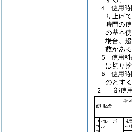
4 使用
り上げて
時間の使
の基本使
場合、超
数がある
5 使用
は切り
6 使用
のとす
2 一部使
単位
使用区分
サ
バレーボー
児
ブ
ル
生
ア