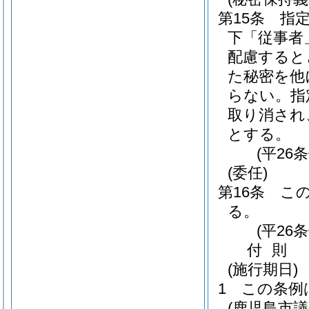
第15条
指
下「従事者
配慮すると
た秘密を他
らない。
指
取り消され
とする。
(平26
(委任)
第16条
こ
る。
(平26
付
則
(施行期日)
1
この条例
(鹿児島市