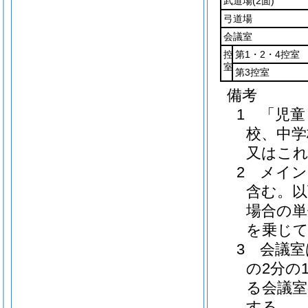
武道場
(2面)
弓道場
会議室
控
第1・2・4控室
室
第3控室
備考
1 「児
校、中学
又はこ
2 メイ
含む。以
場合の単
を乗じ
3 会議
の2分の
る会議室
する。