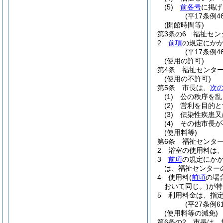
(5)
前各号
に掲げ
(平17条例4
(開館時間等)
第3条の6
福祉セン
2
前項
の規定にか
(平17条例4
(使用の許可)
第4条
福祉センタ
(使用の不許可)
第5条
市長は、
次
(1)
公の秩序を乱
(2)
営利を目的と
(3)
伝染性疾患又
(4)
その他市長が
(使用料等)
第6条
福祉センタ
2
浴室の使用料は、
3
前項
の規定にか
は、福祉センター
4
使用料
(
前項
の場
おいて同じ。)
が特
5
利用料金は、指
(平27条例6
(使用料等の減免)
第6条の2
市長は、