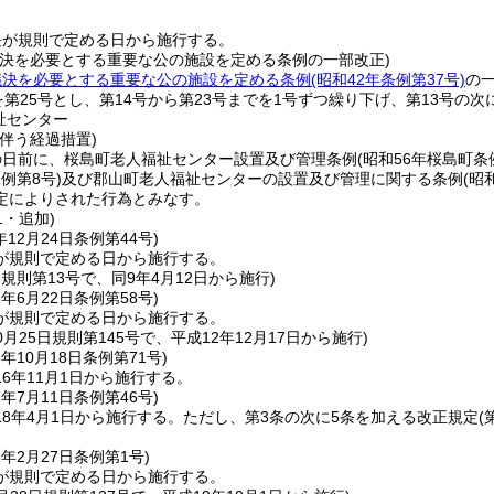
長が規則で定める日から施行する。
議決を必要とする重要な公の施設を定める条例の一部改正)
議決を必要とする重要な公の施設を定める条例
(昭和42年条例第37号)
の
を第25号とし、第14号から第23号までを1号ずつ繰り下げ、第13号の
センター
伴う経過措置)
の日前に、桜島町老人福祉センター設置及び管理条例
(昭和56年桜島町条
例第8号)
及び郡山町老人福祉センターの設置及び管理に関する条例
(昭
定によりされた行為とみなす。
1・追加)
年12月24日
条例第44号)
が規則で定める日から施行する。
月規則第13号で、同9年4月12日から施行)
2年6月22日
条例第58号)
が規則で定める日から施行する。
10月25日規則第145号で、平成12年12月17日から施行)
6年10月18日
条例第71号)
6年11月1日から施行する。
7年7月11日
条例第46号)
8年4月1日から施行する。
ただし、第3条の次に5条を加える改正規定
(
9年2月27日
条例第1号)
が規則で定める日から施行する。