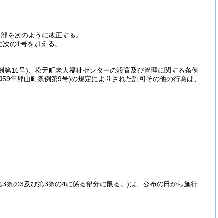
一部を次のように改正する。
次に次の1号を加える。
例第10号)
、松元町老人福祉センターの設置及び管理に関する条例
和59年郡山町条例第9号)
の規定によりされた許可その他の行為は、
第3条の3及び第3条の4に係る部分に限る。)
は、公布の日から施行