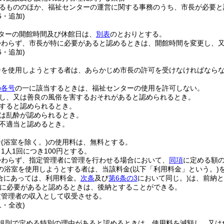
るもののほか、福祉センターの運営に関する事務のうち、市長が必要と
6・追加)
ターの開館時間及び休館日は、
別表
のとおりとする。
かわらず、市長が特に必要があると認めるときは、開館時間を変更し、
6・追加)
ーを使用しようとする者は、あらかじめ市長の許可を受けなければなら
の各号
の一に該当するときは、福祉センターの使用を許可しない。
し、又は善良の風俗を害するおそれがあると認められるとき。
すると認められるとき。
は乱酔が認められるとき。
不適当と認めるとき。
ー
(浴室を除く。)
の使用料は、無料とする。
1人1回につき100円とする。
かわらず、指定管理者に管理を行わせる場合において、
同項
に定める額
の浴室を使用しようとする者は、当該料金
(以下「利用料金」という。)
合にあっては、利用料金。
次条
及び
第6条の3
において同じ。)
は、前納と
に必要があると認めるときは、後納とすることができる。
定管理者の収入として収受させる。
1・全改)
規則で定める特別の理由があると認めるときは、使用料を減額し、又は