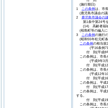
付
則
(施行期日)
1
この条例
は、市
(鹿児島市議会の
2
鹿児島市議会の
第1条中第24号
(14)
高齢者福祉
(桜島町等の編入に
3
この条例
の施行
(昭和55年松元町条
この条例
の相当規
(平16条例7
付
則
(平成8
この条例は、市長
(平成9年3
付
則
(平成1
この条例は、市長
(平成12年
付
則
(平成1
この条例は、平成1
付
則
(平成1
この条例は、平成1
する。
付
則
(平成1
この条例は、市長