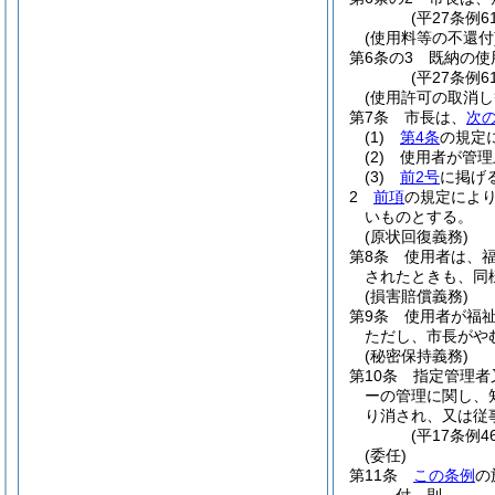
(平27条例6
(使用料等の不還付
第6条の3
既納の使
(平27条例6
(使用許可の取消し
第7条
市長は、
次
(1)
第4条
の規定
(2)
使用者が管理
(3)
前2号
に掲げ
2
前項
の規定によ
いものとする。
(原状回復義務)
第8条
使用者は、
されたときも、同
(損害賠償義務)
第9条
使用者が福
ただし、市長がや
(秘密保持義務)
第10条
指定管理者
ーの管理に関し、
り消され、又は従
(平17条例4
(委任)
第11条
この条例
の