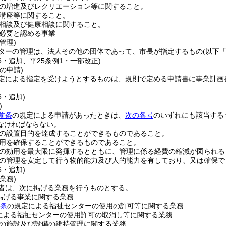
の増進及びレクリエーション等に関すること。
講座等に関すること。
相談及び健康相談に関すること。
必要と認める事業
管理)
ターの管理は、法人その他の団体であって、市長が指定するもの
(以下
46・追加、平25条例1・一部改正)
の申請)
定による指定を受けようとするものは、規則で定める申請書に事業計画
6・追加)
)
前条
の規定による申請があったときは、
次の各号
のいずれにも該当する
なければならない。
の設置目的を達成することができるものであること。
用を確保することができるものであること。
の効用を最大限に発揮するとともに、管理に係る経費の縮減が図られる
の管理を安定して行う物的能力及び人的能力を有しており、又は確保で
6・追加)
業務)
者は、次に掲げる業務を行うものとする。
掲げる事業に関する業務
5条
の規定による福祉センターの使用の許可等に関する業務
による福祉センターの使用許可の取消し等に関する業務
の施設及び設備の維持管理に関する業務