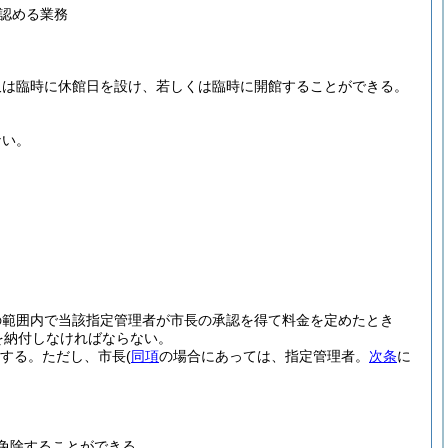
認める業務
又は臨時に休館日を設け、若しくは臨時に開館することができる。
ない。
の範囲内で当該指定管理者が市長の承認を得て料金を定めたとき
を納付しなければならない。
する。
ただし、市長
(
同項
の場合にあっては、指定管理者。
次条
に
免除することができる。