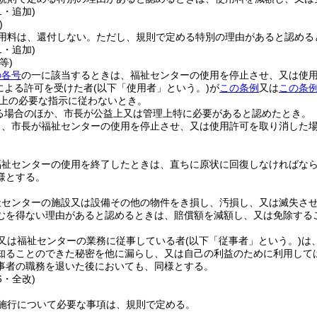
1・追加)
)
用料は、還付しない。
ただし、規則で定める特別の理由があると認める
1・追加)
等)
の各号
の一に該当するときは、福祉センターの使用を停止させ、又は使
による許可を受けた者
(以下「使用者」という。)
が
この条例
又は
この条
上の必要な指示に従わないとき。
る場合のほか、市長が公益上又は管理上特に必要があると認めたとき。
り、市長が福祉センターの使用を停止させ、又は使用許可を取り消した
福祉センターの使用を終了したときは、直ちに原状に回復しなければな
様とする。
祉センターの施設又は設備その他の物件をき損し、汚損し、又は滅失さ
むを得ない理由があると認めるときは、賠償額を減額し、又は免除する
又は福祉センターの業務に従事している者
(以下「従事者」という。)
は
知ることのできた秘密を他に漏らし、又は自己の利益のために利用して
事者の職務を退いた後においても、同様とする。
6・全改)
施行について必要な事項は、規則で定める。