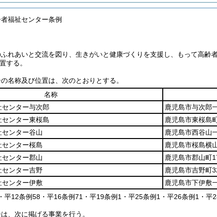
齢者福祉センター条例
のふれあいと交流を図り、生きがいと健康づくりを支援し、もって高齢
置する。
ーの名称及び位置は、次のとおりとする。
名称
祉センター与次郎
鹿児島市与次郎一
祉センター東桜島
鹿児島市東桜島町
祉センター谷山
鹿児島市西谷山一
祉センター桜島
鹿児島市桜島横山町
祉センター郡山
鹿児島市郡山町1
祉センター吉野
鹿児島市吉野町32
祉センター伊敷
鹿児島市下伊敷一
4・平12条例58・平16条例71・平19条例1・平25条例1・平26条例1・平
ーは、次に掲げる事業を行う。