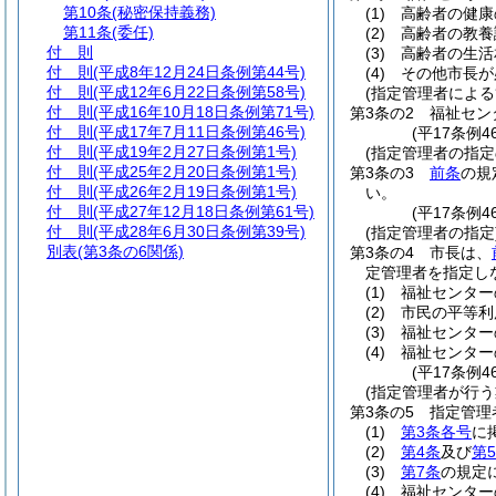
第10条
(秘密保持義務)
(1)
高齢者の健康
第11条
(委任)
(2)
高齢者の教養
付 則
(3)
高齢者の生活
付 則
(平成8年12月24日条例第44号)
(4)
その他市長が
付 則
(平成12年6月22日条例第58号)
(指定管理者による
付 則
(平成16年10月18日条例第71号)
第3条の2
福祉セン
付 則
(平成17年7月11日条例第46号)
(平17条例
付 則
(平成19年2月27日条例第1号)
(指定管理者の指定
付 則
(平成25年2月20日条例第1号)
第3条の3
前条
の規
付 則
(平成26年2月19日条例第1号)
い。
付 則
(平成27年12月18日条例第61号)
(平17条例4
付 則
(平成28年6月30日条例第39号)
(指定管理者の指定
別表
(第3条の6関係)
第3条の4
市長は、
定管理者を指定し
(1)
福祉センター
(2)
市民の平等利
(3)
福祉センター
(4)
福祉センター
(平17条例4
(指定管理者が行う
第3条の5
指定管理
(1)
第3条各号
に
(2)
第4条
及び
第
(3)
第7条
の規定
(4)
福祉センター