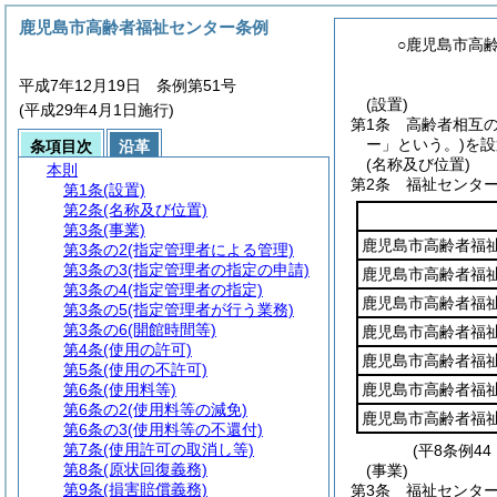
鹿児島市高齢者福祉センター条例
○鹿児島市高
平成7年12月19日 条例第51号
(設置)
(平成29年4月1日施行)
第1条
高齢者相互
ー」という。)
を設
条項目次
沿革
(名称及び位置)
本則
第2条
福祉センタ
第1条
(設置)
第2条
(名称及び位置)
第3条
(事業)
鹿児島市高齢者福
第3条の2
(指定管理者による管理)
第3条の3
(指定管理者の指定の申請)
鹿児島市高齢者福
第3条の4
(指定管理者の指定)
鹿児島市高齢者福
第3条の5
(指定管理者が行う業務)
第3条の6
(開館時間等)
鹿児島市高齢者福
第4条
(使用の許可)
鹿児島市高齢者福
第5条
(使用の不許可)
第6条
(使用料等)
鹿児島市高齢者福
第6条の2
(使用料等の減免)
鹿児島市高齢者福
第6条の3
(使用料等の不還付)
第7条
(使用許可の取消し等)
(平8条例4
第8条
(原状回復義務)
(事業)
第9条
(損害賠償義務)
第3条
福祉センタ