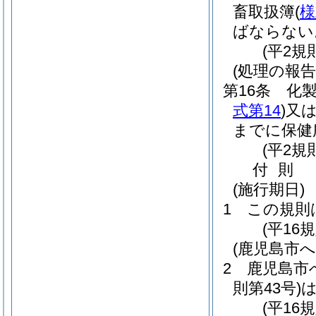
畜取扱簿
(
様
ばならない
(平2規
(処理の報告
第16条
化
式第14
)
又
までに保健
(平2規
付
則
(施行期日)
1
この規則
(平16
(鹿児島市
2
鹿児島市
則第43号)
(平16