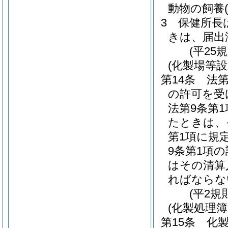
動物の飼養
3
保健所長
きは、届出
(平25
(化製場等
第14条
法第
の許可を受
法第9条第
たときは、
第1項に規
9条第1項
はその清算
ればならな
(平2規
(化製処理簿
第15条
化