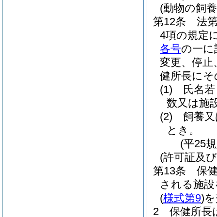
(動物の飼
第12条
法
4項の規定
各号
の一に
変更、停止
健所長にそ
(1)
氏名若
数又は施
(2)
飼養又
とき。
(平25
(許可証及び
第13条
保健
される施設
(
様式第9
)
を
2
保健所長