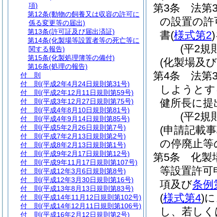
項)
第3条
法第
第12条
(動物の飼養又は収容の許可に
の設置の許
係る変更等の届出)
第13条
(許可証及び届出済証)
書
(
様式第2
)
第14条
(化製場等設置者等の死亡等に
(平2規
関する報告)
第15条
(化製処理簿等の備付)
(化製場及
第16条
(処理の報告)
第4条
法第
付 則
付 則
(平成2年4月24日規則第31号)
しようとす
付 則
(平成2年12月11日規則第59号)
健所長に提
付 則
(平成3年12月27日規則第75号)
付 則
(平成4年8月10日規則第81号)
(平2規
付 則
(平成4年9月14日規則第85号)
付 則
(平成5年2月26日規則第7号)
(申請記載
付 則
(平成7年2月13日規則第2号)
の停廃止等
付 則
(平成8年2月13日規則第1号)
付 則
(平成9年2月17日規則第12号)
第5条
化製
付 則
(平成9年11月17日規則第107号)
等設置許可
付 則
(平成12年3月6日規則第8号)
付 則
(平成12年3月30日規則第16号)
項及び
条例
付 則
(平成13年8月13日規則第83号)
(
様式第4
)
に
付 則
(平成14年11月12日規則第102号)
付 則
(平成14年12月11日規則第106号)
し、若しく
付 則
(平成16年2月12日規則第2号)