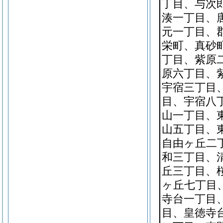
丁目、与次
湊一丁目、
元一丁目、
栄町、真砂
丁目、紫原
原六丁目、
宇宿三丁目
目、宇宿八
山一丁目、
山五丁目、
自由ヶ丘二
和三丁目、
丘三丁目、
ヶ丘七丁目
寺台一丁目
目、皇徳寺