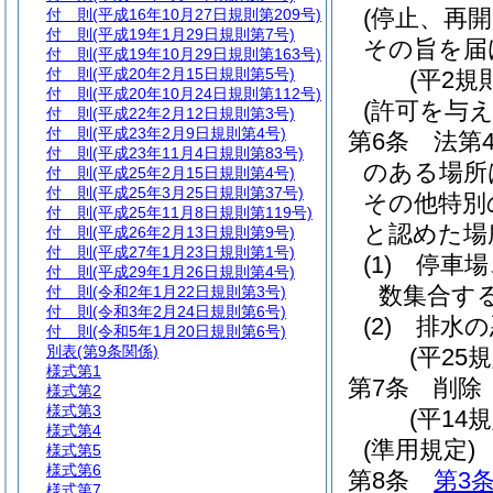
(停止、再開
付 則
(平成16年10月27日規則第209号)
付 則
(平成19年1月29日規則第7号)
その旨を届
付 則
(平成19年10月29日規則第163号)
付 則
(平成20年2月15日規則第5号)
(平2規
付 則
(平成20年10月24日規則第112号)
(許可を与え
付 則
(平成22年2月12日規則第3号)
付 則
(平成23年2月9日規則第4号)
第6条
法第
付 則
(平成23年11月4日規則第83号)
のある場所
付 則
(平成25年2月15日規則第4号)
付 則
(平成25年3月25日規則第37号)
その他特別
付 則
(平成25年11月8日規則第119号)
と認めた場
付 則
(平成26年2月13日規則第9号)
付 則
(平成27年1月23日規則第1号)
(1)
停車場
付 則
(平成29年1月26日規則第4号)
数集合す
付 則
(令和2年1月22日規則第3号)
付 則
(令和3年2月24日規則第6号)
(2)
排水の
付 則
(令和5年1月20日規則第6号)
別表
(第9条関係)
(平25
様式第1
第7条
削除
様式第2
様式第3
(平14規
様式第4
(準用規定)
様式第5
様式第6
第8条
第3
様式第7