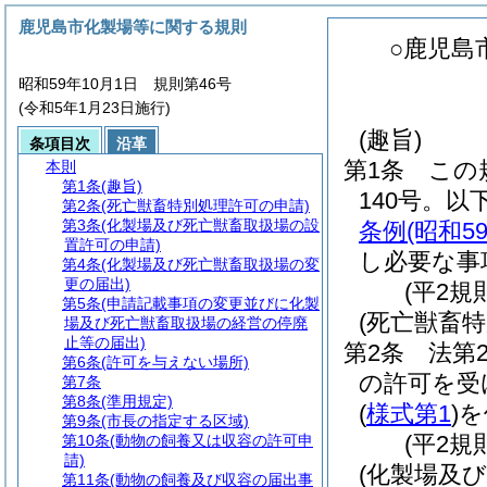
鹿児島市化製場等に関する規則
○鹿児島
昭和59年10月1日 規則第46号
(令和5年1月23日施行)
(趣旨)
条項目次
沿革
第1条
この
本則
第1条
(趣旨)
140号。以
第2条
(死亡獣畜特別処理許可の申請)
第3条
(化製場及び死亡獣畜取扱場の設
条例
(昭和
置許可の申請)
し必要な事
第4条
(化製場及び死亡獣畜取扱場の変
更の届出)
(平2規
第5条
(申請記載事項の変更並びに化製
(死亡獣畜
場及び死亡獣畜取扱場の経営の停廃
止等の届出)
第2条
法第
第6条
(許可を与えない場所)
の許可を受
第7条
第8条
(準用規定)
(
様式第1
)
を
第9条
(市長の指定する区域)
(平2規
第10条
(動物の飼養又は収容の許可申
請)
(化製場及
第11条
(動物の飼養及び収容の届出事