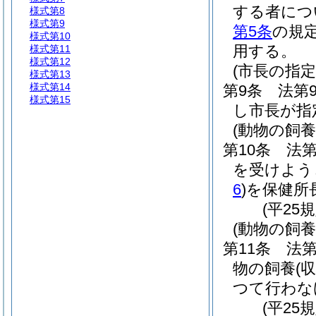
する者につ
様式第8
様式第9
第5条
の規
様式第10
用する。
様式第11
様式第12
(市長の指定
様式第13
様式第14
第9条
法第
様式第15
し市長が指
(動物の飼
第10条
法
を受けよう
6
)
を保健所
(平25
(動物の飼
第11条
法第
物の飼養
(収
つて行わな
(平25