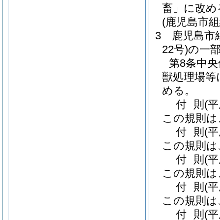
畜」に改め
(鹿児島市
3
鹿児島市
22号)
の一
第8条中
獣処理場等
める。
付
則
(
この規則は
付
則
(
この規則は
付
則
(
この規則は
付
則
(
この規則は
付
則
(