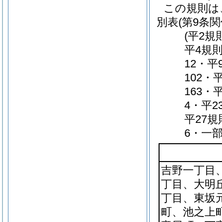
この規則は
別表
(第9条関
(平2規
平4規則
12・平
102・
163・
4・平2
平27規
6・一部
吉野一丁目
丁目、大明
丁目、東坂
町、池之上