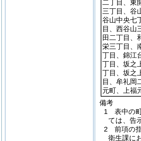
二丁目、東
三丁目、谷
谷山中央七
目、西谷山
田二丁目、
栄三丁目、
丁目、錦江
丁目、坂之
丁目、坂之
目、牟礼岡
元町、上福
備考
1 表中の
ては、告
2 前項の
衛生課に