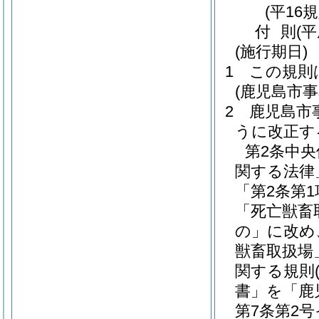
(平16
付
則
(
(施行期日)
1
この規則
(鹿児島市
2
鹿児島市
うに改正す
第2条中
関する法律
「第2条第
「死亡獣畜
の」に改め
獣畜取扱場
関する規則
書」を「鹿
第7条第2