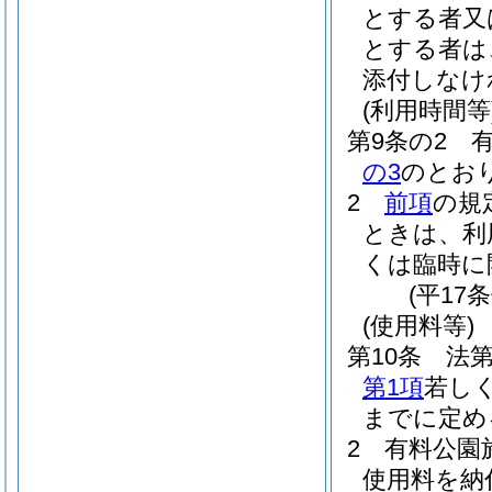
とする者又
とする者は
添付しなけ
(利用時間等
第9条の2
の3
のとお
2
前項
の規
ときは、利
くは臨時に
(平17
(使用料等)
第10条
法第
第1項
若し
までに定め
2
有料公園
使用料を納