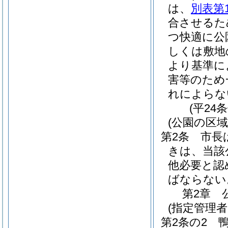
は、
別表第
合させるた
つ快適に公
しくは敷地
より基準に
害等のため
れによらな
(平24
(公園の区
第2条
市長
きは、当該
他必要と認
ばならない
第2章
(指定管理
第2条の2