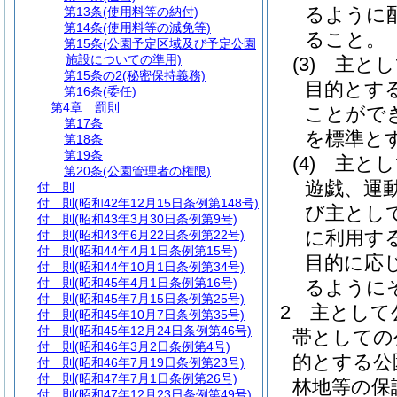
るように
第13条
(使用料等の納付)
第14条
(使用料等の減免等)
ること。
第15条
(公園予定区域及び予定公園
施設についての準用)
(3)
主とし
第15条の2
(秘密保持義務)
目的とす
第16条
(委任)
第4章
罰則
ことがで
第17条
を標準と
第18条
第19条
(4)
主とし
第20条
(公園管理者の権限)
遊戯、運
付 則
付 則
(昭和42年12月15日条例第148号)
び主とし
付 則
(昭和43年3月30日条例第9号)
に利用す
付 則
(昭和43年6月22日条例第22号)
付 則
(昭和44年4月1日条例第15号)
目的に応
付 則
(昭和44年10月1日条例第34号)
付 則
(昭和45年4月1日条例第16号)
るように
付 則
(昭和45年7月15日条例第25号)
2
主として
付 則
(昭和45年10月7日条例第35号)
付 則
(昭和45年12月24日条例第46号)
帯としての
付 則
(昭和46年3月2日条例第4号)
的とする公
付 則
(昭和46年7月19日条例第23号)
付 則
(昭和47年7月1日条例第26号)
林地等の保
付 則
(昭和47年12月23日条例第49号)