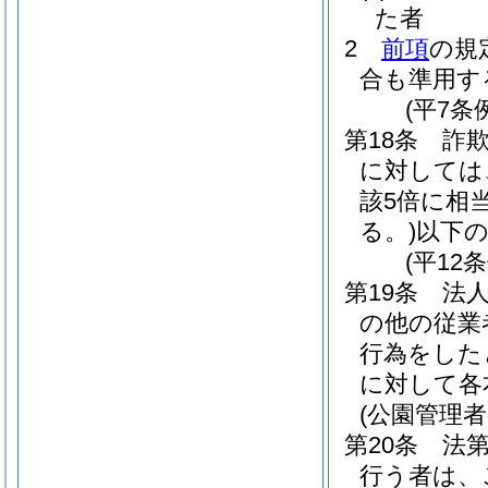
た者
2
前項
の規
合も準用す
(平7条
第18条
詐
に対しては
該5倍に相
る。)
以下
(平12
第19条
法
の他の従業
行為をした
に対して各
(公園管理者
第20条
法
行う者は、