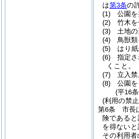
は
第3条
の
(1)
公園を
(2)
竹木を
(3)
土地の
(4)
鳥獣類
(5)
はり紙
(6)
指定さ
くこと。
(7)
立入禁
(8)
公園を
(平16
(利用の禁止
第6条
市長
険であると
を得ないと
その利用者