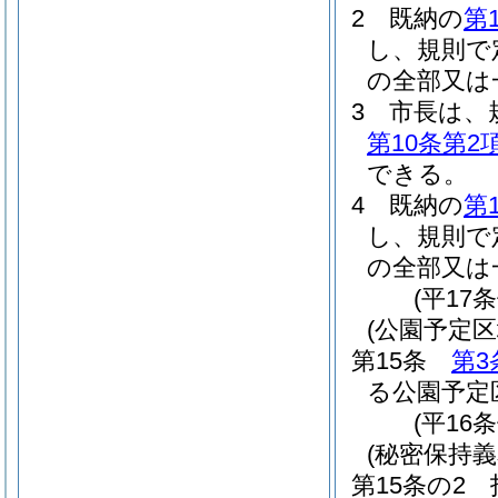
2
既納の
第
し、規則で
の全部又は
3
市長は、
第10条第2
できる。
4
既納の
第
し、規則で
の全部又は
(平17
(公園予定
第15条
第3
る公園予定
(平16
(秘密保持義
第15条の2