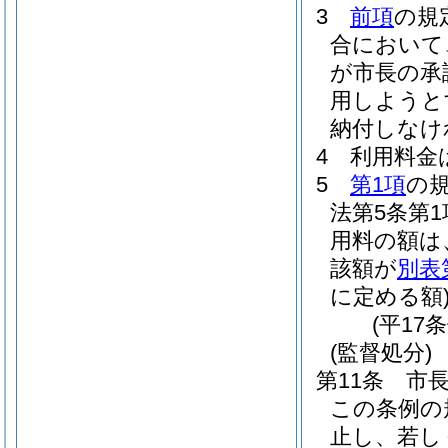
3
前項
の規
合において
が市長の承
用しようと
納付しなけ
4
利用料金
5
第1項
の
法第5条第
用料の額は
該額が
別表
に定める額
(平17
(監督処分)
第11条
市
この条例の
止し、若し