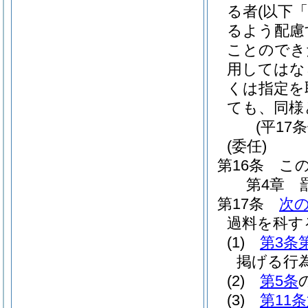
る者
(以下
るよう配慮
ことのでき
用してはな
くは指定を
ても、同様
(平17
(委任)
第16条
こ
第4章
第17条
次
過料を科す
(1)
第3条
掲げる行
(2)
第5条
(3)
第11