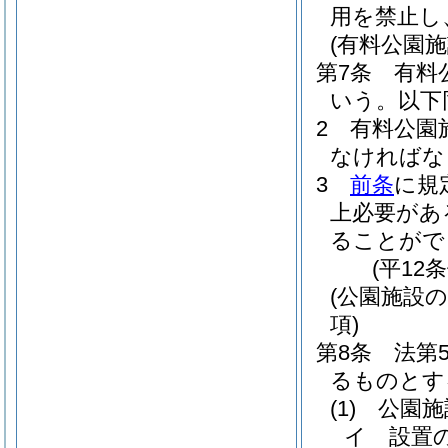
用を禁止し
(有料公園施
第7条
有料
いう。以下
2
有料公園
なければな
3
前条
に規
上必要があ
ることがで
(平12
(公園施設
項)
第8条
法第
るものとす
(1)
公園施
イ
設置