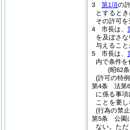
3
第1項
の
とするとき
その許可を
4
市長は、
を及ぼさな
与えること
5
市長は、
内で条件を
(昭62
(許可の特例
第4条
法第
に係る事項
ことを要し
(行為の禁止
第5条
公園
ない。
ただ