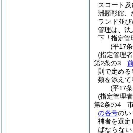
スコート及
洲顕彰館、
ランド並び
管理は、法
下「指定管
(平17
(指定管理
第2条の3
則で定める
類を添えて
(平17
(指定管理者
第2条の4
の各号
のい
補者を選定
ばならない