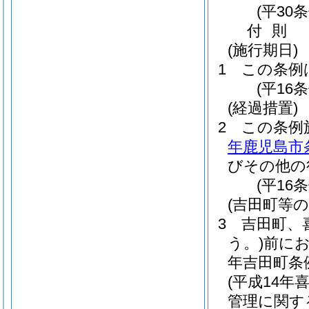
(平30
付
則
(施行期日)
1
この条例
(平16
(経過措置)
2
この条例
年鹿児島市条
びその他の
(平16
(吉田町等
3
吉田町、
う。)
前に
年吉田町条例
(平成14年
管理に関す