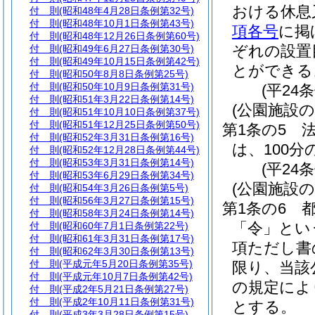
おける休息
付 則
(昭和48年4月28日条例第32号)
付 則
(昭和48年10月1日条例第43号)
項各号
に掲
付 則
(昭和48年12月26日条例第60号)
ぞれの設置
付 則
(昭和49年6月27日条例第30号)
付 則
(昭和49年10月15日条例第42号)
とができる
付 則
(昭和50年8月8日条例第25号)
付 則
(昭和50年10月9日条例第31号)
(平24
付 則
(昭和51年3月22日条例第14号)
(公園施設の
付 則
(昭和51年10月10日条例第37号)
付 則
(昭和51年12月25日条例第50号)
第1条の5
付 則
(昭和52年3月31日条例第16号)
は、100分
付 則
(昭和52年12月28日条例第44号)
付 則
(昭和53年3月31日条例第14号)
(平24
付 則
(昭和53年6月29日条例第34号)
(公園施設
付 則
(昭和54年3月26日条例第5号)
付 則
(昭和56年3月27日条例第15号)
第1条の6
付 則
(昭和58年3月24日条例第14号)
「令」とい
付 則
(昭和60年7月1日条例第22号)
付 則
(昭和61年3月31日条例第17号)
項ただし書
付 則
(昭和62年3月30日条例第13号)
付 則
(平成元年5月20日条例第35号)
限り、当該
付 則
(平成元年10月7日条例第42号)
の規定によ
付 則
(平成2年5月21日条例第27号)
付 則
(平成2年10月11日条例第31号)
とする。
付 則
(平成3年3月28日条例第15号)