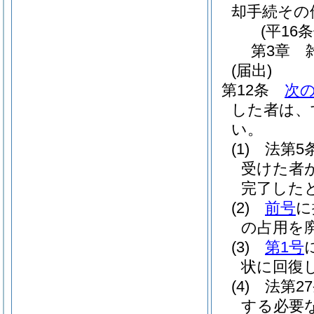
却手続その
(平16
第3章
(届出)
第12条
次
した者は、
い。
(1)
法第5
受けた者
完了した
(2)
前号
に
の占用を
(3)
第1号
状に回復
(4)
法第2
する必要