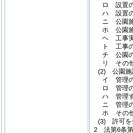
ロ
設置
ハ
設置
ニ
公園
ホ
公園
ヘ
工事
ト
工事
チ
公園
リ
その
(2)
公園施
イ
管理
ロ
管理
ハ
管理
ニ
管理
ホ
その
(3)
許可を
2
法第6条