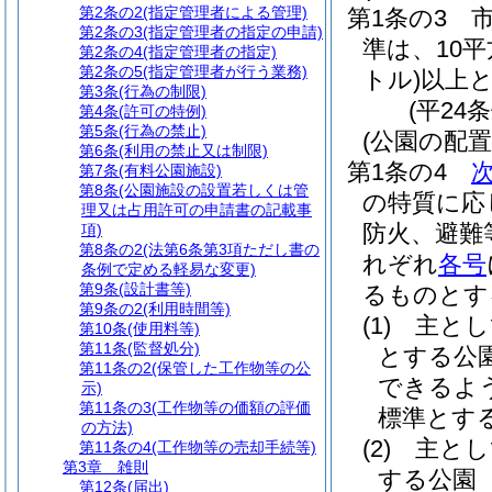
第2条の2
(指定管理者による管理)
第1条の3
第2条の3
(指定管理者の指定の申請)
準は、10
第2条の4
(指定管理者の指定)
第2条の5
(指定管理者が行う業務)
トル)
以上
第3条
(行為の制限)
(平24
第4条
(許可の特例)
第5条
(行為の禁止)
(公園の配
第6条
(利用の禁止又は制限)
第1条の4
第7条
(有料公園施設)
第8条
(公園施設の設置若しくは管
の特質に応
理又は占用許可の申請書の記載事
防火、避難
項)
第8条の2
(法第6条第3項ただし書の
れぞれ
各号
条例で定める軽易な変更)
第9条
(設計書等)
るものとす
第9条の2
(利用時間等)
(1)
主とし
第10条
(使用料等)
第11条
(監督処分)
とする公
第11条の2
(保管した工作物等の公
できるよ
示)
第11条の3
(工作物等の価額の評価
標準とす
の方法)
(2)
主とし
第11条の4
(工作物等の売却手続等)
第3章
雑則
する公園
第12条
(届出)