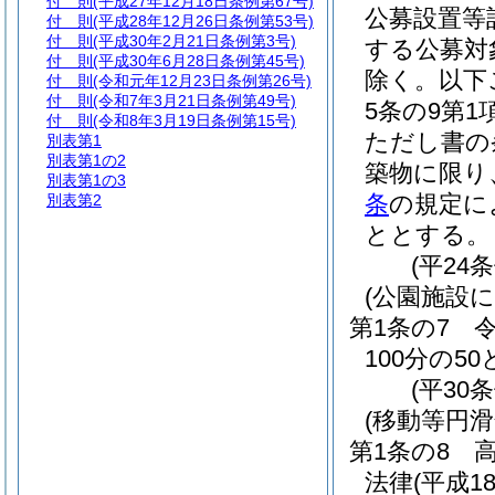
付 則
(平成27年12月18日条例第67号)
公募設置等
付 則
(平成28年12月26日条例第53号)
付 則
(平成30年2月21日条例第3号)
する公募対
付 則
(平成30年6月28日条例第45号)
除く。以下
付 則
(令和元年12月23日条例第26号)
付 則
(令和7年3月21日条例第49号)
5条の9第
付 則
(令和8年3月19日条例第15号)
ただし書の
別表第1
別表第1の2
築物に限り
別表第1の3
条
の規定に
別表第2
ととする。
(平24
(公園施設
第1条の7
100分の5
(平30
(移動等円
第1条の8
法律
(平成1