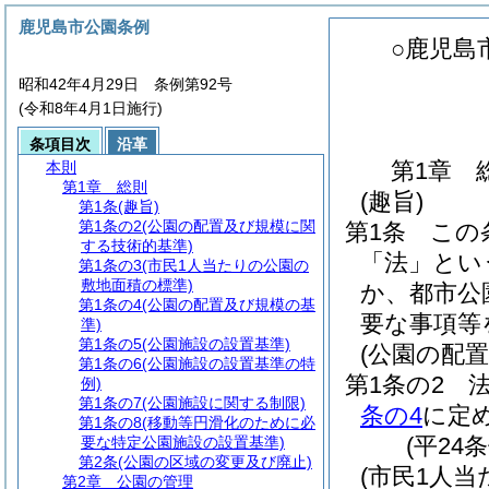
鹿児島市公園条例
○鹿児島
昭和42年4月29日 条例第92号
(令和8年4月1日施行)
条項目次
沿革
第1章
本則
第1章
総則
(趣旨)
第1条
(趣旨)
第1条の2
(公園の配置及び規模に関
第1条
この
する技術的基準)
「法」とい
第1条の3
(市民1人当たりの公園の
敷地面積の標準)
か、都市公
第1条の4
(公園の配置及び規模の基
要な事項等
準)
第1条の5
(公園施設の設置基準)
(公園の配
第1条の6
(公園施設の設置基準の特
第1条の2
例)
第1条の7
(公園施設に関する制限)
条の4
に定
第1条の8
(移動等円滑化のために必
(平24
要な特定公園施設の設置基準)
第2条
(公園の区域の変更及び廃止)
(市民1人
第2章
公園の管理