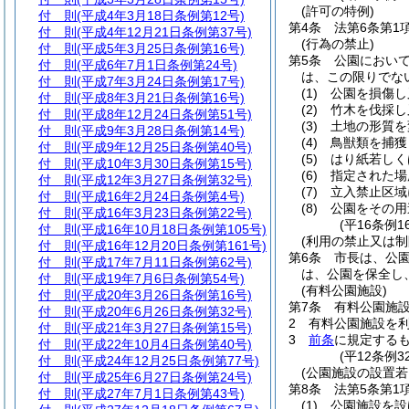
(許可の特例)
付 則
(平成4年3月18日条例第12号)
第4条
法第6条第1
付 則
(平成4年12月21日条例第37号)
(行為の禁止)
付 則
(平成5年3月25日条例第16号)
第5条
公園におい
付 則
(平成6年7月1日条例第24号)
は、この限りでな
付 則
(平成7年3月24日条例第17号)
(1)
公園を損傷し
付 則
(平成8年3月21日条例第16号)
(2)
竹木を伐採し
付 則
(平成8年12月24日条例第51号)
(3)
土地の形質を
付 則
(平成9年3月28日条例第14号)
(4)
鳥獣類を捕獲
付 則
(平成9年12月25日条例第40号)
(5)
はり紙若しく
付 則
(平成10年3月30日条例第15号)
(6)
指定された場
付 則
(平成12年3月27日条例第32号)
(7)
立入禁止区域
付 則
(平成16年2月24日条例第4号)
(8)
公園をその用
付 則
(平成16年3月23日条例第22号)
(平16条例1
付 則
(平成16年10月18日条例第105号)
(利用の禁止又は制
付 則
(平成16年12月20日条例第161号)
第6条
市長は、公
付 則
(平成17年7月11日条例第62号)
は、公園を保全し
付 則
(平成19年7月6日条例第54号)
(有料公園施設)
付 則
(平成20年3月26日条例第16号)
第7条
有料公園施
付 則
(平成20年6月26日条例第32号)
2
有料公園施設を
付 則
(平成21年3月27日条例第15号)
3
前条
に規定する
付 則
(平成22年10月4日条例第40号)
(平12条例
付 則
(平成24年12月25日条例第77号)
(公園施設の設置
付 則
(平成25年6月27日条例第24号)
第8条
法第5条第1
付 則
(平成27年7月1日条例第43号)
(1)
公園施設を設