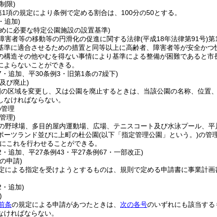
制限)
第1項の規定により条例で定める割合は、100分の50とする。
・追加)
ために必要な特定公園施設の設置基準)
障害者等の移動等の円滑化の促進に関する法律
(平成18年法律第91号)
第
基準に適合させるための措置と同等以上に高齢者、障害者等が安全かつ
の構造その他やむを得ない事情により基準による整備が困難であると市
によらないことができる。
77・追加、平30条例3・旧第1条の7繰下)
及び廃止)
園の区域を変更し、又は公園を廃止するときは、当該公園の名称、位置
しなければならない。
の管理
管理)
の野球場、多目的屋内運動場、広場、テニスコート及び水泳プール、平
ポーツランド並びに上町の杜公園
(以下「指定管理公園」という。)
の管
にこれを行わせることができる。
62・追加、平27条例43・平27条例67・一部改正)
の申請)
定による指定を受けようとするものは、規則で定める申請書に事業計画
2・追加)
)
前条
の規定による申請があつたときは、
次の各号
のいずれにも該当する
なければならない。