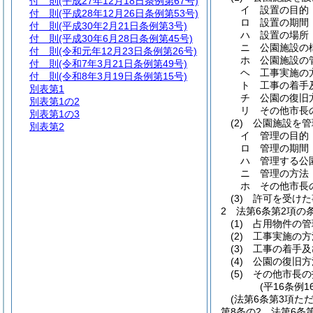
付 則
(平成27年12月18日条例第67号)
イ
設置の目的
付 則
(平成28年12月26日条例第53号)
ロ
設置の期間
付 則
(平成30年2月21日条例第3号)
ハ
設置の場所
付 則
(平成30年6月28日条例第45号)
ニ
公園施設の
付 則
(令和元年12月23日条例第26号)
ホ
公園施設の
付 則
(令和7年3月21日条例第49号)
ヘ
工事実施の
付 則
(令和8年3月19日条例第15号)
ト
工事の着手
別表第1
チ
公園の復旧
別表第1の2
リ
その他市長
別表第1の3
(2)
公園施設を管
別表第2
イ
管理の目的
ロ
管理の期間
ハ
管理する公
ニ
管理の方法
ホ
その他市長
(3)
許可を受けた
2
法第6条第2項の
(1)
占用物件の管
(2)
工事実施の方
(3)
工事の着手及
(4)
公園の復旧方
(5)
その他市長の
(平16条例1
(法第6条第3項た
第8条の2
法第6条