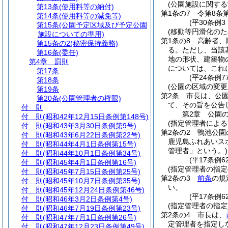
(公園施設に関する
第13条
(使用料等の納付)
第1条の7
令第8条
第14条
(使用料等の減免等)
(平30条例3
第15条
(公園予定区域及び予定公園
(移動等円滑化の
施設についての準用)
第1条の8
高齢者、
第15条の2
(秘密保持義務)
る。
ただし、当該
第16条
(委任)
地の形状、建築物
第4章
罰則
については、これ
第17条
(平24条例
第18条
(公園の区域の変更
第19条
第2条
市長は、公
第20条
(公園管理者の権限)
て、その旨を公告
付 則
第2章
公園
付 則
(昭和42年12月15日条例第148号)
(指定管理者による
付 則
(昭和43年3月30日条例第9号)
第2条の2
鴨池公園
付 則
(昭和43年6月22日条例第22号)
鹿児島ふれあいス
付 則
(昭和44年4月1日条例第15号)
管理者」という。)
付 則
(昭和44年10月1日条例第34号)
(平17条例
付 則
(昭和45年4月1日条例第16号)
(指定管理者の指定
付 則
(昭和45年7月15日条例第25号)
第2条の3
前条
の規
付 則
(昭和45年10月7日条例第35号)
い。
付 則
(昭和45年12月24日条例第46号)
(平17条例6
付 則
(昭和46年3月2日条例第4号)
(指定管理者の指定
付 則
(昭和46年7月19日条例第23号)
第2条の4
市長は、
付 則
(昭和47年7月1日条例第26号)
定管理者を指定し
付 則
(昭和47年12月23日条例第49号)