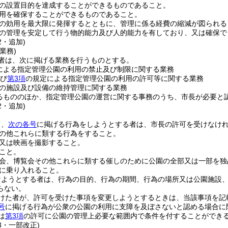
の設置目的を達成することができるものであること。
用を確保することができるものであること。
の効用を最大限に発揮するとともに、管理に係る経費の縮減が図られる
の管理を安定して行う物的能力及び人的能力を有しており、又は確保で
2・追加)
業務)
者は、次に掲げる業務を行うものとする。
による指定管理公園の利用の禁止及び制限に関する業務
び
第3項
の規定による指定管理公園の利用の許可等に関する業務
の施設及び設備の維持管理に関する業務
るもののほか、指定管理公園の運営に関する事務のうち、市長が必要と
2・追加)
て、
次の各号
に掲げる行為をしようとする者は、市長の許可を受けなけ
の他これらに類する行為をすること。
又は映画を撮影すること。
こと。
会、博覧会その他これらに類する催しのために公園の全部又は一部を独
に乗り入れること。
けようとする者は、行為の目的、行為の期間、行為の場所又は公園施設
らない。
けた者が、許可を受けた事項を変更しようとするときは、当該事項を記
号
に掲げる行為が公衆の公園の利用に支障を及ぼさないと認める場合に
は
第3項
の許可に公園の管理上必要な範囲内で条件を付することができ
13・一部改正)