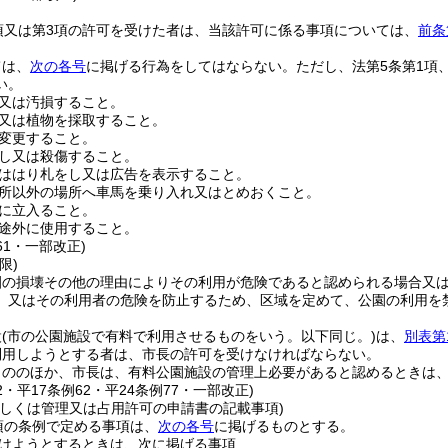
項又は第3項の許可を受けた者は、当該許可に係る事項については、
前条
ては、
次の各号
に掲げる行為をしてはならない。
ただし、法第5条第1項
い。
又は汚損すること。
又は植物を採取すること。
変更すること。
し又は殺傷すること。
ははり札をし又は広告を表示すること。
所以外の場所へ車馬を乗り入れ又はとめおくこと。
に立入ること。
途外に使用すること。
61・一部改正)
限)
園の損壊その他の理由によりその利用が危険であると認められる場合又
、又はその利用者の危険を防止するため、区域を定めて、公園の利用を
設
(市の公園施設で有料で利用させるものをいう。以下同じ。)
は、
別表第
利用しようとする者は、市長の許可を受けなければならない。
もののほか、市長は、有料公園施設の管理上必要があると認めるときは
32・平17条例62・平24条例77・一部改正)
若しくは管理又は占用許可の申請書の記載事項)
項の条例で定める事項は、
次の各号
に掲げるものとする。
けようとするときは、次に掲げる事項