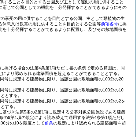
供することを目的とする公園及び主として運動の用に供すること
に応じて公園としての機能を十分発揮することができるようにその
致の享受の用に供することを目的とする公園、主として動植物の生
る休息又は観賞の用に供することを目的とする公園等
前項各号
に掲
能を十分発揮することができるように配置し、及びその敷地面積を
号に掲げる場合の法第4条第1項ただし書の条例で定める範囲は、同
規定により認められる建築面積を超えることができることとする。
同号に規定する建築物に限り、当該公園の敷地面積の100分の20
。
同号に規定する建築物に限り、当該公園の敷地面積の100分の10
こととする。
同号に規定する建築物に限り、当該公園の敷地面積の100分の2を
ととする。
に基づき法第5条の2第1項に規定する公募対象公園施設である建築
条の9第1項の規定により読み替えて適用する法第4条第1項ただし
0分の10を限度として
前条
の規定により認められる建築面積を超