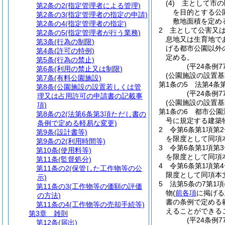
(4)
主として市の
第2条の2
(指定管理者による管理)
を目的とする公
第2条の3
(指定管理者の指定の申請)
敷地面積を定め
第2条の4
(指定管理者の指定)
2
主として公害又
第2条の5
(指定管理者が行う業務)
息地又は生育地で
第3条
(行為の制限)
げる都市公園以外
第4条
(許可の特例)
定める。
第5条
(行為の禁止)
(平24条例7
第6条
(利用の禁止又は制限)
(公園施設の設置基
第7条
(有料公園施設)
第1条の5
法第4条
第8条
(公園施設の設置若しくは管
(平24条例7
理又は占用許可の申請書の記載事
(公園施設の設置基
項)
第1条の6
都市公園
第8条の2
(法第6条第3項ただし書の
号に規定する建築
条例で定める軽易な変更)
2
令第6条第1項第
第9条
(設計書等)
を限度として同項
第9条の2
(利用時間等)
3
令第6条第1項第
第10条
(使用料等)
を限度として同項
第11条
(監督処分)
4
令第6条第1項第
第11条の2
(保管した工作物等の公
限度として同項本
示)
5
法第5条の7第1
第11条の3
(工作物等の価額の評価
物
(
前各項
に掲げる
の方法)
書の条例で定める
第11条の4
(工作物等の売却手続等)
えることができる
第3章
雑則
(平24条例
第12条
(届出)