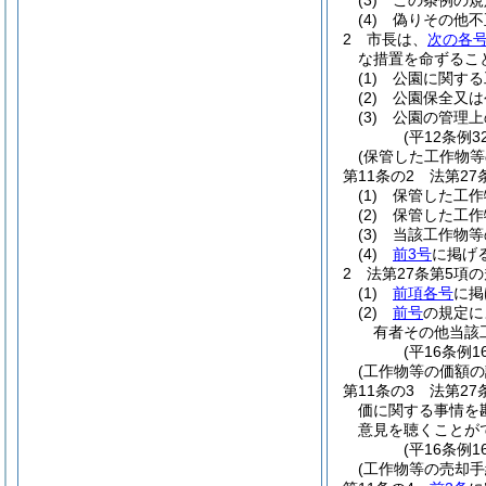
(3)
この条例の規
(4)
偽りその他不
2
市長は、
次の各
な措置を命ずるこ
(1)
公園に関する
(2)
公園保全又は
(3)
公園の管理上
(平12条例
(保管した工作物等
第11条の2
法第2
(1)
保管した工作
(2)
保管した工作
(3)
当該工作物等
(4)
前3号
に掲げ
2
法第27条第5項
(1)
前項各号
に掲
(2)
前号
の規定に
有者その他当該
(平16条例1
(工作物等の価額の
第11条の3
法第2
価に関する事情を
意見を聴くことが
(平16条例1
(工作物等の売却手