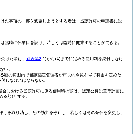
受けた事項の一部を変更しようとする者は、当該許可の申請書に設
又は臨時に休業日を設け、若しくは臨時に開業することができる。
を受けた者は、
別表第2
(1)
から
(4)
までに定める使用料を納付しなけ
ない。
る額の範囲内で当該指定管理者が市長の承認を得て料金を定めた
納付しなければならない。
た場合における当該許可に係る使用料の額は、認定公募設置等計画に
める額)
とする。
許可を取り消し、その効力を停止し、若しくはその条件を変更し、