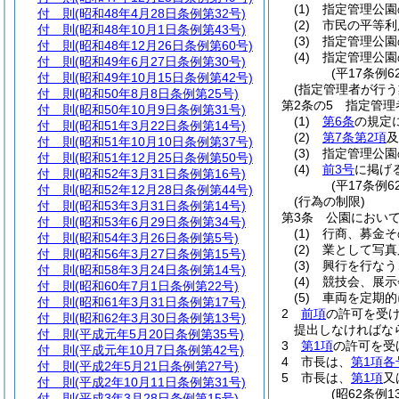
(1)
指定管理公園
付 則
(昭和48年4月28日条例第32号)
(2)
市民の平等利
付 則
(昭和48年10月1日条例第43号)
(3)
指定管理公園
付 則
(昭和48年12月26日条例第60号)
(4)
指定管理公園
付 則
(昭和49年6月27日条例第30号)
(平17条例6
付 則
(昭和49年10月15日条例第42号)
(指定管理者が行う
付 則
(昭和50年8月8日条例第25号)
第2条の5
指定管理
付 則
(昭和50年10月9日条例第31号)
(1)
第6条
の規定
付 則
(昭和51年3月22日条例第14号)
(2)
第7条第2項
及
付 則
(昭和51年10月10日条例第37号)
(3)
指定管理公園
付 則
(昭和51年12月25日条例第50号)
(4)
前3号
に掲げ
付 則
(昭和52年3月31日条例第16号)
(平17条例6
付 則
(昭和52年12月28日条例第44号)
(行為の制限)
付 則
(昭和53年3月31日条例第14号)
第3条
公園におい
付 則
(昭和53年6月29日条例第34号)
(1)
行商、募金そ
付 則
(昭和54年3月26日条例第5号)
(2)
業として写真
付 則
(昭和56年3月27日条例第15号)
(3)
興行を行なう
付 則
(昭和58年3月24日条例第14号)
(4)
競技会、展示
付 則
(昭和60年7月1日条例第22号)
(5)
車両を定期的
付 則
(昭和61年3月31日条例第17号)
2
前項
の許可を受
付 則
(昭和62年3月30日条例第13号)
提出しなければな
付 則
(平成元年5月20日条例第35号)
3
第1項
の許可を受
付 則
(平成元年10月7日条例第42号)
4
市長は、
第1項各
付 則
(平成2年5月21日条例第27号)
5
市長は、
第1項
又
付 則
(平成2年10月11日条例第31号)
(昭62条例
付 則
(平成3年3月28日条例第15号)