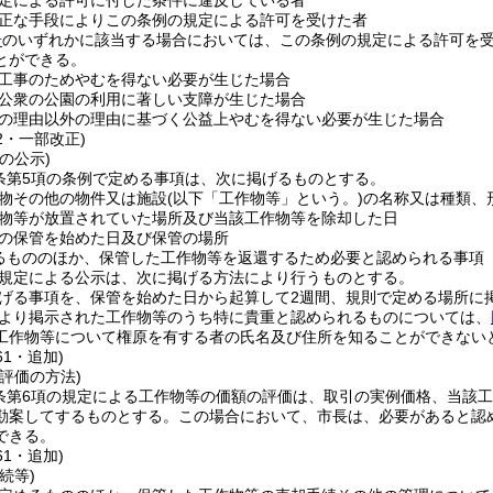
定による許可に付した条件に違反している者
正な手段によりこの条例の規定による許可を受けた者
号
のいずれかに該当する場合においては、この条例の規定による許可を
とができる。
工事のためやむを得ない必要が生じた場合
公衆の公園の利用に著しい支障が生じた場合
の理由以外の理由に基づく公益上やむを得ない必要が生じた場合
32・一部改正)
の公示)
7条第5項の条例で定める事項は、次に掲げるものとする。
物その他の物件又は施設
(以下「工作物等」という。)
の名称又は種類、
物等が放置されていた場所及び当該工作物等を除却した日
の保管を始めた日及び保管の場所
るもののほか、保管した工作物等を返還するため必要と認められる事項
の規定による公示は、次に掲げる方法により行うものとする。
げる事項を、保管を始めた日から起算して2週間、規則で定める場所に
より掲示された工作物等のうち特に貴重と認められるものについては、
工作物等について権原を有する者の氏名及び住所を知ることができない
61・追加)
評価の方法)
7条第6項の規定による工作物等の価額の評価は、取引の実例価格、当該
勘案してするものとする。
この場合において、市長は、必要があると認
できる。
61・追加)
続等)