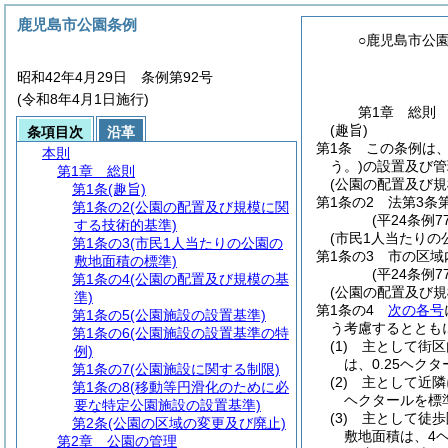
鹿児島市公園条例
○鹿児島市公
昭和42年4月29日 条例第92号
(令和8年4月1日施行)
第1章
総則
(趣旨)
条項目次
沿革
第1条
この条例は
本則
う。)
の設置及び管
第1章
総則
(公園の配置及び規
第1条
(趣旨)
第1条の2
法第3条
第1条の2
(公園の配置及び規模に関
(平24条例7
する技術的基準)
(市民1人当たりの
第1条の3
(市民1人当たりの公園の
第1条の3
市の区域
敷地面積の標準)
(平24条例7
第1条の4
(公園の配置及び規模の基
(公園の配置及び規
準)
第1条の4
次の各号
第1条の5
(公園施設の設置基準)
う考慮するととも
第1条の6
(公園施設の設置基準の特
(1)
主として街区
例)
は、0.25ヘク
第1条の7
(公園施設に関する制限)
(2)
主として近隣
第1条の8
(移動等円滑化のために必
ヘクタールを標
要な特定公園施設の設置基準)
(3)
主として徒歩
第2条
(公園の区域の変更及び廃止)
敷地面積は、4
第2章
公園の管理