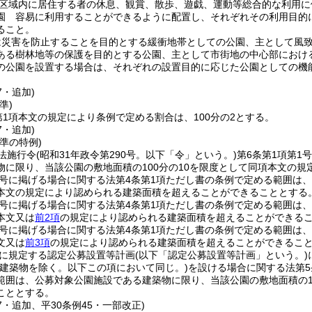
区域内に居住する者の休息、観賞、散歩、遊戯、運動等総合的な利用に
園 容易に利用することができるように配置し、それぞれその利用目的
ること。
は災害を防止することを目的とする緩衝地帯としての公園、主として風
ある樹林地等の保護を目的とする公園、主として市街地の中心部におけ
の公園を設置する場合は、それぞれの設置目的に応じた公園としての機
7・追加)
準)
第1項本文の規定により条例で定める割合は、100分の2とする。
7・追加)
準の特例)
法施行令
(昭和31年政令第290号。以下「令」という。)
第6条第1項第1
物に限り、当該公園の敷地面積の100分の10を限度として同項本文の
2号に掲げる場合に関する法第4条第1項ただし書の条例で定める範囲は、
本文の規定により認められる建築面積を超えることができることとする
3号に掲げる場合に関する法第4条第1項ただし書の条例で定める範囲は、
本文又は
前2項
の規定により認められる建築面積を超えることができる
4号に掲げる場合に関する法第4条第1項ただし書の条例で定める範囲は、
文又は
前3項
の規定により認められる建築面積を超えることができるこ
項に規定する認定公募設置等計画
(以下「認定公募設置等計画」という。)
建築物を除く。以下この項において同じ。)
を設ける場合に関する法第5
範囲は、公募対象公園施設である建築物に限り、当該公園の敷地面積の10
こととする。
77・追加、平30条例45・一部改正)