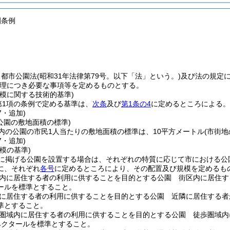
園条例
、都市公園法
(昭和31年法律第79号。以下「法」という。)
及び法の規定
理につき必要な事項等を定めるものとする。
模に関する技術的基準)
第1項の条例で定める基準は、
次条
及び
第1条の4
に定めるところによる。
7・追加)
公園の敷地面積の標準)
内の公園の市民1人当たりの敷地面積の標準は、10平方メートル
(市街
7・追加)
模の基準)
に掲げる公園を設置する場合は、それぞれの特質に応じて市における公
に、それぞれ
各号
に定めるところにより、その配置及び規模を定めるも
内に居住する者の利用に供することを目的とする公園 街区内に居住す
タールを標準とすること。
に居住する者の利用に供することを目的とする公園 近隣に居住する者
準とすること。
圏域内に居住する者の利用に供することを目的とする公園 徒歩圏域内
ヘクタールを標準とすること。