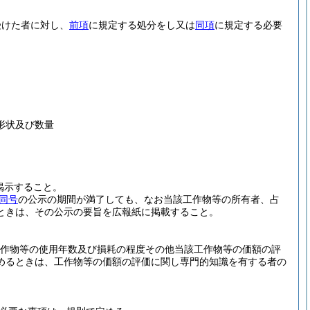
受けた者に対し、
前項
に規定する処分をし又は
同項
に規定する必要
形状及び数量
掲示すること。
同号
の公示の期間が満了しても、なお当該工作物等の所有者、占
ときは、その公示の要旨を広報紙に掲載すること。
工作物等の使用年数及び損耗の程度その他当該工作物等の価額の評
めるときは、工作物等の価額の評価に関し専門的知識を有する者の