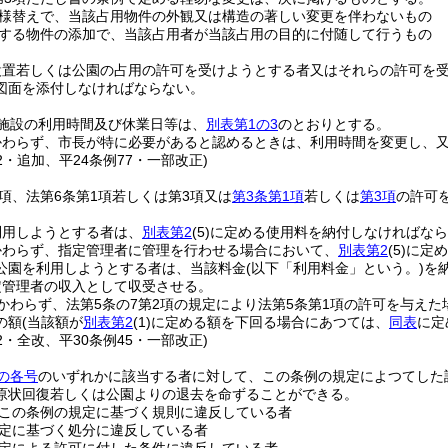
様替えで、当該占用物件の外観又は構造の著しい変更を伴わないもの
する物件の添加で、当該占用者が当該占用の目的に付随して行うもの
設置若しくは公園の占用の許可を受けようとする者又はそれらの許可を
図面を添付しなければならない。
施設の利用時間及び休業日等は、
別表第1の3
のとおりとする。
かわらず、市長が特に必要があると認めるときは、利用時間を変更し、
62・追加、平24条例77・一部改正)
1項、法第6条第1項若しくは第3項又は
第3条第1項
若しくは
第3項
の許可
利用しようとする者は、
別表第2
(5)
に定める使用料を納付しなければなら
かわらず、指定管理者に管理を行わせる場合において、
別表第2
(5)
に定め
公園を利用しようとする者は、当該料金
(以下「利用料金」という。)
を
定管理者の収入として収受させる。
かわらず、法第5条の7第2項の規定により法第5条第1項の許可を与え
の額
(当該額が
別表第2
(1)
に定める額を下回る場合にあつては、
同表
に定
62・全改、平30条例45・一部改正)
の各号
のいずれかに該当する者に対して、この条例の規定によつてした
原状回復若しくは公園よりの退去を命ずることができる。
この条例の規定に基づく規則に違反している者
定に基づく処分に違反している者