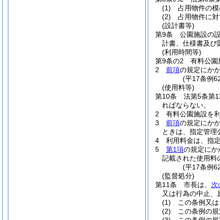
(1)
占用物件の模
(2)
占用物件に対
(設計書等)
第9条
公園施設の
計書、仕様書及び
(利用時間等)
第9条の2
有料公園
2
前項
の規定にか
(平17条例
(使用料等)
第10条
法第5条第
ればならない。
2
有料公園施設を
3
前項
の規定にか
ときは、指定管理
4
利用料金は、指
5
第1項
の規定にか
記載された使用料
(平17条例
(監督処分)
第11条
市長は、
次
又は行為の中止、
(1)
この条例又は
(2)
この条例の規