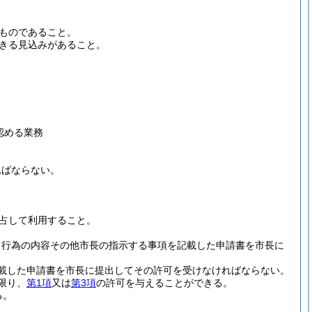
ものであること。
きる見込みがあること。
認める業務
ればならない。
占して利用すること。
、行為の内容その他市長の指示する事項を記載した申請書を市長に
載した申請書を市長に提出してその許可を受けなければならない。
限り、
第1項
又は
第3項
の許可を与えることができる。
る。