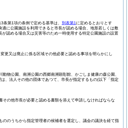
13条第1項の条例で定める基準は、
別表第1
に定めるとおりとす
快適に公園施設を利用できると市長が認める場合、地形若しくは敷
長が認める場合又は災害等のため一時使用する特定公園施設の設置
、変更又は廃止に係る区域その他必要と認める事項を明らかにし
川動物公園、南洲公園の西郷南洲顕彰館、かごしま健康の森公園、
理は、法人その他の団体であつて、市長が指定するもの
(以下「指定
書その他市長が必要と認める書類を添えて申請しなければならな
もののうちから指定管理者の候補者を選定し、議会の議決を経て指