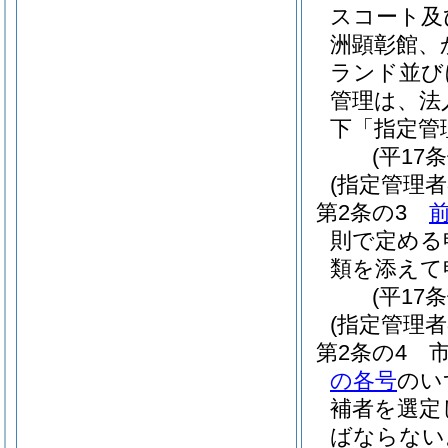
スコート及
洲顕彰館、
ランド並び
管理は、法
下「指定管
(平17
(指定管理
第2条の3
則で定める
類を添えて
(平17
(指定管理者
第2条の4
の各号
のい
補者を選定
ばならない