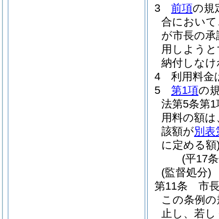
3
前項
の規
合において
が市長の承
用しようと
納付しなけ
4
利用料金
5
第1項
の
法第5条第
用料の額は
該額が
別表
に定める額
(平17
(監督処分)
第11条
市
この条例の
止し、若し