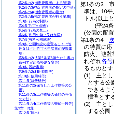
第2条の2
(指定管理者による管理)
第1条の3
第2条の3
(指定管理者の指定の申請)
準は、10
第2条の4
(指定管理者の指定)
第2条の5
(指定管理者が行う業務)
トル)
以上
第3条
(行為の制限)
(平24
第4条
(許可の特例)
第5条
(行為の禁止)
(公園の配
第6条
(利用の禁止又は制限)
第1条の4
第7条
(有料公園施設)
第8条
(公園施設の設置若しくは管
の特質に応
理又は占用許可の申請書の記載事
防火、避難
項)
第8条の2
(法第6条第3項ただし書の
れぞれ
各号
条例で定める軽易な変更)
第9条
(設計書等)
るものとす
第9条の2
(利用時間等)
(1)
主とし
第10条
(使用料等)
第11条
(監督処分)
とする公
第11条の2
(保管した工作物等の公
できるよ
示)
第11条の3
(工作物等の価額の評価
標準とす
の方法)
(2)
主とし
第11条の4
(工作物等の売却手続等)
第3章
雑則
する公園
第12条
(届出)