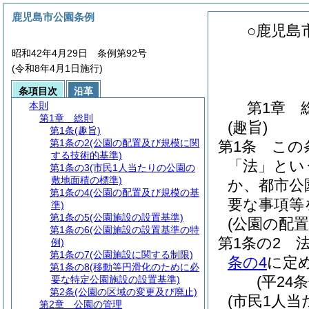
鹿児島市公園条例
○鹿児島
昭和42年4月29日 条例第92号
(令和8年4月1日施行)
条項目次
沿革
第1章
本則
第1章
総則
(趣旨)
第1条
(趣旨)
第1条の2
(公園の配置及び規模に関
第1条
この
する技術的基準)
「法」とい
第1条の3
(市民1人当たりの公園の
敷地面積の標準)
か、都市公
第1条の4
(公園の配置及び規模の基
要な事項等
準)
第1条の5
(公園施設の設置基準)
(公園の配
第1条の6
(公園施設の設置基準の特
第1条の2
例)
第1条の7
(公園施設に関する制限)
条の4
に定
第1条の8
(移動等円滑化のために必
(平24
要な特定公園施設の設置基準)
第2条
(公園の区域の変更及び廃止)
(市民1人
第2章
公園の管理