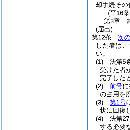
却手続その
(平16
第3章
(届出)
第12条
次
した者は、
い。
(1)
法第5
受けた者
完了した
(2)
前号
に
の占用を
(3)
第1号
状に回復
(4)
法第2
する必要