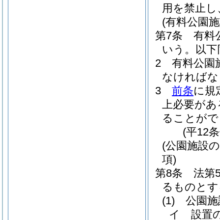
用を禁止し
(有料公園施
第7条
有料
いう。以下
2
有料公園
なければな
3
前条
に規
上必要があ
ることがで
(平12
(公園施設
項)
第8条
法第
るものとす
(1)
公園施
イ
設置