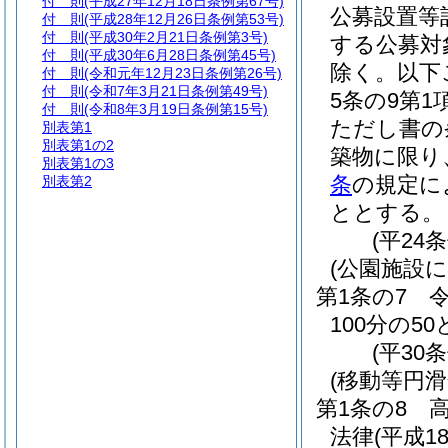
付 則
(平成27年12月18日条例第67号)
公募設置等
付 則
(平成28年12月26日条例第53号)
付 則
(平成30年2月21日条例第3号)
する公募対
付 則
(平成30年6月28日条例第45号)
除く。以下
付 則
(令和元年12月23日条例第26号)
付 則
(令和7年3月21日条例第49号)
5条の9第
付 則
(令和8年3月19日条例第15号)
ただし書の
別表第1
別表第1の2
築物に限り
別表第1の3
条
の規定に
別表第2
ととする。
(平24
(公園施設
第1条の7
100分の5
(平30
(移動等円
第1条の8
法律
(平成1