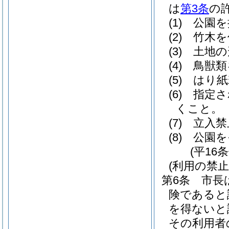
は
第3条
の
(1)
公園を
(2)
竹木を
(3)
土地の
(4)
鳥獣類
(5)
はり紙
(6)
指定さ
くこと。
(7)
立入禁
(8)
公園を
(平16
(利用の禁止
第6条
市長
険であると
を得ないと
その利用者