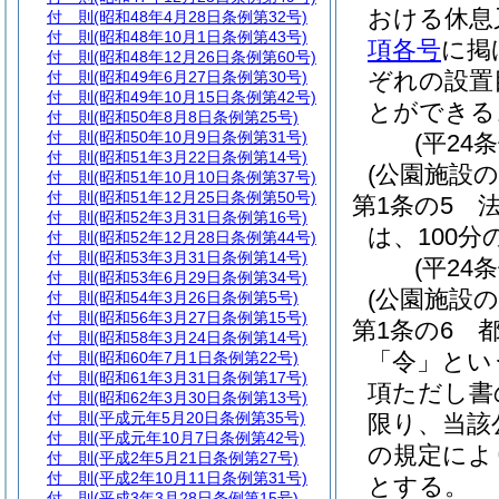
おける休息
付 則
(昭和48年4月28日条例第32号)
付 則
(昭和48年10月1日条例第43号)
項各号
に掲
付 則
(昭和48年12月26日条例第60号)
ぞれの設置
付 則
(昭和49年6月27日条例第30号)
付 則
(昭和49年10月15日条例第42号)
とができる
付 則
(昭和50年8月8日条例第25号)
付 則
(昭和50年10月9日条例第31号)
(平24
付 則
(昭和51年3月22日条例第14号)
(公園施設の
付 則
(昭和51年10月10日条例第37号)
付 則
(昭和51年12月25日条例第50号)
第1条の5
付 則
(昭和52年3月31日条例第16号)
は、100分
付 則
(昭和52年12月28日条例第44号)
付 則
(昭和53年3月31日条例第14号)
(平24
付 則
(昭和53年6月29日条例第34号)
(公園施設
付 則
(昭和54年3月26日条例第5号)
付 則
(昭和56年3月27日条例第15号)
第1条の6
付 則
(昭和58年3月24日条例第14号)
「令」とい
付 則
(昭和60年7月1日条例第22号)
付 則
(昭和61年3月31日条例第17号)
項ただし書
付 則
(昭和62年3月30日条例第13号)
付 則
(平成元年5月20日条例第35号)
限り、当該
付 則
(平成元年10月7日条例第42号)
の規定によ
付 則
(平成2年5月21日条例第27号)
付 則
(平成2年10月11日条例第31号)
とする。
付 則
(平成3年3月28日条例第15号)