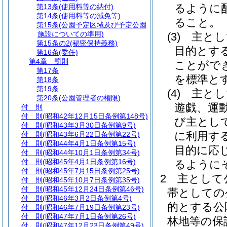
るように
第13条
(使用料等の納付)
第14条
(使用料等の減免等)
ること。
第15条
(公園予定区域及び予定公園
施設についての準用)
(3)
主とし
第15条の2
(秘密保持義務)
目的とす
第16条
(委任)
第4章
罰則
ことがで
第17条
を標準と
第18条
第19条
(4)
主とし
第20条
(公園管理者の権限)
遊戯、運
付 則
付 則
(昭和42年12月15日条例第148号)
び主とし
付 則
(昭和43年3月30日条例第9号)
に利用す
付 則
(昭和43年6月22日条例第22号)
付 則
(昭和44年4月1日条例第15号)
目的に応
付 則
(昭和44年10月1日条例第34号)
付 則
(昭和45年4月1日条例第16号)
るように
付 則
(昭和45年7月15日条例第25号)
2
主として
付 則
(昭和45年10月7日条例第35号)
付 則
(昭和45年12月24日条例第46号)
帯としての
付 則
(昭和46年3月2日条例第4号)
的とする公
付 則
(昭和46年7月19日条例第23号)
付 則
(昭和47年7月1日条例第26号)
林地等の保
付 則
(昭和47年12月23日条例第49号)