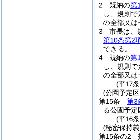
2
既納の
第
し、規則で
の全部又は
3
市長は、
第10条第2
できる。
4
既納の
第
し、規則で
の全部又は
(平17
(公園予定
第15条
第3
る公園予定
(平16
(秘密保持義
第15条の2