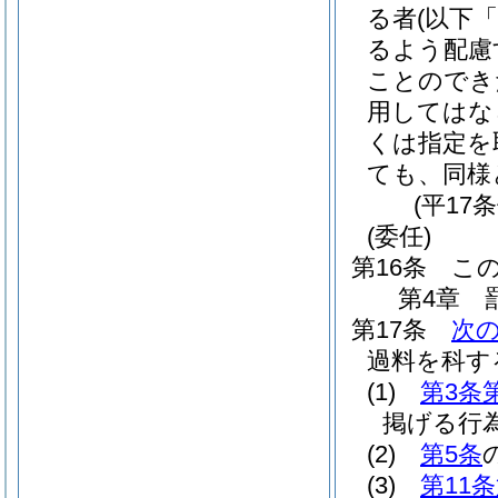
る者
(以下
るよう配慮
ことのでき
用してはな
くは指定を
ても、同様
(平17
(委任)
第16条
こ
第4章
第17条
次
過料を科す
(1)
第3条
掲げる行
(2)
第5条
(3)
第11