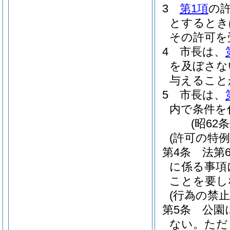
3
第1項
の
とするとき
その許可を
4
市長は、
を及ぼさな
与えること
5
市長は、
内で条件を
(昭62
(許可の特例
第4条
法第
に係る事項
ことを要し
(行為の禁止
第5条
公園
ない。
ただ