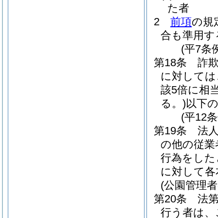
た者
2
前項
の規
合も準用す
(平7条
第18条
詐
に対しては
該5倍に相
る。)
以下
(平12
第19条
法
の他の従業
行為をした
に対して各
(公園管理者
第20条
法
行う者は、