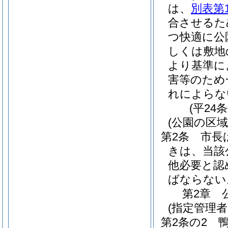
は、
別表第
合させるた
つ快適に公
しくは敷地
より基準に
害等のため
れによらな
(平24
(公園の区
第2条
市長
きは、当該
他必要と認
ばならない
第2章
(指定管理
第2条の2