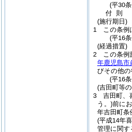
(平30
付
則
(施行期日)
1
この条例
(平16
(経過措置)
2
この条例
年鹿児島市条
びその他の
(平16
(吉田町等
3
吉田町、
う。)
前に
年吉田町条例
(平成14年
管理に関す