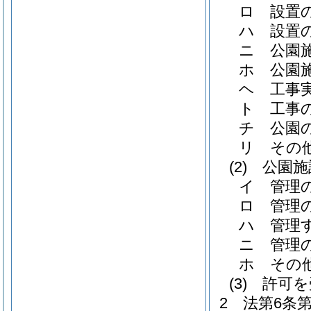
ロ
設置
ハ
設置
ニ
公園
ホ
公園
ヘ
工事
ト
工事
チ
公園
リ
その
(2)
公園施
イ
管理
ロ
管理
ハ
管理
ニ
管理
ホ
その
(3)
許可を
2
法第6条