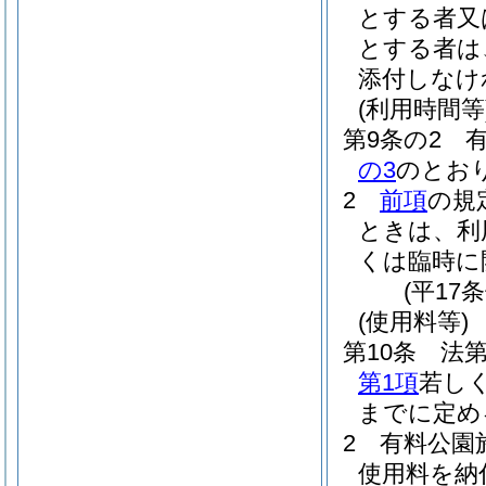
とする者又
とする者は
添付しなけ
(利用時間等
第9条の2
の3
のとお
2
前項
の規
ときは、利
くは臨時に
(平17
(使用料等)
第10条
法第
第1項
若し
までに定め
2
有料公園
使用料を納