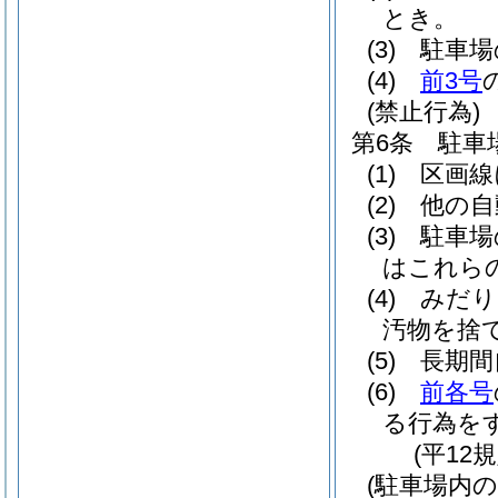
とき。
(3)
駐車場
(4)
前3号
(禁止行為)
第6条
駐車
(1)
区画線
(2)
他の自
(3)
駐車場
はこれら
(4)
みだり
汚物を捨
(5)
長期間
(6)
前各号
る行為を
(平12
(駐車場内の