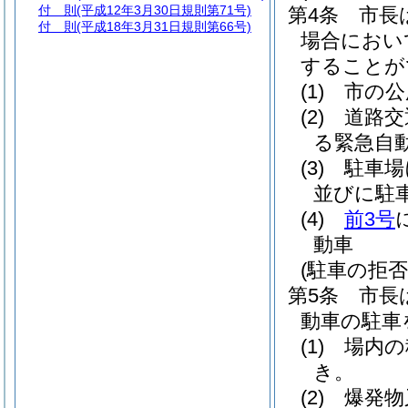
付 則
(平成12年3月30日規則第71号)
第4条
市長
付 則
(平成18年3月31日規則第66号)
場合におい
することが
(1)
市の公
(2)
道路交
る緊急自
(3)
駐車場
並びに駐
(4)
前3号
動車
(駐車の拒否
第5条
市長
動車の駐車
(1)
場内の
き。
(2)
爆発物