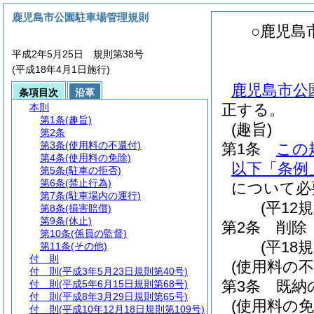
鹿児島市公園駐車場管理規則
○鹿児島
平成2年5月25日 規則第38号
(平成18年4月1日施行)
鹿児島市公園
条項目次
沿革
正する。
本則
第1条
(趣旨)
(趣旨)
第2条
第3条
(使用料の不還付)
第1条
この
第4条
(使用料の免除)
以下「条例
第5条
(駐車の拒否)
第6条
(禁止行為)
について必
第7条
(駐車場内の運行)
(平12
第8条
(損害賠償)
第9条
(休止)
第2条
削除
第10条
(係員の監督)
(平18規
第11条
(その他)
付 則
(使用料の不
付 則
(平成3年5月23日規則第40号)
第3条
既納
付 則
(平成5年6月15日規則第68号)
付 則
(平成8年3月29日規則第65号)
(使用料の免
付 則
(平成10年12月18日規則第109号)