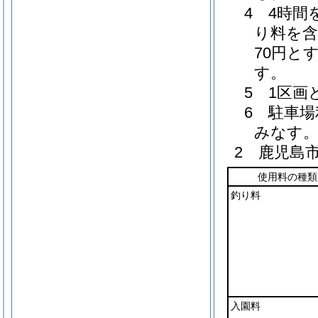
4 4時
り料を含
70円と
す。
5 1区
6 駐車
みなす
2 鹿児島
使用料の種類
釣り料
入園料