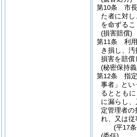
第10条
市
た者に対し
を命ずるこ
(損害賠償)
第11条
利
き損し、汚
損害を賠償
(秘密保持義
第12条
指
事者」とい
るとともに
に漏らし、
定管理者の
れ、又は従
(平17
(委任)