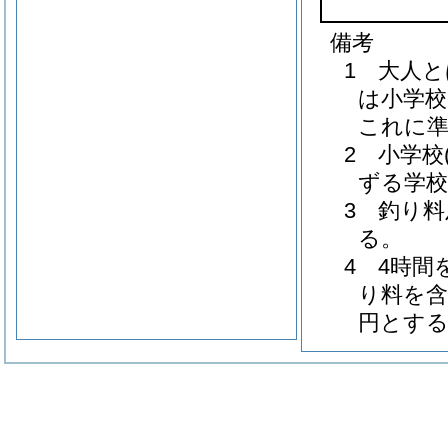
備考
1 大人
は小学校
これに
2 小学
ずる学
3 釣り
る。
4 4時
り料を含
円とする