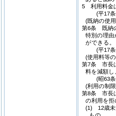
5
利用料金
(平17
(既納の使用
第6条
既納
特別の理由
ができる。
(平17
(使用料等の
第7条
市長
料を減額し
(昭63
(利用の制限
第8条
市長
の利用を拒
(1)
12歳
もの