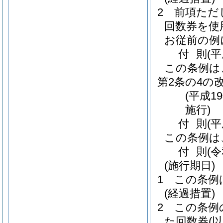
2
前項ただ
回数券を使
お従前の例
付
則
(
この条例は
第2条の4の
(平成1
施行)
付
則
(
この条例は
付
則
(
(施行期日)
1
この条例
(経過措置)
2
この条例
た回数券
(