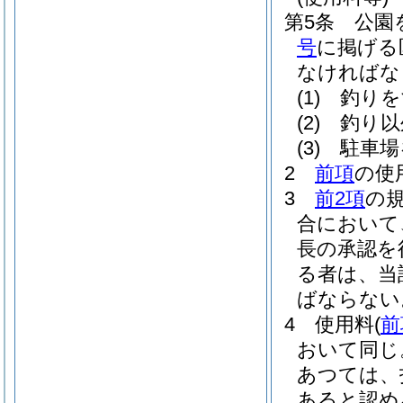
第5条
公園
号
に掲げる
なければな
(1)
釣りを
(2)
釣り以
(3)
駐車場
2
前項
の使
3
前2項
の
合において
長の承認を
る者は、当
ばならない
4
使用料
(
前
おいて同じ
あつては、
あると認め