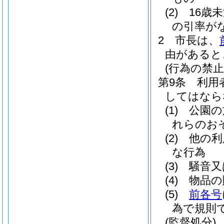
(2)
16歳
の引率が
2
市長は、
由があると
(行為の禁止
第9条
利用
してはなら
(1)
公園の
れらのお
(2)
他の利
な行為
(3)
騒音又
(4)
物品の
(5)
前各号
為で規則
(監督処分)