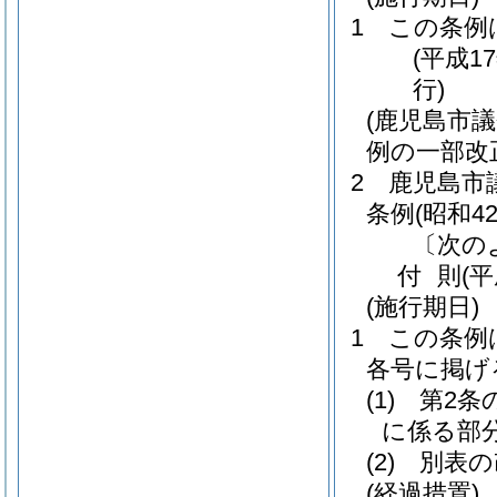
1
この条例
(平成1
行)
(鹿児島市
例の一部改
2
鹿児島市
条例
(昭和4
〔次の
付
則
(
(施行期日)
1
この条例
各号に掲げ
(1)
第2条
に係る部
(2)
別表の
(経過措置)