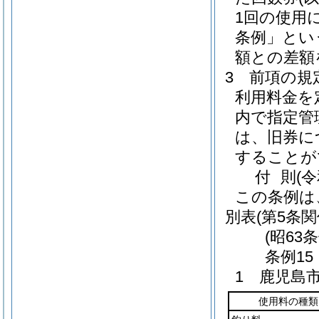
1回の使用
条例」とい
額との差額
3
前項の規
利用料金を
内で指定管
は、旧券に
することが
付
則
(
この条例は
別表
(第5条関
(昭63
条例15
1 鹿児島
使用料の種類