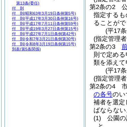
第13条
(委任)
第2条の2
付 則
付 則
(昭和63年3月19日条例第5号)
指定するも
付 則
(平成17年3月30日条例第16号)
ることがで
付 則
(平成17年7月11日条例第59号)
付 則
(平成19年3月27日条例第15号)
(平17
付 則
(平成27年7月1日条例第42号)
(指定管理
付 則
(令和7年3月21日条例第30号)
付 則
(令和8年3月19日条例第15号)
第2条の3
別表
(第5条関係)
則で定める
類を添えて
(平17
(指定管理者
第2条の4
の各号
のい
補者を選定
ばならない
(1)
公園の
と。