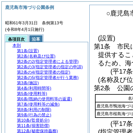
鹿児島市海づり公園条例
○鹿児島
昭和61年3月31日 条例第13号
(令和8年4月1日施行)
(設置)
条項目次
沿革
第1条
市民
本則
第1条
(設置)
提供するこ
第2条
(名称及び位置)
第2条の2
(指定管理者による管理)
るため、海
第2条の3
(指定管理者の指定の申請)
(平17
第2条の4
(指定管理者の指定)
第2条の5
(指定管理者が行う業務)
(名称及び位
第3条
(施設)
第2条
公園
第4条
(利用時間等)
第5条
(使用料等)
名
第6条
(既納の使用料等の返還)
第7条
(使用料等の減免)
鹿児島市鴨池海づ
第8条
(利用の制限)
鹿児島市桜島海づ
第9条
(行為の禁止)
第10条
(監督処分)
(平17
第11条
(損害賠償)
(指定管理
第12条
(秘密保持義務)