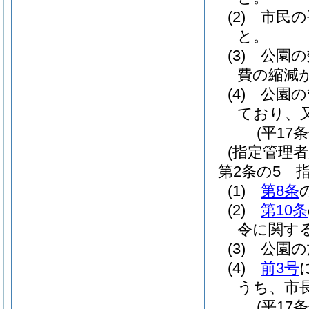
(2)
市民の
と。
(3)
公園の
費の縮減
(4)
公園の
ており、
(平17
(指定管理者
第2条の5
(1)
第8条
(2)
第10条
令に関す
(3)
公園の
(4)
前3号
うち、市
(平17