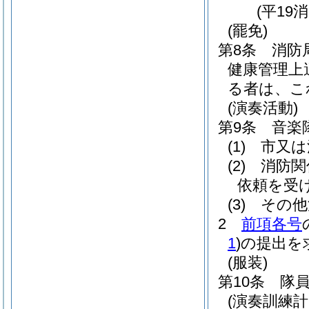
(平19
(罷免)
第8条
消防
健康管理上
る者は、こ
(演奏活動)
第9条
音楽
(1)
市又は
(2)
消防関
依頼を受
(3)
その他
2
前項各号
1
)
の提出を
(服装)
第10条
隊
(演奏訓練計