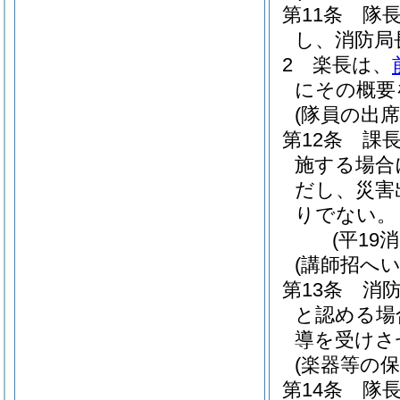
第11条
隊
し、消防局
2
楽長は、
にその概要
(隊員の出席
第12条
課
施する場合
だし、災害
りでない。
(平19
(講師招へい
第13条
消
と認める場
導を受けさ
(楽器等の保
第14条
隊