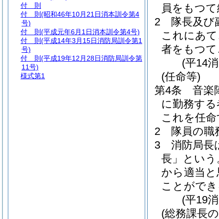
付 則
員をもつて
付 則
(昭和46年10月21日消本訓令第4
2
隊長及び
号)
付 則
(平成元年6月1日消本訓令第4号)
これにあて
付 則
(平成14年3月15日消防局訓令第1
者をもつて
号)
付 則
(平成19年12月28日消防局訓令第
(平14
11号)
(任命等)
様式第1
第4条
音楽
に勤務する
これを任命
2
隊員の職
3
消防局長
長」という
から適当と
ことができ
(平19
(総務課長の