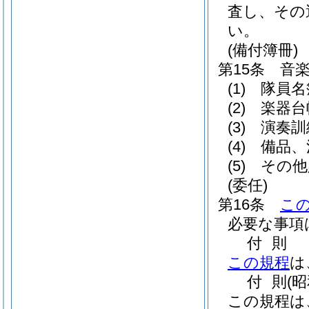
査し、その
い。
(備付簿冊)
第15条
音
(1)
隊員名
(2)
楽器台
(3)
演奏訓
(4)
備品、
(5)
その他
(委任)
第16条
こ
必要な事項
付
則
この規程
は
付
則
(昭
この規程は