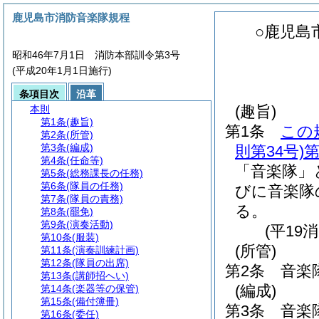
鹿児島市消防音楽隊規程
○鹿児島
昭和46年7月1日 消防本部訓令第3号
(平成20年1月1日施行)
条項目次
沿革
(趣旨)
本則
第1条
(趣旨)
第1条
この
第2条
(所管)
第3条
(編成)
則第34号)
第
第4条
(任命等)
「音楽隊」
第5条
(総務課長の任務)
第6条
(隊員の任務)
びに音楽隊
第7条
(隊員の責務)
る。
第8条
(罷免)
第9条
(演奏活動)
(平19
第10条
(服装)
(所管)
第11条
(演奏訓練計画)
第12条
(隊員の出席)
第2条
音楽
第13条
(講師招へい)
(編成)
第14条
(楽器等の保管)
第15条
(備付簿冊)
第3条
音楽
第16条
(委任)