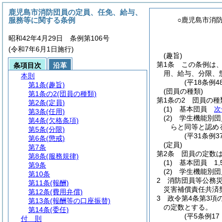
鹿児島市消防団員の定員、任免、給与、
服務等に関する条例
○鹿児島市消
昭和42年4月29日 条例第106号
(令和7年6月1日施行)
(趣旨)
第1条
この条例は
条項目次
沿革
用、給与、分限、
本則
(平18条例
第1条
(趣旨)
(団員の種類)
第1条の2
(団員の種類)
第1条の2
団員の種
第2条
(定員)
(1)
基本団員
次
第3条
(任用)
(2)
学生機能別団
第4条
(欠格条項)
らと同等と認め
第5条
(分限)
(平31条例3
第6条
(懲戒)
(定員)
第7条
第2条
団員の定数
第8条
(服務規律)
(1)
基本団員 1,
第9条
(2)
学生機能別団
第10条
2
消防団員等公務
第11条
(報酬)
災害補償責任共済
第12条
(費用弁償)
3
政令第4条第3
第13条
(報酬等の口座振替)
の定数とする。
第14条
(委任)
(平5条例1
付 則