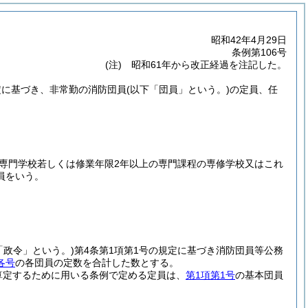
昭和42年4月29日
条例第106号
(注) 昭和61年から改正経過を注記した。
規定に基づき、非常勤の消防団員
(以下「団員」という。)
の定員、任
専門学校若しくは修業年限2年以上の専門課程の専修学校又はこれ
員をいう。
「政令」という。)
第4条第1項第1号の規定に基づき消防団員等公務
各号
の各団員の定数を合計した数とする。
算定するために用いる条例で定める定員は、
第1項第1号
の基本団員