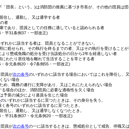
下「団長」という。)
は消防団の推薦に基づき市長が、その他の団員は団
居住し、通勤し、又は通学する者
上の者
康であり、団員としての任務に適していると認められる者
24・平31条例37・一部改正)
いずれかに該当する者は、団員となることができない。
刑に処せられ、その執行を終るまでの者、又はその執行を受けることが
により懲戒免職の処分を受け当該処分の日から2年を経過しない者
期にわたり居住地を離れて生活することを常とする者
46・令元条例20・令7条例55・一部改正)
、団員が
次の各号
のいずれかに該当する場合においてはこれを降任し、
くない場合
ため、職務の遂行に支障があり、又はこれにたえられない場合
する場合のほか、消防団員に必要な適格性を欠く場合
は予算の減少により過員を生じた場合
号
のいずれかに該当するに至つたときは、その身分を失う。
除く各号のいずれかに該当するに至つたとき。
居住し、通勤し、又は通学しなくなつたとき。
24・平31条例37・令元条例20・一部改正)
、団員が
次の各号
の一に該当するときは、懲戒処分として戒告、停職又