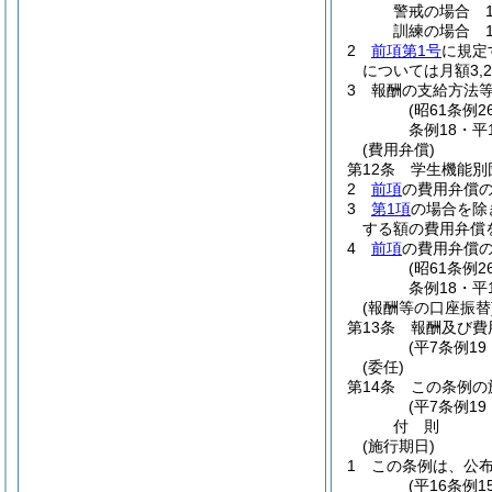
警戒の場合 1
訓練の場合 1
2
前項第1号
に規定
については月額3,
3
報酬の支給方法
(昭61条例
条例18・平
(費用弁償)
第12条
学生機能別
2
前項
の費用弁償
3
第1項
の場合を除
する額の費用弁償
4
前項
の費用弁償
(昭61条例
条例18・平
(報酬等の口座振替
第13条
報酬及び費
(平7条例1
(委任)
第14条
この条例の
(平7条例1
付
則
(施行期日)
1
この条例は、公
(平16条例