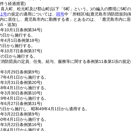
伴う経過措置)
、喜入町、松元町及び郡山町
(以下「5町」という。)
の編入の際現に5町
1号
の規定の適用については、
同号
中「所轄区域
(鹿児島市消防団規則
(
内に居住し、鹿児島市内に勤務する者」とあるのは、「鹿児島市内に居
55・追加)
3年10月1日
条例第34号)
の日から施行する。
4年4月1日
条例第18号)
の日から施行する。
5年10月7日
条例第37号)
布の日から施行する。
消防団員の定員、任免、給与、服務等に関する条例第11条第1項の規定は、
7年3月29日
条例第9号)
7年4月1日から施行する。
8年3月31日
条例第20号)
8年4月1日から施行する。
9年3月30日
条例第10号)
9年4月1日から施行する。
9年6月27日
条例第31号)
の日から施行し、昭和49年4月1日から適用する。
0年3月22日
条例第9号)
0年4月1日から施行する。
1年3月22日
条例第16号)
1年4月1日から施行する。