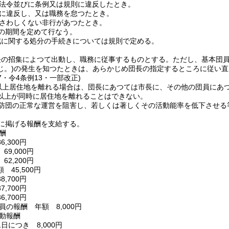
法令並びに条例又は規則に違反したとき。
に違反し、又は職務を怠つたとき。
さわしくない非行があつたとき。
の期間を定めて行なう。
戒に関する処分の手続きについては規則で定める。
長の招集によつて出動し、職務に従事するものとする。
ただし、基本団
じ。)
の発生を知つたときは、あらかじめ団長の指定するところに従い直
37・令4条例13・一部改正)
日以上居住地を離れる場合は、団長にあつては市長に、その他の団員にあ
以上が同時に居住地を離れることはできない。
防団の正常な運営を阻害し、若しくは著しくその活動能率を低下させる
に掲げる報酬を支給する。
酬
,300円
9,000円
2,200円
 45,500円
,700円
,700円
,700円
員の報酬 年額 8,000円
動報酬
日につき 8,000円