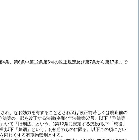
4条、第6条中第12条第6号の改正規定及び第7条から第17条まで
とされ、なお効力を有することとされ又は改正前若しくは廃止前の
刑法等の一部を改正する法律
(令和4年法律第67号。以下「刑法等一
において「旧刑法」という。)
第12条に規定する懲役
(以下「懲役」
錮
(以下「禁錮」という。)
(有期のものに限る。以下この項におい
を同じくする有期拘禁刑とする。