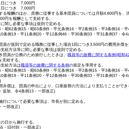
日につき 7,000円
日につき 7,000円
する報酬のほか、庶務に従事する基本団員については月額4,800円を
200円を報酬として支給する。
等に関し必要な事項は規則で定める。
26・昭62条例15・昭63条例9・平元条例16・平2条例15・平3条例16・平
10条例19・平11条例20・平12条例46・平30条例33・平31条例37・令
団員が規則で定める職務に従事した場合1回につき3,500円の費用弁償
の支給方法等に関し必要な事項は規則で定める。
き団員が公務のため旅行したときは、
職員等の旅費に関する条例
(昭和4
を支給する。
の支給方法は
職員等の旅費に関する条例
の規定を準用する。
26・昭62条例15・昭63条例9・平元条例16・平2条例15・平3条例16・平
10条例19・平11条例20・平12条例46・平30条例33・平31条例37・令
)
用弁償は、団員の申出により、口座振替の方法により支払うことができ
9・追加、令4条例13・一部改正)
施行について必要な事項は、市長が別に定める。
9・一部改正)
布の日から施行する。
155・旧付則・一部改正)