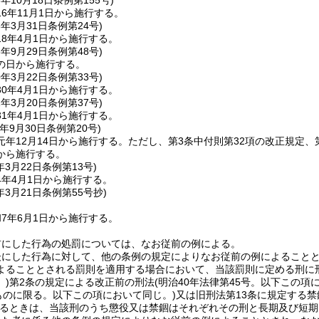
6年10月18日
条例第155号)
6年11月1日から施行する。
8年3月31日
条例第24号)
8年4月1日から施行する。
8年9月29日
条例第48号)
の日から施行する。
0年3月22日
条例第33号)
0年4月1日から施行する。
1年3月20日
条例第37号)
1年4月1日から施行する。
年9月30日
条例第20号)
年12月14日から施行する。
ただし、第3条中付則第32項の改正規定、第
から施行する。
年3月22日
条例第13号)
4年4月1日から施行する。
年3月21日
条例第55号抄)
7年6月1日から施行する。
前にした行為の処罰については、なお従前の例による。
後にした行為に対して、他の条例の規定によりなお従前の例によること
よることとされる罰則を適用する場合において、当該罰則に定める刑に
)
第2条の規定による改正前の刑法
(明治40年法律第45号。以下この項
ものに限る。以下この項において同じ。)
又は旧刑法第13条に規定する禁
るときは、当該刑のうち懲役又は禁錮はそれぞれその刑と長期及び短期