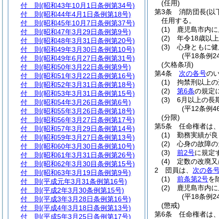
(任用)
付 則
(昭和43年10月1日条例第34号)
第3条
消防団長
(以
付 則
(昭和44年4月1日条例第18号)
任用する。
付 則
(昭和45年10月7日条例第37号)
(1)
鹿児島市内に
付 則
(昭和47年3月29日条例第9号)
(2)
年令18歳以
付 則
(昭和48年3月31日条例第20号)
(3)
心身ともに健
付 則
(昭和49年3月30日条例第10号)
(平18条例
付 則
(昭和49年6月27日条例第31号)
(欠格条項)
付 則
(昭和50年3月22日条例第9号)
第4条
次の各号
の
付 則
(昭和51年3月22日条例第16号)
(1)
拘禁刑以上の
付 則
(昭和52年3月31日条例第18号)
(2)
第6条
の規定
付 則
(昭和53年3月31日条例第15号)
(3)
6月以上の長
付 則
(昭和54年3月26日条例第6号)
(平12条例
付 則
(昭和55年3月26日条例第18号)
(分限)
付 則
(昭和56年3月27日条例第17号)
第5条
任命権者は
付 則
(昭和57年3月29日条例第14号)
(1)
勤務実績が良
付 則
(昭和59年3月27日条例第13号)
(2)
心身の故障の
付 則
(昭和60年3月30日条例第10号)
(3)
前2号
に規定
付 則
(昭和61年3月31日条例第26号)
(4)
定数の改廃又
付 則
(昭和62年3月30目条例第15号)
2
団員は、
次の各
付 則
(昭和63年3月19日条例第9号)
(1)
前条第2号
を
付 則
(平成元年3月31条例第16号)
(2)
鹿児島市内に
付 則
(平成2年3月30条例第15号)
(平18条例
付 則
(平成3年3月28日条例第16号)
(懲戒)
付 則
(平成4年3月18日条例第13号)
第6条
任命権者は
付 則
(平成5年3月25日条例第17号)