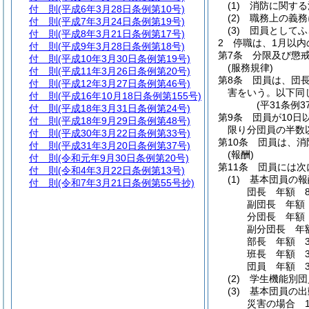
(1)
消防に関する
付 則
(平成6年3月28日条例第10号)
(2)
職務上の義務
付 則
(平成7年3月24日条例第19号)
(3)
団員としてふ
付 則
(平成8年3月21日条例第17号)
2
停職は、1月以内
付 則
(平成9年3月28日条例第18号)
第7条
分限及び懲
付 則
(平成10年3月30日条例第19号)
(服務規律)
付 則
(平成11年3月26日条例第20号)
第8条
団員は、団
付 則
(平成12年3月27日条例第46号)
害をいう。以下同
付 則
(平成16年10月18日条例第155号)
(平31条例
付 則
(平成18年3月31日条例第24号)
第9条
団員が10
付 則
(平成18年9月29日条例第48号)
限り分団員の半数
付 則
(平成30年3月22日条例第33号)
第10条
団員は、消
付 則
(平成31年3月20日条例第37号)
(報酬)
付 則
(令和元年9月30日条例第20号)
第11条
団員には次
付 則
(令和4年3月22日条例第13号)
(1)
基本団員の報
付 則
(令和7年3月21日条例第55号抄)
団長 年額 86
副団長 年額 6
分団長 年額 6
副分団長 年額
部長 年額 38
班長 年額 37
団員 年額 36
(2)
学生機能別団
(3)
基本団員の出
災害の場合 1