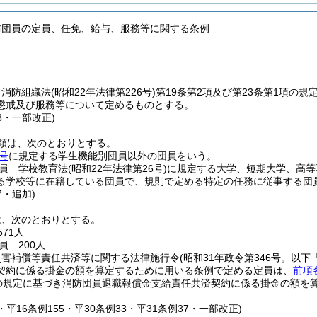
防団員の定員、任免、給与、服務等に関する条例
、消防組織法
(昭和22年法律第226号)
第19条第2項及び第23条第1項の
懲戒及び服務等について定めるものとする。
48・一部改正)
類は、次のとおりとする。
号
に規定する学生機能別団員以外の団員をいう。
員 学校教育法
(昭和22年法律第26号)
に規定する大学、短期大学、高等
る学校等に在籍している団員で、規則で定める特定の任務に従事する団
7・追加)
は、次のとおりとする。
571人
員 200人
災害補償等責任共済等に関する法律施行令
(昭和31年政令第346号。以下
契約に係る掛金の額を算定するために用いる条例で定める定員は、
前項
項の規定に基づき消防団員退職報償金支給責任共済契約に係る掛金の額を
7・平16条例155・平30条例33・平31条例37・一部改正)