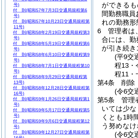
ができるも
号)
付 則
(昭和57年7月3日交通局規程第6
間勤務職員
号)
れの勤務形
付 則
(昭和57年10月23日交通局規程第
11号)
6
管理者は
付 則
(昭和58年2月19日交通局規程第3
号)
合には、勤
付 則
(昭和58年5月19日交通局規程第6
が引き続き
号)
付 則
(昭和58年6月10日交通局規程第9
(平9
号)
程13
付 則
(昭和58年7月1日交通局規程第10
号)
程11・
付 則
(昭和58年9月29日交通局規程第
第4条
削除
13号)
付 則
(昭和58年12月28日交通局規程第
(令6交
16号)
第5条
管理
付 則
(昭和59年1月26日交通局規程第1
号)
いては少な
付 則
(昭和59年5月17日交通局規程第5
号)
くとも1時
付 則
(昭和59年9月6日交通局規程第12
う努めなけ
号)
付 則
(昭和59年12月27日交通局規程第
(令6交
16号)