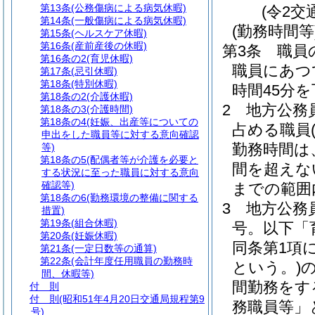
第13条
(公務傷病による病気休暇)
(令2交
第14条
(一般傷病による病気休暇)
(勤務時間等
第15条
(ヘルスケア休暇)
第16条
(産前産後の休暇)
第3条
職員
第16条の2
(育児休暇)
職員にあつて
第17条
(忌引休暇)
第18条
(特別休暇)
時間45分
第18条の2
(介護休暇)
2
地方公務
第18条の3
(介護時間)
第18条の4
(妊娠、出産等についての
占める職員
申出をした職員等に対する意向確認
勤務時間は
等)
第18条の5
(配偶者等が介護を必要と
間を超えな
する状況に至った職員に対する意向
確認等)
までの範囲
第18条の6
(勤務環境の整備に関する
3
地方公務
措置)
第19条
(組合休暇)
号。以下「
第20条
(妊娠休暇)
同条第1項
第21条
(一定日数等の通算)
第22条
(会計年度任用職員の勤務時
という。)
間、休暇等)
間勤務をす
付 則
付 則
(昭和51年4月20日交通局規程第9
務職員等」
号)