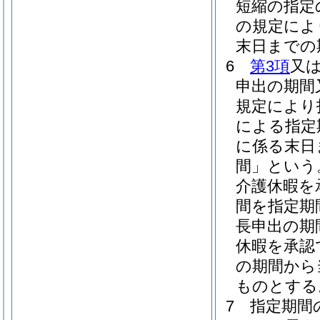
短縮の指定
の規定によ
末日までの
6
第3項
又
申出の期間
規定により
による指定
に係る末日
間」という
介護休暇を
間を指定期
長申出の期
休暇を承認
の期間から
ものとする
7
指定期間