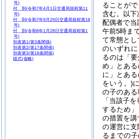
号)
ることがで
付 則
(令和7年4月1日交通局規程第11
含む。以下
号)
付 則
(令和7年9月29日交通局規程第18
配偶者で当
号)
午前5時ま
付 則
(令和8年1月28日交通局規程第1
号)
て常態とし
別表第1
(第3条関係)
のいずれに
別表第2
(第17条関係)
別表第3
(第18条関係)
るのは「要
様式
(省略)
め」とある
に」とある
をいう。)
の子のある
「当該子を
するため」
の措置を講
の運営に支
るまでの子