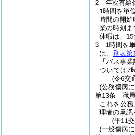
2
年次有給
1時間を単
時間の開始
業の時刻ま
休暇は、1
3
1時間を
は、
別表第
「バス事業
ついては7
(令6
(公務傷病
第13条
職
これを公務
理者の承認
(平11
(一般傷病