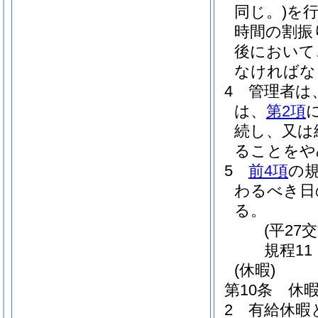
同じ。)
を行
時間の割振
後において
なければな
4
管理者は
は、
第2項
続し、又は
ることをや
5
前4項
の
わるべき日
る。
(平27
規程11
(休暇)
第10条
休
2
有給休暇