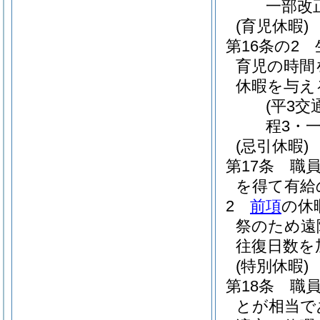
一部改
(育児休暇)
第16条の2
育児の時間
休暇を与え
(平3
程3・一
(忌引休暇)
第17条
職
を得て有給
2
前項
の休
祭のため遠
往復日数を
(特別休暇)
第18条
職
とが相当で