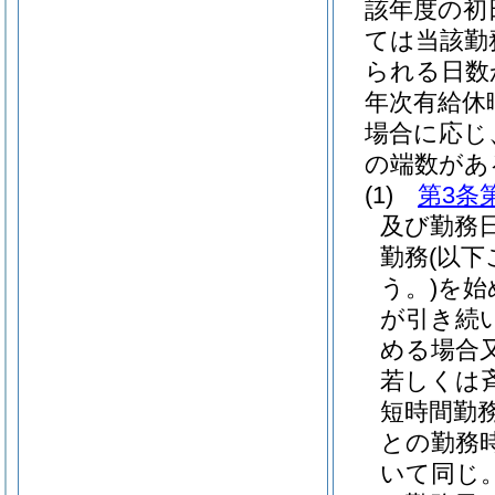
該年度の初
ては当該勤
られる日数
年次有給休
場合に応じ
の端数があ
(1)
第3条
及び勤務
勤務
(以
う。)
を始
が引き続
める場合
若しくは
短時間勤
との勤務
いて同じ。