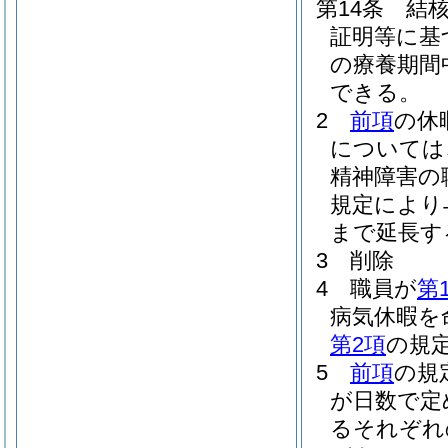
第14条
結
証明等に基
の療養期間
できる。
2
前項
の休
については
精神障害の
規定により
まで延長す
3
削除
4
職員が
第
病気休暇を
第2項
の規
5
前項
の規
が日数で定
るそれぞれ