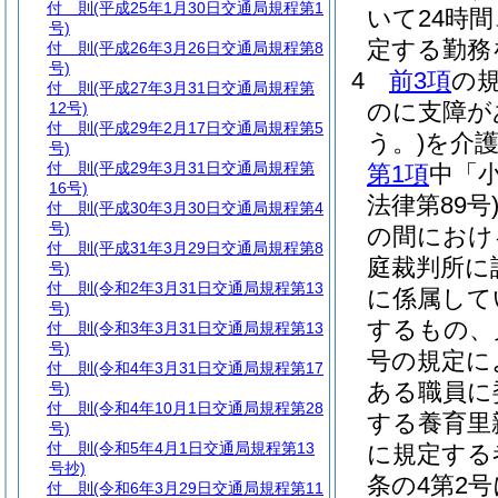
付 則
(平成25年1月30日交通局規程第1
いて24時
号)
定する勤務
付 則
(平成26年3月26日交通局規程第8
号)
4
前3項
の
付 則
(平成27年3月31日交通局規程第
のに支障が
12号)
付 則
(平成29年2月17日交通局規程第5
う。)
を介
号)
付 則
(平成29年3月31日交通局規程第
第1項
中「
16号)
法律第89号
付 則
(平成30年3月30日交通局規程第4
号)
の間におけ
付 則
(平成31年3月29日交通局規程第8
庭裁判所に
号)
付 則
(令和2年3月31日交通局規程第13
に係属して
号)
するもの、
付 則
(令和3年3月31日交通局規程第13
号)
号の規定に
付 則
(令和4年3月31日交通局規程第17
ある職員に
号)
付 則
(令和4年10月1日交通局規程第28
する養育里
号)
付 則
(令和5年4月1日交通局規程第13
に規定する
号抄)
条の4第2
付 則
(令和6年3月29日交通局規程第11