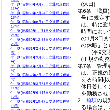
(休日)
付 則
(昭和60年4月25日交通局規程第
11号)
第6条
職員
付 則
(昭和60年7月24日交通局規程第
号)
に規定
16号)
付 則
(昭和60年8月15日交通局規程第
は、特に勤
17号)
時間におい
付 則
(昭和60年11月1日交通局規程第
24号)
の1月3日
付 則
(昭和60年12月3日交通局規程第
25号)
の休暇」と
付 則
(昭和61年2月10日交通局規程第1
(平9交
号)
付 則
(昭和61年3月30日交通局規程第7
(正規の勤
号)
第7条
管理
付 則
(昭和61年7月16日交通局規程第9
号)
は、正規の
付 則
(昭和62年2月23日交通局規程第2
える時間
(
号)
付 則
(昭和62年3月31日交通局規程第
休日若しく
11号)
を勤務させ
付 則
(昭和62年6月17日交通局規程第
12号)
2
前項
の規
付 則
(昭和62年10月7日交通局規程第
19号)
る場合は、