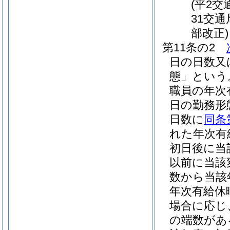
(平2
31交
部改正)
第11条の2
日の日数又
態」という
職員の年次
日の勤務形
日数に
同条
れた年次有
初日後に当
以前に当該
数から当該
年次有給休
場合に応じ
の端数があ