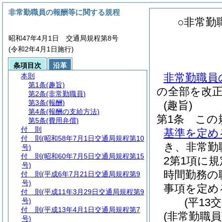
非常勤職員の報酬等に関する規程
○非常勤
昭和47年4月1日 交通局規程第8号
(令和2年4月1日施行)
条項目次
沿革
非常勤職員
本則
第1条
(趣旨)
の全部を改
第2条
(非常勤職員)
第3条
(報酬)
(趣旨)
第4条
(報酬の支給方法)
第1条
この
第5条
(費用弁償)
付 則
基準を定め
付 則
(昭和58年7月1日交通局規程第10
き、非常勤
号)
付 則
(昭和60年7月5日交通局規程第15
2第1項に
号)
時間勤務の
付 則
(平成6年7月21日交通局規程第9
号)
事項を定め
付 則
(平成11年3月29日交通局規程第9
(平13
号)
付 則
(平成13年4月1日交通局規程第7
(非常勤職員
号)