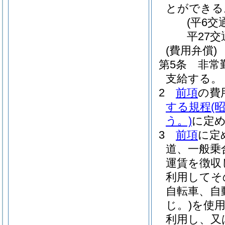
とができる
(平6交
平27
(費用弁償)
第5条
非常
支給する。
2
前項
の費
する規程
(
う。)
に定
3
前項
に定
道、一般乗
運賃を徴収
利用してそ
自転車、自
じ。)
を使
利用し、又