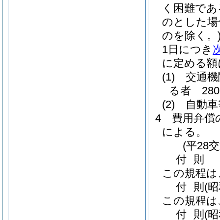
く困難であ
のとした場
のを除く。
1日につき
に定める額
(1)
交通機
る者 28
(2)
自動車
4
費用弁償
による。
(平28
付
則
この規程は
付
則
(
この規程は
付
則
(