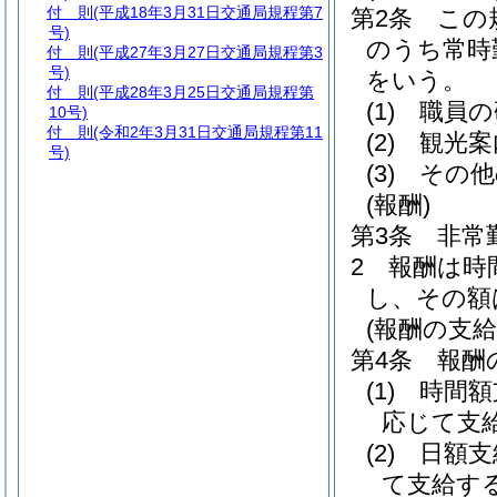
付 則
(平成18年3月31日交通局規程第7
第2条
この
号)
のうち常時
付 則
(平成27年3月27日交通局規程第3
号)
をいう。
付 則
(平成28年3月25日交通局規程第
(1)
職員の
10号)
付 則
(令和2年3月31日交通局規程第11
(2)
観光案
号)
(3)
その他
(報酬)
第3条
非常
2
報酬は時
し、その額
(報酬の支給
第4条
報酬
(1)
時間額
応じて支
(2)
日額支
て支給す