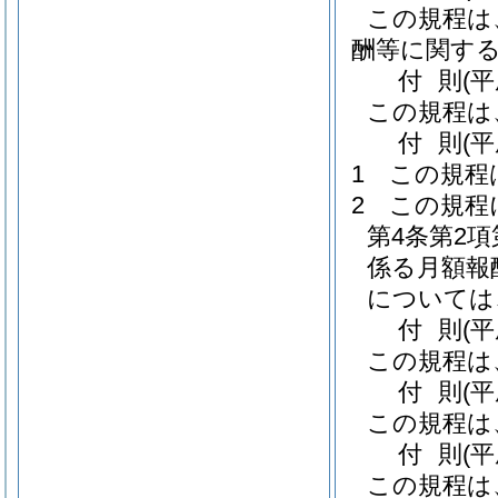
この規程は
酬等に関する
付
則
(
この規程は
付
則
(
1
この規程
2
この規程
第4条第2
係る月額報
については
付
則
(
この規程は
付
則
(
この規程は
付
則
(
この規程は