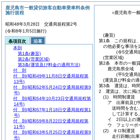
鹿児島市一般貸切旅客自動車乗車料条例
施行規程
○鹿児島市一
昭和48年3月28日 交通局規程第2号
(令和8年1月5日施行)
(趣旨)
第1条
この規程は
条項目次
沿革
の他必要な事項を
本則
(令5交通局
第1条
(趣旨)
(営業区域)
第2条
(営業区域)
第2条
本市の一般
第3条
(運賃及び料金の適用方法)
鹿児島県全域
付 則
(平5交通局
付 則
(昭和49年11月8日交通局規程第
(運賃及び料金の適
13号)
第3条
運賃は、時
付 則
(昭和52年5月24日交通局規程第9
2
運賃は、次に掲
号)
(1)
時間制運賃
付 則
(昭和54年10月23日交通局規程第
ア
出庫前及び
14号)
送時間を含む
付 則
(昭和57年1月18日交通局規程第1
して計算する
号)
イ
2日以上の
付 則
(昭和59年8月22日交通局規程第
ウ
フェリーボ
11号)
(2)
キロ制運賃
付 則
(昭和63年5月25日交通局規程第9
走行距離
(出
号)