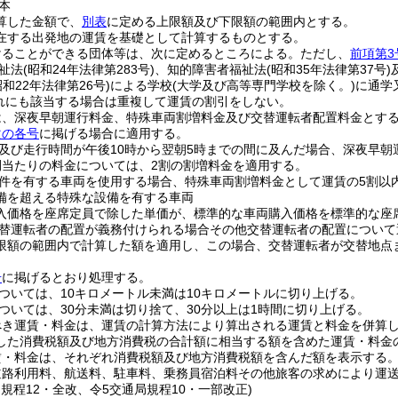
本
算した金額で、
別表
に定める上限額及び下限額の範囲内とする。
在する出発地の運賃を基礎として計算するものとする。
けることができる団体等は、次に定めるところによる。
ただし、
前項第3
祉法
(昭和24年法律第283号)
、知的障害者福祉法
(昭和35年法律第37号)
昭和22年法律第26号)
による学校
(大学及び高等専門学校を除く。)
に通学
れにも該当する場合は重複して運賃の割引をしない。
は、深夜早朝運行料金、特殊車両割増料金及び交替運転者配置料金とす
次の各号
に掲げる場合に適用する。
及び走行時間が午後10時から翌朝5時までの間に及んだ場合、深夜早朝
間当たりの料金については、2割の割増料金を適用する。
件を有する車両を使用する場合、特殊車両割増料金として運賃の5割以
備を超える特殊な設備を有する車両
入価格を座席定員で除した単価が、標準的な車両購入価格を標準的な座
替運転者の配置が義務付けられる場合その他交替運転者の配置について
限額の範囲内で計算した額を適用し、この場合、交替運転者が交替地点
号
に掲げるとおり処理する。
ついては、10キロメートル未満は10キロメートルに切り上げる。
ついては、30分未満は切り捨て、30分以上は1時間に切り上げる。
べき運賃・料金は、運賃の計算方法により算出される運賃と料金を併算
した消費税額及び地方消費税の合計額に相当する額を含めた運賃・料金
賃・料金は、それぞれ消費税額及び地方消費税額を含んだ額を表示する
道路利用料、航送料、駐車料、乗務員宿泊料その他旅客の求めにより運
局規程12・全改、令5交通局規程10・一部改正)