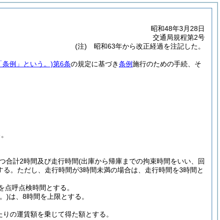
昭和48年3月28日
交通局規程第2号
(注) 昭和63年から改正経過を注記した。
「条例」という。)
第6条
の規定に基づき
条例
施行のための手続、そ
る。
つ合計2時間及び走行時間
(出庫から帰庫までの拘束時間をいい、回
する。
ただし、走行時間が3時間未満の場合は、走行時間を3時間と
を点呼点検時間とする。
。)
は、8時間を上限とする。
当たりの運賃額を乗じて得た額とする。