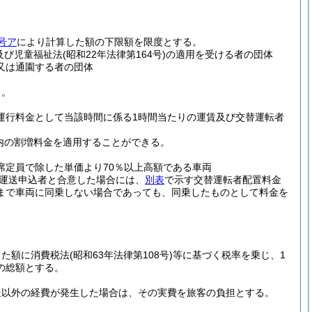
号ア
により計算した額の下限額を限度とする。
及び児童福祉法
(昭和22年法律第164号)
の適用を受ける者の団体
又は通園する者の団体
る。
運行料金として当該時間に係る1時間当たりの運賃及び交替運転者
内の割増料金を適用することができる。
席定員で除した単価より70％以上高額である車両
運送申込者と合意した場合には、
別表
で示す交替運転者配置料金
まで車両に同乗しない場合であっても、同乗したものとして料金を
した額に消費税法
(昭和63年法律第108号)
等に基づく税率を乗じ、1
の総額とする。
。
送以外の経費が発生した場合は、その実費を旅客の負担とする。