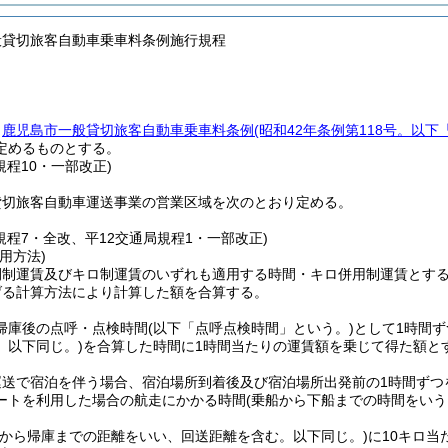
般貸切旅客自動車乗車料条例施行規程
、
鹿児島市一般貸切旅客自動車乗車料条例
(昭和42年条例第118号。以下
定めるものとする。
規程10・一部改正)
貸切旅客自動車運送事業の営業区域を次のとおり定める。
規程7・全改、平12交通局規程1・一部改正)
用方法)
間制運賃及びキロ制運賃のいずれも適用する時間・キロ併用制運賃とす
げる計算方法により計算した額を合算する。
帰庫後の点呼・点検時間
(以下「点呼点検時間」という。)
として1時間ず
。以下同じ。)
を合算した時間に1時間当たりの運賃額を乗じて得た額と
。
運送で宿泊を伴う場合、宿泊場所到着後及び宿泊場所出発前の1時間ずつ
ートを利用した場合の航走にかかる時間
(乗船から下船までの時間をいう
庫から帰庫までの距離をいい、回送距離を含む。以下同じ。)
に10キロ