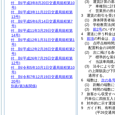
(3)
運賃計算の基
付 則
(平成3年8月20日交通局規程第10
ア
車種別に計
号)
イ
営業所の所
付 則
(平成3年11月22日交通局規程第
3
運賃の割引を受
13号)
(1)
身体障害者福
付 則
(平成5年6月14日交通局規程第7
(2)
学校教育法
(
号)
(3)
前2号
のいず
付 則
(平成11年3月29日交通局規程第
4
運送に伴う料金
14号)
5
前項
の料金は、
付 則
(平成12年1月31日交通局規程第1
(1)
点呼点検時間
号)
配置料金の1時
付 則
(平成12年2月28日交通局規程第2
(2)
次に掲げる条
号)
ア
標準的な装
付 則
(平成26年7月29日交通局規程第
イ
当該車両購
12号)
(3)
法令により交
付 則
(令和5年10月1日交通局規程第10
の上限額及び下
号)
適用する。
付 則
(令和7年12月19日交通局規程第
6
端数は、
次の各
20号)
(1)
距離の端数に
別表
(第3条関係)
(2)
時間の端数に
7
旅客から収受す
円単位に四捨五入
8
対外的に示す運
9
ガイド料、有料
(平26交通