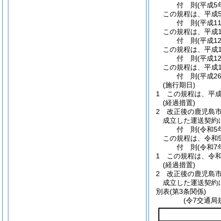
付
則
(平成5
この規程は、平成5
付
則
(平成1
この規程は、平成1
付
則
(平成1
この規程は、平成1
付
則
(平成1
この規程は、平成1
付
則
(平成2
(施行期日)
1
この規程は、平成
(経過措置)
2
改正後の鹿児島
成立した運送契約
付
則
(令和5
この規程は、令和5
付
則
(令和7
1
この規程は、令和
(経過措置)
2
改正後の鹿児島
成立した運送契約
別表
(第3条関係)
(令7交通局