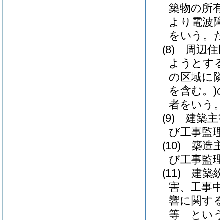
築物の所
より電波
をいう。
(8)
周辺住
ようとす
の区域に
を含む。)
者をいう
(9)
建築主
び工事監
(10)
築造
び工事監
(11)
建築
害、工事
響に関す
等」という