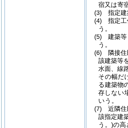
宿又は寄
(3)
指定建
(4)
指定工
う。
(5)
建築等
う。
(6)
隣接住
該建築等
水面、線
その幅だ
る建築物
存しない
いう。
(7)
近隣住
該指定建
う。)
の高