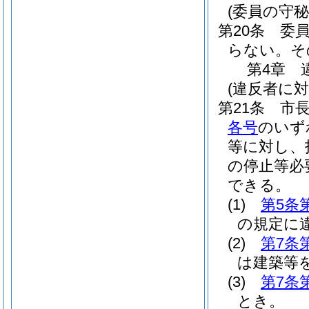
(委員の守秘
第20条
委
らない。
そ
第4章
(違反者に
第21条
市
各号
のいず
等に対し、
の停止等必
できる。
(1)
第5条
の規定に
(2)
第7条
は建築等
(3)
第7条
とき。