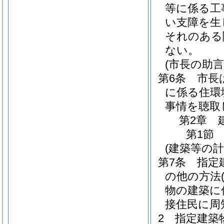
等に係る工
い支障を生
それのある
ない。
(市長の助言
第6条
市長
に係る住環
事情を聴取
第2章
第1節
(建築等の計
第7条
指定
の他の方法
物の建築に
接住民に周
2
指定建築