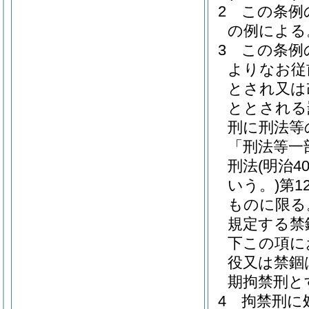
2
この条例
の例による
3
この条例
よりなお従
とされ又は
ととされる
刑に刑法等
「刑法等一
刑法
(明治
いう。)
第1
ものに限る
規定する禁
下この項に
役又は禁錮
期拘禁刑と
4
拘禁刑に