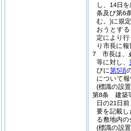
し、14日
条及び第6
む。)
に規
おうとする
定により行
り市長に報
7
市長は、
等に対し、
びに
第5項
について報
(標識の設置
第8条
建築
日の21日
要を記載し
る敷地内の
(標識の設置