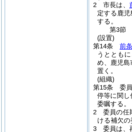
2
市長は、
定する鹿児
する。
第3節
(設置)
第14条
前条
うとともに
め、鹿児島
置く。
(組織)
第15条
委
停等に関し
委嘱する。
2
委員の任
ける補欠の
3
委員は、