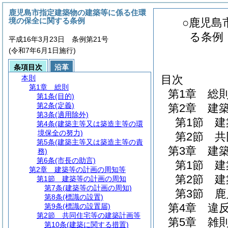
鹿児島市指定建築物の建築等に係る住環
境の保全に関する条例
○鹿児島
る条例
平成16年3月23日 条例第21号
(令和7年6月1日施行)
条項目次
沿革
目次
本則
第1章
総則
第1章
総
第1条
(目的)
第2条
(定義)
第2章
建
第3条
(適用除外)
第1節
建
第4条
(建築主等又は築造主等の環
境保全の努力)
第2節
共
第5条
(建築主等又は築造主等の責
第3章
建
務)
第6条
(市長の助言)
第1節
建
第2章
建築等の計画の周知等
第2節
建
第1節
建築等の計画の周知
第7条
(建築等の計画の周知)
第3節
鹿
第8条
(標識の設置)
第4章
違
第9条
(標識の設置届)
第2節
共同住宅等の建築計画等
第5章
雑
第10条
(建築に関する措置)