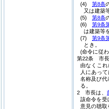
(4)
第8条
又は建築
(5)
第8条
(6)
第9条
は建築等
(7)
第9条
とき。
(命令に従
第22条
市
由なくこれ
人にあって
名称及び代
る。
2
市長は、
該命令を受
意見の聴取