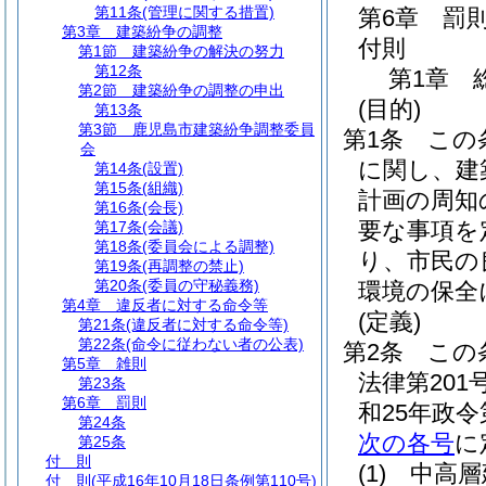
第11条
(管理に関する措置)
第6章
罰
第3章
建築紛争の調整
付則
第1節
建築紛争の解決の努力
第12条
第1章
第2節
建築紛争の調整の申出
(目的)
第13条
第3節
鹿児島市建築紛争調整委員
第1条
この
会
に関し、建
第14条
(設置)
第15条
(組織)
計画の周知
第16条
(会長)
要な事項を
第17条
(会議)
第18条
(委員会による調整)
り、市民の
第19条
(再調整の禁止)
第20条
(委員の守秘義務)
環境の保全
第4章
違反者に対する命令等
(定義)
第21条
(違反者に対する命令等)
第22条
(命令に従わない者の公表)
第2条
この
第5章
雑則
法律第201
第23条
第6章
罰則
和25年政令
第24条
次の各号
に
第25条
付 則
(1)
中高層
付 則
(平成16年10月18日条例第110号)