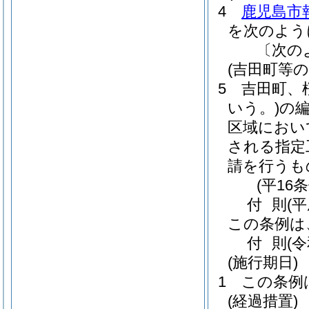
4
鹿児島市
を次のよう
〔次の
(吉田町等
5
吉田町、
いう。)
の
区域におい
される指定
請を行うも
(平16
付
則
(平
この条例は
付
則
(
(施行期日)
1
この条例
(経過措置)