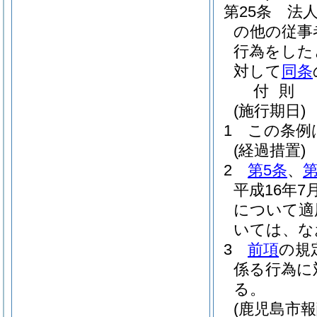
第25条
法
の他の従事
行為をした
対して
同条
付
則
(施行期日)
1
この条例
(経過措置)
2
第5条
、
第
平成16年
について適
いては、な
3
前項
の規
係る行為に
る。
(鹿児島市