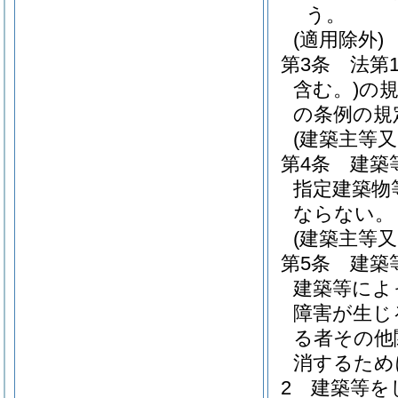
う。
(適用除外)
第3条
法第
含む。)
の
の条例の規
(建築主等
第4条
建築
指定建築物
ならない。
(建築主等
第5条
建築
建築等によ
障害が生じ
る者その他
消するため
2
建築等を