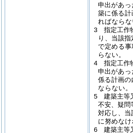
申出があっ
築に係る計
ればならな
3
指定工作
り、当該指
で定める事
らない。
4
指定工作
申出があっ
係る計画の
ならない。
5
建築主等
不安、疑問
対応し、当
に努めなけ
6
建築主等