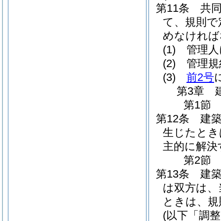
第11条
共
て、規則で
めなければ
(1)
管理人
(2)
管理規
(3)
前2号
第3章
第1節
第12条
建
生じたとき
主的に解決
第2節
第13条
建
は双方は、
ときは、規
(以下「調