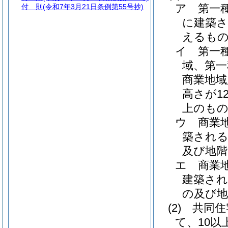
ア
第一
付 則
(令和7年3月21日条例第55号抄)
に建築さ
えるもの
イ
第一
域、第一
商業地域
高さが1
上のも
ウ
商業
築される
及び地階
エ
商業
建築され
の及び地
(2)
共同住
て、10