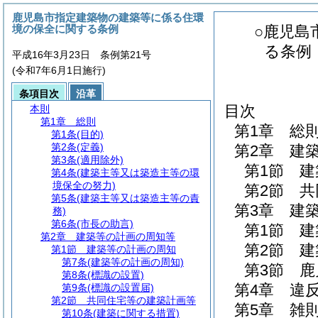
鹿児島市指定建築物の建築等に係る住環
境の保全に関する条例
○鹿児島
る条例
平成16年3月23日 条例第21号
(令和7年6月1日施行)
条項目次
沿革
目次
本則
第1章
総則
第1章
総
第1条
(目的)
第2条
(定義)
第2章
建
第3条
(適用除外)
第1節
建
第4条
(建築主等又は築造主等の環
境保全の努力)
第2節
共
第5条
(建築主等又は築造主等の責
第3章
建
務)
第6条
(市長の助言)
第1節
建
第2章
建築等の計画の周知等
第2節
建
第1節
建築等の計画の周知
第7条
(建築等の計画の周知)
第3節
鹿
第8条
(標識の設置)
第4章
違
第9条
(標識の設置届)
第2節
共同住宅等の建築計画等
第5章
雑
第10条
(建築に関する措置)