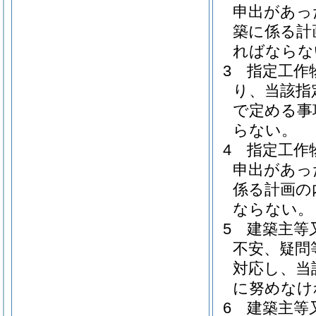
申出があっ
築に係る計
ればならな
3
指定工作
り、当該指
で定める事
らない。
4
指定工作
申出があっ
係る計画の
ならない。
5
建築主等
不安、疑問
対応し、当
に努めなけ
6
建築主等