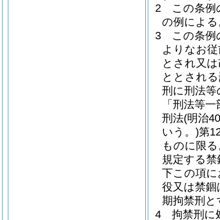
2
この条例
の例による
3
この条例
よりなお従
とされ又は
ととされる
刑に刑法等
「刑法等一
刑法
(明治
いう。)
第1
ものに限る
規定する禁
下この項に
役又は禁錮
期拘禁刑と
4
拘禁刑に