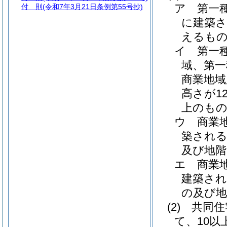
ア
第一
付 則
(令和7年3月21日条例第55号抄)
に建築さ
えるもの
イ
第一
域、第一
商業地域
高さが1
上のも
ウ
商業
築される
及び地階
エ
商業
建築され
の及び地
(2)
共同住
て、10