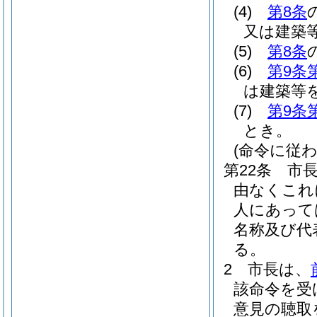
(4)
第8条
又は建築
(5)
第8条
(6)
第9条
は建築等
(7)
第9条
とき。
(命令に従
第22条
市
由なくこれ
人にあって
名称及び代
る。
2
市長は、
該命令を受
意見の聴取