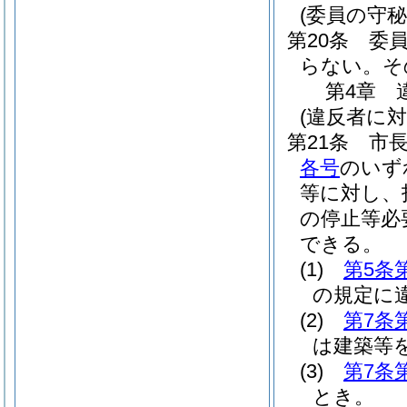
(委員の守秘
第20条
委
らない。
そ
第4章
(違反者に
第21条
市
各号
のいず
等に対し、
の停止等必
できる。
(1)
第5条
の規定に
(2)
第7条
は建築等
(3)
第7条
とき。