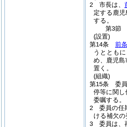
2
市長は、
定する鹿児
する。
第3節
(設置)
第14条
前条
うとともに
め、鹿児島
置く。
(組織)
第15条
委
停等に関し
委嘱する。
2
委員の任
ける補欠の
3
委員は、