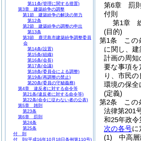
第11条
(管理に関する措置)
第6章
罰
第3章
建築紛争の調整
付則
第1節
建築紛争の解決の努力
第12条
第1章
第2節
建築紛争の調整の申出
(目的)
第13条
第3節
鹿児島市建築紛争調整委員
第1条
この
会
に関し、建
第14条
(設置)
第15条
(組織)
計画の周知
第16条
(会長)
要な事項を
第17条
(会議)
第18条
(委員会による調整)
り、市民の
第19条
(再調整の禁止)
第20条
(委員の守秘義務)
環境の保全
第4章
違反者に対する命令等
(定義)
第21条
(違反者に対する命令等)
第22条
(命令に従わない者の公表)
第2条
この
第5章
雑則
法律第201
第23条
第6章
罰則
和25年政令
第24条
次の各号
に
第25条
付 則
(1)
中高層
付 則
(平成16年10月18日条例第110号)