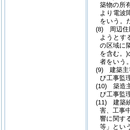
築物の所
より電波
をいう。
(8)
周辺住
ようとす
の区域に
を含む。)
者をいう
(9)
建築主
び工事監
(10)
築造
び工事監
(11)
建築
害、工事
響に関す
等」という