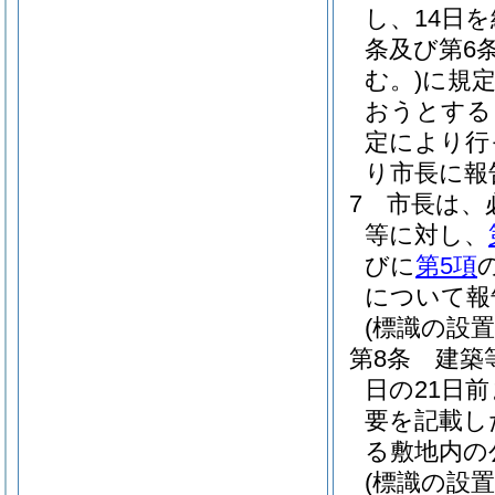
し、14日
条及び第6
む。)
に規
おうとする
定により行
り市長に報
7
市長は、
等に対し、
びに
第5項
について報
(標識の設置
第8条
建築
日の21日
要を記載し
る敷地内の
(標識の設置