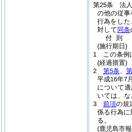
第25条
法
の他の従事
行為をした
対して
同条
付
則
(施行期日)
1
この条例
(経過措置)
2
第5条
、
第
平成16年
について適
いては、な
3
前項
の規
係る行為に
る。
(鹿児島市