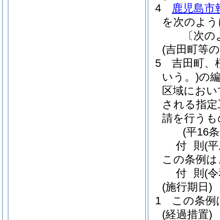
4
鹿児島市
を次のよう
〔次の
(吉田町等
5
吉田町、
いう。)
の
区域におい
される指定
請を行うも
(平16
付
則
(平
この条例は
付
則
(
(施行期日)
1
この条例
(経過措置)