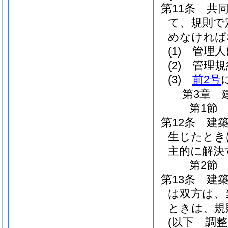
第11条
共
て、規則で
めなければ
(1)
管理人
(2)
管理規
(3)
前2号
第3章
第1節
第12条
建
生じたとき
主的に解決
第2節
第13条
建
は双方は、
ときは、規
(以下「調