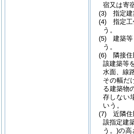
宿又は寄
(3)
指定建
(4)
指定工
う。
(5)
建築等
う。
(6)
隣接住
該建築等
水面、線
その幅だ
る建築物
存しない
いう。
(7)
近隣住
該指定建
う。)
の高