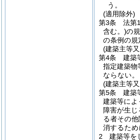
う。
(適用除外)
第3条
法第
含む。)
の
の条例の規
(建築主等
第4条
建築
指定建築物
ならない。
(建築主等
第5条
建築
建築等によ
障害が生じ
る者その他
消するため
2
建築等を