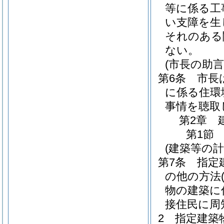
等に係る工
い支障を生
それのある
ない。
(市長の助言
第6条
市長
に係る住環
事情を聴取
第2章
第1節
(建築等の計
第7条
指定
の他の方法
物の建築に
接住民に周
2
指定建築