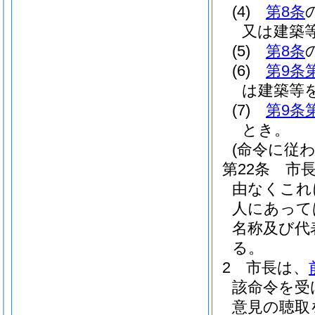
(4)
第8条
又は建築
(5)
第8条
(6)
第9条
は建築等
(7)
第9条
とき。
(命令に従
第22条
市
由なくこれ
人にあって
名称及び代
る。
2
市長は、
該命令を受
意見の聴取