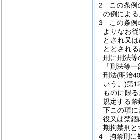
2
この条例
の例による
3
この条例
よりなお従
とされ又は
ととされる
刑に刑法等
「刑法等一
刑法
(明治
いう。)
第1
ものに限る
規定する禁
下この項に
役又は禁錮
期拘禁刑と
4
拘禁刑に