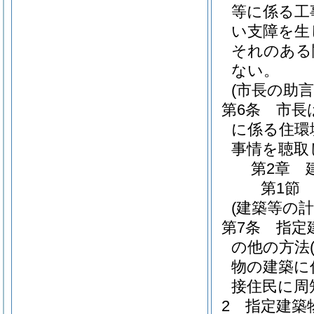
等に係る工
い支障を生
それのある
ない。
(市長の助言
第6条
市長
に係る住環
事情を聴取
第2章
第1節
(建築等の計
第7条
指定
の他の方法
物の建築に
接住民に周
2
指定建築