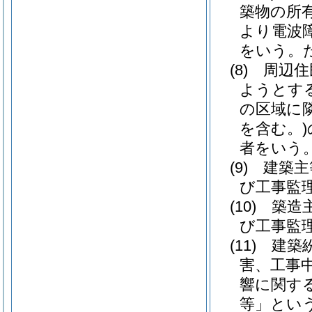
築物の所
より電波
をいう。
(8)
周辺住
ようとす
の区域に
を含む。)
者をいう
(9)
建築主
び工事監
(10)
築造
び工事監
(11)
建築
害、工事
響に関す
等」という