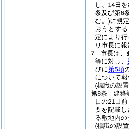
し、14日
条及び第6
む。)
に規
おうとする
定により行
り市長に報
7
市長は、
等に対し、
びに
第5項
について報
(標識の設置
第8条
建築
日の21日
要を記載し
る敷地内の
(標識の設置