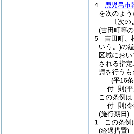
4
鹿児島市
を次のよう
〔次の
(吉田町等
5
吉田町、
いう。)
の
区域におい
される指定
請を行うも
(平16
付
則
(平
この条例は
付
則
(
(施行期日)
1
この条例
(経過措置)