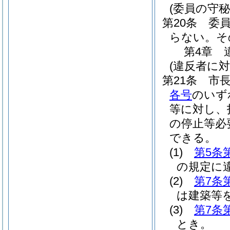
(委員の守秘
第20条
委
らない。
そ
第4章
(違反者に
第21条
市
各号
のいず
等に対し、
の停止等必
できる。
(1)
第5条
の規定に
(2)
第7条
は建築等
(3)
第7条
とき。