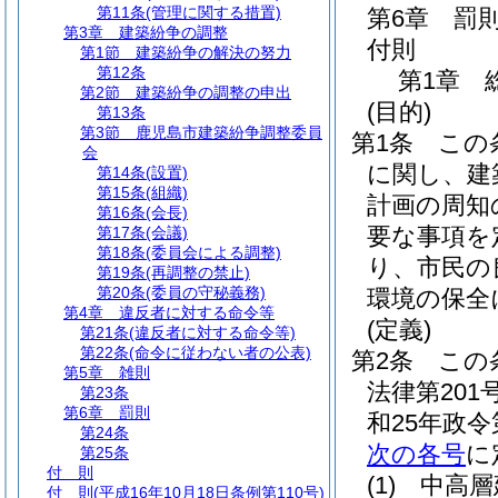
第11条
(管理に関する措置)
第6章
罰
第3章
建築紛争の調整
付則
第1節
建築紛争の解決の努力
第12条
第1章
第2節
建築紛争の調整の申出
(目的)
第13条
第3節
鹿児島市建築紛争調整委員
第1条
この
会
に関し、建
第14条
(設置)
第15条
(組織)
計画の周知
第16条
(会長)
要な事項を
第17条
(会議)
第18条
(委員会による調整)
り、市民の
第19条
(再調整の禁止)
第20条
(委員の守秘義務)
環境の保全
第4章
違反者に対する命令等
(定義)
第21条
(違反者に対する命令等)
第22条
(命令に従わない者の公表)
第2条
この
第5章
雑則
法律第201
第23条
第6章
罰則
和25年政令
第24条
次の各号
に
第25条
付 則
(1)
中高層
付 則
(平成16年10月18日条例第110号)