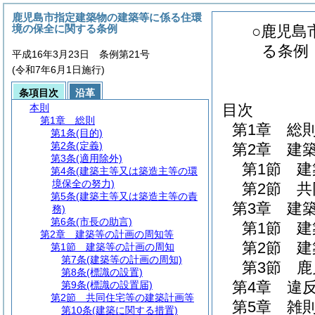
鹿児島市指定建築物の建築等に係る住環
境の保全に関する条例
○鹿児島
る条例
平成16年3月23日 条例第21号
(令和7年6月1日施行)
条項目次
沿革
目次
本則
第1章
総則
第1章
総
第1条
(目的)
第2条
(定義)
第2章
建
第3条
(適用除外)
第1節
建
第4条
(建築主等又は築造主等の環
境保全の努力)
第2節
共
第5条
(建築主等又は築造主等の責
第3章
建
務)
第6条
(市長の助言)
第1節
建
第2章
建築等の計画の周知等
第2節
建
第1節
建築等の計画の周知
第7条
(建築等の計画の周知)
第3節
鹿
第8条
(標識の設置)
第4章
違
第9条
(標識の設置届)
第2節
共同住宅等の建築計画等
第5章
雑
第10条
(建築に関する措置)