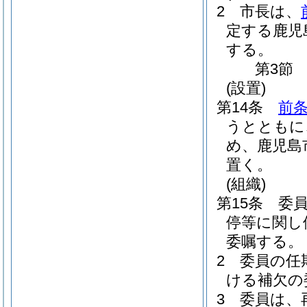
2
市長は、
定する鹿児
する。
第3節
(設置)
第14条
前条
うとともに
め、鹿児島
置く。
(組織)
第15条
委
停等に関し
委嘱する。
2
委員の任
ける補欠の
3
委員は、