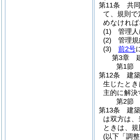
第11条
共
て、規則で
めなければ
(1)
管理人
(2)
管理規
(3)
前2号
第3章
第1節
第12条
建
生じたとき
主的に解決
第2節
第13条
建
は双方は、
ときは、規
(以下「調