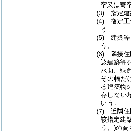
宿又は寄
(3)
指定建
(4)
指定工
う。
(5)
建築等
う。
(6)
隣接住
該建築等
水面、線
その幅だ
る建築物
存しない
いう。
(7)
近隣住
該指定建
う。)
の高