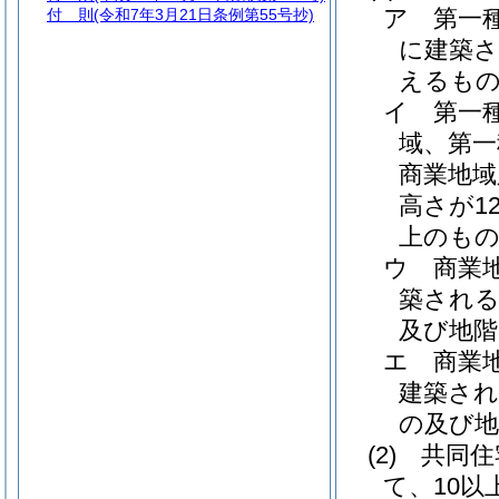
ア
第一
付 則
(令和7年3月21日条例第55号抄)
に建築さ
えるもの
イ
第一
域、第一
商業地域
高さが1
上のも
ウ
商業
築される
及び地階
エ
商業
建築され
の及び地
(2)
共同住
て、10