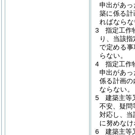
申出があっ
築に係る計
ればならな
3
指定工作
り、当該指
で定める事
らない。
4
指定工作
申出があっ
係る計画の
ならない。
5
建築主等
不安、疑問
対応し、当
に努めなけ
6
建築主等