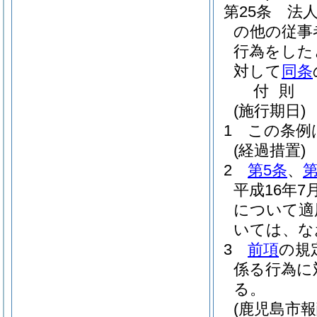
第25条
法
の他の従事
行為をした
対して
同条
付
則
(施行期日)
1
この条例
(経過措置)
2
第5条
、
第
平成16年
について適
いては、な
3
前項
の規
係る行為に
る。
(鹿児島市