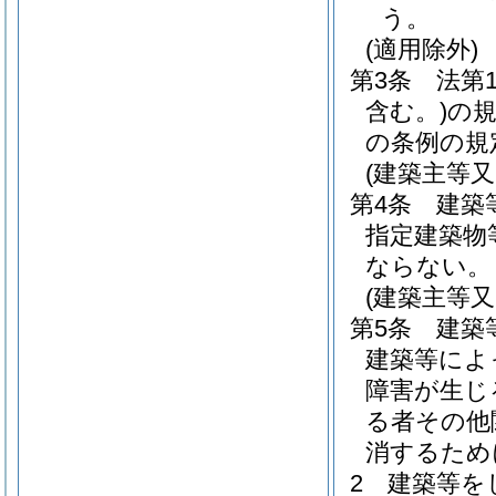
う。
(適用除外)
第3条
法第
含む。)
の
の条例の規
(建築主等
第4条
建築
指定建築物
ならない。
(建築主等
第5条
建築
建築等によ
障害が生じ
る者その他
消するため
2
建築等を