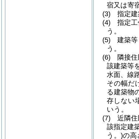
宿又は寄
(3)
指定建
(4)
指定工
う。
(5)
建築等
う。
(6)
隣接住
該建築等
水面、線
その幅だ
る建築物
存しない
いう。
(7)
近隣住
該指定建
う。)
の高