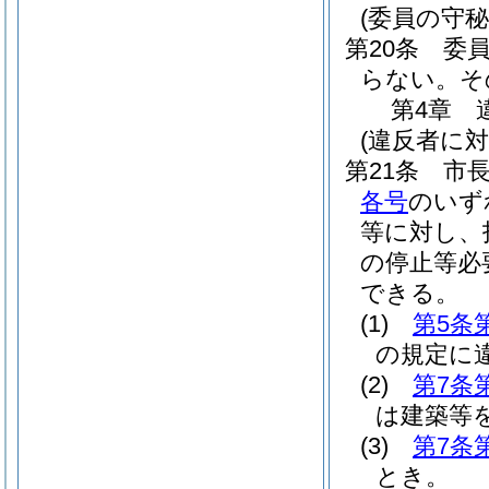
(委員の守秘
第20条
委
らない。
そ
第4章
(違反者に
第21条
市
各号
のいず
等に対し、
の停止等必
できる。
(1)
第5条
の規定に
(2)
第7条
は建築等
(3)
第7条
とき。