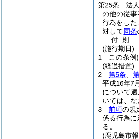
第25条
法
の他の従事
行為をした
対して
同条
付
則
(施行期日)
1
この条例
(経過措置)
2
第5条
、
第
平成16年
について適
いては、な
3
前項
の規
係る行為に
る。
(鹿児島市