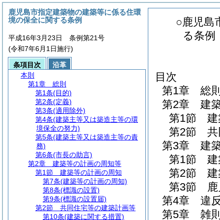
鹿児島市指定建築物の建築等に係る住環
境の保全に関する条例
○鹿児島
る条例
平成16年3月23日 条例第21号
(令和7年6月1日施行)
条項目次
沿革
目次
本則
第1章
総則
第1章
総
第1条
(目的)
第2条
(定義)
第2章
建
第3条
(適用除外)
第1節
建
第4条
(建築主等又は築造主等の環
境保全の努力)
第2節
共
第5条
(建築主等又は築造主等の責
第3章
建
務)
第6条
(市長の助言)
第1節
建
第2章
建築等の計画の周知等
第2節
建
第1節
建築等の計画の周知
第7条
(建築等の計画の周知)
第3節
鹿
第8条
(標識の設置)
第4章
違
第9条
(標識の設置届)
第2節
共同住宅等の建築計画等
第5章
雑
第10条
(建築に関する措置)