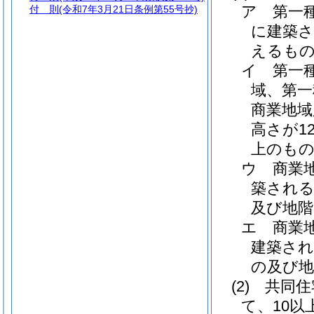
ア
第一
付 則
(令和7年3月21日条例第55号抄)
に建築さ
えるもの
イ
第一
域、第一
商業地域
高さが1
上のも
ウ
商業
築される
及び地階
エ
商業
建築され
の及び地
(2)
共同住
て、10