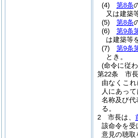
(4)
第8条
又は建築
(5)
第8条
(6)
第9条
は建築等
(7)
第9条
とき。
(命令に従
第22条
市
由なくこれ
人にあって
名称及び代
る。
2
市長は、
該命令を受
意見の聴取