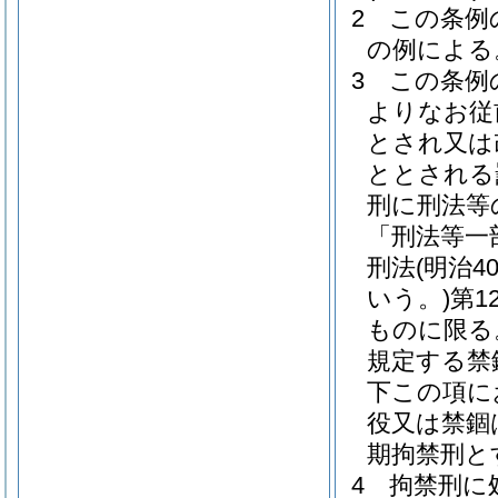
2
この条例
の例による
3
この条例
よりなお従
とされ又は
ととされる
刑に刑法等
「刑法等一
刑法
(明治
いう。)
第1
ものに限る
規定する禁
下この項に
役又は禁錮
期拘禁刑と
4
拘禁刑に