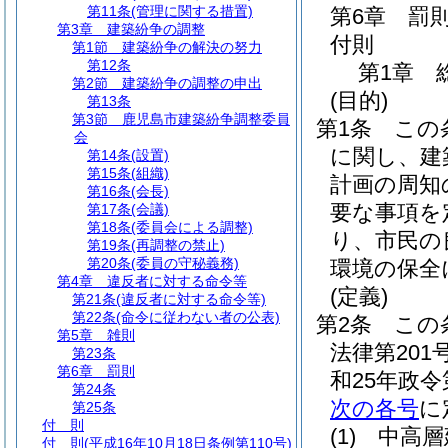
第11条
(管理に関する措置)
第6章
罰
第3章
建築紛争の調整
付則
第1節
建築紛争の解決の努力
第12条
第1章
第2節
建築紛争の調整の申出
(目的)
第13条
第3節
鹿児島市建築紛争調整委員
第1条
この
会
に関し、建
第14条
(設置)
第15条
(組織)
計画の周知
第16条
(会長)
要な事項を
第17条
(会議)
第18条
(委員会による調整)
り、市民の
第19条
(再調整の禁止)
第20条
(委員の守秘義務)
環境の保全
第4章
違反者に対する命令等
(定義)
第21条
(違反者に対する命令等)
第22条
(命令に従わない者の公表)
第2条
この
第5章
雑則
法律第201
第23条
第6章
罰則
和25年政令
第24条
次の各号
に
第25条
付 則
(1)
中高層
付 則
(平成16年10月18日条例第110号)