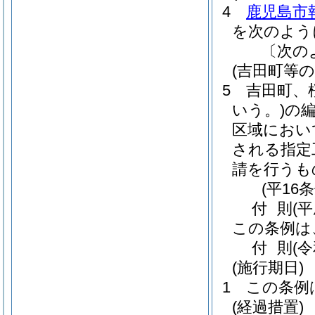
4
鹿児島市
を次のよう
〔次の
(吉田町等
5
吉田町、
いう。)
の
区域におい
される指定
請を行うも
(平16
付
則
(平
この条例は
付
則
(
(施行期日)
1
この条例
(経過措置)