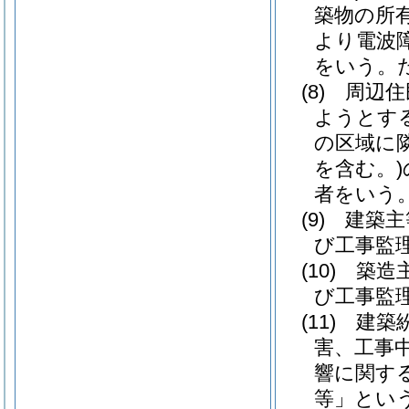
築物の所
より電波
をいう。
(8)
周辺住
ようとす
の区域に
を含む。)
者をいう
(9)
建築主
び工事監
(10)
築造
び工事監
(11)
建築
害、工事
響に関す
等」という