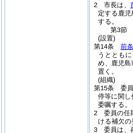
2
市長は、
定する鹿児
する。
第3節
(設置)
第14条
前条
うとともに
め、鹿児島
置く。
(組織)
第15条
委
停等に関し
委嘱する。
2
委員の任
ける補欠の
3
委員は、