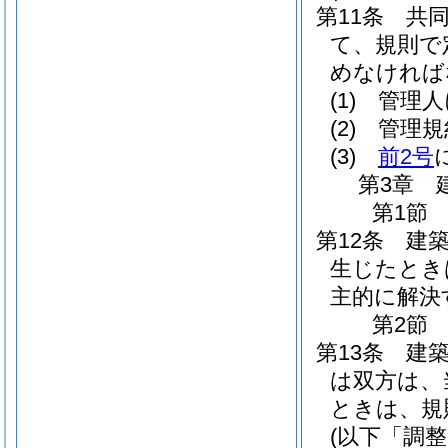
第11条
共
て、規則で
めなければ
(1)
管理人
(2)
管理規
(3)
前2号
第3章
第1節
第12条
建
生じたとき
主的に解決
第2節
第13条
建
は双方は、
ときは、規
(以下「調