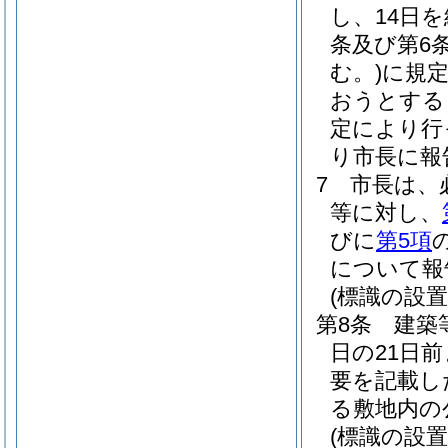
し、14日
条及び第6
む。)
に規
おうとする
定により行
り市長に報
7
市長は、
等に対し、
びに
第5項
について報
(標識の設置
第8条
建築
日の21日
要を記載し
る敷地内の
(標識の設置