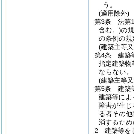
う。
(適用除外)
第3条
法第
含む。)
の
の条例の規
(建築主等
第4条
建築
指定建築物
ならない。
(建築主等
第5条
建築
建築等によ
障害が生じ
る者その他
消するため
2
建築等を