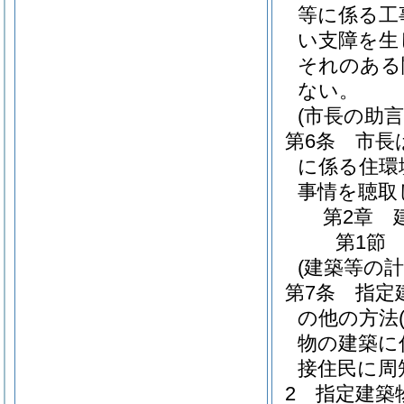
等に係る工
い支障を生
それのある
ない。
(市長の助言
第6条
市長
に係る住環
事情を聴取
第2章
第1節
(建築等の計
第7条
指定
の他の方法
物の建築に
接住民に周
2
指定建築