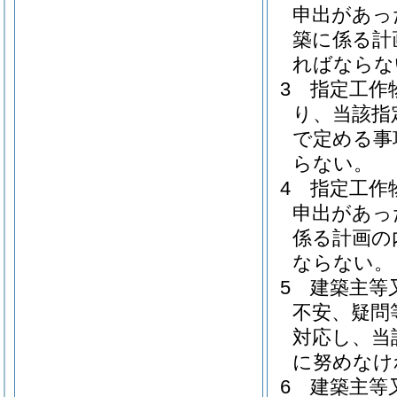
申出があっ
築に係る計
ればならな
3
指定工作
り、当該指
で定める事
らない。
4
指定工作
申出があっ
係る計画の
ならない。
5
建築主等
不安、疑問
対応し、当
に努めなけ
6
建築主等