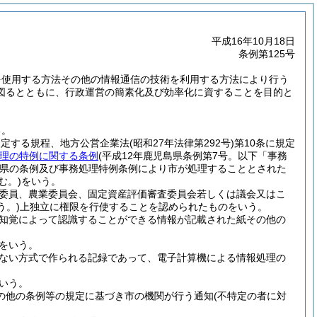
平成16年10月18日
条例第125号
を使用する方法その他の情報通信の技術を利用する方法により行う
図るとともに、行政運営の簡素化及び効率化に資することを目的と
る。
に規定する規程、地方公営企業法
(昭和27年法律第292号)
第10条に規定
理の特例に関する条例
(平成12年鹿児島県条例第7号。以下「事務
県の条例及び事務処理特例条例により市が処理することとされた
む。)
をいう。
委員、農業委員会、固定資産評価審査委員会若しくは議会又はこ
う。)
上独立に権限を行使することを認められたものをいう。
知覚によって認識することができる情報が記載された紙その他の
をいう。
ない方式で作られる記録であって、電子計算機による情報処理の
いう。
の他の条例等の規定に基づき市の機関が行う通知
(不特定の者に対