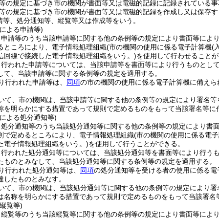
等の規定に基づき市の機関が書面等又は電磁的記録に記録されている事
等の規定に基づき市の機関が書面等又は電磁的記録を作成し又は保存す
請等、処分通知等、縦覧等又は作成等をいう。
による申請等)
、申請等のうち当該申請等に関する他の条例等の規定により書面等によ
るところにより、電子情報処理組織
(市の機関の使用に係る電子計算機
(
信回線で接続した電子情報処理組織をいう。)
を使用して行わせることが
り行われた申請等については、当該申請等を書面等により行うものとし
して、当該申請等に関する条例等の規定を適用する。
り行われた申請等は、
同項
の市の機関の使用に係る電子計算機に備えら
いて、市の機関は、当該申請等に関する他の条例等の規定により署名等
称を明らかにする措置であって規則で定めるものをもって当該署名等に
による処分通知等)
、処分通知等のうち当該処分通知等に関する他の条例等の規定により書
則で定めるところにより、電子情報処理組織
(市の機関の使用に係る電
た電子情報処理組織をいう。)
を使用して行うことができる。
り行われた処分通知等については、当該処分通知等を書面等により行う
たものとみなして、当該処分通知等に関する条例等の規定を適用する。
り行われた処分通知等は、
同項
の処分通知等を受ける者の使用に係る電
達したものとみなす。
いて、市の機関は、当該処分通知等に関する他の条例等の規定により署
は名称を明らかにする措置であって規則で定めるものをもって当該署名
縦覧等)
、縦覧等のうち当該縦覧等に関する他の条例等の規定により書面等によ