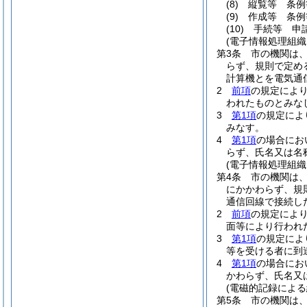
(8)
縦覧等 条例
(9)
作成等 条例
(10)
手続等 申
(電子情報処理組織
第3条
市の機関は
らず、規則で定め
計算機とを電気通
2
前項
の規定によ
われたものとみな
3
第1項
の規定によ
みなす。
4
第1項
の場合にお
らず、氏名又は名
(電子情報処理組織
第4条
市の機関は
にかかわらず、規
通信回線で接続し
2
前項
の規定によ
面等により行われ
3
第1項
の規定によ
等を受ける者に到
4
第1項
の場合にお
かわらず、氏名又
(電磁的記録による
第5条
市の機関は