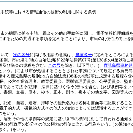
政手続等における情報通信の技術の利用に関する条例
、市の機関に係る申請、届出その他の手続等に関し、電子情報処理組織
にするための共通する事項を定めることにより、市民の利便性の向上を
おいて、
次の各号
に掲げる用語の意義は、
当該各号
に定めるところによ
条例、市の規則
(地方自治法
(昭和22年法律第67号)
第138条の4第2項
程及び議会の規程を含む。
この号
を除き、以下同じ。)
、
鹿児島県事務処
という。)
により市が処理することとされた事務について規定する鹿児島
定する鹿児島県の規則
(地方自治法第138条の4第2項に規定する規程を含
長、公営企業管理者、教育委員会、選挙管理委員会、公平委員会、監査
員であって法令
(法律、法律に基づく命令
(告示を含む。)
及び条例等をい
、書類、文書、謄本、抄本、正本、副本、複本その他文字、図形等人の
、記名、自署、連署、押印その他氏名又は名称を書面等に記載すること
電子的方式、磁気的方式その他人の知覚によっては認識することができ
のをいう。
、届出その他の条例等の規定に基づき市の機関に対して行われる通知を
処分
(行政庁の処分その他公権力の行使に当たる行為をいう。)
の通知そ
除く。)
をいう。