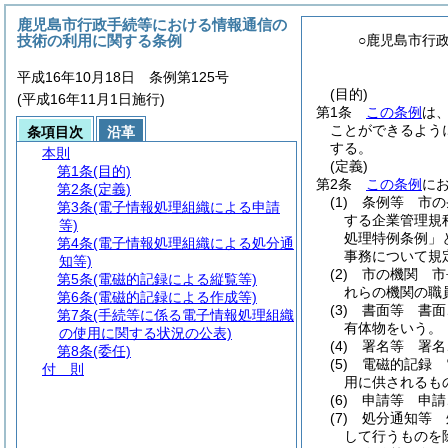
鹿児島市行政手続等における情報通信の
技術の利用に関する条例
○鹿児島市行
平成16年10月18日 条例第125号
(目的)
(平成16年11月1日施行)
第1条
この条例
は
ことができるよう
条項目次
沿革
する。
本則
(定義)
第1条
(目的)
第2条
この条例
に
第2条
(定義)
(1)
条例等 市の
第3条
(電子情報処理組織による申請
する企業管理規
等)
処理特例条例」
第4条
(電子情報処理組織による処分通
事務について規
知等)
(2)
市の機関 市
第5条
(電磁的記録による縦覧等)
れらの機関の職
第6条
(電磁的記録による作成等)
(3)
書面等 書面
第7条
(手続等に係る電子情報処理組織
有体物をいう。
の使用に関する状況の公表)
(4)
署名等 署名
第8条
(委任)
(5)
電磁的記録 
付 則
用に供されるも
(6)
申請等 申請
(7)
処分通知等 
して行うものを